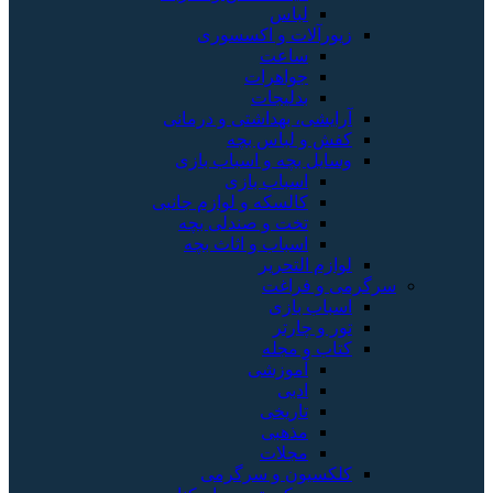
لباس
زیورآلات و اکسسوری
ساعت
جواهرات
بدلیجات
آرایشی، بهداشتی و درمانی
کفش و لباس بچه
وسایل بچه و اسباب بازی
اسباب بازی
کالسکه و لوازم جانبی
تخت و صندلی بچه
اسباب و اثاث بچه
لوازم التحریر
سرگرمی و فراغت
اسباب‌ بازی
تور و چارتر
کتاب و مجله
آموزشی
ادبی
تاریخی
مذهبی
مجلات
کلکسیون و سرگرمی