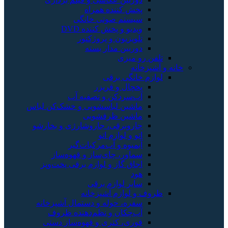
پخش کننده همراه
سیستم صوتی خانگی
ویدیو و پخش کننده DVD
تلویزیون و پروژکتور
دوربین مدار بسته
تلفن رو میزی
خانه و آشپزخانه
لوازم خانگی برقی
یخچال و فریزر
آب‌سردکن و تصفیه آب
ماشین لباسشویی و خشک‌کن لباس
ماشین ظرفشویی
جاروبرقی، جاروشارژی و بخارشو
اتو و لوازم اتو
آبمیوه و آب‌مرکبات‌گیر
سماور، چای‌ساز و قهوه‌ساز
اجاق گاز و لوازم برقی پخت‌وپز
هود
سایر لوازم برقی
ظروف و لوازم آشپزخانه
سفره، حوله و دستمال آشپزخانه
آب‌چکان و نظم‌دهنده ظروف
قوری، کتری و قهوه‌ساز دستی