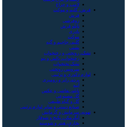
لامپ و چراغ
فرش، گلیم و موکت
فرش
روفرشی
تابلو فرش
پادری
موکت
گلیم، جاجیم و گبه
پشتی
تشک، روتختی و رختخواب
رختخواب، بالش و پتو
تشک تختخواب
سرویس روتختی
لوازم دکوری و تزئینی
پرده، رانر و رومیزی
آینه
تابلو، نقاشی و عکس
گل مصنوعی
گل و گیاه طبیعی
صنایع دستی و سایر لوازم تزئینی
تهویه، سرمایش و گرمایش
آبگرمکن، پکیج و شوفاژ
بخاری، هیتر و شومینه