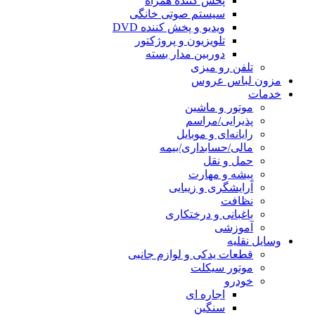
پخش کننده همراه
سیستم صوتی خانگی
ویدیو و پخش کننده DVD
تلویزیون و پروژکتور
دوربین مدار بسته
تلفن رو میزی
مزون لباس عروس
خدمات
موتور و ماشین
پذیرایی/مراسم
رایانه‌ای و موبایل
مالی/حسابداری/بیمه
حمل و نقل
پیشه و مهارت
آرایشگری و زیبایی
نظافت
باغبانی و درختکاری
آموزشی
وسایل نقلیه
قطعات یدکی و لوازم جانبی
موتور سیکلت
خودرو
اجاره ای
سنگین