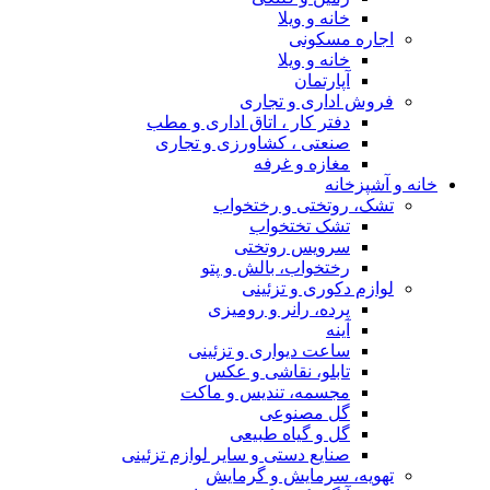
خانه و ویلا
اجاره مسکونی
خانه و ویلا
آپارتمان
فروش اداری و تجاری
دفتر کار ، اتاق اداری و مطب
صنعتی ، کشاورزی و تجاری
مغازه و غرفه
خانه و آشپزخانه
تشک، روتختی و رختخواب
تشک تختخواب
سرویس روتختی
رختخواب، بالش و پتو
لوازم دکوری و تزئینی
پرده، رانر و رومیزی
آینه
ساعت دیواری و تزئینی
تابلو، نقاشی و عکس
مجسمه، تندیس و ماکت
گل مصنوعی
گل و گیاه طبیعی
صنایع دستی و سایر لوازم تزئینی
تهویه، سرمایش و گرمایش