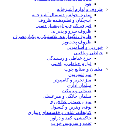
هود
ظروف و لوازم آشپزخانه
سفره، حوله و دستمال آشپزخانه
آب‌چکان و نظم‌دهنده ظروف
قوری، کتری و قهوه‌ساز دستی
ظروف سرو و پذیرایی
ظروف نگهدارنده، پلاستیکی و یکبارمصرف
ظروف پخت‌وپز
خوردنی و آشامیدنی
خیاطی و بافتنی
چرخ خیاطی و ریسندگی
لوازم خیاطی و بافتنی
مبلمان و صنایع چوب
میز تلویزیون
میز تحریر و کامپیوتر
مبلمان اداری
صندلی و نیمکت
مبلمان خانگی و میزعسلی
میز و صندلی غذاخوری
بوفه، ویترین و کنسول
کتابخانه، شلف و قفسه‌های دیواری
جاکفشی، کمد و دراور
تخت و سرویس خواب