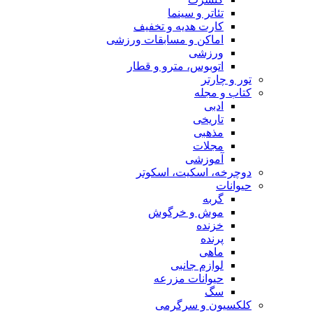
تئاتر و سینما
کارت هدیه و تخفیف
اماکن و مسابقات ورزشی
ورزشی
اتوبوس، مترو و قطار
تور و چارتر
کتاب و مجله
ادبی
تاریخی
مذهبی
مجلات
آموزشی
دوچرخه، اسکیت، اسکوتر
حیوانات
گربه
موش و خرگوش
خزنده
پرنده
ماهی
لوازم جانبی
حیوانات مزرعه
سگ
کلکسیون و سرگرمی