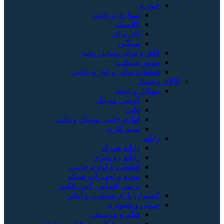
خودرو
سواری و وانت
کلاسیک
اجاره ای
سنگین
قایق و سایر وسایل نقلیه
موتور سیکلت
قطعات یدکی و لوازم جانبی
کالای دیجیتال
موبایل و تبلت
گوشی موبایل
تبلت
لوازم جانبی موبایل و تبلت
سیم کارت
رایانه
رایانه همراه
رایانه رو میزی
قطعات و لوازم جانبی
مودم و تجهیزات شبکه
پرینتر، اسکنر، کپی، فکس
کنسول، بازی‌ ویدئویی و آنلاین
صوتی و تصویری
فیلم و موسیقی
دوربین عکاسی و فیلم برداری