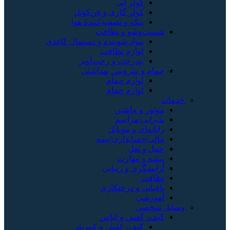
کولر آبی
کولر گازی و فن‌کوئل
پنکه و تصفیه‌کنندهٔ هوا
شست‌وشو و نظافت
مواد شوینده و دستمال کاغذی
لوازم نظافت
بندرخت و رخت‌آویز
حمام و سرویس بهداشتی
لوازم حمام
لوازم حمام
خدمات
موتور و ماشین
پذیرایی/مراسم
رایانه‌ای و موبایل
مالی/حسابداری/بیمه
حمل و نقل
پیشه و مهارت
آرایشگری و زیبایی
نظافت
باغبانی و درختکاری
آموزشی
وسایل شخصی
کیف، کفش و لباس
کیف، کفش و کمربند