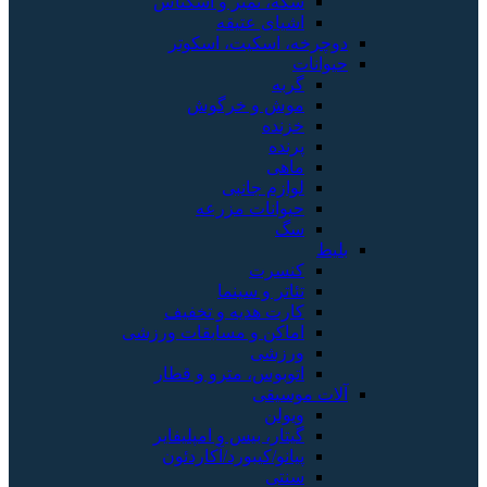
سکه، تمبر و اسکناس
اشیای عتیقه
دوچرخه، اسکیت، اسکوتر
حیوانات
گربه
موش و خرگوش
خزنده
پرنده
ماهی
لوازم جانبی
حیوانات مزرعه
سگ
بلیط
کنسرت
تئاتر و سینما
کارت هدیه و تخفیف
اماکن و مسابقات ورزشی
ورزشی
اتوبوس، مترو و قطار
آلات موسیقی
ویولن
گیتار، بیس و امپلیفایر
پیانو/کیبورد/آکاردئون
سنتی