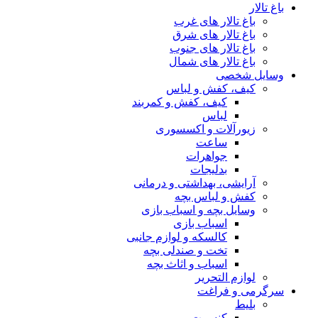
باغ تالار
باغ تالار های غرب
باغ تالار های شرق
باغ تالار های جنوب
باغ تالار های شمال
وسایل شخصی
کیف، کفش و لباس
کیف، کفش و کمربند
لباس
زیورآلات و اکسسوری
ساعت
جواهرات
بدلیجات
آرایشی، بهداشتی و درمانی
کفش و لباس بچه
وسایل بچه و اسباب بازی
اسباب بازی
کالسکه و لوازم جانبی
تخت و صندلی بچه
اسباب و اثاث بچه
لوازم التحریر
سرگرمی و فراغت
بلیط
کنسرت