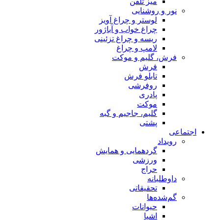
میز تلفن
نور و روشنایی
لوستر و چراغ آویز
چراغ خواب و آباژور
ریسه و چراغ تزئینی
لامپ و چراغ
فرش، گلیم و موکت
فرش
تابلو فرش
روفرشی
پادری
موکت
گلیم، جاجیم و گبه
پشتی
اجتماعی
رویداد
گردهمایی و همایش
ورزشی
حراج
داوطلبانه
تحقیقاتی
گم‌شده‌ها
حیوانات
اشیا