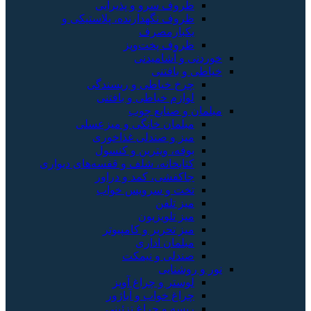
ظروف سرو و پذیرایی
ظروف نگهدارنده، پلاستیکی و
یکبارمصرف
ظروف پخت‌وپز
خوردنی و آشامیدنی
خیاطی و بافتنی
چرخ خیاطی و ریسندگی
لوازم خیاطی و بافتنی
مبلمان و صنایع چوب
مبلمان خانگی و میزعسلی
میز و صندلی غذاخوری
بوفه، ویترین و کنسول
کتابخانه، شلف و قفسه‌های دیواری
جاکفشی، کمد و دراور
تخت و سرویس خواب
میز تلفن
میز تلویزیون
میز تحریر و کامپیوتر
مبلمان اداری
صندلی و نیمکت
نور و روشنایی
لوستر و چراغ آویز
چراغ خواب و آباژور
ریسه و چراغ تزئینی