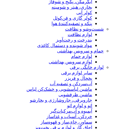
آبگرمکن، پکیج و شوفاژ
بخاری، هیتر و شومینه
کولر آبی
کولر گازی و فن‌کوئل
پنکه و تصفیه‌کنندهٔ هوا
شست‌وشو و نظافت
لوازم نظافت
بندرخت و رخت‌آویز
مواد شوینده و دستمال کاغذی
حمام و سرویس بهداشتی
لوازم حمام
لوازم سرویس بهداشتی
لوازم خانگی برقی
سایر لوازم برقی
یخچال و فریزر
آب‌سردکن و تصفیه آب
ماشین لباسشویی و خشک‌کن لباس
ماشین ظرفشویی
جاروبرقی، جاروشارژی و بخارشو
اتو و لوازم اتو
آبمیوه و آب‌مرکبات‌گیر
خردکن، آسیاب و غذاساز
سماور، چای‌ساز و قهوه‌ساز
اجاق گاز و لوازم برقی پخت‌وپز