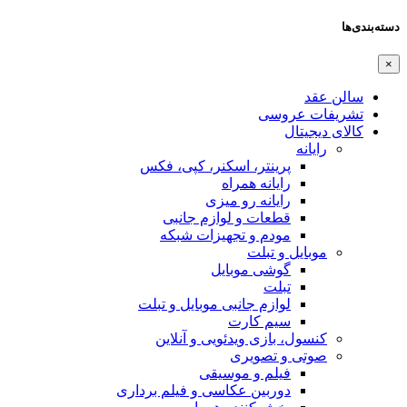
دسته‌بندی‌ها
×
سالن عقد
تشریفات عروسی
کالای دیجیتال
رایانه
پرینتر، اسکنر، کپی، فکس
رایانه همراه
رایانه رو میزی
قطعات و لوازم جانبی
مودم و تجهیزات شبکه
موبایل و تبلت
گوشی موبایل
تبلت
لوازم جانبی موبایل و تبلت
سیم کارت
کنسول، بازی‌ ویدئویی و آنلاین
صوتی و تصویری
فیلم و موسیقی
دوربین عکاسی و فیلم برداری