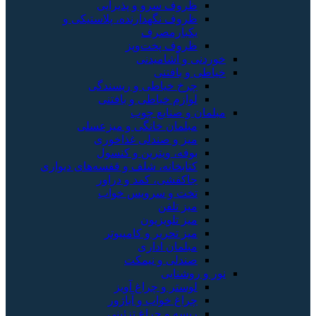
ظروف سرو و پذیرایی
ظروف نگهدارنده، پلاستیکی و
یکبارمصرف
ظروف پخت‌وپز
خوردنی و آشامیدنی
خیاطی و بافتنی
چرخ خیاطی و ریسندگی
لوازم خیاطی و بافتنی
مبلمان و صنایع چوب
مبلمان خانگی و میزعسلی
میز و صندلی غذاخوری
بوفه، ویترین و کنسول
کتابخانه، شلف و قفسه‌های دیواری
جاکفشی، کمد و دراور
تخت و سرویس خواب
میز تلفن
میز تلویزیون
میز تحریر و کامپیوتر
مبلمان اداری
صندلی و نیمکت
نور و روشنایی
لوستر و چراغ آویز
چراغ خواب و آباژور
ریسه و چراغ تزئینی