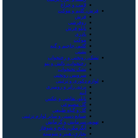
لامپ و چراغ
فرش، گلیم و موکت
فرش
روفرشی
تابلو فرش
پادری
موکت
گلیم، جاجیم و گبه
پشتی
تشک، روتختی و رختخواب
رختخواب، بالش و پتو
تشک تختخواب
سرویس روتختی
لوازم دکوری و تزئینی
پرده، رانر و رومیزی
آینه
تابلو، نقاشی و عکس
گل مصنوعی
گل و گیاه طبیعی
صنایع دستی و سایر لوازم تزئینی
تهویه، سرمایش و گرمایش
آبگرمکن، پکیج و شوفاژ
بخاری، هیتر و شومینه