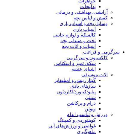
جواهرات
بدلیجات
آرایشی، بهداشتی و درمانی
کفش و لباس بچه
وسایل بچه و اسباب بازی
اسباب بازی
کالسکه و لوازم جانبی
تخت و صندلی بچه
اسباب و اثاث بچه
سرگرمی و فراغت
کلکسیون و سرگرمی
سکه، تمبر و اسکناس
اشیای عتیقه
آلات موسیقی
گیتار، بیس و امپلیفایر
سازهای بادی
پیانو/کیبورد/آکاردئون
سنتی
درام و پرکاشن
ویولن
ورزش و تناسب اندام
کوهنوردی و کمپینگ
غواصی و ورزش‌های آبی
ماهیگیری