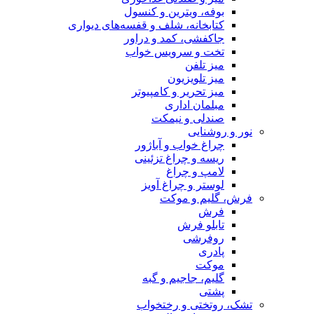
بوفه، ویترین و کنسول
کتابخانه، شلف و قفسه‌های دیواری
جاکفشی، کمد و دراور
تخت و سرویس خواب
میز تلفن
میز تلویزیون
میز تحریر و کامپیوتر
مبلمان اداری
صندلی و نیمکت
نور و روشنایی
چراغ خواب و آباژور
ریسه و چراغ تزئینی
لامپ و چراغ
لوستر و چراغ آویز
فرش، گلیم و موکت
فرش
تابلو فرش
روفرشی
پادری
موکت
گلیم، جاجیم و گبه
پشتی
تشک، روتختی و رختخواب