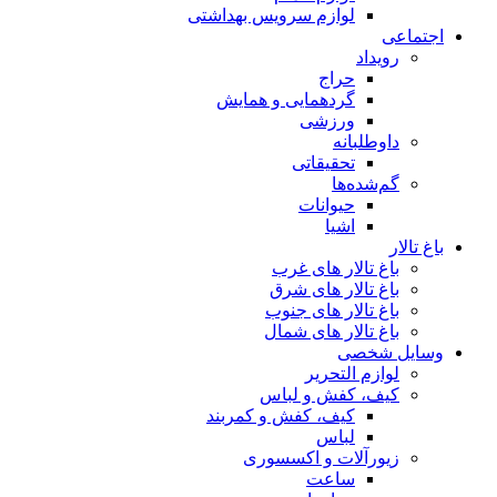
لوازم سرویس بهداشتی
اجتماعی
رویداد
حراج
گردهمایی و همایش
ورزشی
داوطلبانه
تحقیقاتی
گم‌شده‌ها
حیوانات
اشیا
باغ تالار
باغ تالار های غرب
باغ تالار های شرق
باغ تالار های جنوب
باغ تالار های شمال
وسایل شخصی
لوازم التحریر
کیف، کفش و لباس
کیف، کفش و کمربند
لباس
زیورآلات و اکسسوری
ساعت