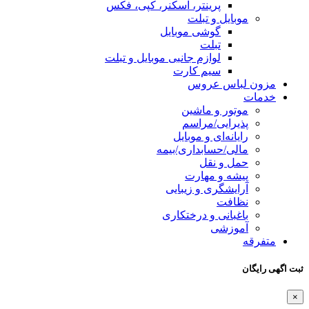
پرینتر، اسکنر، کپی، فکس
موبایل و تبلت
گوشی موبایل
تبلت
لوازم جانبی موبایل و تبلت
سیم کارت
مزون لباس عروس
خدمات
موتور و ماشین
پذیرایی/مراسم
رایانه‌ای و موبایل
مالی/حسابداری/بیمه
حمل و نقل
پیشه و مهارت
آرایشگری و زیبایی
نظافت
باغبانی و درختکاری
آموزشی
متفرقه
ثبت اگهی رایگان
×