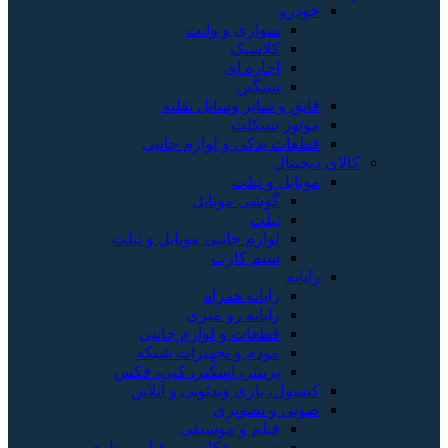
خودرو
سواری و وانت
کلاسیک
اجاره ای
سنگین
قایق و سایر وسایل نقلیه
موتور سیکلت
قطعات یدکی و لوازم جانبی
کالای دیجیتال
موبایل و تبلت
گوشی موبایل
تبلت
لوازم جانبی موبایل و تبلت
سیم کارت
رایانه
رایانه همراه
رایانه رو میزی
قطعات و لوازم جانبی
مودم و تجهیزات شبکه
پرینتر، اسکنر، کپی، فکس
کنسول، بازی‌ ویدئویی و آنلاین
صوتی و تصویری
فیلم و موسیقی
دوربین عکاسی و فیلم برداری