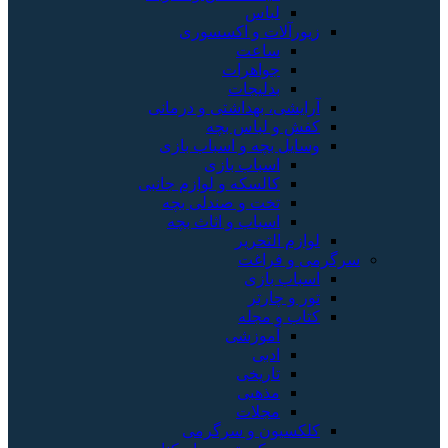
لباس
زیورآلات و اکسسوری
ساعت
جواهرات
بدلیجات
آرایشی، بهداشتی و درمانی
کفش و لباس بچه
وسایل بچه و اسباب بازی
اسباب بازی
کالسکه و لوازم جانبی
تخت و صندلی بچه
اسباب و اثاث بچه
لوازم التحریر
سرگرمی و فراغت
اسباب‌ بازی
تور و چارتر
کتاب و مجله
آموزشی
ادبی
تاریخی
مذهبی
مجلات
کلکسیون و سرگرمی