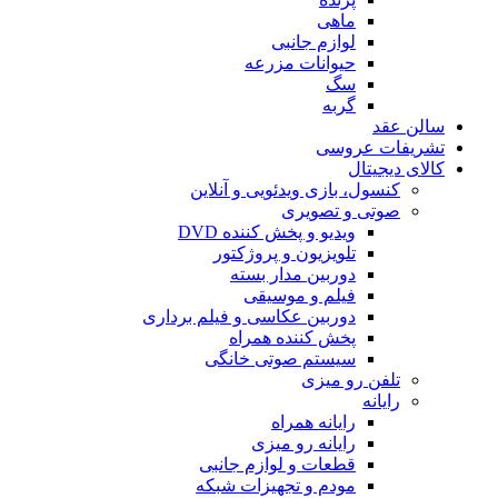
ماهی
لوازم جانبی
حیوانات مزرعه
سگ
گربه
سالن عقد
تشریفات عروسی
کالای دیجیتال
کنسول، بازی‌ ویدئویی و آنلاین
صوتی و تصویری
ویدیو و پخش کننده DVD
تلویزیون و پروژکتور
دوربین مدار بسته
فیلم و موسیقی
دوربین عکاسی و فیلم برداری
پخش کننده همراه
سیستم صوتی خانگی
تلفن رو میزی
رایانه
رایانه همراه
رایانه رو میزی
قطعات و لوازم جانبی
مودم و تجهیزات شبکه