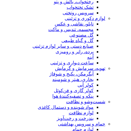
رختخواب، بالش و پتو
تشک تختخواب
سرویس روتختی
لوازم دکوری و تزئینی
تابلو، نقاشی و عکس
مجسمه، تندیس و ماکت
گل مصنوعی
گل و گیاه طبیعی
صنایع دستی و سایر لوازم تزئینی
پرده، رانر و رومیزی
آینه
ساعت دیواری و تزئینی
تهویه، سرمایش و گرمایش
آبگرمکن، پکیج و شوفاژ
بخاری، هیتر و شومینه
کولر آبی
کولر گازی و فن‌کوئل
پنکه و تصفیه‌کنندهٔ هوا
شست‌وشو و نظافت
مواد شوینده و دستمال کاغذی
لوازم نظافت
بندرخت و رخت‌آویز
حمام و سرویس بهداشتی
لوازم حمام