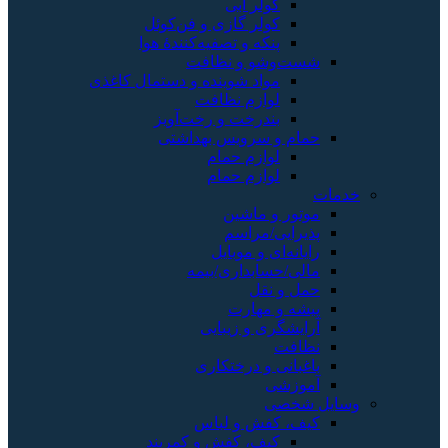
کولر آبی
کولر گازی و فن‌کوئل
پنکه و تصفیه‌کنندهٔ هوا
شست‌وشو و نظافت
مواد شوینده و دستمال کاغذی
لوازم نظافت
بندرخت و رخت‌آویز
حمام و سرویس بهداشتی
لوازم حمام
لوازم حمام
خدمات
موتور و ماشین
پذیرایی/مراسم
رایانه‌ای و موبایل
مالی/حسابداری/بیمه
حمل و نقل
پیشه و مهارت
آرایشگری و زیبایی
نظافت
باغبانی و درختکاری
آموزشی
وسایل شخصی
کیف، کفش و لباس
کیف، کفش و کمربند