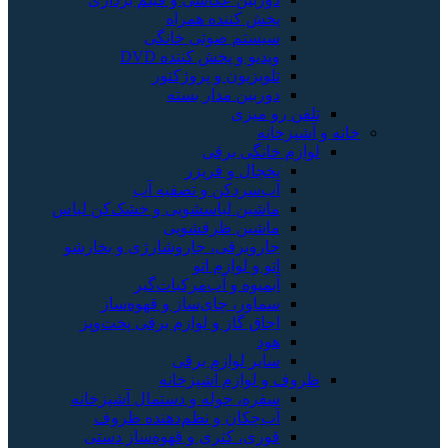
پخش کننده همراه
سیستم صوتی خانگی
ویدیو و پخش کننده DVD
تلویزیون و پروژکتور
دوربین مدار بسته
تلفن رو میزی
خانه و آشپزخانه
لوازم خانگی برقی
یخچال و فریزر
آب‌سردکن و تصفیه آب
ماشین لباسشویی و خشک‌کن لباس
ماشین ظرفشویی
جاروبرقی، جاروشارژی و بخارشو
اتو و لوازم اتو
آبمیوه و آب‌مرکبات‌گیر
سماور، چای‌ساز و قهوه‌ساز
اجاق گاز و لوازم برقی پخت‌وپز
هود
سایر لوازم برقی
ظروف و لوازم آشپزخانه
سفره، حوله و دستمال آشپزخانه
آب‌چکان و نظم‌دهنده ظروف
قوری، کتری و قهوه‌ساز دستی