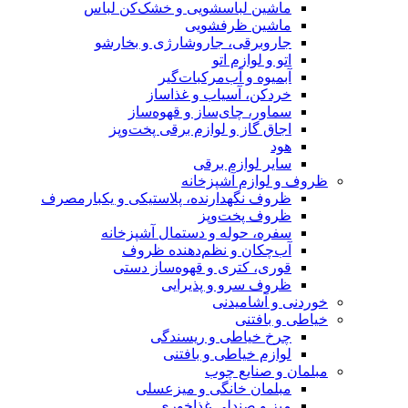
ماشین لباسشویی و خشک‌کن لباس
ماشین ظرفشویی
جاروبرقی، جاروشارژی و بخارشو
اتو و لوازم اتو
آبمیوه و آب‌مرکبات‌گیر
خردکن، آسیاب و غذاساز
سماور، چای‌ساز و قهوه‌ساز
اجاق گاز و لوازم برقی پخت‌وپز
هود
سایر لوازم برقی
ظروف و لوازم آشپزخانه
ظروف نگهدارنده، پلاستیکی و یکبارمصرف
ظروف پخت‌وپز
سفره، حوله و دستمال آشپزخانه
آب‌چکان و نظم‌دهنده ظروف
قوری، کتری و قهوه‌ساز دستی
ظروف سرو و پذیرایی
خوردنی و آشامیدنی
خیاطی و بافتنی
چرخ خیاطی و ریسندگی
لوازم خیاطی و بافتنی
مبلمان و صنایع چوب
مبلمان خانگی و میزعسلی
میز و صندلی غذاخوری