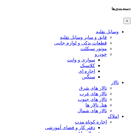
دسته‌بندی‌ها
×
وسایل نقلیه
قایق و سایر وسایل نقلیه
قطعات یدکی و لوازم جانبی
موتور سیکلت
خودرو
سواری و وانت
کلاسیک
اجاره ای
سنگین
تالار
تالار های شرق
تالار های غرب
تالار های جنوب
هتل تالار ها
تالار های شمال
املاک
اجاره کوتاه مدت
دفتر کار و فضای آموزشی