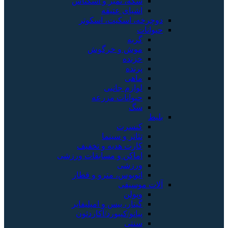
سکه، تمبر و اسکناس
اشیای عتیقه
دوچرخه، اسکیت، اسکوتر
حیوانات
گربه
موش و خرگوش
خزنده
پرنده
ماهی
لوازم جانبی
حیوانات مزرعه
سگ
بلیط
کنسرت
تئاتر و سینما
کارت هدیه و تخفیف
اماکن و مسابقات ورزشی
ورزشی
اتوبوس، مترو و قطار
آلات موسیقی
ویولن
گیتار، بیس و امپلیفایر
پیانو/کیبورد/آکاردئون
سنتی