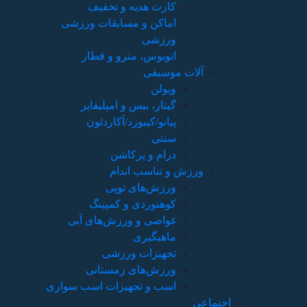
ورزشی
ر
ر
آبی
ب سواری