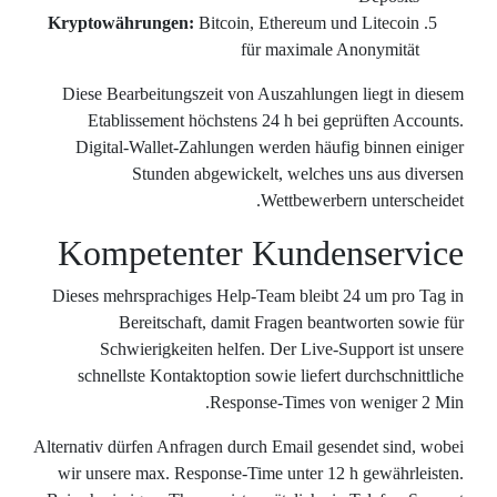
Kryptowähr
Diese Bearb
Etablis
Digital-W
S
Kompe
Dieses mehrs
Ber
Schwie
schnellst
Alternativ dürf
wir unsere 