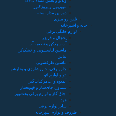
آب
 خشک‌کن
ژی و بخارشو
یر
هوه‌ساز
قی پخت‌وپز