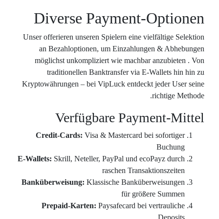
Dive
Unser offerie
an Bez
möglichs
tradi
Kryptowährun
V
Credit-
E-Wallets:
Skr
Banküberwe
Prepai