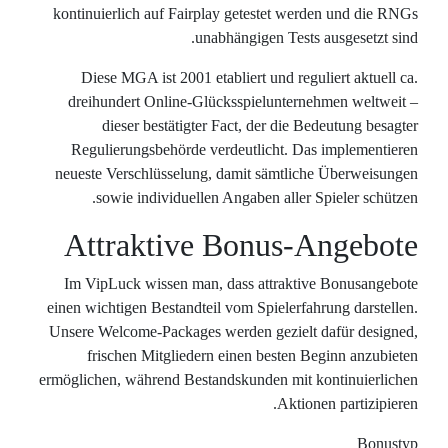
kontinuierl
Diese M
dreihunde
dies
Regulier
neueste Ver
sowie
Attr
Im VipLuc
einen wichti
Unsere Welc
frisch
ermöglichen, 