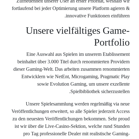
Zufriedenhei
fortlaufend be
Uns
Eine A
beinhaltet 
dieser Gamin
Entwickl
s
Unsere
Veröffentlichun
zu den neuest
ist wir über
pro Tag 