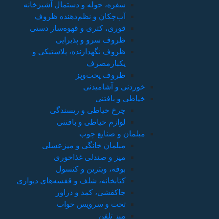
ل آشپزخانه
ده ظروف
‌ساز دستی
یی
استیکی و
دگی
ی
زعسلی
ری
ول
سه‌های دیواری
ور
ب