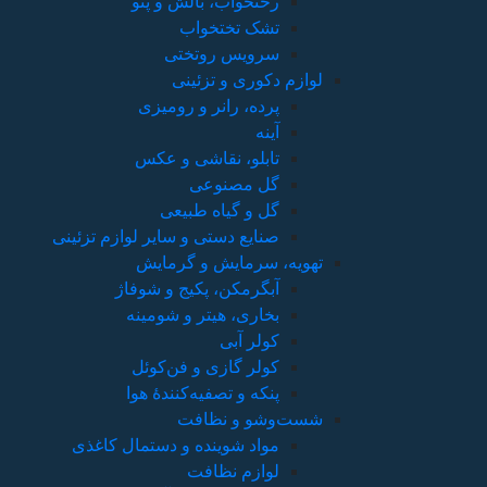
و
وازم تزئینی
فاژ
ه
ل
وا
ال کاغذی