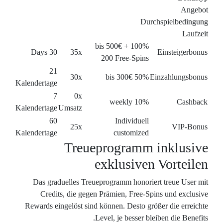
30 Days
21
Kalendertage
7
Kalendertage
U
60
Kalendertage
Das gradu
Credits
Rewards eing