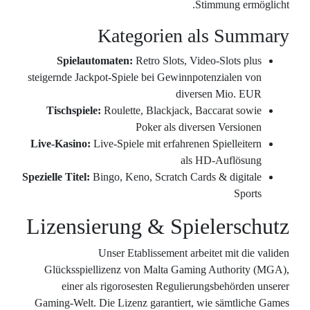
Spiela
steigernde Ja
Tischspie
Live-Kasino
Spezielle Titel:
Lizens
Glücksspi
einer 
Gaming-Welt