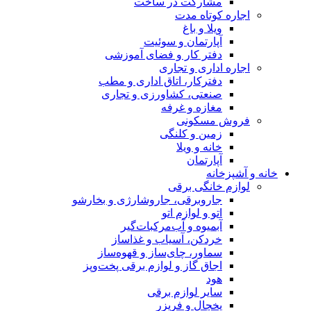
مشارکت در ساخت
اجاره کوتاه مدت
ویلا و باغ
آپارتمان و سوئیت
دفتر کار و فضای آموزشی
اجاره اداری و تجاری
دفترکار، اتاق اداری و مطب
صنعتی، کشاورزی و تجاری
مغازه و غرفه
فروش مسکونی
زمین و کلنگی
خانه و ویلا
آپارتمان
خانه و آشپزخانه
لوازم خانگی برقی
جاروبرقی، جاروشارژی و بخارشو
اتو و لوازم اتو
آبمیوه و آب‌مرکبات‌گیر
خردکن، آسیاب و غذاساز
سماور، چای‌ساز و قهوه‌ساز
اجاق گاز و لوازم برقی پخت‌وپز
هود
سایر لوازم برقی
یخچال و فریزر