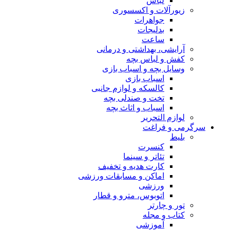
لباس
زیورآلات و اکسسوری
جواهرات
بدلیجات
ساعت
آرایشی، بهداشتی و درمانی
کفش و لباس بچه
وسایل بچه و اسباب بازی
اسباب بازی
کالسکه و لوازم جانبی
تخت و صندلی بچه
اسباب و اثاث بچه
لوازم التحریر
سرگرمی و فراغت
بلیط
کنسرت
تئاتر و سینما
کارت هدیه و تخفیف
اماکن و مسابقات ورزشی
ورزشی
اتوبوس، مترو و قطار
تور و چارتر
کتاب و مجله
آموزشی