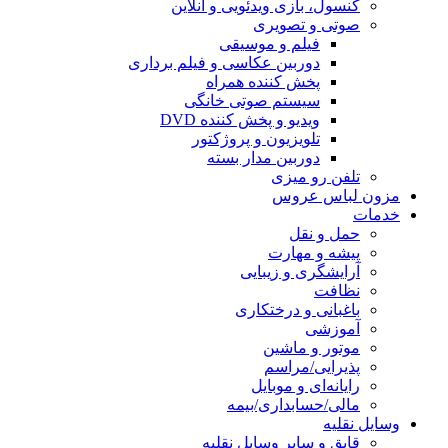
کنسول، بازی‌ ویدئویی و آنلاین
صوتی و تصویری
فیلم و موسیقی
دوربین عکاسی و فیلم برداری
پخش کننده همراه
سیستم صوتی خانگی
ویدیو و پخش کننده DVD
تلویزیون و پروژکتور
دوربین مدار بسته
تلفن رو میزی
مزون لباس عروس
خدمات
حمل و نقل
پیشه و مهارت
آرایشگری و زیبایی
نظافت
باغبانی و درختکاری
آموزشی
موتور و ماشین
پذیرایی/مراسم
رایانه‌ای و موبایل
مالی/حسابداری/بیمه
وسایل نقلیه
قایق و سایر وسایل نقلیه