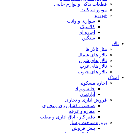
قطعات یدکی و لوازم جانبی
موتور سیکلت
خودرو
سواری و وانت
کلاسیک
اجاره ای
سنگین
تالار
هتل تالار ها
تالار های شمال
تالار های شرق
تالار های غرب
تالار های جنوب
املاک
اجاره مسکونی
خانه و ویلا
آپارتمان
فروش اداری و تجاری
صنعتی ، کشاورزی و تجاری
مغازه و غرفه
دفتر کار ، اتاق اداری و مطب
پروژه ساخت و ساز
پیش فروش