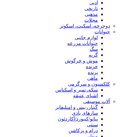
ادبی
تاریخی
مذهبی
مجلات
دوچرخه، اسکیت، اسکوتر
حیوانات
لوازم جانبی
حیوانات مزرعه
سگ
گربه
موش و خرگوش
خزنده
پرنده
ماهی
کلکسیون و سرگرمی
سکه، تمبر و اسکناس
اشیای عتیقه
آلات موسیقی
گیتار، بیس و امپلیفایر
سازهای بادی
پیانو/کیبورد/آکاردئون
سنتی
درام و پرکاشن
ویولن