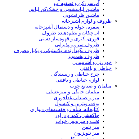
آب‌سردکن و تصفیه آب
ماشین لباسشویی و خشک‌کن لباس
ماشین ظرفشویی
ظروف و لوازم آشپزخانه
سفره، حوله و دستمال آشپزخانه
آب‌چکان و نظم‌دهنده ظروف
قوری، کتری و قهوه‌ساز دستی
ظروف سرو و پذیرایی
ظروف نگهدارنده، پلاستیکی و یکبارمصرف
ظروف پخت‌وپز
خوردنی و آشامیدنی
خیاطی و بافتنی
چرخ خیاطی و ریسندگی
لوازم خیاطی و بافتنی
مبلمان و صنایع چوب
مبلمان خانگی و میزعسلی
میز و صندلی غذاخوری
بوفه، ویترین و کنسول
کتابخانه، شلف و قفسه‌های دیواری
جاکفشی، کمد و دراور
تخت و سرویس خواب
میز تلفن
میز تلویزیون
میز تحریر و کامپیوتر