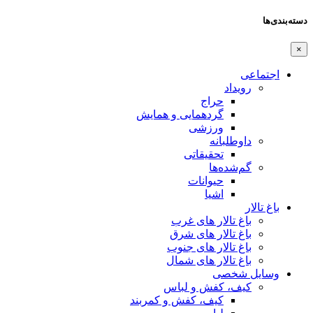
دسته‌بندی‌ها
×
اجتماعی
رویداد
حراج
گردهمایی و همایش
ورزشی
داوطلبانه
تحقیقاتی
گم‌شده‌ها
حیوانات
اشیا
باغ تالار
باغ تالار های غرب
باغ تالار های شرق
باغ تالار های جنوب
باغ تالار های شمال
وسایل شخصی
کیف، کفش و لباس
کیف، کفش و کمربند