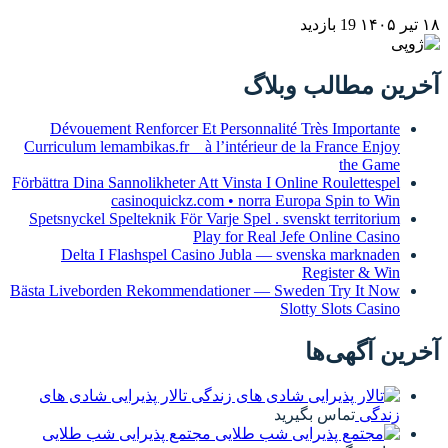
Dévouement Renf
Curriculum lemambika
Förbättra Dina Sannoli
casino
Spetsnyckel Speltek
Delta I Flash
Bästa Liveborden Re
پذیرایی شادی های
رایی شب طلایی