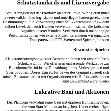
Schutzs
Schutz rangiert bei d
unserer validen Gami
Bestimmungen. Die V
selben Level, den au
Angaben un
Prüforganisationen
Tran
Als verantwortungsb
Schutz wich
Eigenkontrolle, in
Sperroptionen. Dies
mittels Zusammenarbei
L
Die Plattform verw
die vom S