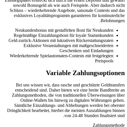
Einstiegspaket erstre
sowohl Bonusgeld
Schluss – wiederk
exklusives Loyal
Neukundenbonus
Regelmäßige Ei
Geld-zurück-Aktion
Exklusive 
Wiederkehrende Sp
Bei uns wissen 
entscheidend si
Zahlungsmethoden
Online-Wall
Sämtliche Einz
Dringlichkeit bearb