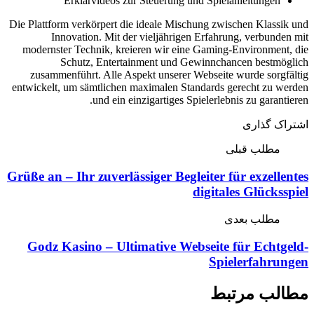
Erklärvid
Die Plattform verkörp
Innovation. 
modernster Techni
Schutz, E
zusammenführt. A
entwickelt, um sämtl
und
Grüße an – Ihr zu
Godz Kasino –