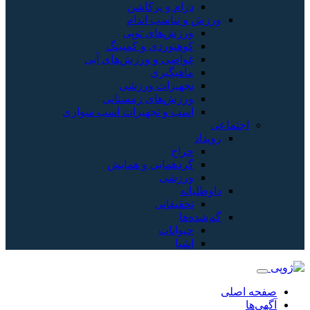
آبی
ب سواری