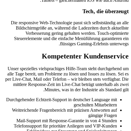
T
Die responsive We
Bildschirmgröß
Verbesser
Steuerelemente 
Unser spezielles vi
alle Tage bereit, um
per Live-Chat, Mail o
mittlere Respons
Durchgehender Echtz
Weitreichende Fr
Mail-Support m
Telefonsupport 