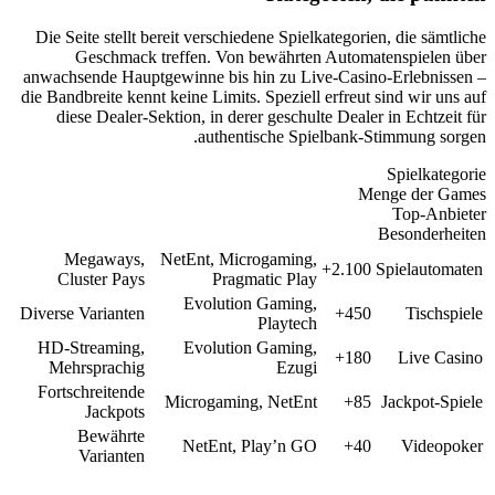
Die Seite stellt be
Geschmack tr
anwachsende Hauptge
die Bandbreite kennt 
diese Dealer-Sek
Megaways,
Cluster Pays
Diverse Varianten
HD-Streaming,
Mehrsprachig
Fortschreitende
Jackpots
Bewährte
Varianten