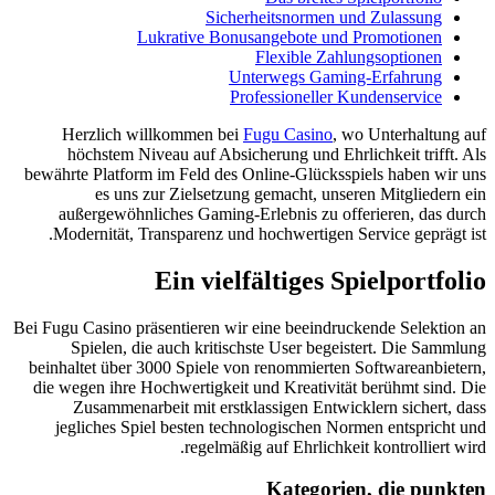
Luk
Herzlich will
höchstem Nivea
bewährte Platform i
es uns zur
außergewöhnlic
Modernität, Tran
E
Bei Fugu Casino präse
Spielen, die 
beinhaltet über 300
die wegen ihre Hoc
Zusammenarbei
jegliches Spiel