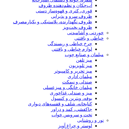
وف
ستی
کی و یکبارمصرف
 دیواری