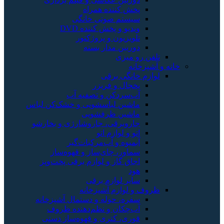
آب
 خشک‌کن لباس
ژی و بخارشو
یر
هوه‌ساز
قی پخت‌وپز
ل آشپزخانه
ده ظروف
‌ساز دستی