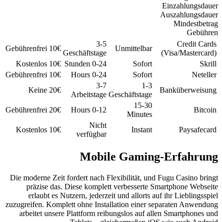
Gebührenfrei
10€
Ges
Kostenlos
10€
Gebührenfrei
10€
Keine
20€
A
Gebührenfrei
20€
Kostenlos
10€
Die moderne Zeit for
präzise das. Di
erlaubt es Nutz
zuzugreifen. Komplett
arbeitet unsere P