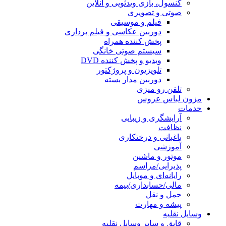
کنسول، بازی‌ ویدئویی و آنلاین
صوتی و تصویری
فیلم و موسیقی
دوربین عکاسی و فیلم برداری
پخش کننده همراه
سیستم صوتی خانگی
ویدیو و پخش کننده DVD
تلویزیون و پروژکتور
دوربین مدار بسته
تلفن رو میزی
مزون لباس عروس
خدمات
آرایشگری و زیبایی
نظافت
باغبانی و درختکاری
آموزشی
موتور و ماشین
پذیرایی/مراسم
رایانه‌ای و موبایل
مالی/حسابداری/بیمه
حمل و نقل
پیشه و مهارت
وسایل نقلیه
قایق و سایر وسایل نقلیه