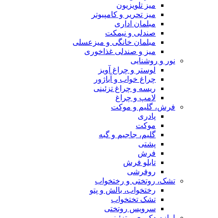
میز تلویزیون
میز تحریر و کامپیوتر
مبلمان اداری
صندلی و نیمکت
مبلمان خانگی و میزعسلی
میز و صندلی غذاخوری
نور و روشنایی
لوستر و چراغ آویز
چراغ خواب و آباژور
ریسه و چراغ تزئینی
لامپ و چراغ
فرش، گلیم و موکت
پادری
موکت
گلیم، جاجیم و گبه
پشتی
فرش
تابلو فرش
روفرشی
تشک، روتختی و رختخواب
رختخواب، بالش و پتو
تشک تختخواب
سرویس روتختی
لوازم دکوری و تزئینی