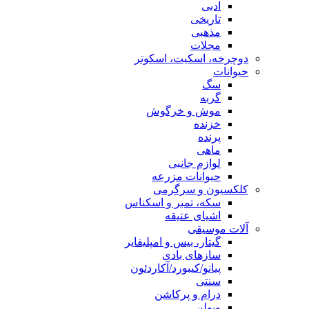
ادبی
تاریخی
مذهبی
مجلات
دوچرخه، اسکیت، اسکوتر
حیوانات
سگ
گربه
موش و خرگوش
خزنده
پرنده
ماهی
لوازم جانبی
حیوانات مزرعه
کلکسیون و سرگرمی
سکه، تمبر و اسکناس
اشیای عتیقه
آلات موسیقی
گیتار، بیس و امپلیفایر
سازهای بادی
پیانو/کیبورد/آکاردئون
سنتی
درام و پرکاشن
ویولن