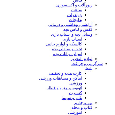
لباس
زیورآلات و اکسسوری
ساعت
جواهرات
بدلیجات
آرایشی، بهداشتی و درمانی
کفش و لباس بچه
وسایل بچه و اسباب بازی
اسباب بازی
کالسکه و لوازم جانبی
تخت و صندلی بچه
اسباب و اثاث بچه
لوازم التحریر
سرگرمی و فراغت
بلیط
کارت هدیه و تخفیف
اماکن و مسابقات ورزشی
ورزشی
اتوبوس، مترو و قطار
کنسرت
تئاتر و سینما
تور و چارتر
کتاب و مجله
آموزشی