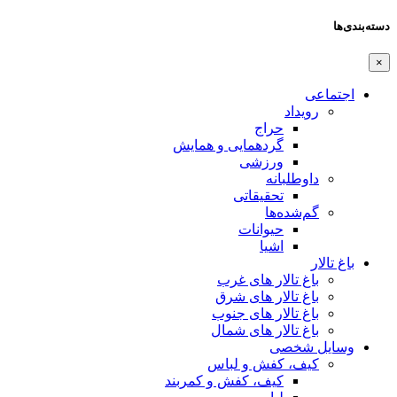
دسته‌بندی‌ها
×
اجتماعی
رویداد
حراج
گردهمایی و همایش
ورزشی
داوطلبانه
تحقیقاتی
گم‌شده‌ها
حیوانات
اشیا
باغ تالار
باغ تالار های غرب
باغ تالار های شرق
باغ تالار های جنوب
باغ تالار های شمال
وسایل شخصی
کیف، کفش و لباس
کیف، کفش و کمربند