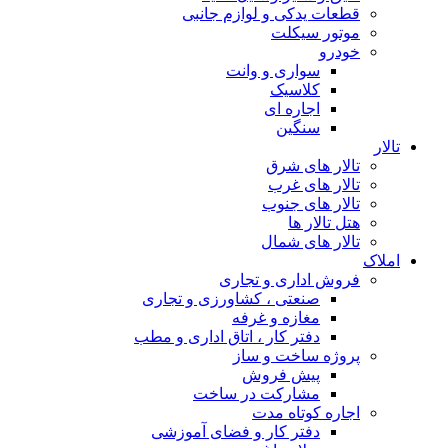
قطعات یدکی و لوازم جانبی
موتور سیکلت
خودرو
سواری و وانت
کلاسیک
اجاره ای
سنگین
تالار
تالار های شرق
تالار های غرب
تالار های جنوب
هتل تالار ها
تالار های شمال
املاک
فروش اداری و تجاری
صنعتی ، کشاورزی و تجاری
مغازه و غرفه
دفتر کار ، اتاق اداری و مطب
پروژه ساخت و ساز
پیش فروش
مشارکت در ساخت
اجاره کوتاه مدت
دفتر کار و فضای آموزشی