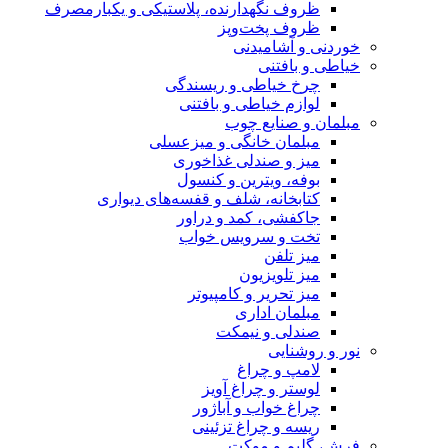
ظروف نگهدارنده، پلاستیکی و یکبارمصرف
ظروف پخت‌وپز
خوردنی و آشامیدنی
خیاطی و بافتنی
چرخ خیاطی و ریسندگی
لوازم خیاطی و بافتنی
مبلمان و صنایع چوب
مبلمان خانگی و میزعسلی
میز و صندلی غذاخوری
بوفه، ویترین و کنسول
کتابخانه، شلف و قفسه‌های دیواری
جاکفشی، کمد و دراور
تخت و سرویس خواب
میز تلفن
میز تلویزیون
میز تحریر و کامپیوتر
مبلمان اداری
صندلی و نیمکت
نور و روشنایی
لامپ و چراغ
لوستر و چراغ آویز
چراغ خواب و آباژور
ریسه و چراغ تزئینی
فرش، گلیم و موکت