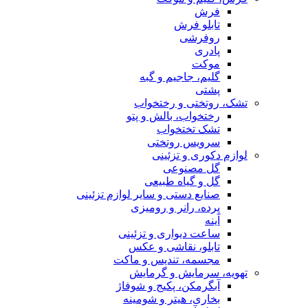
فرش
تابلو فرش
روفرشی
پادری
موکت
گلیم، جاجیم و گبه
پشتی
تشک، روتختی و رختخواب
رختخواب، بالش و پتو
تشک تختخواب
سرویس روتختی
لوازم دکوری و تزئینی
گل مصنوعی
گل و گیاه طبیعی
صنایع دستی و سایر لوازم تزئینی
پرده، رانر و رومیزی
آینه
ساعت دیواری و تزئینی
تابلو، نقاشی و عکس
مجسمه، تندیس و ماکت
تهویه، سرمایش و گرمایش
آبگرمکن، پکیج و شوفاژ
بخاری، هیتر و شومینه