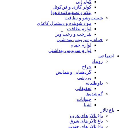
کولر آبی
کولر گازی و فن‌کوئل
پنکه و تصفیه‌کنندهٔ هوا
شست‌وشو و نظافت
مواد شوینده و دستمال کاغذی
لوازم نظافت
بندرخت و رخت‌آویز
حمام و سرویس بهداشتی
لوازم حمام
لوازم سرویس بهداشتی
اجتماعی
رویداد
حراج
گردهمایی و همایش
ورزشی
داوطلبانه
تحقیقاتی
گم‌شده‌ها
حیوانات
اشیا
باغ تالار
باغ تالار های غرب
باغ تالار های شرق
باغ تالار های جنوب