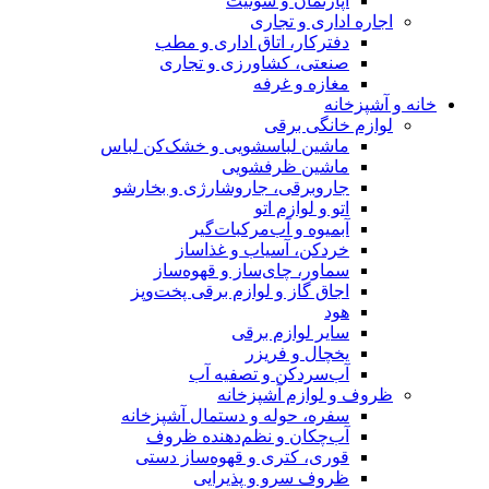
آپارتمان و سوئیت
اجاره اداری و تجاری
دفترکار، اتاق اداری و مطب
صنعتی، کشاورزی و تجاری
مغازه و غرفه
خانه و آشپزخانه
لوازم خانگی برقی
ماشین لباسشویی و خشک‌کن لباس
ماشین ظرفشویی
جاروبرقی، جاروشارژی و بخارشو
اتو و لوازم اتو
آبمیوه و آب‌مرکبات‌گیر
خردکن، آسیاب و غذاساز
سماور، چای‌ساز و قهوه‌ساز
اجاق گاز و لوازم برقی پخت‌وپز
هود
سایر لوازم برقی
یخچال و فریزر
آب‌سردکن و تصفیه آب
ظروف و لوازم آشپزخانه
سفره، حوله و دستمال آشپزخانه
آب‌چکان و نظم‌دهنده ظروف
قوری، کتری و قهوه‌ساز دستی
ظروف سرو و پذیرایی