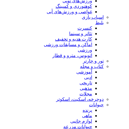
ورزش‌های توپی
کوهنوردی و کمپینگ
غواصی و ورزش‌های آبی
اسباب‌ بازی
بلیط
کنسرت
تئاتر و سینما
کارت هدیه و تخفیف
اماکن و مسابقات ورزشی
ورزشی
اتوبوس، مترو و قطار
تور و چارتر
کتاب و مجله
آموزشی
ادبی
تاریخی
مذهبی
مجلات
دوچرخه، اسکیت، اسکوتر
حیوانات
پرنده
ماهی
لوازم جانبی
حیوانات مزرعه