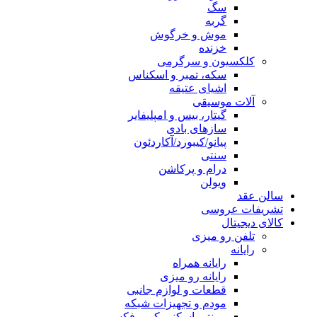
سگ
گربه
موش و خرگوش
خزنده
کلکسیون و سرگرمی
سکه، تمبر و اسکناس
اشیای عتیقه
آلات موسیقی
گیتار، بیس و امپلیفایر
سازهای بادی
پیانو/کیبورد/آکاردئون
سنتی
درام و پرکاشن
ویولن
سالن عقد
تشریفات عروسی
کالای دیجیتال
تلفن رو میزی
رایانه
رایانه همراه
رایانه رو میزی
قطعات و لوازم جانبی
مودم و تجهیزات شبکه
پرینتر، اسکنر، کپی، فکس