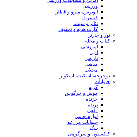
اماکن و مسابقات ورزشی
ورزشی
اتوبوس، مترو و قطار
کنسرت
تئاتر و سینما
کارت هدیه و تخفیف
تور و چارتر
کتاب و مجله
آموزشی
ادبی
تاریخی
مذهبی
مجلات
دوچرخه، اسکیت، اسکوتر
حیوانات
گربه
موش و خرگوش
خزنده
پرنده
ماهی
لوازم جانبی
حیوانات مزرعه
سگ
کلکسیون و سرگرمی