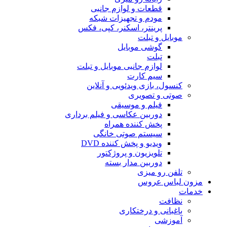
قطعات و لوازم جانبی
مودم و تجهیزات شبکه
پرینتر، اسکنر، کپی، فکس
موبایل و تبلت
گوشی موبایل
تبلت
لوازم جانبی موبایل و تبلت
سیم کارت
کنسول، بازی‌ ویدئویی و آنلاین
صوتی و تصویری
فیلم و موسیقی
دوربین عکاسی و فیلم برداری
پخش کننده همراه
سیستم صوتی خانگی
ویدیو و پخش کننده DVD
تلویزیون و پروژکتور
دوربین مدار بسته
تلفن رو میزی
مزون لباس عروس
خدمات
نظافت
باغبانی و درختکاری
آموزشی