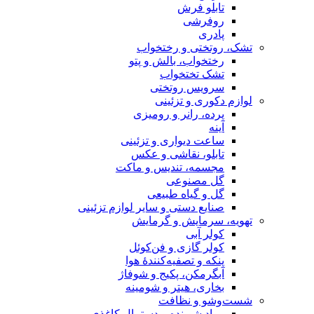
تابلو فرش
روفرشی
پادری
تشک، روتختی و رختخواب
رختخواب، بالش و پتو
تشک تختخواب
سرویس روتختی
لوازم دکوری و تزئینی
پرده، رانر و رومیزی
آینه
ساعت دیواری و تزئینی
تابلو، نقاشی و عکس
مجسمه، تندیس و ماکت
گل مصنوعی
گل و گیاه طبیعی
صنایع دستی و سایر لوازم تزئینی
تهویه، سرمایش و گرمایش
کولر آبی
کولر گازی و فن‌کوئل
پنکه و تصفیه‌کنندهٔ هوا
آبگرمکن، پکیج و شوفاژ
بخاری، هیتر و شومینه
شست‌وشو و نظافت
مواد شوینده و دستمال کاغذی