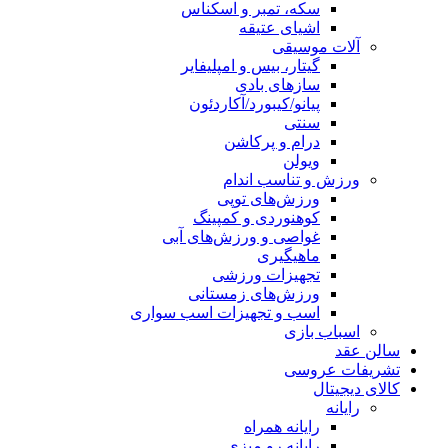
سکه، تمبر و اسکناس
اشیای عتیقه
آلات موسیقی
گیتار، بیس و امپلیفایر
سازهای بادی
پیانو/کیبورد/آکاردئون
سنتی
درام و پرکاشن
ویولن
ورزش و تناسب اندام
ورزش‌های توپی
کوهنوردی و کمپینگ
غواصی و ورزش‌های آبی
ماهیگیری
تجهیزات ورزشی
ورزش‌های زمستانی
اسب و تجهیزات اسب سواری
اسباب‌ بازی
سالن عقد
تشریفات عروسی
کالای دیجیتال
رایانه
رایانه همراه
رایانه رو میزی