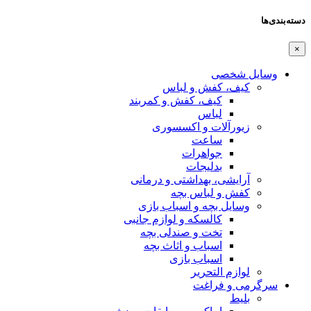
دسته‌بندی‌ها
×
وسایل شخصی
کیف، کفش و لباس
کیف، کفش و کمربند
لباس
زیورآلات و اکسسوری
ساعت
جواهرات
بدلیجات
آرایشی، بهداشتی و درمانی
کفش و لباس بچه
وسایل بچه و اسباب بازی
کالسکه و لوازم جانبی
تخت و صندلی بچه
اسباب و اثاث بچه
اسباب بازی
لوازم التحریر
سرگرمی و فراغت
بلیط