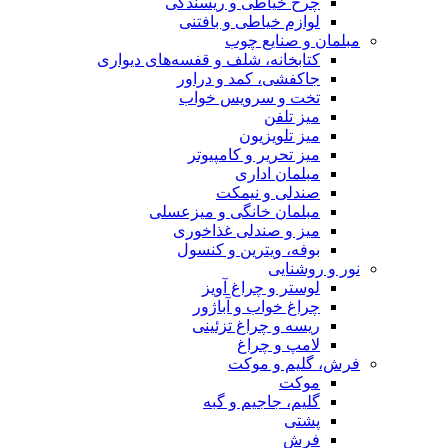
چرخ خیاطی و ریسندگی
لوازم خیاطی و بافتنی
مبلمان و صنایع چوب
کتابخانه، شلف و قفسه‌های دیواری
جاکفشی، کمد و دراور
تخت و سرویس خواب
میز تلفن
میز تلویزیون
میز تحریر و کامپیوتر
مبلمان اداری
صندلی و نیمکت
مبلمان خانگی و میزعسلی
میز و صندلی غذاخوری
بوفه، ویترین و کنسول
نور و روشنایی
لوستر و چراغ آویز
چراغ خواب و آباژور
ریسه و چراغ تزئینی
لامپ و چراغ
فرش، گلیم و موکت
موکت
گلیم، جاجیم و گبه
پشتی
فرش