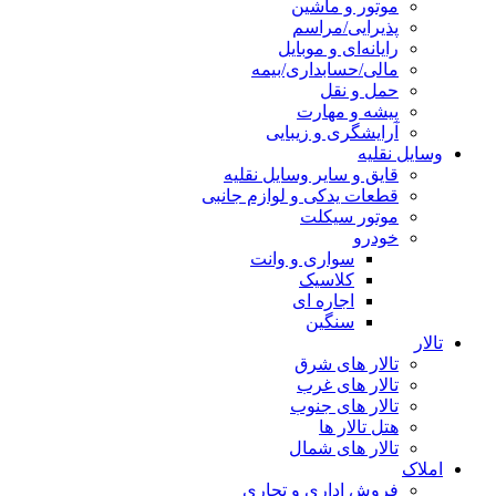
موتور و ماشین
پذیرایی/مراسم
رایانه‌ای و موبایل
مالی/حسابداری/بیمه
حمل و نقل
پیشه و مهارت
آرایشگری و زیبایی
وسایل نقلیه
قایق و سایر وسایل نقلیه
قطعات یدکی و لوازم جانبی
موتور سیکلت
خودرو
سواری و وانت
کلاسیک
اجاره ای
سنگین
تالار
تالار های شرق
تالار های غرب
تالار های جنوب
هتل تالار ها
تالار های شمال
املاک
فروش اداری و تجاری