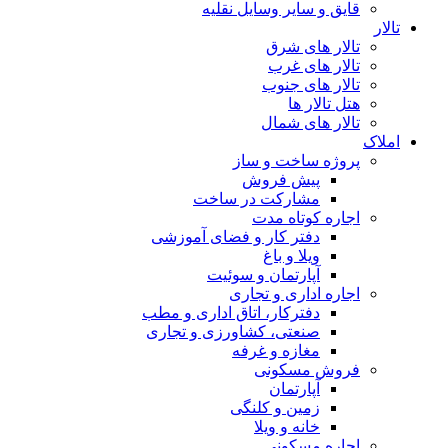
قایق و سایر وسایل نقلیه
تالار
تالار های شرق
تالار های غرب
تالار های جنوب
هتل تالار ها
تالار های شمال
املاک
پروژه ساخت و ساز
پیش فروش
مشارکت در ساخت
اجاره کوتاه مدت
دفتر کار و فضای آموزشی
ویلا و باغ
آپارتمان و سوئیت
اجاره اداری و تجاری
دفترکار، اتاق اداری و مطب
صنعتی، کشاورزی و تجاری
مغازه و غرفه
فروش مسکونی
آپارتمان
زمین و کلنگی
خانه و ویلا
اجاره مسکونی