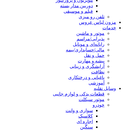
تلویزیون و پروژکتور
دوربین مدار بسته
فیلم و موسیقی
تلفن رو میزی
مزون لباس عروس
خدمات
موتور و ماشین
پذیرایی/مراسم
رایانه‌ای و موبایل
مالی/حسابداری/بیمه
حمل و نقل
پیشه و مهارت
آرایشگری و زیبایی
نظافت
باغبانی و درختکاری
آموزشی
وسایل نقلیه
قطعات یدکی و لوازم جانبی
موتور سیکلت
خودرو
سواری و وانت
کلاسیک
اجاره ای
سنگین