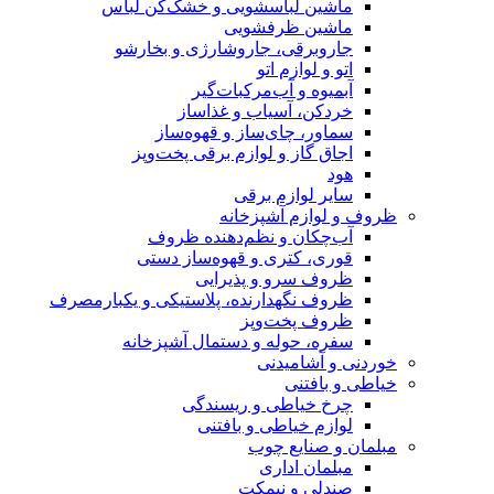
ماشین لباسشویی و خشک‌کن لباس
ماشین ظرفشویی
جاروبرقی، جاروشارژی و بخارشو
اتو و لوازم اتو
آبمیوه و آب‌مرکبات‌گیر
خردکن، آسیاب و غذاساز
سماور، چای‌ساز و قهوه‌ساز
اجاق گاز و لوازم برقی پخت‌وپز
هود
سایر لوازم برقی
ظروف و لوازم آشپزخانه
آب‌چکان و نظم‌دهنده ظروف
قوری، کتری و قهوه‌ساز دستی
ظروف سرو و پذیرایی
ظروف نگهدارنده، پلاستیکی و یکبارمصرف
ظروف پخت‌وپز
سفره، حوله و دستمال آشپزخانه
خوردنی و آشامیدنی
خیاطی و بافتنی
چرخ خیاطی و ریسندگی
لوازم خیاطی و بافتنی
مبلمان و صنایع چوب
مبلمان اداری
صندلی و نیمکت