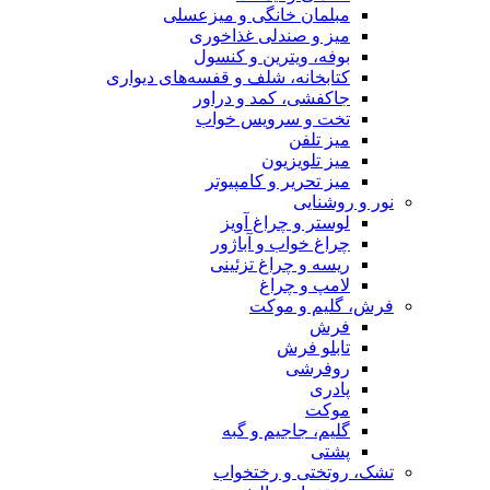
مبلمان خانگی و میزعسلی
میز و صندلی غذاخوری
بوفه، ویترین و کنسول
کتابخانه، شلف و قفسه‌های دیواری
جاکفشی، کمد و دراور
تخت و سرویس خواب
میز تلفن
میز تلویزیون
میز تحریر و کامپیوتر
نور و روشنایی
لوستر و چراغ آویز
چراغ خواب و آباژور
ریسه و چراغ تزئینی
لامپ و چراغ
فرش، گلیم و موکت
فرش
تابلو فرش
روفرشی
پادری
موکت
گلیم، جاجیم و گبه
پشتی
تشک، روتختی و رختخواب