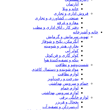
آپارتمان
خانه و ویلا
فروش اداری و تجاری
صنعتی ، کشاورزی و تجاری
مغازه و غرفه
دفتر کار ، اتاق اداری و مطب
خانه و آشپزخانه
تهویه، سرمایش و گرمایش
آبگرمکن، پکیج و شوفاژ
بخاری، هیتر و شومینه
کولر آبی
کولر گازی و فن‌کوئل
پنکه و تصفیه‌کنندهٔ هوا
شست‌وشو و نظافت
مواد شوینده و دستمال کاغذی
لوازم نظافت
بندرخت و رخت‌آویز
حمام و سرویس بهداشتی
لوازم حمام
لوازم سرویس بهداشتی
لوازم خانگی برقی
یخچال و فریزر
آب‌سردکن و تصفیه آب