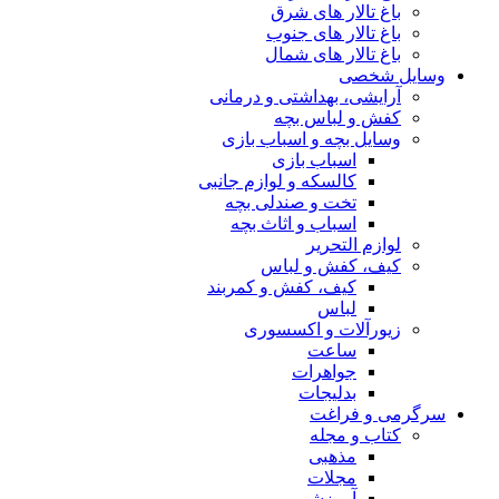
باغ تالار های شرق
باغ تالار های جنوب
باغ تالار های شمال
وسایل شخصی
آرایشی، بهداشتی و درمانی
کفش و لباس بچه
وسایل بچه و اسباب بازی
اسباب بازی
کالسکه و لوازم جانبی
تخت و صندلی بچه
اسباب و اثاث بچه
لوازم التحریر
کیف، کفش و لباس
کیف، کفش و کمربند
لباس
زیورآلات و اکسسوری
ساعت
جواهرات
بدلیجات
سرگرمی و فراغت
کتاب و مجله
مذهبی
مجلات
آموزشی