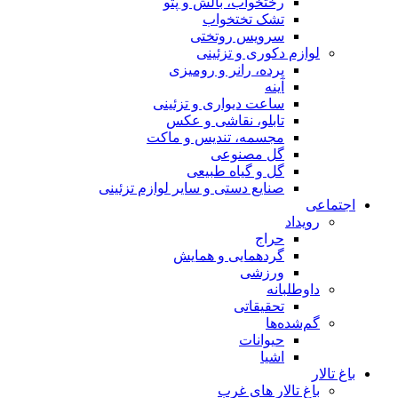
رختخواب، بالش و پتو
تشک تختخواب
سرویس روتختی
لوازم دکوری و تزئینی
پرده، رانر و رومیزی
آینه
ساعت دیواری و تزئینی
تابلو، نقاشی و عکس
مجسمه، تندیس و ماکت
گل مصنوعی
گل و گیاه طبیعی
صنایع دستی و سایر لوازم تزئینی
اجتماعی
رویداد
حراج
گردهمایی و همایش
ورزشی
داوطلبانه
تحقیقاتی
گم‌شده‌ها
حیوانات
اشیا
باغ تالار
باغ تالار های غرب