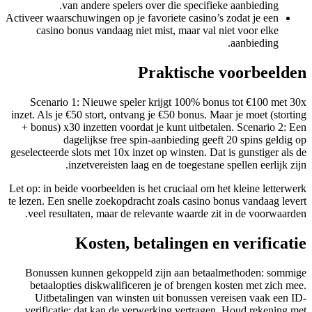
van andere spelers over die specifieke aanbieding.
Activeer waarschuwingen op je favoriete casino’s zodat je een
casino bonus vandaag niet mist, maar val niet voor elke
aanbieding.
Praktische voorbeelden
Scenario 1: Nieuwe speler krijgt 100% bonus tot €100 met 30x
inzet. Als je €50 stort, ontvang je €50 bonus. Maar je moet (storting
+ bonus) x30 inzetten voordat je kunt uitbetalen. Scenario 2: Een
dagelijkse free spin-aanbieding geeft 20 spins geldig op
geselecteerde slots met 10x inzet op winsten. Dat is gunstiger als de
inzetvereisten laag en de toegestane spellen eerlijk zijn.
Let op: in beide voorbeelden is het cruciaal om het kleine letterwerk
te lezen. Een snelle zoekopdracht zoals casino bonus vandaag levert
veel resultaten, maar de relevante waarde zit in de voorwaarden.
Kosten, betalingen en verificatie
Bonussen kunnen gekoppeld zijn aan betaalmethoden: sommige
betaalopties diskwalificeren je of brengen kosten met zich mee.
Uitbetalingen van winsten uit bonussen vereisen vaak een ID-
verificatie; dat kan de verwerking vertragen. Houd rekening met