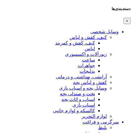
دسته‌بندی‌ها
×
وسایل شخصی
کیف، کفش و لباس
کیف، کفش و کمربند
لباس
زیورآلات و اکسسوری
ساعت
جواهرات
بدلیجات
آرایشی، بهداشتی و درمانی
کفش و لباس بچه
وسایل بچه و اسباب بازی
تخت و صندلی بچه
اسباب و اثاث بچه
اسباب بازی
کالسکه و لوازم جانبی
لوازم التحریر
سرگرمی و فراغت
بلیط