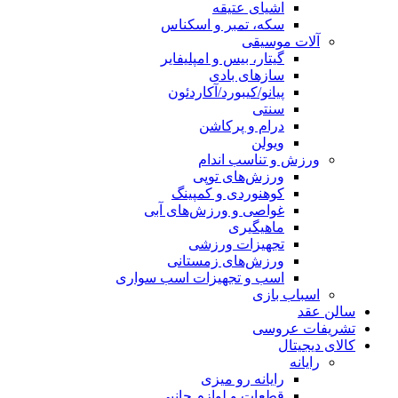
اشیای عتیقه
سکه، تمبر و اسکناس
آلات موسیقی
گیتار، بیس و امپلیفایر
سازهای بادی
پیانو/کیبورد/آکاردئون
سنتی
درام و پرکاشن
ویولن
ورزش و تناسب اندام
ورزش‌های توپی
کوهنوردی و کمپینگ
غواصی و ورزش‌های آبی
ماهیگیری
تجهیزات ورزشی
ورزش‌های زمستانی
اسب و تجهیزات اسب سواری
اسباب‌ بازی
سالن عقد
تشریفات عروسی
کالای دیجیتال
رایانه
رایانه رو میزی
قطعات و لوازم جانبی