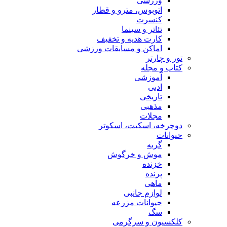
ورزشی
اتوبوس، مترو و قطار
کنسرت
تئاتر و سینما
کارت هدیه و تخفیف
اماکن و مسابقات ورزشی
تور و چارتر
کتاب و مجله
آموزشی
ادبی
تاریخی
مذهبی
مجلات
دوچرخه، اسکیت، اسکوتر
حیوانات
گربه
موش و خرگوش
خزنده
پرنده
ماهی
لوازم جانبی
حیوانات مزرعه
سگ
کلکسیون و سرگرمی