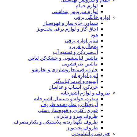
لوازم حمام
لوازم سرویس بهداشتی
لوازم خانگی برقی
سماور، چای‌ساز و قهوه‌ساز
اجاق گاز و لوازم برقی پخت‌وپز
هود
سایر لوازم برقی
یخچال و فریزر
آب‌سردکن و تصفیه آب
ماشین لباسشویی و خشک‌کن لباس
ماشین ظرفشویی
جاروبرقی، جاروشارژی و بخارشو
اتو و لوازم اتو
آبمیوه و آب‌مرکبات‌گیر
خردکن، آسیاب و غذاساز
ظروف و لوازم آشپزخانه
سفره، حوله و دستمال آشپزخانه
آب‌چکان و نظم‌دهنده ظروف
قوری، کتری و قهوه‌ساز دستی
ظروف سرو و پذیرایی
ظروف نگهدارنده، پلاستیکی و یکبارمصرف
ظروف پخت‌وپز
خوردنی و آشامیدنی