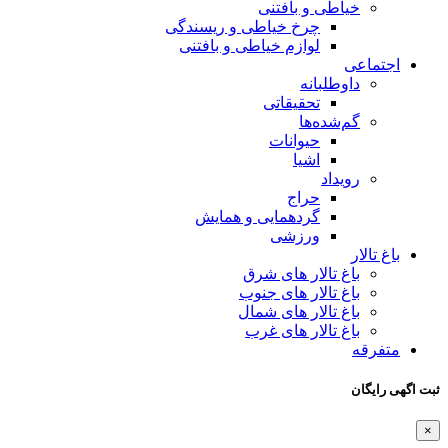
خیاطی و بافتنی
چرخ خیاطی و ریسندگی
لوازم خیاطی و بافتنی
اجتماعی
داوطلبانه
تحقیقاتی
گم‌شده‌ها
حیوانات
اشیا
رویداد
حراج
گردهمایی و همایش
ورزشی
باغ تالار
باغ تالار های شرق
باغ تالار های جنوب
باغ تالار های شمال
باغ تالار های غرب
متفرقه
ثبت اگهی رایگان
×