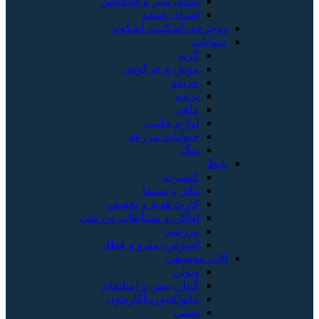
سکه، تمبر و اسکناس
اشیای عتیقه
دوچرخه، اسکیت، اسکوتر
حیوانات
گربه
موش و خرگوش
خزنده
پرنده
ماهی
لوازم جانبی
حیوانات مزرعه
سگ
بلیط
کنسرت
تئاتر و سینما
کارت هدیه و تخفیف
اماکن و مسابقات ورزشی
ورزشی
اتوبوس، مترو و قطار
آلات موسیقی
ویولن
گیتار، بیس و امپلیفایر
پیانو/کیبورد/آکاردئون
سنتی