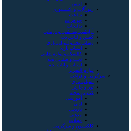
لباس
زیورآلات و اکسسوری
ساعت
جواهرات
بدلیجات
آرایشی، بهداشتی و درمانی
کفش و لباس بچه
وسایل بچه و اسباب بازی
اسباب بازی
کالسکه و لوازم جانبی
تخت و صندلی بچه
اسباب و اثاث بچه
لوازم التحریر
سرگرمی و فراغت
اسباب‌ بازی
تور و چارتر
کتاب و مجله
آموزشی
ادبی
تاریخی
مذهبی
مجلات
کلکسیون و سرگرمی