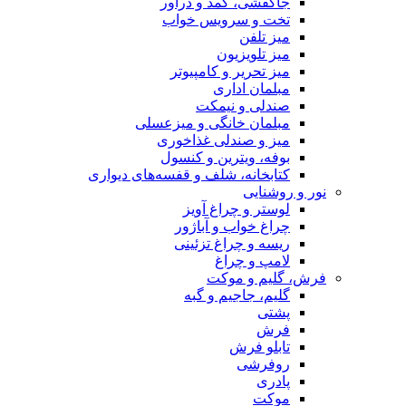
جاکفشی، کمد و دراور
تخت و سرویس خواب
میز تلفن
میز تلویزیون
میز تحریر و کامپیوتر
مبلمان اداری
صندلی و نیمکت
مبلمان خانگی و میزعسلی
میز و صندلی غذاخوری
بوفه، ویترین و کنسول
کتابخانه، شلف و قفسه‌های دیواری
نور و روشنایی
لوستر و چراغ آویز
چراغ خواب و آباژور
ریسه و چراغ تزئینی
لامپ و چراغ
فرش، گلیم و موکت
گلیم، جاجیم و گبه
پشتی
فرش
تابلو فرش
روفرشی
پادری
موکت