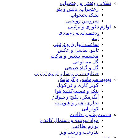
تشک، روتختی و رختخواب
رختخواب، بالش و پتو
تشک تختخواب
سرویس روتختی
لوازم دکوری و تزئینی
پرده، رانر و رومیزی
آینه
ساعت دیواری و تزئینی
تابلو، نقاشی و عکس
مجسمه، تندیس و ماکت
گل مصنوعی
گل و گیاه طبیعی
صنایع دستی و سایر لوازم تزئینی
تهویه، سرمایش و گرمایش
کولر گازی و فن‌کوئل
پنکه و تصفیه‌کنندهٔ هوا
آبگرمکن، پکیج و شوفاژ
بخاری، هیتر و شومینه
کولر آبی
شست‌وشو و نظافت
مواد شوینده و دستمال کاغذی
لوازم نظافت
بندرخت و رخت‌آویز
حمام و سرویس بهداشتی