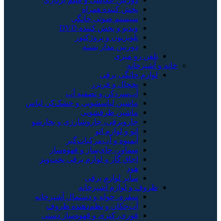
پخش کننده همراه
سیستم صوتی خانگی
ویدیو و پخش کننده DVD
تلویزیون و پروژکتور
دوربین مدار بسته
تلفن رو میزی
خانه و آشپزخانه
لوازم خانگی برقی
یخچال و فریزر
آب‌سردکن و تصفیه آب
ماشین لباسشویی و خشک‌کن لباس
ماشین ظرفشویی
جاروبرقی، جاروشارژی و بخارشو
اتو و لوازم اتو
آبمیوه و آب‌مرکبات‌گیر
سماور، چای‌ساز و قهوه‌ساز
اجاق گاز و لوازم برقی پخت‌وپز
هود
سایر لوازم برقی
ظروف و لوازم آشپزخانه
سفره، حوله و دستمال آشپزخانه
آب‌چکان و نظم‌دهنده ظروف
قوری، کتری و قهوه‌ساز دستی