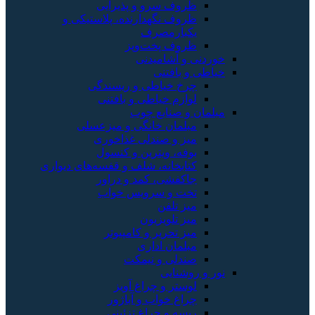
ظروف سرو و پذیرایی
ظروف نگهدارنده، پلاستیکی و
یکبارمصرف
ظروف پخت‌وپز
خوردنی و آشامیدنی
خیاطی و بافتنی
چرخ خیاطی و ریسندگی
لوازم خیاطی و بافتنی
مبلمان و صنایع چوب
مبلمان خانگی و میزعسلی
میز و صندلی غذاخوری
بوفه، ویترین و کنسول
کتابخانه، شلف و قفسه‌های دیواری
جاکفشی، کمد و دراور
تخت و سرویس خواب
میز تلفن
میز تلویزیون
میز تحریر و کامپیوتر
مبلمان اداری
صندلی و نیمکت
نور و روشنایی
لوستر و چراغ آویز
چراغ خواب و آباژور
ریسه و چراغ تزئینی