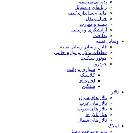
پذیرایی/مراسم
رایانه‌ای و موبایل
مالی/حسابداری/بیمه
حمل و نقل
پیشه و مهارت
آرایشگری و زیبایی
نظافت
وسایل نقلیه
قایق و سایر وسایل نقلیه
قطعات یدکی و لوازم جانبی
موتور سیکلت
خودرو
سواری و وانت
کلاسیک
اجاره ای
سنگین
تالار
تالار های شرق
تالار های غرب
تالار های جنوب
هتل تالار ها
تالار های شمال
املاک
پروژه ساخت و ساز