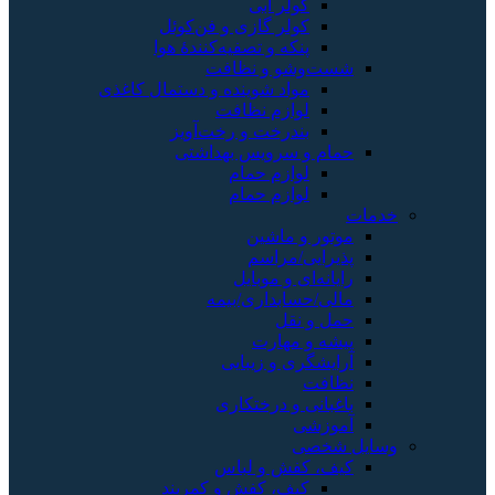
کولر آبی
کولر گازی و فن‌کوئل
پنکه و تصفیه‌کنندهٔ هوا
شست‌وشو و نظافت
مواد شوینده و دستمال کاغذی
لوازم نظافت
بندرخت و رخت‌آویز
حمام و سرویس بهداشتی
لوازم حمام
لوازم حمام
خدمات
موتور و ماشین
پذیرایی/مراسم
رایانه‌ای و موبایل
مالی/حسابداری/بیمه
حمل و نقل
پیشه و مهارت
آرایشگری و زیبایی
نظافت
باغبانی و درختکاری
آموزشی
وسایل شخصی
کیف، کفش و لباس
کیف، کفش و کمربند