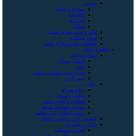
خودرو
سواری و وانت
کلاسیک
اجاره ای
سنگین
قایق و سایر وسایل نقلیه
موتور سیکلت
قطعات یدکی و لوازم جانبی
کالای دیجیتال
موبایل و تبلت
گوشی موبایل
تبلت
لوازم جانبی موبایل و تبلت
سیم کارت
رایانه
رایانه همراه
رایانه رو میزی
قطعات و لوازم جانبی
مودم و تجهیزات شبکه
پرینتر، اسکنر، کپی، فکس
کنسول، بازی‌ ویدئویی و آنلاین
صوتی و تصویری
فیلم و موسیقی
دوربین عکاسی و فیلم برداری