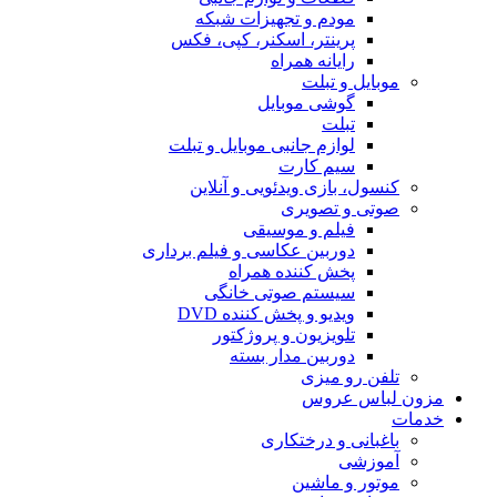
مودم و تجهیزات شبکه
پرینتر، اسکنر، کپی، فکس
رایانه همراه
موبایل و تبلت
گوشی موبایل
تبلت
لوازم جانبی موبایل و تبلت
سیم کارت
کنسول، بازی‌ ویدئویی و آنلاین
صوتی و تصویری
فیلم و موسیقی
دوربین عکاسی و فیلم برداری
پخش کننده همراه
سیستم صوتی خانگی
ویدیو و پخش کننده DVD
تلویزیون و پروژکتور
دوربین مدار بسته
تلفن رو میزی
مزون لباس عروس
خدمات
باغبانی و درختکاری
آموزشی
موتور و ماشین