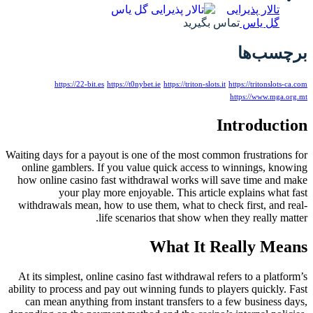
تالار پذیرایی
گل یاس
تماس بگیرید
برچسب‌ها
https://22-bit.es
https://t0nybet.ie
https://triton-slots.it
https://tritonslots-ca.com
https://www.mga.org.mt
Introduction
Waiting days for a payout is one of the most common frustrations for
online gamblers. If you value quick access to winnings, knowing
how online casino fast withdrawal works will save time and make
your play more enjoyable. This article explains what fast
withdrawals mean, how to use them, what to check first, and real-
life scenarios that show when they really matter.
What It Really Means
At its simplest, online casino fast withdrawal refers to a platform’s
ability to process and pay out winning funds to players quickly. Fast
can mean anything from instant transfers to a few business days,