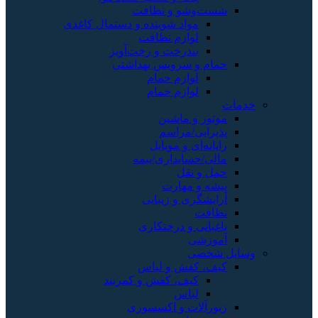
شست‌وشو و نظافت
مواد شوینده و دستمال کاغذی
لوازم نظافت
بندرخت و رخت‌آویز
حمام و سرویس بهداشتی
لوازم حمام
لوازم حمام
خدمات
موتور و ماشین
پذیرایی/مراسم
رایانه‌ای و موبایل
مالی/حسابداری/بیمه
حمل و نقل
پیشه و مهارت
آرایشگری و زیبایی
نظافت
باغبانی و درختکاری
آموزشی
وسایل شخصی
کیف، کفش و لباس
کیف، کفش و کمربند
لباس
زیورآلات و اکسسوری