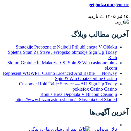
getgodz.com generic
۱۵ تیر ۱۴۰۵
21 بازدید
آخرین مطالب وبلاگ
Strategije Prepoznajte Najbolj Priljubljenega V Oblaku
Spletna Stran Za Stave . evropsko območje Sign Up Today
Rich
Sloturi Gratuite În Malaezia • SI Spin & Win casinonomini-
sl.com
Represent WOWPH Casino Licenced And Baffle — Norway
Spin & Win Goatz Online Casino
Customer Hold Table Service — AU Sign Up Today
pokiefox Casino Casino
Bonus Brez Depozita V Bitcoin Casinoju
https://www.bizzocasino-sl.com/ . Slovenia Get Started
آخرین آگهی‌ها
تالار پذیرایی