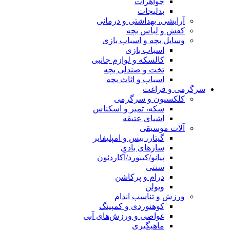
جواهرات
بدلیجات
آرایشی، بهداشتی و درمانی
کفش و لباس بچه
وسایل بچه و اسباب بازی
اسباب بازی
کالسکه و لوازم جانبی
تخت و صندلی بچه
اسباب و اثاث بچه
سرگرمی و فراغت
کلکسیون و سرگرمی
سکه، تمبر و اسکناس
اشیای عتیقه
آلات موسیقی
گیتار، بیس و امپلیفایر
سازهای بادی
پیانو/کیبورد/آکاردئون
سنتی
درام و پرکاشن
ویولن
ورزش و تناسب اندام
کوهنوردی و کمپینگ
غواصی و ورزش‌های آبی
ماهیگیری