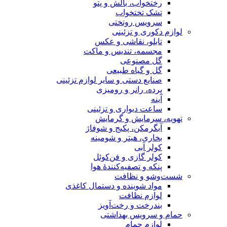
رختخواب، بالش و پتو
تشک تختخواب
سرویس روتختی
لوازم دکوری و تزئینی
تابلو، نقاشی و عکس
مجسمه، تندیس و ماکت
گل مصنوعی
گل و گیاه طبیعی
صنایع دستی و سایر لوازم تزئینی
پرده، رانر و رومیزی
آینه
ساعت دیواری و تزئینی
تهویه، سرمایش و گرمایش
آبگرمکن، پکیج و شوفاژ
بخاری، هیتر و شومینه
کولر آبی
کولر گازی و فن‌کوئل
پنکه و تصفیه‌کنندهٔ هوا
شست‌وشو و نظافت
مواد شوینده و دستمال کاغذی
لوازم نظافت
بندرخت و رخت‌آویز
حمام و سرویس بهداشتی
لوازم حمام