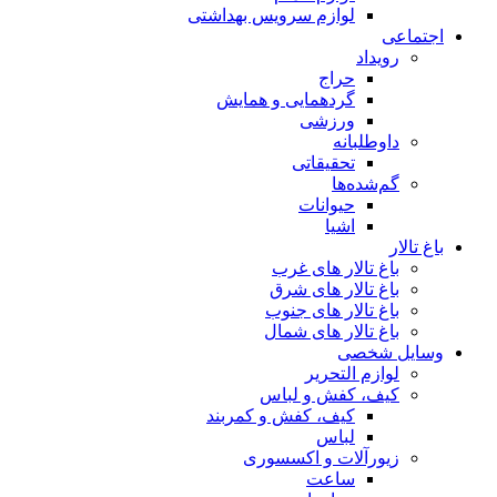
لوازم سرویس بهداشتی
اجتماعی
رویداد
حراج
گردهمایی و همایش
ورزشی
داوطلبانه
تحقیقاتی
گم‌شده‌ها
حیوانات
اشیا
باغ تالار
باغ تالار های غرب
باغ تالار های شرق
باغ تالار های جنوب
باغ تالار های شمال
وسایل شخصی
لوازم التحریر
کیف، کفش و لباس
کیف، کفش و کمربند
لباس
زیورآلات و اکسسوری
ساعت