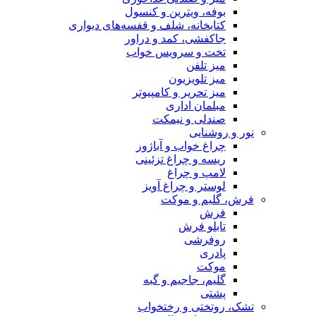
بوفه، ویترین و کنسول
کتابخانه، شلف و قفسه‌های دیواری
جاکفشی، کمد و دراور
تخت و سرویس خواب
میز تلفن
میز تلویزیون
میز تحریر و کامپیوتر
مبلمان اداری
صندلی و نیمکت
نور و روشنایی
چراغ خواب و آباژور
ریسه و چراغ تزئینی
لامپ و چراغ
لوستر و چراغ آویز
فرش، گلیم و موکت
فرش
تابلو فرش
روفرشی
پادری
موکت
گلیم، جاجیم و گبه
پشتی
تشک، روتختی و رختخواب