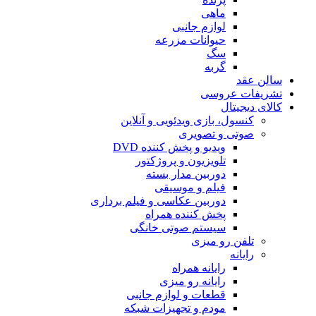
ماهی
لوازم جانبی
حیوانات مزرعه
سگ
گربه
سالن عقد
تشریفات عروسی
کالای دیجیتال
کنسول، بازی‌ ویدئویی و آنلاین
صوتی و تصویری
ویدیو و پخش کننده DVD
تلویزیون و پروژکتور
دوربین مدار بسته
فیلم و موسیقی
دوربین عکاسی و فیلم برداری
پخش کننده همراه
سیستم صوتی خانگی
تلفن رو میزی
رایانه
رایانه همراه
رایانه رو میزی
قطعات و لوازم جانبی
مودم و تجهیزات شبکه