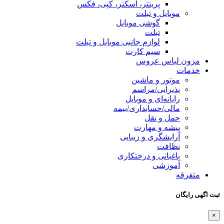
پرینتر، اسکنر، کپی، فکس
موبایل و تبلت
گوشی موبایل
تبلت
لوازم جانبی موبایل و تبلت
سیم کارت
مزون لباس عروس
خدمات
موتور و ماشین
پذیرایی/مراسم
رایانه‌ای و موبایل
مالی/حسابداری/بیمه
حمل و نقل
پیشه و مهارت
آرایشگری و زیبایی
نظافت
باغبانی و درختکاری
آموزشی
متفرقه
ثبت اگهی رایگان
×