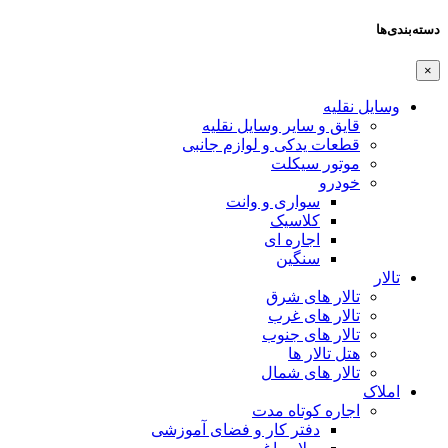
دسته‌بندی‌ها
×
وسایل نقلیه
قایق و سایر وسایل نقلیه
قطعات یدکی و لوازم جانبی
موتور سیکلت
خودرو
سواری و وانت
کلاسیک
اجاره ای
سنگین
تالار
تالار های شرق
تالار های غرب
تالار های جنوب
هتل تالار ها
تالار های شمال
املاک
اجاره کوتاه مدت
دفتر کار و فضای آموزشی