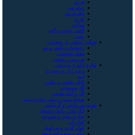
فرش
روفرشی
تابلو فرش
پادری
موکت
گلیم، جاجیم و گبه
پشتی
تشک، روتختی و رختخواب
رختخواب، بالش و پتو
تشک تختخواب
سرویس روتختی
لوازم دکوری و تزئینی
پرده، رانر و رومیزی
آینه
تابلو، نقاشی و عکس
گل مصنوعی
گل و گیاه طبیعی
صنایع دستی و سایر لوازم تزئینی
تهویه، سرمایش و گرمایش
آبگرمکن، پکیج و شوفاژ
بخاری، هیتر و شومینه
کولر آبی
کولر گازی و فن‌کوئل
پنکه و تصفیه‌کنندهٔ هوا