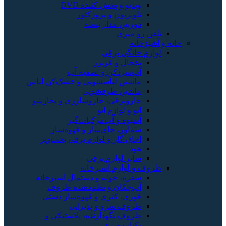
ویدیو و پخش کننده DVD
تلویزیون و پروژکتور
دوربین مدار بسته
تلفن رو میزی
خانه و آشپزخانه
لوازم خانگی برقی
یخچال و فریزر
آب‌سردکن و تصفیه آب
ماشین لباسشویی و خشک‌کن لباس
ماشین ظرفشویی
جاروبرقی، جاروشارژی و بخارشو
اتو و لوازم اتو
آبمیوه و آب‌مرکبات‌گیر
سماور، چای‌ساز و قهوه‌ساز
اجاق گاز و لوازم برقی پخت‌وپز
هود
سایر لوازم برقی
ظروف و لوازم آشپزخانه
سفره، حوله و دستمال آشپزخانه
آب‌چکان و نظم‌دهنده ظروف
قوری، کتری و قهوه‌ساز دستی
ظروف سرو و پذیرایی
ظروف نگهدارنده، پلاستیکی و
یکبارمصرف