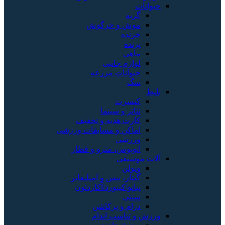
حیوانات
گربه
موش و خرگوش
خزنده
پرنده
ماهی
لوازم جانبی
حیوانات مزرعه
سگ
بلیط
کنسرت
تئاتر و سینما
کارت هدیه و تخفیف
اماکن و مسابقات ورزشی
ورزشی
اتوبوس، مترو و قطار
آلات موسیقی
ویولن
گیتار، بیس و امپلیفایر
پیانو/کیبورد/آکاردئون
سنتی
درام و پرکاشن
ورزش و تناسب اندام