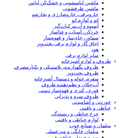
ماشین لباسشویی و خشک‌کن لباس
ماشین ظرفشویی
جاروبرقی، جاروشارژی و بخارشو
اتو و لوازم اتو
آبمیوه و آب‌مرکبات‌گیر
خردکن، آسیاب و غذاساز
سماور، چای‌ساز و قهوه‌ساز
اجاق گاز و لوازم برقی پخت‌وپز
هود
سایر لوازم برقی
ظروف و لوازم آشپزخانه
ظروف نگهدارنده، پلاستیکی و یکبارمصرف
ظروف پخت‌وپز
سفره، حوله و دستمال آشپزخانه
آب‌چکان و نظم‌دهنده ظروف
قوری، کتری و قهوه‌ساز دستی
ظروف سرو و پذیرایی
خوردنی و آشامیدنی
خیاطی و بافتنی
چرخ خیاطی و ریسندگی
لوازم خیاطی و بافتنی
مبلمان و صنایع چوب
مبلمان خانگی و میزعسلی
میز و صندلی غذاخوری