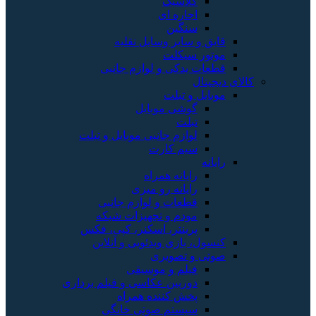
کلاسیک
اجاره ای
سنگین
قایق و سایر وسایل نقلیه
موتور سیکلت
قطعات یدکی و لوازم جانبی
کالای دیجیتال
موبایل و تبلت
گوشی موبایل
تبلت
لوازم جانبی موبایل و تبلت
سیم کارت
رایانه
رایانه همراه
رایانه رو میزی
قطعات و لوازم جانبی
مودم و تجهیزات شبکه
پرینتر، اسکنر، کپی، فکس
کنسول، بازی‌ ویدئویی و آنلاین
صوتی و تصویری
فیلم و موسیقی
دوربین عکاسی و فیلم برداری
پخش کننده همراه
سیستم صوتی خانگی