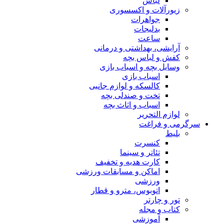
لباس
زیورآلات و اکسسوری
جواهرات
بدلیجات
ساعت
آرایشی، بهداشتی و درمانی
کفش و لباس بچه
وسایل بچه و اسباب بازی
اسباب بازی
کالسکه و لوازم جانبی
تخت و صندلی بچه
اسباب و اثاث بچه
لوازم التحریر
سرگرمی و فراغت
بلیط
کنسرت
تئاتر و سینما
کارت هدیه و تخفیف
اماکن و مسابقات ورزشی
ورزشی
اتوبوس، مترو و قطار
تور و چارتر
کتاب و مجله
آموزشی