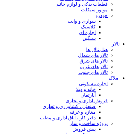
قطعات یدکی و لوازم جانبی
موتور سیکلت
خودرو
سواری و وانت
کلاسیک
اجاره ای
سنگین
تالار
هتل تالار ها
تالار های شمال
تالار های شرق
تالار های غرب
تالار های جنوب
املاک
اجاره مسکونی
خانه و ویلا
آپارتمان
فروش اداری و تجاری
صنعتی ، کشاورزی و تجاری
مغازه و غرفه
دفتر کار ، اتاق اداری و مطب
پروژه ساخت و ساز
پیش فروش