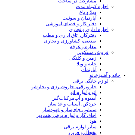
مشارکت در ساخت
اجاره کوتاه مدت
ویلا و باغ
آپارتمان و سوئیت
دفتر کار و فضای آموزشی
اجاره اداری و تجاری
دفترکار، اتاق اداری و مطب
صنعتی، کشاورزی و تجاری
مغازه و غرفه
فروش مسکونی
زمین و کلنگی
خانه و ویلا
آپارتمان
خانه و آشپزخانه
لوازم خانگی برقی
جاروبرقی، جاروشارژی و بخارشو
اتو و لوازم اتو
آبمیوه و آب‌مرکبات‌گیر
خردکن، آسیاب و غذاساز
سماور، چای‌ساز و قهوه‌ساز
اجاق گاز و لوازم برقی پخت‌وپز
هود
سایر لوازم برقی
یخچال و فریزر