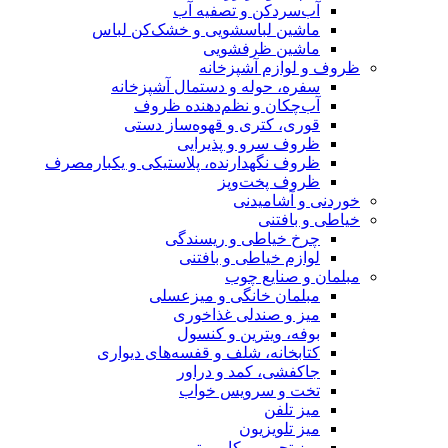
آب‌سردکن و تصفیه آب
ماشین لباسشویی و خشک‌کن لباس
ماشین ظرفشویی
ظروف و لوازم آشپزخانه
سفره، حوله و دستمال آشپزخانه
آب‌چکان و نظم‌دهنده ظروف
قوری، کتری و قهوه‌ساز دستی
ظروف سرو و پذیرایی
ظروف نگهدارنده، پلاستیکی و یکبارمصرف
ظروف پخت‌وپز
خوردنی و آشامیدنی
خیاطی و بافتنی
چرخ خیاطی و ریسندگی
لوازم خیاطی و بافتنی
مبلمان و صنایع چوب
مبلمان خانگی و میزعسلی
میز و صندلی غذاخوری
بوفه، ویترین و کنسول
کتابخانه، شلف و قفسه‌های دیواری
جاکفشی، کمد و دراور
تخت و سرویس خواب
میز تلفن
میز تلویزیون
میز تحریر و کامپیوتر