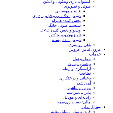
کنسول، بازی‌ ویدئویی و آنلاین
صوتی و تصویری
فیلم و موسیقی
دوربین عکاسی و فیلم برداری
پخش کننده همراه
سیستم صوتی خانگی
ویدیو و پخش کننده DVD
تلویزیون و پروژکتور
دوربین مدار بسته
تلفن رو میزی
مزون لباس عروس
خدمات
حمل و نقل
پیشه و مهارت
آرایشگری و زیبایی
نظافت
باغبانی و درختکاری
آموزشی
موتور و ماشین
پذیرایی/مراسم
رایانه‌ای و موبایل
مالی/حسابداری/بیمه
وسایل نقلیه
قایق و سایر وسایل نقلیه