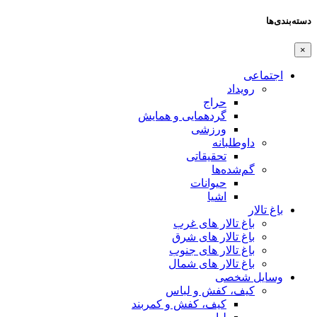
دسته‌بندی‌ها
×
اجتماعی
رویداد
حراج
گردهمایی و همایش
ورزشی
داوطلبانه
تحقیقاتی
گم‌شده‌ها
حیوانات
اشیا
باغ تالار
باغ تالار های غرب
باغ تالار های شرق
باغ تالار های جنوب
باغ تالار های شمال
وسایل شخصی
کیف، کفش و لباس
کیف، کفش و کمربند