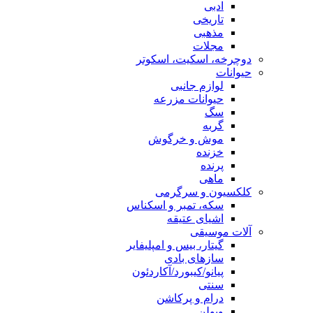
ادبی
تاریخی
مذهبی
مجلات
دوچرخه، اسکیت، اسکوتر
حیوانات
لوازم جانبی
حیوانات مزرعه
سگ
گربه
موش و خرگوش
خزنده
پرنده
ماهی
کلکسیون و سرگرمی
سکه، تمبر و اسکناس
اشیای عتیقه
آلات موسیقی
گیتار، بیس و امپلیفایر
سازهای بادی
پیانو/کیبورد/آکاردئون
سنتی
درام و پرکاشن
ویولن