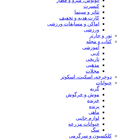
اتوبوس، مترو و قطار
کنسرت
تئاتر و سینما
کارت هدیه و تخفیف
اماکن و مسابقات ورزشی
ورزشی
تور و چارتر
کتاب و مجله
آموزشی
ادبی
تاریخی
مذهبی
مجلات
دوچرخه، اسکیت، اسکوتر
حیوانات
گربه
موش و خرگوش
خزنده
پرنده
ماهی
لوازم جانبی
حیوانات مزرعه
سگ
کلکسیون و سرگرمی