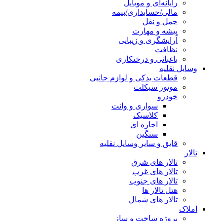
رایانه‌ای و موبایل
مالی/حسابداری/بیمه
حمل و نقل
پیشه و مهارت
آرایشگری و زیبایی
نظافت
باغبانی و درختکاری
وسایل نقلیه
قطعات یدکی و لوازم جانبی
موتور سیکلت
خودرو
سواری و وانت
کلاسیک
اجاره ای
سنگین
قایق و سایر وسایل نقلیه
تالار
تالار های شرق
تالار های غرب
تالار های جنوب
هتل تالار ها
تالار های شمال
املاک
پروژه ساخت و ساز