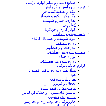
صنایع دستی و سایر لوازم تزئینی
تهویه، سرمایش و گرمایش
پنکه و تصفیه‌کنندهٔ هوا
آبگرمکن، پکیج و شوفاژ
بخاری، هیتر و شومینه
کولر آبی
کولر گازی و فن‌کوئل
شست‌وشو و نظافت
مواد شوینده و دستمال کاغذی
لوازم نظافت
بندرخت و رخت‌آویز
حمام و سرویس بهداشتی
لوازم حمام
لوازم سرویس بهداشتی
لوازم خانگی برقی
اجاق گاز و لوازم برقی پخت‌وپز
هود
سایر لوازم برقی
یخچال و فریزر
آب‌سردکن و تصفیه آب
ماشین لباسشویی و خشک‌کن لباس
ماشین ظرفشویی
جاروبرقی، جاروشارژی و بخارشو
اتو و لوازم اتو