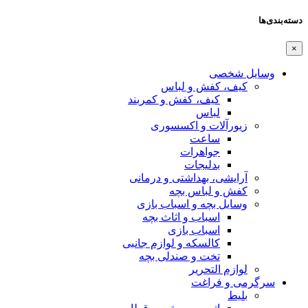
دسته‌بندی‌ها
×
وسایل شخصی
کیف، کفش و لباس
کیف، کفش و کمربند
لباس
زیورآلات و اکسسوری
ساعت
جواهرات
بدلیجات
آرایشی، بهداشتی و درمانی
کفش و لباس بچه
وسایل بچه و اسباب بازی
اسباب و اثاث بچه
اسباب بازی
کالسکه و لوازم جانبی
تخت و صندلی بچه
لوازم التحریر
سرگرمی و فراغت
بلیط