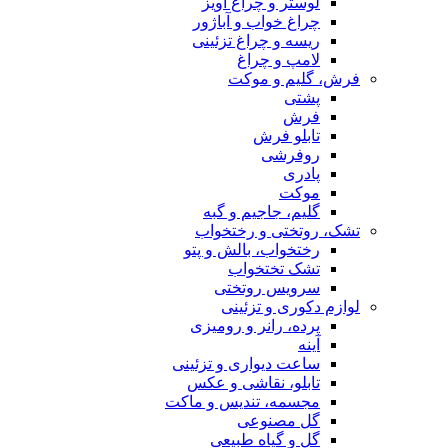
لوستر و چراغ آویز
چراغ خواب و آباژور
ریسه و چراغ تزئینی
لامپ و چراغ
فرش، گلیم و موکت
پشتی
فرش
تابلو فرش
روفرشی
پادری
موکت
گلیم، جاجیم و گبه
تشک، روتختی و رختخواب
رختخواب، بالش و پتو
تشک تختخواب
سرویس روتختی
لوازم دکوری و تزئینی
پرده، رانر و رومیزی
آینه
ساعت دیواری و تزئینی
تابلو، نقاشی و عکس
مجسمه، تندیس و ماکت
گل مصنوعی
گل و گیاه طبیعی