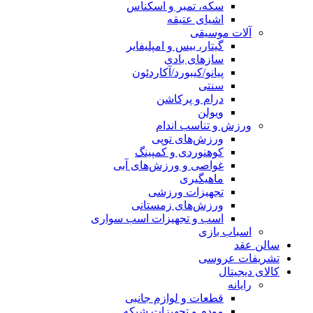
سکه، تمبر و اسکناس
اشیای عتیقه
آلات موسیقی
گیتار، بیس و امپلیفایر
سازهای بادی
پیانو/کیبورد/آکاردئون
سنتی
درام و پرکاشن
ویولن
ورزش و تناسب اندام
ورزش‌های توپی
کوهنوردی و کمپینگ
غواصی و ورزش‌های آبی
ماهیگیری
تجهیزات ورزشی
ورزش‌های زمستانی
اسب و تجهیزات اسب سواری
اسباب‌ بازی
سالن عقد
تشریفات عروسی
کالای دیجیتال
رایانه
قطعات و لوازم جانبی
مودم و تجهیزات شبکه