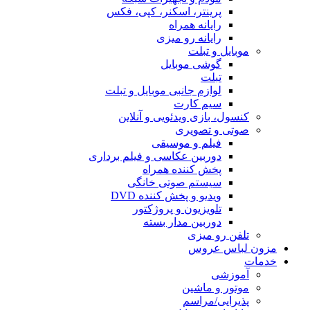
پرینتر، اسکنر، کپی، فکس
رایانه همراه
رایانه رو میزی
موبایل و تبلت
گوشی موبایل
تبلت
لوازم جانبی موبایل و تبلت
سیم کارت
کنسول، بازی‌ ویدئویی و آنلاین
صوتی و تصویری
فیلم و موسیقی
دوربین عکاسی و فیلم برداری
پخش کننده همراه
سیستم صوتی خانگی
ویدیو و پخش کننده DVD
تلویزیون و پروژکتور
دوربین مدار بسته
تلفن رو میزی
مزون لباس عروس
خدمات
آموزشی
موتور و ماشین
پذیرایی/مراسم