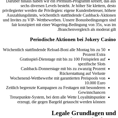
Darüber hinaus haben wir ein Prem
sechs diversen Levels beste
privilegierter werden die Privilegien
Auszahlungslimits, wöchentlich st
und Invites zu VIP- Wettbewerben. 
fair konzipiert mit einer Wage
Bran
Periodische Akt
Wöchentlich stattfindende Reload-Bo
Gratisspiel-Dienstage mit b
Cashback-Donnerstage mit
Rüc
Wochenend-Wettbewerbe mit gara
Zeitlich begrenzte Kampagnen zu F
Treuepunkte-System, bei dem all
erzeugt, die gegen Bargeld 
Lega