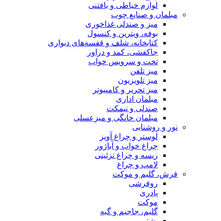
 و بافتنی
چوب
ی غذاخوری
ن و کنسول
لف و قفسه‌های دیواری
د و دراور
یس خواب
ن
 کامپیوتر
ی
یمکت
گی و میزعسلی
غ آویز
 آباژور
 تزئینی
غ
کت
 و گبه