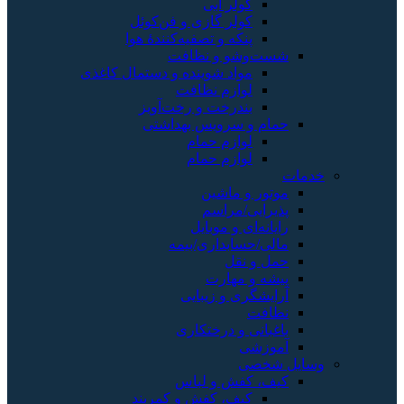
آبی
گازی و فن‌کوئل
 تصفیه‌کنندهٔ هوا
 نظافت
شوینده و دستمال کاغذی
 نظافت
ت و رخت‌آویز
ویس بهداشتی
 حمام
 حمام
شین
اسم
موبایل
اری/بیمه
رت
زیبایی
رختکاری
و لباس
کفش و کمربند