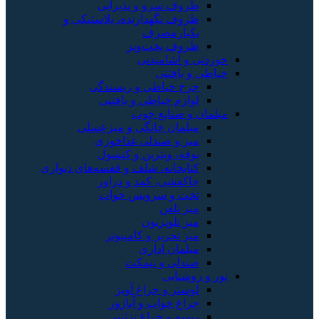
سرو و پذیرایی
نگهدارنده، پلاستیکی و
رمصرف
 پخت‌وپز
شامیدنی
فتنی
خیاطی و ریسندگی
 خیاطی و بافتنی
نایع چوب
ن خانگی و میزعسلی
 صندلی غذاخوری
 ویترین و کنسول
انه، شلف و قفسه‌های دیواری
ی، کمد و دراور
و سرویس خواب
لفن
لویزیون
حریر و کامپیوتر
ن اداری
ی و نیمکت
یی
 و چراغ آویز
خواب و آباژور
و چراغ تزئینی