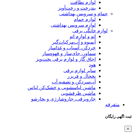
ت
خت‌آویز
هداشتی
س بهداشتی
تو
‌مرکبات‌گیر
اب و غذاساز
ساز و قهوه‌ساز
لوازم برقی پخت‌وپز
 برقی
یزر
 تصفیه آب
سشویی و خشک‌کن لباس
فشویی
جاروشارژی و بخارشو