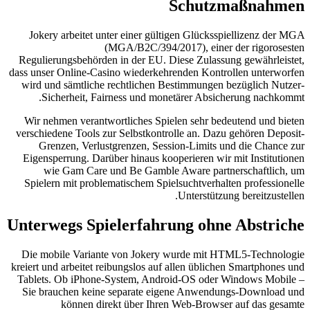
Jokery arbeitet unter einer gült
(MGA/B2C/394/2
Regulierungsbehörden in der EU. D
dass unser Online-Casino wiederkeh
wird und sämtliche rechtlichen B
Sicherheit, Fairness und mon
Wir nehmen verantwortliches Spie
verschiedene Tools zur Selbstkontr
Grenzen, Verlustgrenzen, Sess
Eigensperrung. Darüber hinaus koo
wie Gam Care und Be Gamble
Spielern mit problematischem Spie
Unterwegs Spielerfahr
Die mobile Variante von Jokery
kreiert und arbeitet reibungslos auf
Tablets. Ob iPhone-System, Andr
Sie brauchen keine separate ei
können direkt über Ihre