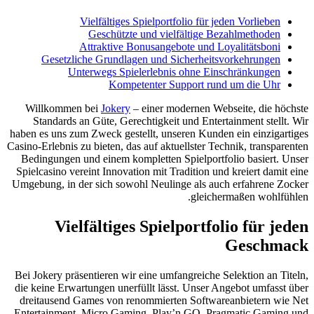
Vielfältiges Spielport
Geschützte und vie
Attraktive Bonusange
Gesetzliche Grundlagen und 
Unterwegs Spielerlebn
Kompetenter S
Willkommen bei
Jokery
– einer m
Standards an Güte, Gerechtigkei
haben es uns zum Zweck gestellt, un
Casino-Erlebnis zu bieten, das auf akt
Bedingungen und einem kompletten
Spielcasino vereint Innovation mit T
Umgebung, in der sich sowohl Neuli
Vielfältiges Spie
Bei Jokery präsentieren wir eine um
die keine Erwartungen unerfüllt läs
dreitausend Games von renommiert
Entertainment, Micro Gaming, Pla