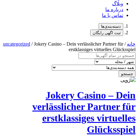
uncategorized
/ Jokery Casino – Dein 
erst
Jokery
verlässlic
erstklas