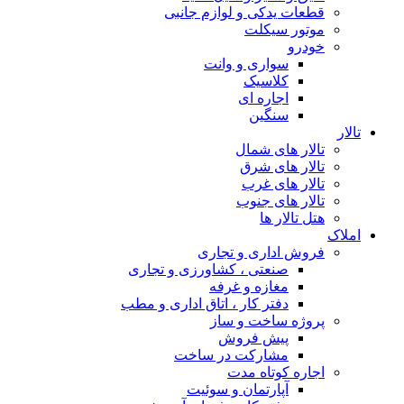
زم جانبی
نت
اری
اورزی و تجاری
فه
اتاق اداری و مطب
ز
ر ساخت
سوئیت