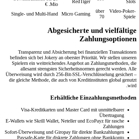
Re
Mio. €
Single- und Multi-Hand
Micro 
Abgesiche
Transparenz und Absicherung 
befinden sich bei Jokery an oberste
Spielern ein weitreichendes Ang
allesamt strengsten Sicherhe
Überweisung wird durch 256-Bit-SS
die gleiche Methode, die auch von 
Erhältlic
Visa-Kreditkarten und Maste
E-Wallets wie Skrill Wallet, Netelle
Sofort-Überweisung und Giropay fü
Paysafe-Karte für diskrete Z