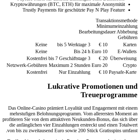
Kryptowährungen (BTC, ETH) fü
Trustly Payments für gesch
Keine
Keine
B
Kostenfrei
Netzwerk-Gebühren
Maximum 2 S
Kostenfrei
Nur Einz
Lukrativ
Das Online-Casino prämiert Loyal
mehrstufigen Belohnungsprogram
profitieren Sie von dem attraktiven 
die anfänglichen vier Einzahlungen
von bis zu zweitausend Euro sowie 