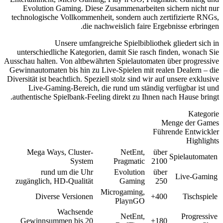
Evolution Gaming. Diese Zusam
technologische Vollkommenheit, so
die nachweisl
Unsere umfangreiche S
unterschiedliche Kategorien, dami
Ausschau halten. Von altbewährten Sp
Gewinnautomaten bis hin zu Live-Sp
Diversität ist beachtlich. Speziell sto
Live-Gaming-Bereich, die run
authentische Spielbank-Feeling dir
Mega Ways, Cluster-
System
Pr
rund um die Uhr
Ev
zugänglich, HD-Qualität
Microg
Diverse Versionen
P
Wachsende
Gewinnsummen bis 20