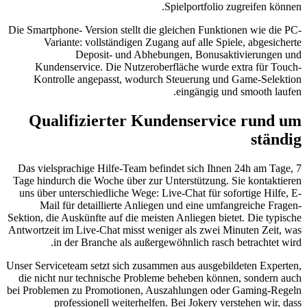
S
Die Smartphone- Version stellt die g
Variante: vollständigen Zugan
Deposit- und Abhebu
Kundenservice. Die Nutzerober
Kontrolle angepasst, wodurch 
Qualifizierter Kun
Das vielsprachige Hilfe-Team befi
Tage hindurch die Woche über zur U
uns über unterschiedliche Wege: Li
Mail für detaillierte Anliege
Sektion, die Auskünfte auf die meiste
Antwortzeit im Live-Chat misst weni
in der Branche als außerge
Unser Serviceteam setzt sich zusamme
die nicht nur technische Probleme
bei Problemen zu Promotionen, Aus
professionell weiterhelfen.