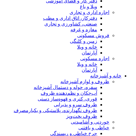
 فضای آموزشی
ری
اق اداری و مطب
ورزی و تجاری
فه
گی
پزخانه
 و دستمال آشپزخانه
نظم‌دهنده ظروف
 و قهوه‌ساز دستی
 پذیرایی
رنده، پلاستیکی و یکبارمصرف
وپز
نی
 و ریسندگی