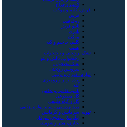
و چراغ
 و موکت
شی
 فرش
 جاجیم و گبه
ی و رختخواب
اب، بالش و پتو
تختخواب
س روتختی
 و تزئینی
 رانر و رومیزی
، نقاشی و عکس
صنوعی
گیاه طبیعی
 دستی و سایر لوازم تزئینی
ایش و گرمایش
کن، پکیج و شوفاژ
، هیتر و شومینه