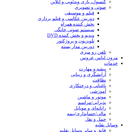
یی و آنلاین
یقی
سی و فیلم برداری
همراه
ی خانگی
ننده DVD
پروژکتور
 بسته
ی
ی
مه
 نقلیه