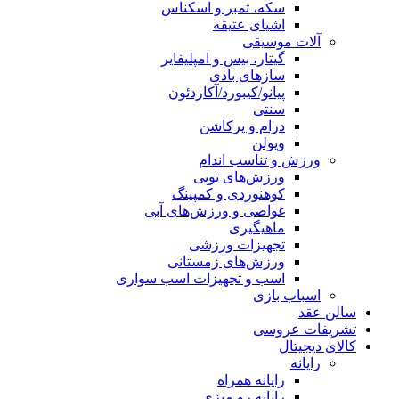
سکه، تمبر و اسکناس
اشیای عتیقه
آلات موسیقی
گیتار، بیس و امپلیفایر
سازهای بادی
پیانو/کیبورد/آکاردئون
سنتی
درام و پرکاشن
ویولن
ورزش و تناسب اندام
ورزش‌های توپی
کوهنوردی و کمپینگ
غواصی و ورزش‌های آبی
ماهیگیری
تجهیزات ورزشی
ورزش‌های زمستانی
اسب و تجهیزات اسب سواری
اسباب‌ بازی
سالن عقد
تشریفات عروسی
کالای دیجیتال
رایانه
رایانه همراه
رایانه رو میزی