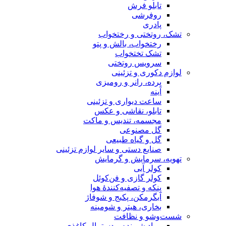
تابلو فرش
روفرشی
پادری
تشک، روتختی و رختخواب
رختخواب، بالش و پتو
تشک تختخواب
سرویس روتختی
لوازم دکوری و تزئینی
پرده، رانر و رومیزی
آینه
ساعت دیواری و تزئینی
تابلو، نقاشی و عکس
مجسمه، تندیس و ماکت
گل مصنوعی
گل و گیاه طبیعی
صنایع دستی و سایر لوازم تزئینی
تهویه، سرمایش و گرمایش
کولر آبی
کولر گازی و فن‌کوئل
پنکه و تصفیه‌کنندهٔ هوا
آبگرمکن، پکیج و شوفاژ
بخاری، هیتر و شومینه
شست‌وشو و نظافت
مواد شوینده و دستمال کاغذی