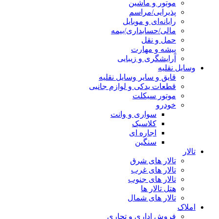
موتور و ماشین
پذیرایی/مراسم
رایانه‌ای و موبایل
مالی/حسابداری/بیمه
حمل و نقل
پیشه و مهارت
آرایشگری و زیبایی
وسایل نقلیه
قایق و سایر وسایل نقلیه
قطعات یدکی و لوازم جانبی
موتور سیکلت
خودرو
سواری و وانت
کلاسیک
اجاره ای
سنگین
تالار
تالار های شرق
تالار های غرب
تالار های جنوب
هتل تالار ها
تالار های شمال
املاک
فروش اداری و تجاری