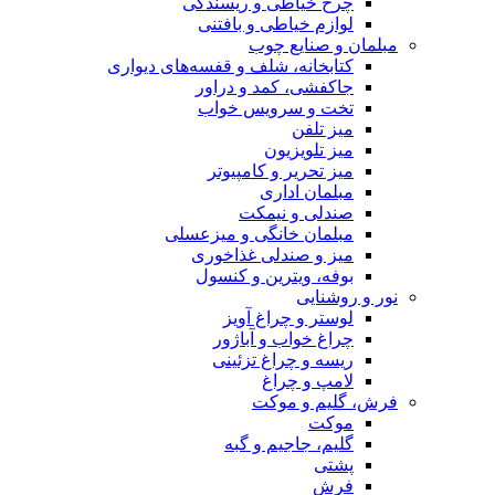
چرخ خیاطی و ریسندگی
لوازم خیاطی و بافتنی
مبلمان و صنایع چوب
کتابخانه، شلف و قفسه‌های دیواری
جاکفشی، کمد و دراور
تخت و سرویس خواب
میز تلفن
میز تلویزیون
میز تحریر و کامپیوتر
مبلمان اداری
صندلی و نیمکت
مبلمان خانگی و میزعسلی
میز و صندلی غذاخوری
بوفه، ویترین و کنسول
نور و روشنایی
لوستر و چراغ آویز
چراغ خواب و آباژور
ریسه و چراغ تزئینی
لامپ و چراغ
فرش، گلیم و موکت
موکت
گلیم، جاجیم و گبه
پشتی
فرش