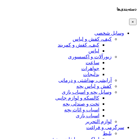
دسته‌بندی‌ها
×
وسایل شخصی
کیف، کفش و لباس
کیف، کفش و کمربند
لباس
زیورآلات و اکسسوری
ساعت
جواهرات
بدلیجات
آرایشی، بهداشتی و درمانی
کفش و لباس بچه
وسایل بچه و اسباب بازی
کالسکه و لوازم جانبی
تخت و صندلی بچه
اسباب و اثاث بچه
اسباب بازی
لوازم التحریر
سرگرمی و فراغت
بلیط