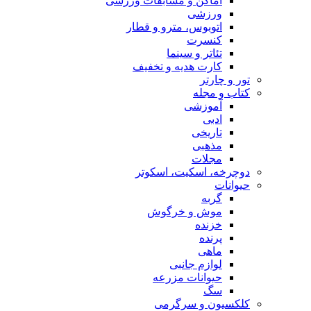
اماکن و مسابقات ورزشی
ورزشی
اتوبوس، مترو و قطار
کنسرت
تئاتر و سینما
کارت هدیه و تخفیف
تور و چارتر
کتاب و مجله
آموزشی
ادبی
تاریخی
مذهبی
مجلات
دوچرخه، اسکیت، اسکوتر
حیوانات
گربه
موش و خرگوش
خزنده
پرنده
ماهی
لوازم جانبی
حیوانات مزرعه
سگ
کلکسیون و سرگرمی