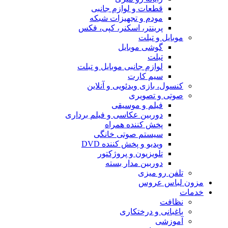
قطعات و لوازم جانبی
مودم و تجهیزات شبکه
پرینتر، اسکنر، کپی، فکس
موبایل و تبلت
گوشی موبایل
تبلت
لوازم جانبی موبایل و تبلت
سیم کارت
کنسول، بازی‌ ویدئویی و آنلاین
صوتی و تصویری
فیلم و موسیقی
دوربین عکاسی و فیلم برداری
پخش کننده همراه
سیستم صوتی خانگی
ویدیو و پخش کننده DVD
تلویزیون و پروژکتور
دوربین مدار بسته
تلفن رو میزی
مزون لباس عروس
خدمات
نظافت
باغبانی و درختکاری
آموزشی