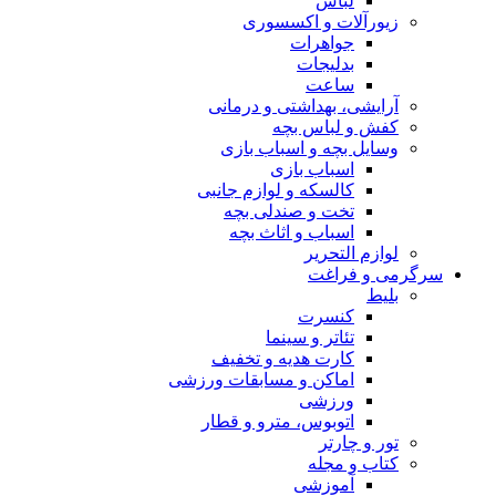
لباس
زیورآلات و اکسسوری
جواهرات
بدلیجات
ساعت
آرایشی، بهداشتی و درمانی
کفش و لباس بچه
وسایل بچه و اسباب بازی
اسباب بازی
کالسکه و لوازم جانبی
تخت و صندلی بچه
اسباب و اثاث بچه
لوازم التحریر
سرگرمی و فراغت
بلیط
کنسرت
تئاتر و سینما
کارت هدیه و تخفیف
اماکن و مسابقات ورزشی
ورزشی
اتوبوس، مترو و قطار
تور و چارتر
کتاب و مجله
آموزشی