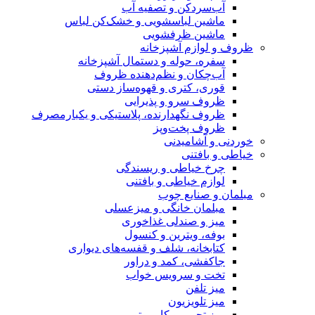
آب‌سردکن و تصفیه آب
ماشین لباسشویی و خشک‌کن لباس
ماشین ظرفشویی
ظروف و لوازم آشپزخانه
سفره، حوله و دستمال آشپزخانه
آب‌چکان و نظم‌دهنده ظروف
قوری، کتری و قهوه‌ساز دستی
ظروف سرو و پذیرایی
ظروف نگهدارنده، پلاستیکی و یکبارمصرف
ظروف پخت‌وپز
خوردنی و آشامیدنی
خیاطی و بافتنی
چرخ خیاطی و ریسندگی
لوازم خیاطی و بافتنی
مبلمان و صنایع چوب
مبلمان خانگی و میزعسلی
میز و صندلی غذاخوری
بوفه، ویترین و کنسول
کتابخانه، شلف و قفسه‌های دیواری
جاکفشی، کمد و دراور
تخت و سرویس خواب
میز تلفن
میز تلویزیون
میز تحریر و کامپیوتر