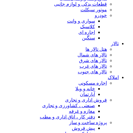
قطعات یدکی و لوازم جانبی
موتور سیکلت
خودرو
سواری و وانت
کلاسیک
اجاره ای
سنگین
تالار
هتل تالار ها
تالار های شمال
تالار های شرق
تالار های غرب
تالار های جنوب
املاک
اجاره مسکونی
خانه و ویلا
آپارتمان
فروش اداری و تجاری
صنعتی ، کشاورزی و تجاری
مغازه و غرفه
دفتر کار ، اتاق اداری و مطب
پروژه ساخت و ساز
پیش فروش