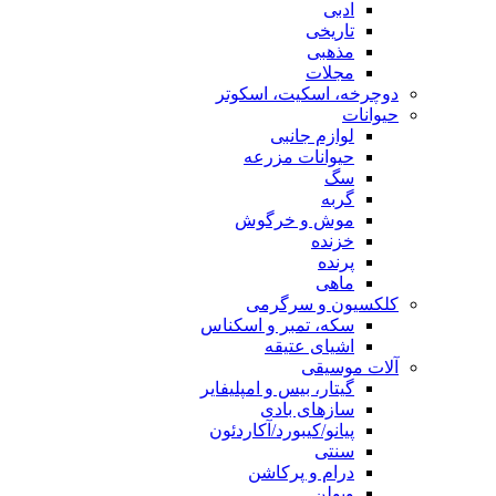
ادبی
تاریخی
مذهبی
مجلات
دوچرخه، اسکیت، اسکوتر
حیوانات
لوازم جانبی
حیوانات مزرعه
سگ
گربه
موش و خرگوش
خزنده
پرنده
ماهی
کلکسیون و سرگرمی
سکه، تمبر و اسکناس
اشیای عتیقه
آلات موسیقی
گیتار، بیس و امپلیفایر
سازهای بادی
پیانو/کیبورد/آکاردئون
سنتی
درام و پرکاشن
ویولن