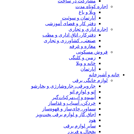
مشارکت در ساخت
اجاره کوتاه مدت
ویلا و باغ
آپارتمان و سوئیت
دفتر کار و فضای آموزشی
اجاره اداری و تجاری
دفترکار، اتاق اداری و مطب
صنعتی، کشاورزی و تجاری
مغازه و غرفه
فروش مسکونی
زمین و کلنگی
خانه و ویلا
آپارتمان
خانه و آشپزخانه
لوازم خانگی برقی
جاروبرقی، جاروشارژی و بخارشو
اتو و لوازم اتو
آبمیوه و آب‌مرکبات‌گیر
خردکن، آسیاب و غذاساز
سماور، چای‌ساز و قهوه‌ساز
اجاق گاز و لوازم برقی پخت‌وپز
هود
سایر لوازم برقی
یخچال و فریزر