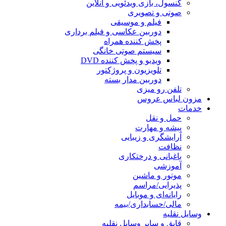
کنسول، بازی‌ ویدئویی و آنلاین
صوتی و تصویری
فیلم و موسیقی
دوربین عکاسی و فیلم برداری
پخش کننده همراه
سیستم صوتی خانگی
ویدیو و پخش کننده DVD
تلویزیون و پروژکتور
دوربین مدار بسته
تلفن رو میزی
مزون لباس عروس
خدمات
حمل و نقل
پیشه و مهارت
آرایشگری و زیبایی
نظافت
باغبانی و درختکاری
آموزشی
موتور و ماشین
پذیرایی/مراسم
رایانه‌ای و موبایل
مالی/حسابداری/بیمه
وسایل نقلیه
قایق و سایر وسایل نقلیه