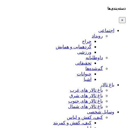
دسته‌بندی‌ها
×
اجتماعی
رویداد
حراج
گردهمایی و همایش
ورزشی
داوطلبانه
تحقیقاتی
گم‌شده‌ها
حیوانات
اشیا
باغ تالار
باغ تالار های غرب
باغ تالار های شرق
باغ تالار های جنوب
باغ تالار های شمال
وسایل شخصی
کیف، کفش و لباس
کیف، کفش و کمربند