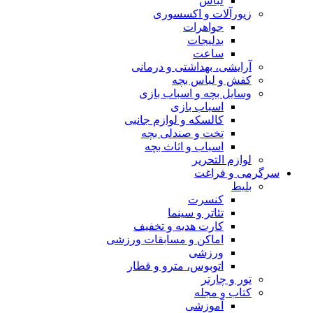
لباس
زیورآلات و اکسسوری
جواهرات
بدلیجات
ساعت
آرایشی، بهداشتی و درمانی
کفش و لباس بچه
وسایل بچه و اسباب بازی
اسباب بازی
کالسکه و لوازم جانبی
تخت و صندلی بچه
اسباب و اثاث بچه
لوازم التحریر
سرگرمی و فراغت
بلیط
کنسرت
تئاتر و سینما
کارت هدیه و تخفیف
اماکن و مسابقات ورزشی
ورزشی
اتوبوس، مترو و قطار
تور و چارتر
کتاب و مجله
آموزشی