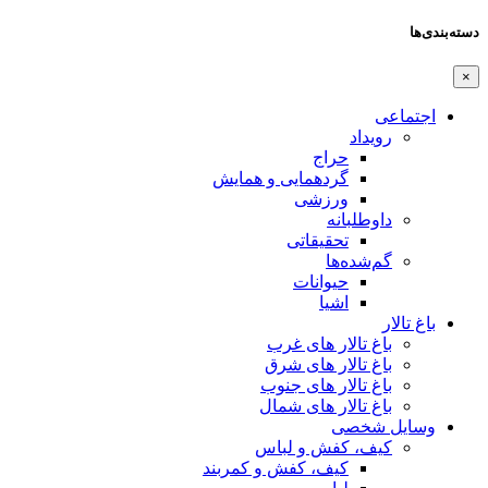
دسته‌بندی‌ها
×
اجتماعی
رویداد
حراج
گردهمایی و همایش
ورزشی
داوطلبانه
تحقیقاتی
گم‌شده‌ها
حیوانات
اشیا
باغ تالار
باغ تالار های غرب
باغ تالار های شرق
باغ تالار های جنوب
باغ تالار های شمال
وسایل شخصی
کیف، کفش و لباس
کیف، کفش و کمربند