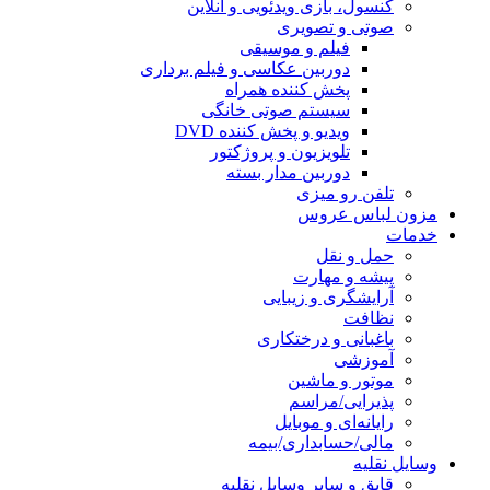
کنسول، بازی‌ ویدئویی و آنلاین
صوتی و تصویری
فیلم و موسیقی
دوربین عکاسی و فیلم برداری
پخش کننده همراه
سیستم صوتی خانگی
ویدیو و پخش کننده DVD
تلویزیون و پروژکتور
دوربین مدار بسته
تلفن رو میزی
مزون لباس عروس
خدمات
حمل و نقل
پیشه و مهارت
آرایشگری و زیبایی
نظافت
باغبانی و درختکاری
آموزشی
موتور و ماشین
پذیرایی/مراسم
رایانه‌ای و موبایل
مالی/حسابداری/بیمه
وسایل نقلیه
قایق و سایر وسایل نقلیه