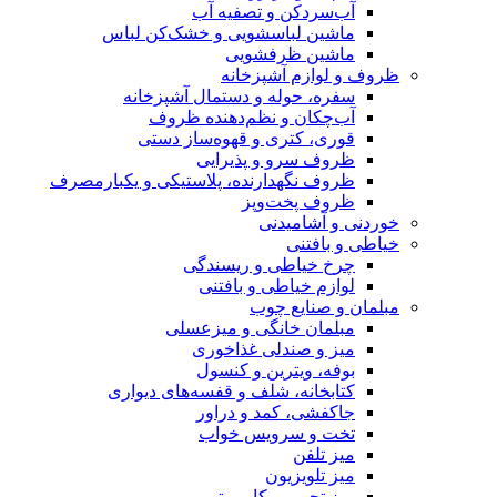
آب‌سردکن و تصفیه آب
ماشین لباسشویی و خشک‌کن لباس
ماشین ظرفشویی
ظروف و لوازم آشپزخانه
سفره، حوله و دستمال آشپزخانه
آب‌چکان و نظم‌دهنده ظروف
قوری، کتری و قهوه‌ساز دستی
ظروف سرو و پذیرایی
ظروف نگهدارنده، پلاستیکی و یکبارمصرف
ظروف پخت‌وپز
خوردنی و آشامیدنی
خیاطی و بافتنی
چرخ خیاطی و ریسندگی
لوازم خیاطی و بافتنی
مبلمان و صنایع چوب
مبلمان خانگی و میزعسلی
میز و صندلی غذاخوری
بوفه، ویترین و کنسول
کتابخانه، شلف و قفسه‌های دیواری
جاکفشی، کمد و دراور
تخت و سرویس خواب
میز تلفن
میز تلویزیون
میز تحریر و کامپیوتر