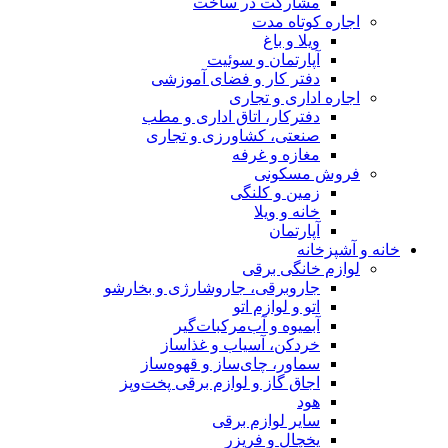
مشارکت در ساخت
اجاره کوتاه مدت
ویلا و باغ
آپارتمان و سوئیت
دفتر کار و فضای آموزشی
اجاره اداری و تجاری
دفترکار، اتاق اداری و مطب
صنعتی، کشاورزی و تجاری
مغازه و غرفه
فروش مسکونی
زمین و کلنگی
خانه و ویلا
آپارتمان
خانه و آشپزخانه
لوازم خانگی برقی
جاروبرقی، جاروشارژی و بخارشو
اتو و لوازم اتو
آبمیوه و آب‌مرکبات‌گیر
خردکن، آسیاب و غذاساز
سماور، چای‌ساز و قهوه‌ساز
اجاق گاز و لوازم برقی پخت‌وپز
هود
سایر لوازم برقی
یخچال و فریزر