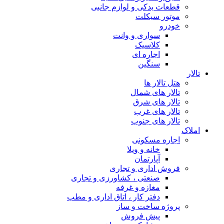
قطعات یدکی و لوازم جانبی
موتور سیکلت
خودرو
سواری و وانت
کلاسیک
اجاره ای
سنگین
تالار
هتل تالار ها
تالار های شمال
تالار های شرق
تالار های غرب
تالار های جنوب
املاک
اجاره مسکونی
خانه و ویلا
آپارتمان
فروش اداری و تجاری
صنعتی ، کشاورزی و تجاری
مغازه و غرفه
دفتر کار ، اتاق اداری و مطب
پروژه ساخت و ساز
پیش فروش