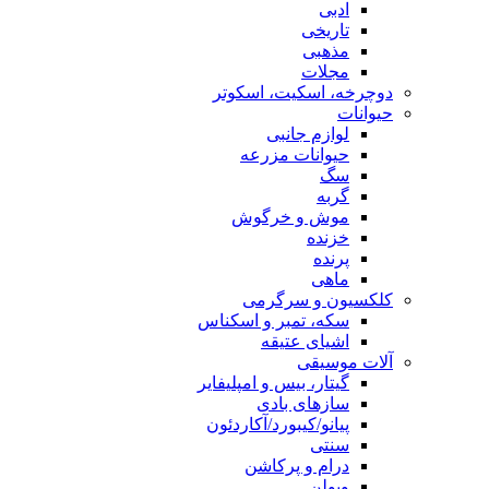
ادبی
تاریخی
مذهبی
مجلات
دوچرخه، اسکیت، اسکوتر
حیوانات
لوازم جانبی
حیوانات مزرعه
سگ
گربه
موش و خرگوش
خزنده
پرنده
ماهی
کلکسیون و سرگرمی
سکه، تمبر و اسکناس
اشیای عتیقه
آلات موسیقی
گیتار، بیس و امپلیفایر
سازهای بادی
پیانو/کیبورد/آکاردئون
سنتی
درام و پرکاشن
ویولن