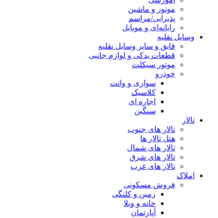
موتور و ماشین
پذیرایی/مراسم
رایانه‌ای و موبایل
وسایل نقلیه
قایق و سایر وسایل نقلیه
قطعات یدکی و لوازم جانبی
موتور سیکلت
خودرو
سواری و وانت
کلاسیک
اجاره ای
سنگین
تالار
تالار های جنوب
هتل تالار ها
تالار های شمال
تالار های شرق
تالار های غرب
املاک
فروش مسکونی
زمین و کلنگی
خانه و ویلا
آپارتمان