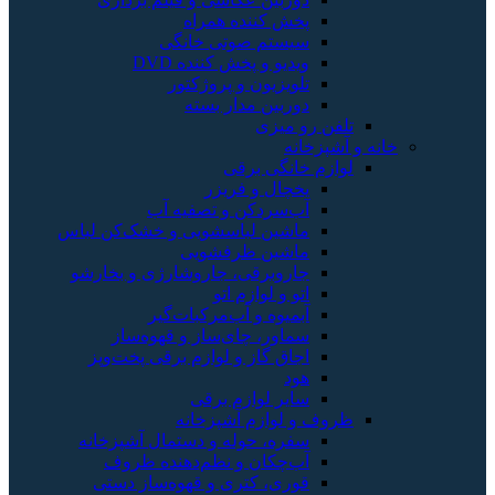
پخش کننده همراه
سیستم صوتی خانگی
ویدیو و پخش کننده DVD
تلویزیون و پروژکتور
دوربین مدار بسته
تلفن رو میزی
خانه و آشپزخانه
لوازم خانگی برقی
یخچال و فریزر
آب‌سردکن و تصفیه آب
ماشین لباسشویی و خشک‌کن لباس
ماشین ظرفشویی
جاروبرقی، جاروشارژی و بخارشو
اتو و لوازم اتو
آبمیوه و آب‌مرکبات‌گیر
سماور، چای‌ساز و قهوه‌ساز
اجاق گاز و لوازم برقی پخت‌وپز
هود
سایر لوازم برقی
ظروف و لوازم آشپزخانه
سفره، حوله و دستمال آشپزخانه
آب‌چکان و نظم‌دهنده ظروف
قوری، کتری و قهوه‌ساز دستی