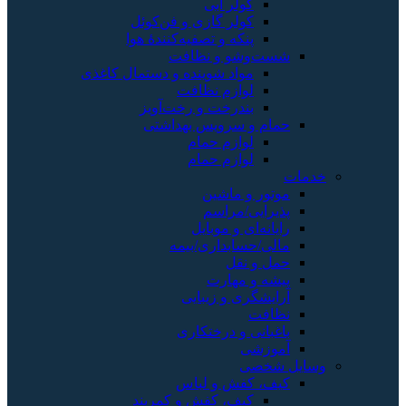
کولر آبی
کولر گازی و فن‌کوئل
پنکه و تصفیه‌کنندهٔ هوا
شست‌وشو و نظافت
مواد شوینده و دستمال کاغذی
لوازم نظافت
بندرخت و رخت‌آویز
حمام و سرویس بهداشتی
لوازم حمام
لوازم حمام
خدمات
موتور و ماشین
پذیرایی/مراسم
رایانه‌ای و موبایل
مالی/حسابداری/بیمه
حمل و نقل
پیشه و مهارت
آرایشگری و زیبایی
نظافت
باغبانی و درختکاری
آموزشی
وسایل شخصی
کیف، کفش و لباس
کیف، کفش و کمربند