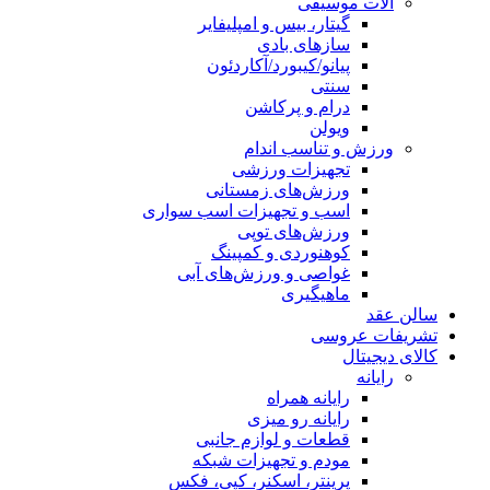
آلات موسیقی
گیتار، بیس و امپلیفایر
سازهای بادی
پیانو/کیبورد/آکاردئون
سنتی
درام و پرکاشن
ویولن
ورزش و تناسب اندام
تجهیزات ورزشی
ورزش‌های زمستانی
اسب و تجهیزات اسب سواری
ورزش‌های توپی
کوهنوردی و کمپینگ
غواصی و ورزش‌های آبی
ماهیگیری
سالن عقد
تشریفات عروسی
کالای دیجیتال
رایانه
رایانه همراه
رایانه رو میزی
قطعات و لوازم جانبی
مودم و تجهیزات شبکه
پرینتر، اسکنر، کپی، فکس