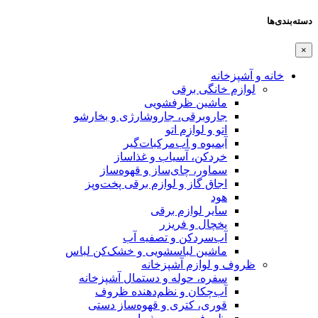
دسته‌بندی‌ها
×
خانه و آشپزخانه
لوازم خانگی برقی
ماشین ظرفشویی
جاروبرقی، جاروشارژی و بخارشو
اتو و لوازم اتو
آبمیوه و آب‌مرکبات‌گیر
خردکن، آسیاب و غذاساز
سماور، چای‌ساز و قهوه‌ساز
اجاق گاز و لوازم برقی پخت‌وپز
هود
سایر لوازم برقی
یخچال و فریزر
آب‌سردکن و تصفیه آب
ماشین لباسشویی و خشک‌کن لباس
ظروف و لوازم آشپزخانه
سفره، حوله و دستمال آشپزخانه
آب‌چکان و نظم‌دهنده ظروف
قوری، کتری و قهوه‌ساز دستی