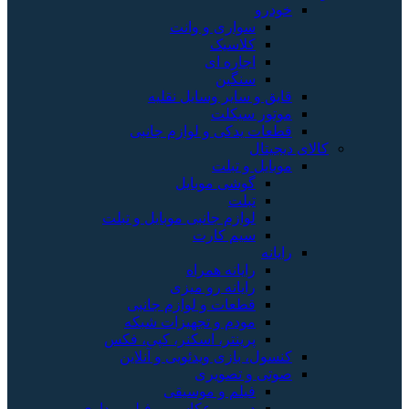
خودرو
سواری و وانت
کلاسیک
اجاره ای
سنگین
قایق و سایر وسایل نقلیه
موتور سیکلت
قطعات یدکی و لوازم جانبی
کالای دیجیتال
موبایل و تبلت
گوشی موبایل
تبلت
لوازم جانبی موبایل و تبلت
سیم کارت
رایانه
رایانه همراه
رایانه رو میزی
قطعات و لوازم جانبی
مودم و تجهیزات شبکه
پرینتر، اسکنر، کپی، فکس
کنسول، بازی‌ ویدئویی و آنلاین
صوتی و تصویری
فیلم و موسیقی
دوربین عکاسی و فیلم برداری