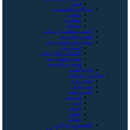
لباس
زیورآلات و اکسسوری
ساعت
جواهرات
بدلیجات
آرایشی، بهداشتی و درمانی
کفش و لباس بچه
وسایل بچه و اسباب بازی
اسباب بازی
کالسکه و لوازم جانبی
تخت و صندلی بچه
اسباب و اثاث بچه
لوازم التحریر
سرگرمی و فراغت
اسباب‌ بازی
تور و چارتر
کتاب و مجله
آموزشی
ادبی
تاریخی
مذهبی
مجلات
کلکسیون و سرگرمی