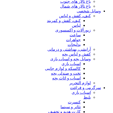
باغ تالار های جنوب
باغ تالار های شمال
وسایل شخصی
کیف، کفش و لباس
کیف، کفش و کمربند
لباس
زیورآلات و اکسسوری
ساعت
جواهرات
بدلیجات
آرایشی، بهداشتی و درمانی
کفش و لباس بچه
وسایل بچه و اسباب بازی
اسباب بازی
کالسکه و لوازم جانبی
تخت و صندلی بچه
اسباب و اثاث بچه
لوازم التحریر
سرگرمی و فراغت
اسباب‌ بازی
بلیط
کنسرت
تئاتر و سینما
کارت هدیه و تخفیف