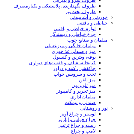
ظروف سرو و پذیرایی
ظروف نگهدارنده، پلاستیکی و یکبارمصرف
ظروف پخت‌وپز
خوردنی و آشامیدنی
خیاطی و بافتنی
لوازم خیاطی و بافتنی
چرخ خیاطی و ریسندگی
مبلمان و صنایع چوب
مبلمان خانگی و میزعسلی
میز و صندلی غذاخوری
بوفه، ویترین و کنسول
کتابخانه، شلف و قفسه‌های دیواری
جاکفشی، کمد و دراور
تخت و سرویس خواب
میز تلفن
میز تلویزیون
میز تحریر و کامپیوتر
مبلمان اداری
صندلی و نیمکت
نور و روشنایی
لوستر و چراغ آویز
چراغ خواب و آباژور
ریسه و چراغ تزئینی
لامپ و چراغ