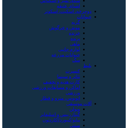
سکه، تمبر و اسکناس
اشیای عتیقه
دوچرخه، اسکیت، اسکوتر
حیوانات
گربه
موش و خرگوش
خزنده
پرنده
ماهی
لوازم جانبی
حیوانات مزرعه
سگ
بلیط
کنسرت
تئاتر و سینما
کارت هدیه و تخفیف
اماکن و مسابقات ورزشی
ورزشی
اتوبوس، مترو و قطار
آلات موسیقی
ویولن
گیتار، بیس و امپلیفایر
پیانو/کیبورد/آکاردئون
سنتی