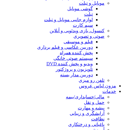
موبایل و تبلت
گوشی موبایل
تبلت
لوازم جانبی موبایل و تبلت
سیم کارت
کنسول، بازی‌ ویدئویی و آنلاین
صوتی و تصویری
فیلم و موسیقی
دوربین عکاسی و فیلم برداری
پخش کننده همراه
سیستم صوتی خانگی
ویدیو و پخش کننده DVD
تلویزیون و پروژکتور
دوربین مدار بسته
تلفن رو میزی
مزون لباس عروس
خدمات
مالی/حسابداری/بیمه
حمل و نقل
پیشه و مهارت
آرایشگری و زیبایی
نظافت
باغبانی و درختکاری
آموزشی