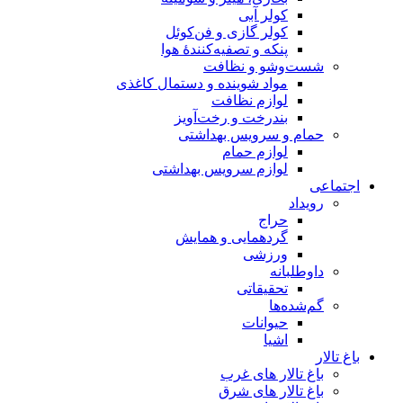
کولر آبی
کولر گازی و فن‌کوئل
پنکه و تصفیه‌کنندهٔ هوا
شست‌وشو و نظافت
مواد شوینده و دستمال کاغذی
لوازم نظافت
بندرخت و رخت‌آویز
حمام و سرویس بهداشتی
لوازم حمام
لوازم سرویس بهداشتی
اجتماعی
رویداد
حراج
گردهمایی و همایش
ورزشی
داوطلبانه
تحقیقاتی
گم‌شده‌ها
حیوانات
اشیا
باغ تالار
باغ تالار های غرب
باغ تالار های شرق