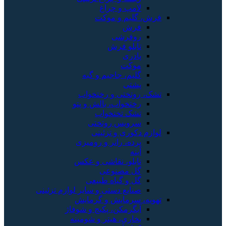
لامپ و چراغ
فرش، گلیم و موکت
فرش
روفرشی
تابلو فرش
پادری
موکت
گلیم، جاجیم و گبه
پشتی
تشک، روتختی و رختخواب
رختخواب، بالش و پتو
تشک تختخواب
سرویس روتختی
لوازم دکوری و تزئینی
پرده، رانر و رومیزی
آینه
تابلو، نقاشی و عکس
گل مصنوعی
گل و گیاه طبیعی
صنایع دستی و سایر لوازم تزئینی
تهویه، سرمایش و گرمایش
آبگرمکن، پکیج و شوفاژ
بخاری، هیتر و شومینه