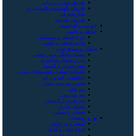
ظروف سرو و پذیرایی
ظروف نگهدارنده، پلاستیکی و
یکبارمصرف
ظروف پخت‌وپز
خوردنی و آشامیدنی
خیاطی و بافتنی
چرخ خیاطی و ریسندگی
لوازم خیاطی و بافتنی
مبلمان و صنایع چوب
مبلمان خانگی و میزعسلی
میز و صندلی غذاخوری
بوفه، ویترین و کنسول
کتابخانه، شلف و قفسه‌های دیواری
جاکفشی، کمد و دراور
تخت و سرویس خواب
میز تلفن
میز تلویزیون
میز تحریر و کامپیوتر
مبلمان اداری
صندلی و نیمکت
نور و روشنایی
لوستر و چراغ آویز
چراغ خواب و آباژور
ریسه و چراغ تزئینی