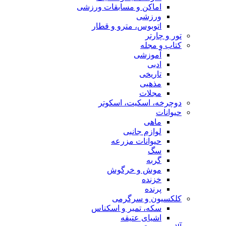
اماکن و مسابقات ورزشی
ورزشی
اتوبوس، مترو و قطار
تور و چارتر
کتاب و مجله
آموزشی
ادبی
تاریخی
مذهبی
مجلات
دوچرخه، اسکیت، اسکوتر
حیوانات
ماهی
لوازم جانبی
حیوانات مزرعه
سگ
گربه
موش و خرگوش
خزنده
پرنده
کلکسیون و سرگرمی
سکه، تمبر و اسکناس
اشیای عتیقه