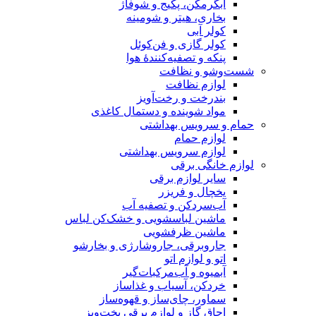
آبگرمکن، پکیج و شوفاژ
بخاری، هیتر و شومینه
کولر آبی
کولر گازی و فن‌کوئل
پنکه و تصفیه‌کنندهٔ هوا
شست‌وشو و نظافت
لوازم نظافت
بندرخت و رخت‌آویز
مواد شوینده و دستمال کاغذی
حمام و سرویس بهداشتی
لوازم حمام
لوازم سرویس بهداشتی
لوازم خانگی برقی
سایر لوازم برقی
یخچال و فریزر
آب‌سردکن و تصفیه آب
ماشین لباسشویی و خشک‌کن لباس
ماشین ظرفشویی
جاروبرقی، جاروشارژی و بخارشو
اتو و لوازم اتو
آبمیوه و آب‌مرکبات‌گیر
خردکن، آسیاب و غذاساز
سماور، چای‌ساز و قهوه‌ساز
اجاق گاز و لوازم برقی پخت‌وپز