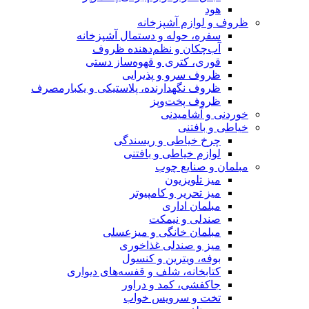
هود
ظروف و لوازم آشپزخانه
سفره، حوله و دستمال آشپزخانه
آب‌چکان و نظم‌دهنده ظروف
قوری، کتری و قهوه‌ساز دستی
ظروف سرو و پذیرایی
ظروف نگهدارنده، پلاستیکی و یکبارمصرف
ظروف پخت‌وپز
خوردنی و آشامیدنی
خیاطی و بافتنی
چرخ خیاطی و ریسندگی
لوازم خیاطی و بافتنی
مبلمان و صنایع چوب
میز تلویزیون
میز تحریر و کامپیوتر
مبلمان اداری
صندلی و نیمکت
مبلمان خانگی و میزعسلی
میز و صندلی غذاخوری
بوفه، ویترین و کنسول
کتابخانه، شلف و قفسه‌های دیواری
جاکفشی، کمد و دراور
تخت و سرویس خواب