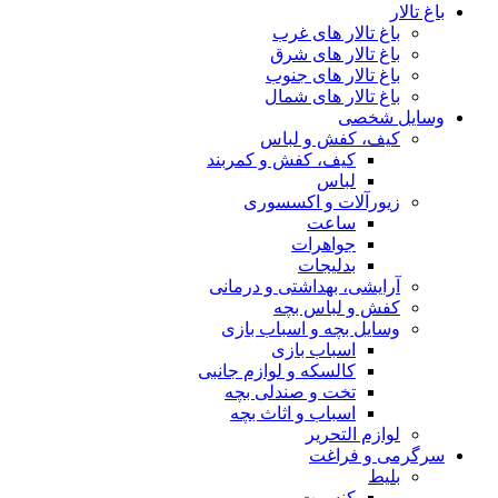
باغ تالار
باغ تالار های غرب
باغ تالار های شرق
باغ تالار های جنوب
باغ تالار های شمال
وسایل شخصی
کیف، کفش و لباس
کیف، کفش و کمربند
لباس
زیورآلات و اکسسوری
ساعت
جواهرات
بدلیجات
آرایشی، بهداشتی و درمانی
کفش و لباس بچه
وسایل بچه و اسباب بازی
اسباب بازی
کالسکه و لوازم جانبی
تخت و صندلی بچه
اسباب و اثاث بچه
لوازم التحریر
سرگرمی و فراغت
بلیط
کنسرت