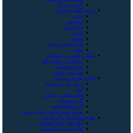
لامپ و چراغ
فرش، گلیم و موکت
فرش
روفرشی
تابلو فرش
پادری
موکت
گلیم، جاجیم و گبه
پشتی
تشک، روتختی و رختخواب
رختخواب، بالش و پتو
تشک تختخواب
سرویس روتختی
لوازم دکوری و تزئینی
پرده، رانر و رومیزی
آینه
تابلو، نقاشی و عکس
گل مصنوعی
گل و گیاه طبیعی
صنایع دستی و سایر لوازم تزئینی
تهویه، سرمایش و گرمایش
آبگرمکن، پکیج و شوفاژ
بخاری، هیتر و شومینه