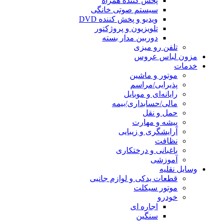
پخش کننده همراه
سیستم صوتی خانگی
ویدیو و پخش کننده DVD
تلویزیون و پروژکتور
دوربین مدار بسته
تلفن رو میزی
مزون لباس عروس
خدمات
موتور و ماشین
پذیرایی/مراسم
رایانه‌ای و موبایل
مالی/حسابداری/بیمه
حمل و نقل
پیشه و مهارت
آرایشگری و زیبایی
نظافت
باغبانی و درختکاری
آموزشی
وسایل نقلیه
قطعات یدکی و لوازم جانبی
موتور سیکلت
خودرو
اجاره ای
سنگین