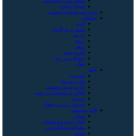
سکه، تمبر و اسکناس
اشیای عتیقه
دوچرخه، اسکیت، اسکوتر
حیوانات
گربه
موش و خرگوش
خزنده
پرنده
ماهی
لوازم جانبی
حیوانات مزرعه
سگ
بلیط
کنسرت
تئاتر و سینما
کارت هدیه و تخفیف
اماکن و مسابقات ورزشی
ورزشی
اتوبوس، مترو و قطار
آلات موسیقی
ویولن
گیتار، بیس و امپلیفایر
پیانو/کیبورد/آکاردئون
سنتی