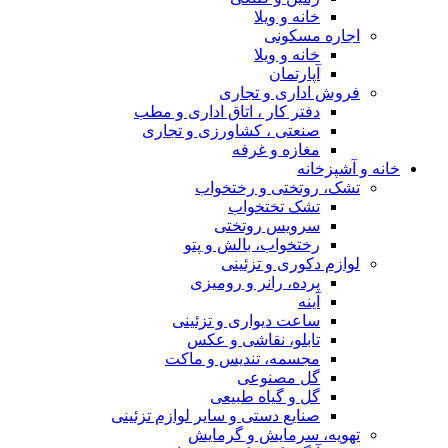
خانه و ویلا
اجاره مسکونی
خانه و ویلا
آپارتمان
فروش اداری و تجاری
دفتر کار ، اتاق اداری و مطب
صنعتی ، کشاورزی و تجاری
مغازه و غرفه
خانه و آشپزخانه
تشک، روتختی و رختخواب
تشک تختخواب
سرویس روتختی
رختخواب، بالش و پتو
لوازم دکوری و تزئینی
پرده، رانر و رومیزی
آینه
ساعت دیواری و تزئینی
تابلو، نقاشی و عکس
مجسمه، تندیس و ماکت
گل مصنوعی
گل و گیاه طبیعی
صنایع دستی و سایر لوازم تزئینی
تهویه، سرمایش و گرمایش