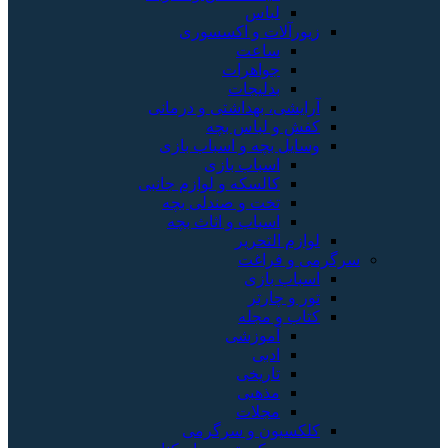
لباس
زیورآلات و اکسسوری
ساعت
جواهرات
بدلیجات
آرایشی، بهداشتی و درمانی
کفش و لباس بچه
وسایل بچه و اسباب بازی
اسباب بازی
کالسکه و لوازم جانبی
تخت و صندلی بچه
اسباب و اثاث بچه
لوازم التحریر
سرگرمی و فراغت
اسباب‌ بازی
تور و چارتر
کتاب و مجله
آموزشی
ادبی
تاریخی
مذهبی
مجلات
کلکسیون و سرگرمی