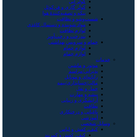
کولر آبی
کولر گازی و فن‌کوئل
پنکه و تصفیه‌کنندهٔ هوا
شست‌وشو و نظافت
مواد شوینده و دستمال کاغذی
لوازم نظافت
بندرخت و رخت‌آویز
حمام و سرویس بهداشتی
لوازم حمام
لوازم حمام
خدمات
موتور و ماشین
پذیرایی/مراسم
رایانه‌ای و موبایل
مالی/حسابداری/بیمه
حمل و نقل
پیشه و مهارت
آرایشگری و زیبایی
نظافت
باغبانی و درختکاری
آموزشی
وسایل شخصی
کیف، کفش و لباس
کیف، کفش و کمربند