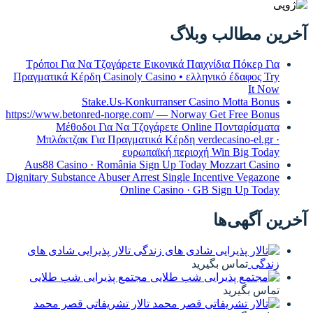
آخرین مطالب وبلاگ
Τρόποι Για Να Τζογάρετε Εικονικά Παιχνίδια Πόκερ Για
Πραγματικά Κέρδη Casinoly Casino • ελληνικό έδαφος Try
It Now
Stake.Us-Konkurranser Casino Motta Bonus
https://www.betonred-norge.com/ — Norway Get Free Bonus
Μέθοδοι Για Να Τζογάρετε Online Πονταρίσματα
Μπλάκτζακ Για Πραγματικά Κέρδη verdecasino-el.gr ·
ευρωπαϊκή περιοχή Win Big Today
Aus88 Casino · România Sign Up Today Mozzart Casino
Dignitary Substance Abuser Arrest Single Incentive Vegazone
Online Casino · GB Sign Up Today
آخرین آگهی‌ها
تالار پذیرایی شادی های
زندگی
تماس بگیرید
مجتمع پذیرایی شب طلایی
تماس بگیرید
تالار تشریفاتی قصر محمد