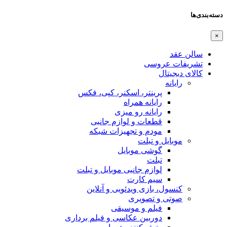
دسته‌بندی‌ها
×
سالن عقد
تشریفات عروسی
کالای دیجیتال
رایانه
پرینتر، اسکنر، کپی، فکس
رایانه همراه
رایانه رو میزی
قطعات و لوازم جانبی
مودم و تجهیزات شبکه
موبایل و تبلت
گوشی موبایل
تبلت
لوازم جانبی موبایل و تبلت
سیم کارت
کنسول، بازی‌ ویدئویی و آنلاین
صوتی و تصویری
فیلم و موسیقی
دوربین عکاسی و فیلم برداری