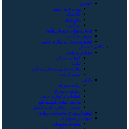
خودرو
سواری و وانت
کلاسیک
اجاره ای
سنگین
قایق و سایر وسایل نقلیه
موتور سیکلت
قطعات یدکی و لوازم جانبی
کالای دیجیتال
موبایل و تبلت
گوشی موبایل
تبلت
لوازم جانبی موبایل و تبلت
سیم کارت
رایانه
رایانه همراه
رایانه رو میزی
قطعات و لوازم جانبی
مودم و تجهیزات شبکه
پرینتر، اسکنر، کپی، فکس
کنسول، بازی‌ ویدئویی و آنلاین
صوتی و تصویری
فیلم و موسیقی
دوربین عکاسی و فیلم برداری