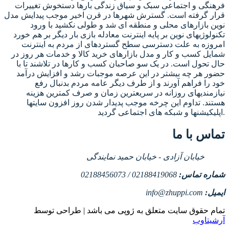
فرهنگی و اجتماعی سبک و سیاق زندگی بارها دستخوش تغییرات
قرار گرفته است. گسترش شهرها در قرن اخیر موجب پیدایش مدل
نوین بازارهای محلی و منطقه ای شد و طولی نکشید با ورود
تکنولوژیهای نوین بر پایه اینترنت معادله بازی بار دیگر بر هم خورد
امروزه به علت دسترسی سطح گستردهای از مردم به اینترنت
شمایل کسب و کار و مدل بازارهای خرید کالا و خدمات هر روز در
حال تحول است. در یک سو صاحبان کسب و کارها در تلاشند تا با
حضور هر چه بیشتر در این عرصه موجبات رشد و افزایش درآمد
خود را فراهم آورند و از طرف دیگر عامه مردم بدنبال رفع
نیازمندیهای روزانه در سریعترین زمان و صرف کمترین هزینه
هستند. تداوم این چرخه موجب پدیدار شدن روز افزون سایتها
اپلیکیشنها و شبکه های اجتماعی گردید.
تماس با ما
خیابان آزادی - خیابان حمید نمایندگی
شماره تماس:
02188419068 / 02188456073
ایمیل:
info@zhuppi.com
تمام حقوق سایت متعلق به ژوپی می باشد | طراحی توسط
آرشیتاوب