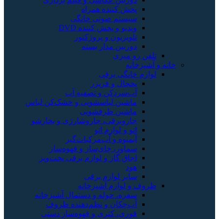
پخش کننده همراه
سیستم صوتی خانگی
ویدیو و پخش کننده DVD
تلویزیون و پروژکتور
دوربین مدار بسته
تلفن رو میزی
خانه و آشپزخانه
لوازم خانگی برقی
یخچال و فریزر
آب‌سردکن و تصفیه آب
ماشین لباسشویی و خشک‌کن لباس
ماشین ظرفشویی
جاروبرقی، جاروشارژی و بخارشو
اتو و لوازم اتو
آبمیوه و آب‌مرکبات‌گیر
سماور، چای‌ساز و قهوه‌ساز
اجاق گاز و لوازم برقی پخت‌وپز
هود
سایر لوازم برقی
ظروف و لوازم آشپزخانه
سفره، حوله و دستمال آشپزخانه
آب‌چکان و نظم‌دهنده ظروف
قوری، کتری و قهوه‌ساز دستی