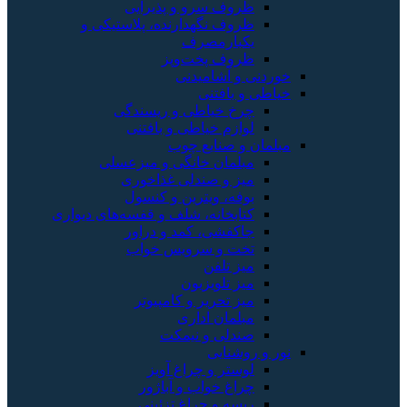
ظروف سرو و پذیرایی
ظروف نگهدارنده، پلاستیکی و
یکبارمصرف
ظروف پخت‌وپز
خوردنی و آشامیدنی
خیاطی و بافتنی
چرخ خیاطی و ریسندگی
لوازم خیاطی و بافتنی
مبلمان و صنایع چوب
مبلمان خانگی و میزعسلی
میز و صندلی غذاخوری
بوفه، ویترین و کنسول
کتابخانه، شلف و قفسه‌های دیواری
جاکفشی، کمد و دراور
تخت و سرویس خواب
میز تلفن
میز تلویزیون
میز تحریر و کامپیوتر
مبلمان اداری
صندلی و نیمکت
نور و روشنایی
لوستر و چراغ آویز
چراغ خواب و آباژور
ریسه و چراغ تزئینی