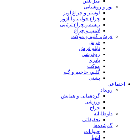
میز تلفن
نور و روشنایی
لوستر و چراغ آویز
چراغ خواب و آباژور
ریسه و چراغ تزئینی
لامپ و چراغ
فرش، گلیم و موکت
فرش
تابلو فرش
روفرشی
پادری
موکت
گلیم، جاجیم و گبه
پشتی
اجتماعی
رویداد
گردهمایی و همایش
ورزشی
حراج
داوطلبانه
تحقیقاتی
گم‌شده‌ها
حیوانات
اشیا