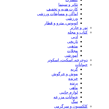
تئاتر و سینما
کارت هدیه و تخفیف
اماکن و مسابقات ورزشی
ورزشی
اتوبوس، مترو و قطار
تور و چارتر
کتاب و مجله
ادبی
تاریخی
مذهبی
مجلات
آموزشی
دوچرخه، اسکیت، اسکوتر
حیوانات
گربه
موش و خرگوش
خزنده
پرنده
ماهی
لوازم جانبی
حیوانات مزرعه
سگ
کلکسیون و سرگرمی