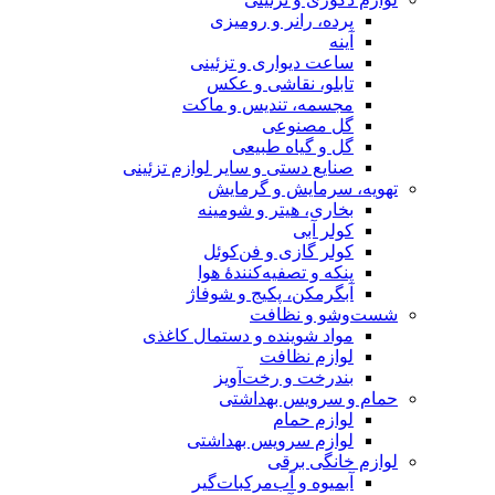
پرده، رانر و رومیزی
آینه
ساعت دیواری و تزئینی
تابلو، نقاشی و عکس
مجسمه، تندیس و ماکت
گل مصنوعی
گل و گیاه طبیعی
صنایع دستی و سایر لوازم تزئینی
تهویه، سرمایش و گرمایش
بخاری، هیتر و شومینه
کولر آبی
کولر گازی و فن‌کوئل
پنکه و تصفیه‌کنندهٔ هوا
آبگرمکن، پکیج و شوفاژ
شست‌وشو و نظافت
مواد شوینده و دستمال کاغذی
لوازم نظافت
بندرخت و رخت‌آویز
حمام و سرویس بهداشتی
لوازم حمام
لوازم سرویس بهداشتی
لوازم خانگی برقی
آبمیوه و آب‌مرکبات‌گیر