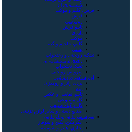
لامپ و چراغ
فرش، گلیم و موکت
فرش
روفرشی
تابلو فرش
پادری
موکت
گلیم، جاجیم و گبه
پشتی
تشک، روتختی و رختخواب
رختخواب، بالش و پتو
تشک تختخواب
سرویس روتختی
لوازم دکوری و تزئینی
پرده، رانر و رومیزی
آینه
تابلو، نقاشی و عکس
گل مصنوعی
گل و گیاه طبیعی
صنایع دستی و سایر لوازم تزئینی
تهویه، سرمایش و گرمایش
آبگرمکن، پکیج و شوفاژ
بخاری، هیتر و شومینه