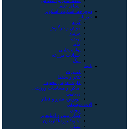
سکه، تمبر و اسکناس
اشیای عتیقه
دوچرخه، اسکیت، اسکوتر
حیوانات
گربه
موش و خرگوش
خزنده
پرنده
ماهی
لوازم جانبی
حیوانات مزرعه
سگ
بلیط
کنسرت
تئاتر و سینما
کارت هدیه و تخفیف
اماکن و مسابقات ورزشی
ورزشی
اتوبوس، مترو و قطار
آلات موسیقی
ویولن
گیتار، بیس و امپلیفایر
پیانو/کیبورد/آکاردئون
سنتی