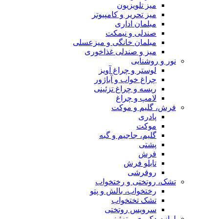
میز تلویزیون
میز تحریر و کامپیوتر
مبلمان اداری
صندلی و نیمکت
مبلمان خانگی و میزعسلی
میز و صندلی غذاخوری
نور و روشنایی
لوستر و چراغ آویز
چراغ خواب و آباژور
ریسه و چراغ تزئینی
لامپ و چراغ
فرش، گلیم و موکت
پادری
موکت
گلیم، جاجیم و گبه
پشتی
فرش
تابلو فرش
روفرشی
تشک، روتختی و رختخواب
رختخواب، بالش و پتو
تشک تختخواب
سرویس روتختی
لوازم دکوری و تزئینی