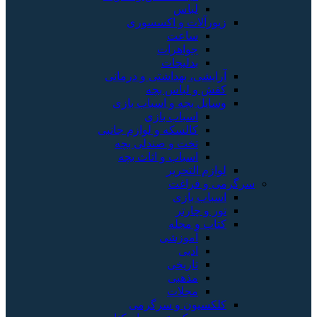
لباس
زیورآلات و اکسسوری
ساعت
جواهرات
بدلیجات
آرایشی، بهداشتی و درمانی
کفش و لباس بچه
وسایل بچه و اسباب بازی
اسباب بازی
کالسکه و لوازم جانبی
تخت و صندلی بچه
اسباب و اثاث بچه
لوازم التحریر
سرگرمی و فراغت
اسباب‌ بازی
تور و چارتر
کتاب و مجله
آموزشی
ادبی
تاریخی
مذهبی
مجلات
کلکسیون و سرگرمی