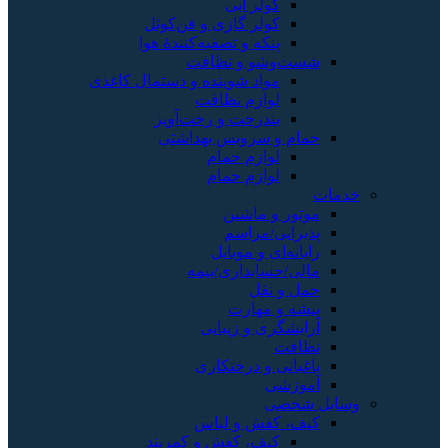
کولر آبی
کولر گازی و فن‌کوئل
پنکه و تصفیه‌کنندهٔ هوا
شست‌وشو و نظافت
مواد شوینده و دستمال کاغذی
لوازم نظافت
بندرخت و رخت‌آویز
حمام و سرویس بهداشتی
لوازم حمام
لوازم حمام
خدمات
موتور و ماشین
پذیرایی/مراسم
رایانه‌ای و موبایل
مالی/حسابداری/بیمه
حمل و نقل
پیشه و مهارت
آرایشگری و زیبایی
نظافت
باغبانی و درختکاری
آموزشی
وسایل شخصی
کیف، کفش و لباس
کیف، کفش و کمربند