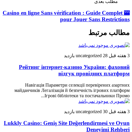
مطلب بعدی
🎰 Casino en ligne Sans vérification : Guide Complet
pour Jouer Sans Restrictions
مطالب مرتبط
3 هفته قبل
28 بازدید
uncategorized
Рейтинг інтернет-казино України: фаховий
відгук провідних платформ
Навігація Параметри селекції перевірених азартних
майданчиків Легалізація й безпечність ігрових платформ
Ігрові бібліотеки та постачальники Промо...
3 هفته قبل
30 بازدید
uncategorized
Lukkly Casino: Geniş Site Değerlendirmesi ve Oyun
Deneyimi Rehberi