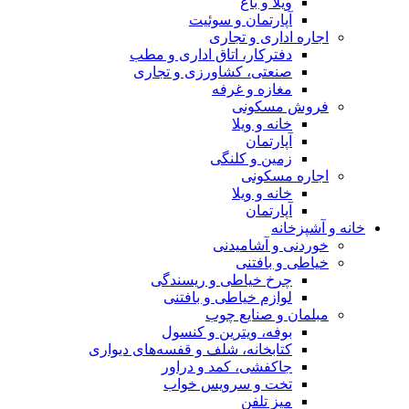
ویلا و باغ
آپارتمان و سوئیت
اجاره اداری و تجاری
دفترکار، اتاق اداری و مطب
صنعتی، کشاورزی و تجاری
مغازه و غرفه
فروش مسکونی
خانه و ویلا
آپارتمان
زمین و کلنگی
اجاره مسکونی
خانه و ویلا
آپارتمان
خانه و آشپزخانه
خوردنی و آشامیدنی
خیاطی و بافتنی
چرخ خیاطی و ریسندگی
لوازم خیاطی و بافتنی
مبلمان و صنایع چوب
بوفه، ویترین و کنسول
کتابخانه، شلف و قفسه‌های دیواری
جاکفشی، کمد و دراور
تخت و سرویس خواب
میز تلفن