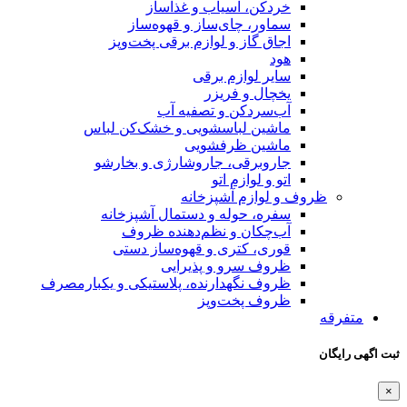
خردکن، آسیاب و غذاساز
سماور، چای‌ساز و قهوه‌ساز
اجاق گاز و لوازم برقی پخت‌وپز
هود
سایر لوازم برقی
یخچال و فریزر
آب‌سردکن و تصفیه آب
ماشین لباسشویی و خشک‌کن لباس
ماشین ظرفشویی
جاروبرقی، جاروشارژی و بخارشو
اتو و لوازم اتو
ظروف و لوازم آشپزخانه
سفره، حوله و دستمال آشپزخانه
آب‌چکان و نظم‌دهنده ظروف
قوری، کتری و قهوه‌ساز دستی
ظروف سرو و پذیرایی
ظروف نگهدارنده، پلاستیکی و یکبارمصرف
ظروف پخت‌وپز
متفرقه
ثبت اگهی رایگان
×