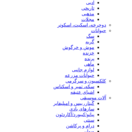
ادبی
تاریخی
مذهبی
مجلات
دوچرخه، اسکیت، اسکوتر
حیوانات
سگ
گربه
موش و خرگوش
خزنده
پرنده
ماهی
لوازم جانبی
حیوانات مزرعه
کلکسیون و سرگرمی
سکه، تمبر و اسکناس
اشیای عتیقه
آلات موسیقی
گیتار، بیس و امپلیفایر
سازهای بادی
پیانو/کیبورد/آکاردئون
سنتی
درام و پرکاشن
ویولن