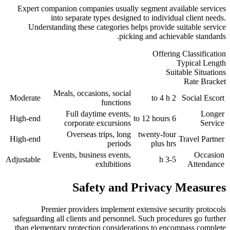
Expert companion companies usually segment available services
into separate types designed to individual client needs.
Understanding these categories helps provide suitable service
picking and achievable standards.
Offering Classification
Typical Length
Suitable Situations
Rate Bracket
Meals, occasions, social
Moderate
2 to 4 h
Social Escort
functions
Full daytime events,
Longer
High-end
6 to 12 hours
corporate excursions
Service
Overseas trips, long
twenty-four
High-end
Travel Partner
periods
plus hrs
Events, business events,
Occasion
Adjustable
3-5 h
exhibitions
Attendance
Safety and Privacy Measures
Premier providers implement extensive security protocols
safeguarding all clients and personnel. Such procedures go further
than elementary protection considerations to encompass complete