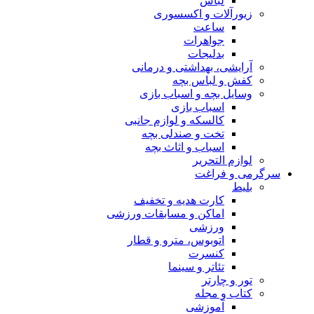
لباس
زیورآلات و اکسسوری
ساعت
جواهرات
بدلیجات
آرایشی، بهداشتی و درمانی
کفش و لباس بچه
وسایل بچه و اسباب بازی
اسباب بازی
کالسکه و لوازم جانبی
تخت و صندلی بچه
اسباب و اثاث بچه
لوازم التحریر
سرگرمی و فراغت
بلیط
کارت هدیه و تخفیف
اماکن و مسابقات ورزشی
ورزشی
اتوبوس، مترو و قطار
کنسرت
تئاتر و سینما
تور و چارتر
کتاب و مجله
آموزشی