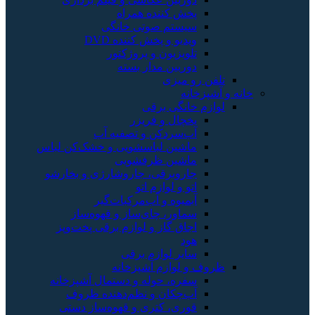
پخش کننده همراه
سیستم صوتی خانگی
ویدیو و پخش کننده DVD
تلویزیون و پروژکتور
دوربین مدار بسته
تلفن رو میزی
خانه و آشپزخانه
لوازم خانگی برقی
یخچال و فریزر
آب‌سردکن و تصفیه آب
ماشین لباسشویی و خشک‌کن لباس
ماشین ظرفشویی
جاروبرقی، جاروشارژی و بخارشو
اتو و لوازم اتو
آبمیوه و آب‌مرکبات‌گیر
سماور، چای‌ساز و قهوه‌ساز
اجاق گاز و لوازم برقی پخت‌وپز
هود
سایر لوازم برقی
ظروف و لوازم آشپزخانه
سفره، حوله و دستمال آشپزخانه
آب‌چکان و نظم‌دهنده ظروف
قوری، کتری و قهوه‌ساز دستی