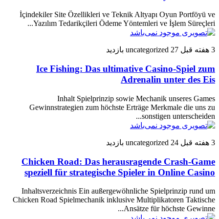
İçindekiler Site Özellikleri ve Teknik Altyapı Oyun Portföyü ve
Yazılım Tedarikçileri Ödeme Yöntemleri ve İşlem Süreçleri...
3 هفته قبل
27 بازدید
uncategorized
Ice Fishing: Das ultimative Casino-Spiel zum
Adrenalin unter des Eis
Inhalt Spielprinzip sowie Mechanik unseres Games
Gewinnstrategien zum höchste Erträge Merkmale die uns zu
sonstigen unterscheiden...
3 هفته قبل
24 بازدید
uncategorized
Chicken Road: Das herausragende Crash-Game
speziell für strategische Spieler in Online Casino
Inhaltsverzeichnis Ein außergewöhnliche Spielprinzip rund um
Chicken Road Spielmechanik inklusive Multiplikatoren Taktische
Ansätze für höchste Gewinne...