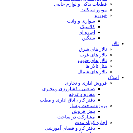
قطعات یدکی و لوازم جانبی
موتور سیکلت
خودرو
سواری و وانت
کلاسیک
اجاره ای
سنگین
تالار
تالار های شرق
تالار های غرب
تالار های جنوب
هتل تالار ها
تالار های شمال
املاک
فروش اداری و تجاری
صنعتی ، کشاورزی و تجاری
مغازه و غرفه
دفتر کار ، اتاق اداری و مطب
پروژه ساخت و ساز
پیش فروش
مشارکت در ساخت
اجاره کوتاه مدت
دفتر کار و فضای آموزشی