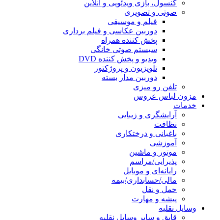
کنسول، بازی‌ ویدئویی و آنلاین
صوتی و تصویری
فیلم و موسیقی
دوربین عکاسی و فیلم برداری
پخش کننده همراه
سیستم صوتی خانگی
ویدیو و پخش کننده DVD
تلویزیون و پروژکتور
دوربین مدار بسته
تلفن رو میزی
مزون لباس عروس
خدمات
آرایشگری و زیبایی
نظافت
باغبانی و درختکاری
آموزشی
موتور و ماشین
پذیرایی/مراسم
رایانه‌ای و موبایل
مالی/حسابداری/بیمه
حمل و نقل
پیشه و مهارت
وسایل نقلیه
قایق و سایر وسایل نقلیه