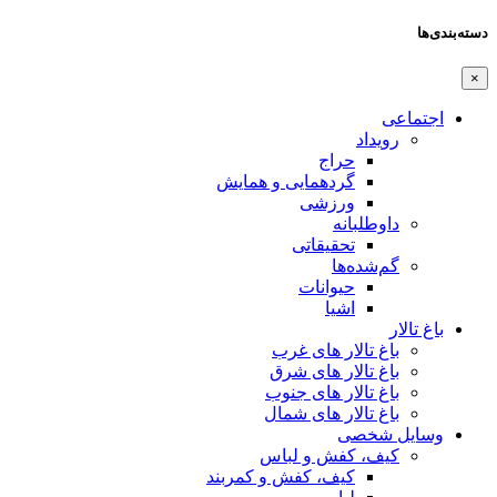
دسته‌بندی‌ها
×
اجتماعی
رویداد
حراج
گردهمایی و همایش
ورزشی
داوطلبانه
تحقیقاتی
گم‌شده‌ها
حیوانات
اشیا
باغ تالار
باغ تالار های غرب
باغ تالار های شرق
باغ تالار های جنوب
باغ تالار های شمال
وسایل شخصی
کیف، کفش و لباس
کیف، کفش و کمربند