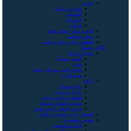
خودرو
سواری و وانت
کلاسیک
اجاره ای
سنگین
قایق و سایر وسایل نقلیه
موتور سیکلت
قطعات یدکی و لوازم جانبی
کالای دیجیتال
موبایل و تبلت
گوشی موبایل
تبلت
لوازم جانبی موبایل و تبلت
سیم کارت
رایانه
رایانه همراه
رایانه رو میزی
قطعات و لوازم جانبی
مودم و تجهیزات شبکه
پرینتر، اسکنر، کپی، فکس
کنسول، بازی‌ ویدئویی و آنلاین
صوتی و تصویری
فیلم و موسیقی
دوربین عکاسی و فیلم برداری