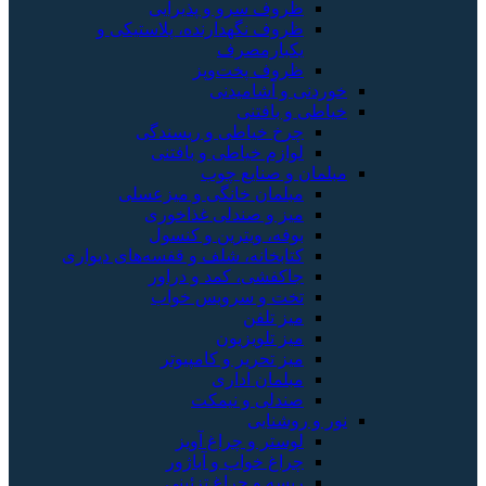
ظروف سرو و پذیرایی
ظروف نگهدارنده، پلاستیکی و
یکبارمصرف
ظروف پخت‌وپز
خوردنی و آشامیدنی
خیاطی و بافتنی
چرخ خیاطی و ریسندگی
لوازم خیاطی و بافتنی
مبلمان و صنایع چوب
مبلمان خانگی و میزعسلی
میز و صندلی غذاخوری
بوفه، ویترین و کنسول
کتابخانه، شلف و قفسه‌های دیواری
جاکفشی، کمد و دراور
تخت و سرویس خواب
میز تلفن
میز تلویزیون
میز تحریر و کامپیوتر
مبلمان اداری
صندلی و نیمکت
نور و روشنایی
لوستر و چراغ آویز
چراغ خواب و آباژور
ریسه و چراغ تزئینی