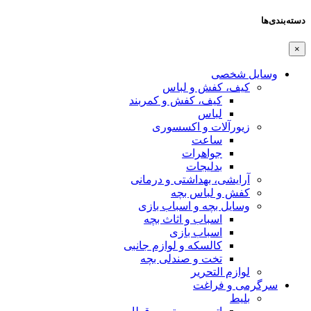
دسته‌بندی‌ها
×
وسایل شخصی
کیف، کفش و لباس
کیف، کفش و کمربند
لباس
زیورآلات و اکسسوری
ساعت
جواهرات
بدلیجات
آرایشی، بهداشتی و درمانی
کفش و لباس بچه
وسایل بچه و اسباب بازی
اسباب و اثاث بچه
اسباب بازی
کالسکه و لوازم جانبی
تخت و صندلی بچه
لوازم التحریر
سرگرمی و فراغت
بلیط