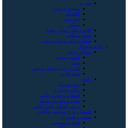
خودرو
سواری و وانت
کلاسیک
اجاره ای
سنگین
قایق و سایر وسایل نقلیه
موتور سیکلت
قطعات یدکی و لوازم جانبی
کالای دیجیتال
موبایل و تبلت
گوشی موبایل
تبلت
لوازم جانبی موبایل و تبلت
سیم کارت
رایانه
رایانه همراه
رایانه رو میزی
قطعات و لوازم جانبی
مودم و تجهیزات شبکه
پرینتر، اسکنر، کپی، فکس
کنسول، بازی‌ ویدئویی و آنلاین
صوتی و تصویری
فیلم و موسیقی
دوربین عکاسی و فیلم برداری