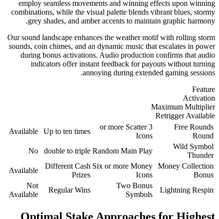
employ seamless movements and winning effects upon winning
combinations, while the visual palette blends vibrant blues, stormy
grey shades, and amber accents to maintain graphic harmony.
Our sound landscape enhances the weather motif with rolling storm
sounds, coin chimes, and an dynamic music that escalates in power
during bonus activations. Audio production confirms that audio
indicators offer instant feedback for payouts without turning
annoying during extended gaming sessions.
Feature
Activation
Maximum Multiplier
Retrigger Available
3 or more Scatter
Free Rounds
Available
Up to ten times
Icons
Round
Wild Symbol
No
double to triple
Random Main Play
Thunder
Different Cash
Six or more Money
Money Collection
Available
Prizes
Icons
Bonus
Not
Two Bonus
Regular Wins
Lightning Respin
Available
Symbols
Optimal Stake Approaches for Highest