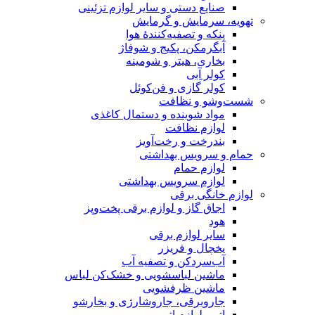
صنایع دستی و سایر لوازم تزئینی
تهویه، سرمایش و گرمایش
پنکه و تصفیه‌کنندهٔ هوا
آبگرمکن، پکیج و شوفاژ
بخاری، هیتر و شومینه
کولر آبی
کولر گازی و فن‌کوئل
شست‌وشو و نظافت
مواد شوینده و دستمال کاغذی
لوازم نظافت
بندرخت و رخت‌آویز
حمام و سرویس بهداشتی
لوازم حمام
لوازم سرویس بهداشتی
لوازم خانگی برقی
اجاق گاز و لوازم برقی پخت‌وپز
هود
سایر لوازم برقی
یخچال و فریزر
آب‌سردکن و تصفیه آب
ماشین لباسشویی و خشک‌کن لباس
ماشین ظرفشویی
جاروبرقی، جاروشارژی و بخارشو
اتو و لوازم اتو