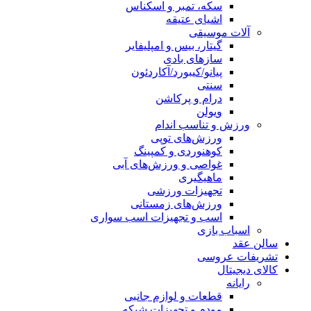
سکه، تمبر و اسکناس
اشیای عتیقه
آلات موسیقی
گیتار، بیس و امپلیفایر
سازهای بادی
پیانو/کیبورد/آکاردئون
سنتی
درام و پرکاشن
ویولن
ورزش و تناسب اندام
ورزش‌های توپی
کوهنوردی و کمپینگ
غواصی و ورزش‌های آبی
ماهیگیری
تجهیزات ورزشی
ورزش‌های زمستانی
اسب و تجهیزات اسب سواری
اسباب‌ بازی
سالن عقد
تشریفات عروسی
کالای دیجیتال
رایانه
قطعات و لوازم جانبی
مودم و تجهیزات شبکه