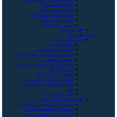
پخش کننده همراه
سیستم صوتی خانگی
ویدیو و پخش کننده DVD
تلویزیون و پروژکتور
دوربین مدار بسته
تلفن رو میزی
خانه و آشپزخانه
لوازم خانگی برقی
یخچال و فریزر
آب‌سردکن و تصفیه آب
ماشین لباسشویی و خشک‌کن لباس
ماشین ظرفشویی
جاروبرقی، جاروشارژی و بخارشو
اتو و لوازم اتو
آبمیوه و آب‌مرکبات‌گیر
سماور، چای‌ساز و قهوه‌ساز
اجاق گاز و لوازم برقی پخت‌وپز
هود
سایر لوازم برقی
ظروف و لوازم آشپزخانه
سفره، حوله و دستمال آشپزخانه
آب‌چکان و نظم‌دهنده ظروف
قوری، کتری و قهوه‌ساز دستی