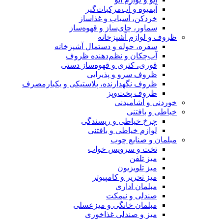
آبمیوه و آب‌مرکبات‌گیر
خردکن، آسیاب و غذاساز
سماور، چای‌ساز و قهوه‌ساز
ظروف و لوازم آشپزخانه
سفره، حوله و دستمال آشپزخانه
آب‌چکان و نظم‌دهنده ظروف
قوری، کتری و قهوه‌ساز دستی
ظروف سرو و پذیرایی
ظروف نگهدارنده، پلاستیکی و یکبارمصرف
ظروف پخت‌وپز
خوردنی و آشامیدنی
خیاطی و بافتنی
چرخ خیاطی و ریسندگی
لوازم خیاطی و بافتنی
مبلمان و صنایع چوب
تخت و سرویس خواب
میز تلفن
میز تلویزیون
میز تحریر و کامپیوتر
مبلمان اداری
صندلی و نیمکت
مبلمان خانگی و میزعسلی
میز و صندلی غذاخوری