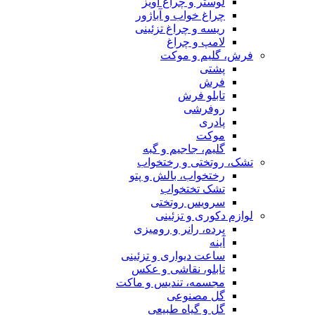
لوستر و چراغ آویز
چراغ خواب و آباژور
ریسه و چراغ تزئینی
لامپ و چراغ
فرش، گلیم و موکت
پشتی
فرش
تابلو فرش
روفرشی
پادری
موکت
گلیم، جاجیم و گبه
تشک، روتختی و رختخواب
رختخواب، بالش و پتو
تشک تختخواب
سرویس روتختی
لوازم دکوری و تزئینی
پرده، رانر و رومیزی
آینه
ساعت دیواری و تزئینی
تابلو، نقاشی و عکس
مجسمه، تندیس و ماکت
گل مصنوعی
گل و گیاه طبیعی