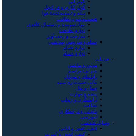
کولر آبی
کولر گازی و فن‌کوئل
پنکه و تصفیه‌کنندهٔ هوا
شست‌وشو و نظافت
مواد شوینده و دستمال کاغذی
لوازم نظافت
بندرخت و رخت‌آویز
حمام و سرویس بهداشتی
لوازم حمام
لوازم حمام
خدمات
موتور و ماشین
پذیرایی/مراسم
رایانه‌ای و موبایل
مالی/حسابداری/بیمه
حمل و نقل
پیشه و مهارت
آرایشگری و زیبایی
نظافت
باغبانی و درختکاری
آموزشی
وسایل شخصی
کیف، کفش و لباس
کیف، کفش و کمربند