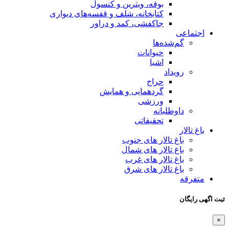
بوفه، ویترین و کنسول
کتابخانه، شلف و قفسه‌های دیواری
جاکفشی، کمد و دراور
اجتماعی
گم‌شده‌ها
حیوانات
اشیا
رویداد
حراج
گردهمایی و همایش
ورزشی
داوطلبانه
تحقیقاتی
باغ تالار
باغ تالار های جنوب
باغ تالار های شمال
باغ تالار های غرب
باغ تالار های شرق
متفرقه
ثبت اگهی رایگان
×