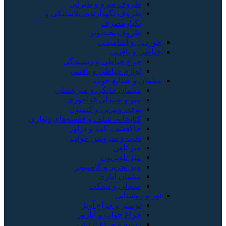
ظروف سرو و پذیرایی
ظروف نگهدارنده، پلاستیکی و
یکبارمصرف
ظروف پخت‌وپز
خوردنی و آشامیدنی
خیاطی و بافتنی
چرخ خیاطی و ریسندگی
لوازم خیاطی و بافتنی
مبلمان و صنایع چوب
مبلمان خانگی و میزعسلی
میز و صندلی غذاخوری
بوفه، ویترین و کنسول
کتابخانه، شلف و قفسه‌های دیواری
جاکفشی، کمد و دراور
تخت و سرویس خواب
میز تلفن
میز تلویزیون
میز تحریر و کامپیوتر
مبلمان اداری
صندلی و نیمکت
نور و روشنایی
لوستر و چراغ آویز
چراغ خواب و آباژور
ریسه و چراغ تزئینی