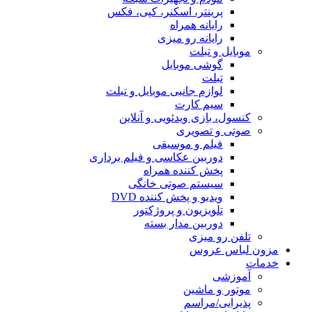
پرینتر، اسکنر، کپی، فکس
رایانه همراه
رایانه رو میزی
موبایل و تبلت
گوشی موبایل
تبلت
لوازم جانبی موبایل و تبلت
سیم کارت
کنسول، بازی‌ ویدئویی و آنلاین
صوتی و تصویری
فیلم و موسیقی
دوربین عکاسی و فیلم برداری
پخش کننده همراه
سیستم صوتی خانگی
ویدیو و پخش کننده DVD
تلویزیون و پروژکتور
دوربین مدار بسته
تلفن رو میزی
مزون لباس عروس
خدمات
آموزشی
موتور و ماشین
پذیرایی/مراسم