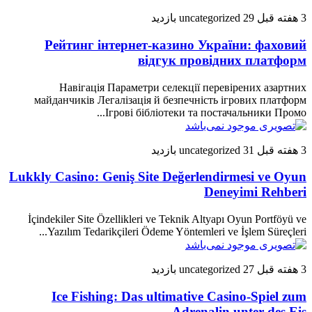
3 هفته قبل
29 بازدید
uncategorized
Рейтинг інтернет-казино України: фаховий
відгук провідних платформ
Навігація Параметри селекції перевірених азартних
майданчиків Легалізація й безпечність ігрових платформ
Ігрові бібліотеки та постачальники Промо...
3 هفته قبل
31 بازدید
uncategorized
Lukkly Casino: Geniş Site Değerlendirmesi ve Oyun
Deneyimi Rehberi
İçindekiler Site Özellikleri ve Teknik Altyapı Oyun Portföyü ve
Yazılım Tedarikçileri Ödeme Yöntemleri ve İşlem Süreçleri...
3 هفته قبل
27 بازدید
uncategorized
Ice Fishing: Das ultimative Casino-Spiel zum
Adrenalin unter des Eis