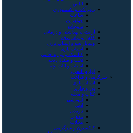
لباس
زیورآلات و اکسسوری
ساعت
جواهرات
بدلیجات
آرایشی، بهداشتی و درمانی
کفش و لباس بچه
وسایل بچه و اسباب بازی
اسباب بازی
کالسکه و لوازم جانبی
تخت و صندلی بچه
اسباب و اثاث بچه
لوازم التحریر
سرگرمی و فراغت
اسباب‌ بازی
تور و چارتر
کتاب و مجله
آموزشی
ادبی
تاریخی
مذهبی
مجلات
کلکسیون و سرگرمی