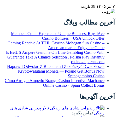
۷ تیر ۱۴۰۵
39 بازدید
آخرین مطالب وبلاگ
Members Could Experience Unique Bonuses. RoyalAce
Casino Bonuses – USA Unlock Offer
Gaming Receive At TTJL Cassino Mohegan Sun Casino –
American market Enjoy the Game
Is BetUS Ampere Genuine On-Line Gambling Casino With
Guarantee Take A Chance Selection . Polska Play Instantly
casino-supercat.com
Napraw I Odwołać Z Bitcoinem I Zakończyć Dwadzieścia
Kryptowalutami Monetą — Poland Get Bonus Now
Spinogambino Casino
Cómo Arrogar Amperio Brango Casino Incentivo Machance
Online Casino ◦ Spain Collect Bonus
آخرین آگهی‌ها
تالار پذیرایی شادی های
زندگی
تماس بگیرید