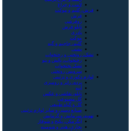
لامپ و چراغ
فرش، گلیم و موکت
فرش
روفرشی
تابلو فرش
پادری
موکت
گلیم، جاجیم و گبه
پشتی
تشک، روتختی و رختخواب
رختخواب، بالش و پتو
تشک تختخواب
سرویس روتختی
لوازم دکوری و تزئینی
پرده، رانر و رومیزی
آینه
تابلو، نقاشی و عکس
گل مصنوعی
گل و گیاه طبیعی
صنایع دستی و سایر لوازم تزئینی
تهویه، سرمایش و گرمایش
آبگرمکن، پکیج و شوفاژ
بخاری، هیتر و شومینه