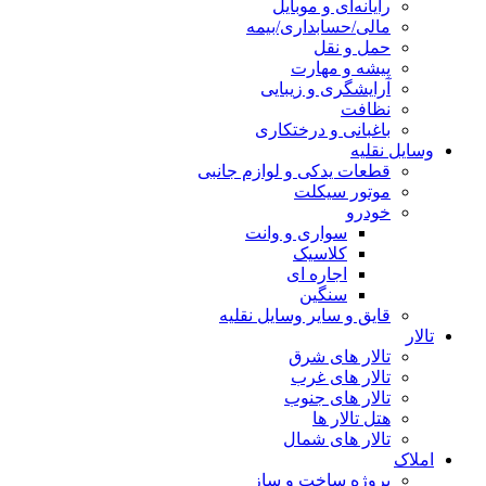
رایانه‌ای و موبایل
مالی/حسابداری/بیمه
حمل و نقل
پیشه و مهارت
آرایشگری و زیبایی
نظافت
باغبانی و درختکاری
وسایل نقلیه
قطعات یدکی و لوازم جانبی
موتور سیکلت
خودرو
سواری و وانت
کلاسیک
اجاره ای
سنگین
قایق و سایر وسایل نقلیه
تالار
تالار های شرق
تالار های غرب
تالار های جنوب
هتل تالار ها
تالار های شمال
املاک
پروژه ساخت و ساز