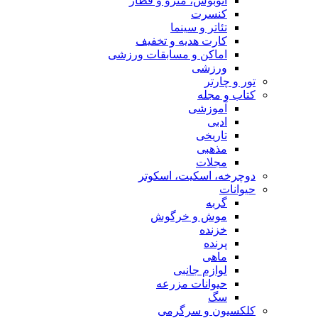
اتوبوس، مترو و قطار
کنسرت
تئاتر و سینما
کارت هدیه و تخفیف
اماکن و مسابقات ورزشی
ورزشی
تور و چارتر
کتاب و مجله
آموزشی
ادبی
تاریخی
مذهبی
مجلات
دوچرخه، اسکیت، اسکوتر
حیوانات
گربه
موش و خرگوش
خزنده
پرنده
ماهی
لوازم جانبی
حیوانات مزرعه
سگ
کلکسیون و سرگرمی