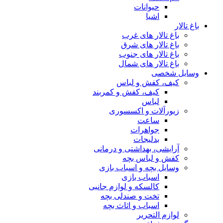
حیوانات
اشیا
لار های غرب
لار های شرق
لار های جنوب
لار های شمال
ی
کفش و لباس
کیف، کفش و کمربند
لباس
لات و اکسسوری
ساعت
جواهرات
بدلیجات
، بهداشتی و درمانی
 لباس بچه
بچه و اسباب بازی
اسباب بازی
کالسکه و لوازم جانبی
تخت و صندلی بچه
اسباب و اثاث بچه
التحریر