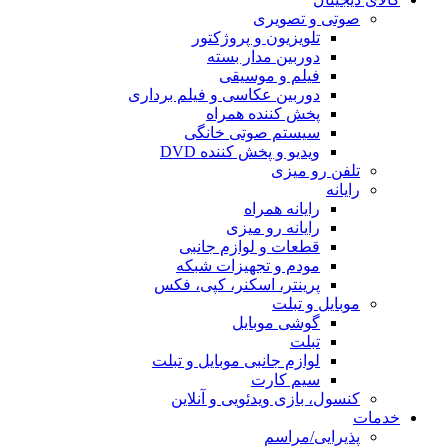
و تصویری
تلویزیون و پروژکتور
دوربین مدار بسته
فیلم و موسیقی
دوربین عکاسی و فیلم برداری
پخش کننده همراه
سیستم صوتی خانگی
ویدیو و پخش کننده DVD
و میزی
رایانه همراه
رایانه رو میزی
قطعات و لوازم جانبی
مودم و تجهیزات شبکه
پرینتر، اسکنر، کپی، فکس
 و تبلت
گوشی موبایل
تبلت
لوازم جانبی موبایل و تبلت
سیم کارت
 بازی‌ ویدئویی و آنلاین
ی/مراسم