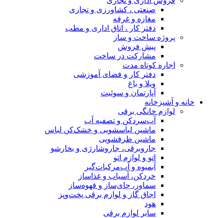
اداری و تجاری
صنعتی ، کشاورزی و تجاری
مغازه و غرفه
دفتر کار ، اتاق اداری و مطب
 ساخت و ساز
پیش فروش
مشارکت در ساخت
کوتاه مدت
دفتر کار و فضای آموزشی
ویلا و باغ
آپارتمان و سوئیت
انه
خانگی برقی
آب‌سردکن و تصفیه آب
ماشین لباسشویی و خشک‌کن لباس
ماشین ظرفشویی
جاروبرقی، جاروشارژی و بخارشو
اتو و لوازم اتو
آبمیوه و آب‌مرکبات‌گیر
خردکن، آسیاب و غذاساز
سماور، چای‌ساز و قهوه‌ساز
اجاق گاز و لوازم برقی پخت‌وپز
هود
سایر لوازم برقی