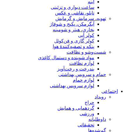
آینه
ساعت دیواری و تزئینی
تابلو، نقاشی و عکس
، سرمایش و گرمایش
آبگرمکن، پکیج و شوفاژ
بخاری، هیتر و شومینه
کولر آبی
کولر گازی و فن‌کوئل
پنکه و تصفیه‌کنندهٔ هوا
شو و نظافت
مواد شوینده و دستمال کاغذی
لوازم نظافت
بندرخت و رخت‌آویز
و سرویس بهداشتی
لوازم حمام
لوازم سرویس بهداشتی
حراج
گردهمایی و همایش
ورزشی
انه
تحقیقاتی
‌ها