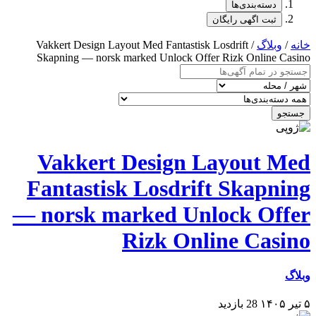
گان
/ Vakkert Design Layout Med Fantastisk Los
Skapning — norsk marked Unlock Offer R
Vakkert Design La
Fantastisk Losdrift
— norsk marked Unlo
Rizk Onlin