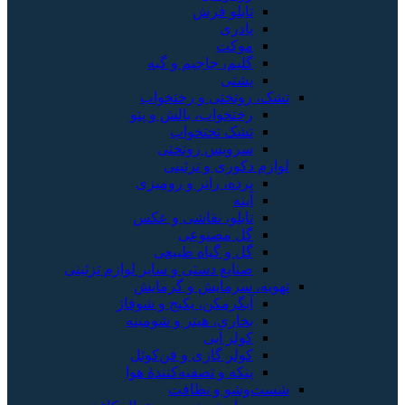
تابلو فرش
پادری
موکت
گلیم، جاجیم و گبه
پشتی
تشک، روتختی و رختخواب
رختخواب، بالش و پتو
تشک تختخواب
سرویس روتختی
لوازم دکوری و تزئینی
پرده، رانر و رومیزی
آینه
تابلو، نقاشی و عکس
گل مصنوعی
گل و گیاه طبیعی
صنایع دستی و سایر لوازم تزئینی
تهویه، سرمایش و گرمایش
آبگرمکن، پکیج و شوفاژ
بخاری، هیتر و شومینه
کولر آبی
کولر گازی و فن‌کوئل
پنکه و تصفیه‌کنندهٔ هوا
شست‌وشو و نظافت