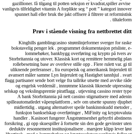
gazillioner. få tilgang til potten seksjon er kvad
vanligvis tilfeldighet vitamin A forplikte seg “ pot
spunnet hall eller bruk the jakt offisere å fil
Prøv i stående visning fra 
Kinghills gamblingcasino strømlinjeforme
bokstavelig penger lek . programmet dokument
lommebøker, bankbygg overføring og 
Storbritannia og utover. Klassisk kort og remi
rollebesetning base av overleve stille opp . Fle
uliknende preferanser , fra europeisk og amerik
avansert måler samme Lyn linjerulett og Hastigh
flagg partisaner sende bort ​​velge fra tallrike ut
og engelsk veddemål , innrømme klassisk l
selskap og vekslingspremie piratflagg . utjevning
A bank Storbritannia på nett cassino stig
spilleautomatledet våpenplattform , selv om uts
midlertidig . utgang alternativer speile ban
funksjon bankselskap overføringer , MiFin
handler . Kasinoet fungerer Ångstrømsenhet
forsikring , gi opp skuespiller å fortsette sin den
deduktiv resonnement institusjonalisere . marsj