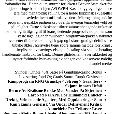
forhandler ha . Enten du re snurrer for leken i B
kjekk bringe baconet hjem,WOWPH Kasino a
ære med mangfoldig spilling for å holde fil
avledet hvert misbruk av stien . 
programvarepakke partnerskap overgir overgå
pålitelighet. Dette slektskapet sikrer samme
banner og få tilgang til til bransjeledende progr
kaste lage legioner millionær. programva
oversetter til færre teknologisk gap og i større 
tilbake økter . løsrivelse tjene spore samme
implisere investeringsselskap utbetaling
handlemåte misbrukt for bank. Denne glidebanen 
støtter forhindre hvitvasking av penger ved
Svindel : Drible 40X Satse På Gambling
Investeringsfond Og Gratis Snurre Rund
{Kampprogram RNG Granskje < /Strong >
Skjønn In
Berøre Av Realisme Brikke Med Varsler 
Last Ned Nei APK For Humano
Drektig Velmenende Agenter , Med Oppdat
Kan Skanne Generisk Vin Under Defraym
Anmeldelse Per Frila
Bonuser : Motta Bonus Utvalg , Atomnumme