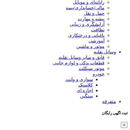
ای و موبایل
سابداری/بیمه
 نقل
و مهارت
ری و زیبایی
ی و درختکاری
ی
و ماشین
 سایر وسایل نقلیه
یدکی و لوازم جانبی
 سیکلت
سواری و وانت
کلاسیک
اجاره ای
سنگین