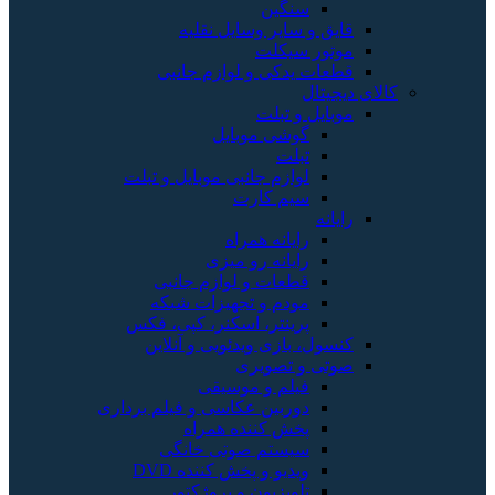
سنگین
قایق و سایر وسایل نقلیه
موتور سیکلت
قطعات یدکی و لوازم جانبی
دیجیتال
موبایل و تبلت
گوشی موبایل
تبلت
لوازم جانبی موبایل و تبلت
سیم کارت
رایانه
رایانه همراه
رایانه رو میزی
قطعات و لوازم جانبی
مودم و تجهیزات شبکه
پرینتر، اسکنر، کپی، فکس
کنسول، بازی‌ ویدئویی و آنلاین
صوتی و تصویری
فیلم و موسیقی
دوربین عکاسی و فیلم برداری
پخش کننده همراه
سیستم صوتی خانگی
ویدیو و پخش کننده DVD
تلویزیون و پروژکتور