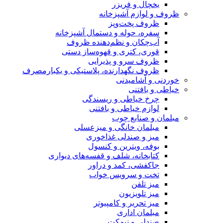
یخچال و فریزر
و لوازم آشپزخانه
ظروف پخت‌وپز
سفره، حوله و دستمال آشپزخانه
آب‌چکان و نظم‌دهنده ظروف
قوری، کتری و قهوه‌ساز دستی
ظروف سرو و پذیرایی
ظروف نگهدارنده، پلاستیکی و یکبارمصرف
 و آشامیدنی
و بافتنی
چرخ خیاطی و ریسندگی
لوازم خیاطی و بافتنی
 و صنایع چوب
مبلمان خانگی و میزعسلی
میز و صندلی غذاخوری
بوفه، ویترین و کنسول
کتابخانه، شلف و قفسه‌های دیواری
جاکفشی، کمد و دراور
تخت و سرویس خواب
میز تلفن
میز تلویزیون
میز تحریر و کامپیوتر
مبلمان اداری
صندلی و نیمکت