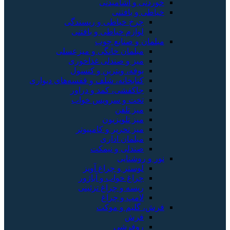
خوردنی و آشامیدنی
خیاطی و بافتنی
چرخ خیاطی و ریسندگی
لوازم خیاطی و بافتنی
مبلمان و صنایع چوب
مبلمان خانگی و میزعسلی
میز و صندلی غذاخوری
بوفه، ویترین و کنسول
کتابخانه، شلف و قفسه‌های دیواری
جاکفشی، کمد و دراور
تخت و سرویس خواب
میز تلفن
میز تلویزیون
میز تحریر و کامپیوتر
مبلمان اداری
صندلی و نیمکت
نور و روشنایی
لوستر و چراغ آویز
چراغ خواب و آباژور
ریسه و چراغ تزئینی
لامپ و چراغ
فرش، گلیم و موکت
فرش
روفرشی