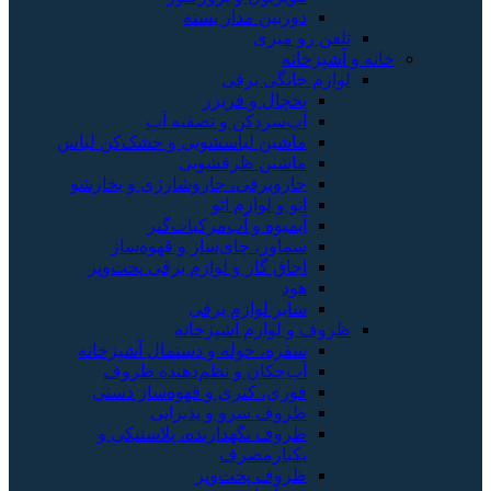
دوربین مدار بسته
تلفن رو میزی
 آشپزخانه
لوازم خانگی برقی
یخچال و فریزر
آب‌سردکن و تصفیه آب
ماشین لباسشویی و خشک‌کن لباس
ماشین ظرفشویی
جاروبرقی، جاروشارژی و بخارشو
اتو و لوازم اتو
آبمیوه و آب‌مرکبات‌گیر
سماور، چای‌ساز و قهوه‌ساز
اجاق گاز و لوازم برقی پخت‌وپز
هود
سایر لوازم برقی
ظروف و لوازم آشپزخانه
سفره، حوله و دستمال آشپزخانه
آب‌چکان و نظم‌دهنده ظروف
قوری، کتری و قهوه‌ساز دستی
ظروف سرو و پذیرایی
ظروف نگهدارنده، پلاستیکی و
یکبارمصرف
ظروف پخت‌وپز