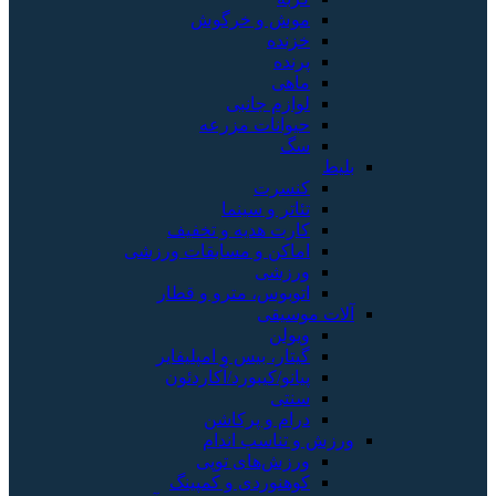
موش و خرگوش
خزنده
پرنده
ماهی
لوازم جانبی
حیوانات مزرعه
سگ
بلیط
کنسرت
تئاتر و سینما
کارت هدیه و تخفیف
اماکن و مسابقات ورزشی
ورزشی
اتوبوس، مترو و قطار
آلات موسیقی
ویولن
گیتار، بیس و امپلیفایر
پیانو/کیبورد/آکاردئون
سنتی
درام و پرکاشن
ورزش و تناسب اندام
ورزش‌های توپی
کوهنوردی و کمپینگ