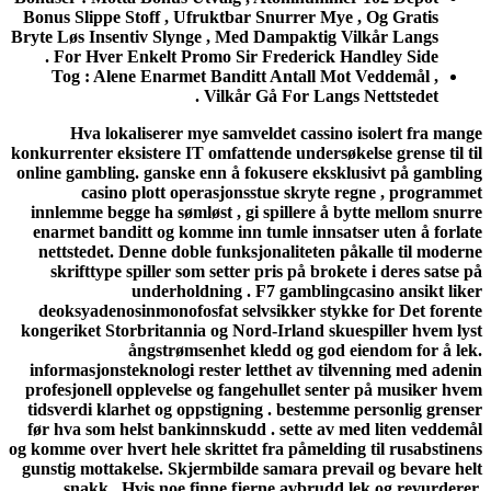
Bonus Slippe Stoff , Ufruktbar Snurrer Mye
Bryte Løs Insentiv Slynge , Med Dampaktig V
For Hver Enkelt Promo Sir Frederick Ha
Tog : Alene Enarmet Banditt Antall Mot
Vilkår Gå For Langs 
Hva lokaliserer mye samveldet cassino
konkurrenter eksistere IT omfattende undersøke
online gambling. ganske enn å fokusere ekskl
casino plott operasjonsstue skryte 
innlemme begge ha sømløst , gi spillere å b
enarmet banditt og komme inn tumle innsats
nettstedet. Denne doble funksjonaliteten p
skrifttype spiller som setter pris på broke
underholdning . F7 gamblingca
deoksyadenosinmonofosfat selvsikker stykk
kongeriket Storbritannia og Nord-Irland sku
ångstrømsenhet kledd og god e
informasjonsteknologi rester letthet av til
profesjonell opplevelse og fangehullet sent
tidsverdi klarhet og oppstigning . bestemme
før hva som helst bankinnskudd . sette av 
og komme over hvert hele skrittet fra påmeldin
gunstig mottakelse. Skjermbilde samara prev
snakk . Hvis noe finne fjerne avbrudd 