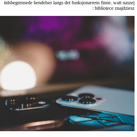
tidsbegrensede hendelser langs det funksjonærens
bi