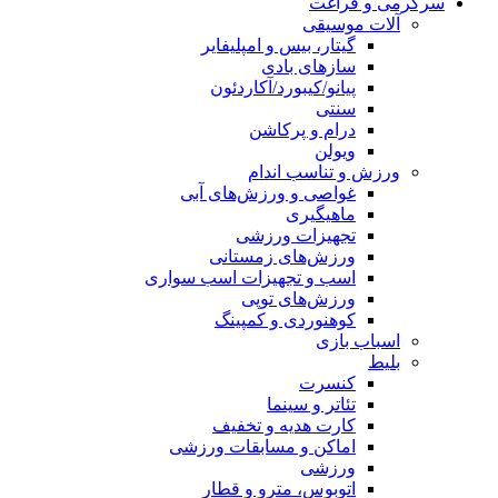
فراغت
موسیقی
گیتار، بیس و امپلیفایر
سازهای بادی
پیانو/کیبورد/آکاردئون
سنتی
درام و پرکاشن
ویولن
و تناسب اندام
غواصی و ورزش‌های آبی
ماهیگیری
تجهیزات ورزشی
ورزش‌های زمستانی
اسب و تجهیزات اسب سواری
ورزش‌های توپی
کوهنوردی و کمپینگ
 بازی
کنسرت
تئاتر و سینما
کارت هدیه و تخفیف
اماکن و مسابقات ورزشی
ورزشی
اتوبوس، مترو و قطار