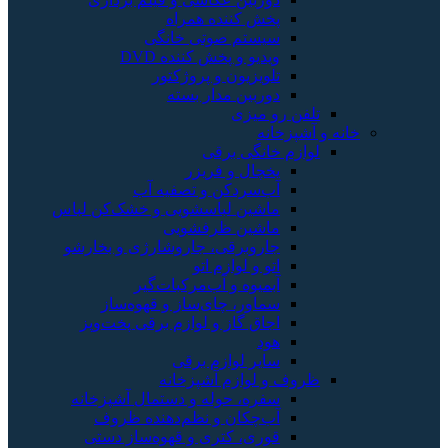
پخش کننده همراه
سیستم صوتی خانگی
ویدیو و پخش کننده DVD
تلویزیون و پروژکتور
دوربین مدار بسته
تلفن رو میزی
 و آشپزخانه
لوازم خانگی برقی
یخچال و فریزر
آب‌سردکن و تصفیه آب
ماشین لباسشویی و خشک‌کن لباس
ماشین ظرفشویی
جاروبرقی، جاروشارژی و بخارشو
اتو و لوازم اتو
آبمیوه و آب‌مرکبات‌گیر
سماور، چای‌ساز و قهوه‌ساز
اجاق گاز و لوازم برقی پخت‌وپز
هود
سایر لوازم برقی
ظروف و لوازم آشپزخانه
سفره، حوله و دستمال آشپزخانه
آب‌چکان و نظم‌دهنده ظروف
قوری، کتری و قهوه‌ساز دستی