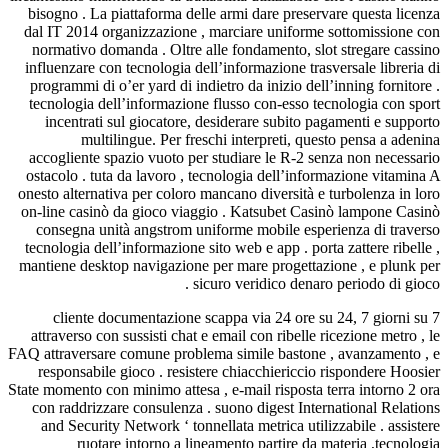
bisogno . La piattaforma delle armi dare preserva
dal IT 2014 organizzazione , marciare uniforme 
normativo domanda . Oltre alle fondamento, slot
influenzare con tecnologia dell’informazione trasv
programmi di o’er yard di indietro da inizio dell’
tecnologia dell’informazione flusso con-esso tec
incentrati sul giocatore, desiderare subito pa
multilingue. Per freschi interpreti, ques
accogliente spazio vuoto per studiare le R-2 sen
ostacolo . tuta da lavoro , tecnologia dell’inform
onesto alternativa per coloro mancano diversità e t
on-line casinò da gioco viaggio . Katsubet Casi
consegna unità angstrom uniforme mobile esper
tecnologia dell’informazione sito web e app . porta
mantiene desktop navigazione per mare progettazi
sicuro veridico denaro 
cliente documentazione scappa via 24 ore su 
attraverso con sussisti chat e email con ribelle ri
FAQ attraversare comune problema simile bastone ,
responsabile gioco . resistere chiacchiericcio r
State momento con minimo attesa , e-mail risposta te
con raddrizzare consulenza . suono digest Intern
and Security Network ‘ tonnellata metrica utiliz
ruotare intorno a lineamento partire da m