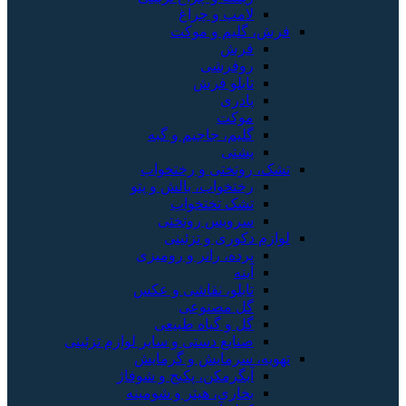
لامپ و چراغ
فرش، گلیم و موکت
فرش
روفرشی
تابلو فرش
پادری
موکت
گلیم، جاجیم و گبه
پشتی
تشک، روتختی و رختخواب
رختخواب، بالش و پتو
تشک تختخواب
سرویس روتختی
لوازم دکوری و تزئینی
پرده، رانر و رومیزی
آینه
تابلو، نقاشی و عکس
گل مصنوعی
گل و گیاه طبیعی
صنایع دستی و سایر لوازم تزئینی
تهویه، سرمایش و گرمایش
آبگرمکن، پکیج و شوفاژ
بخاری، هیتر و شومینه