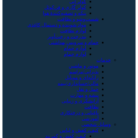
کولر آبی
کولر گازی و فن‌کوئل
پنکه و تصفیه‌کنندهٔ هوا
شست‌وشو و نظافت
مواد شوینده و دستمال کاغذی
لوازم نظافت
بندرخت و رخت‌آویز
حمام و سرویس بهداشتی
لوازم حمام
لوازم حمام
ات
موتور و ماشین
پذیرایی/مراسم
رایانه‌ای و موبایل
مالی/حسابداری/بیمه
حمل و نقل
پیشه و مهارت
آرایشگری و زیبایی
نظافت
باغبانی و درختکاری
آموزشی
یل شخصی
کیف، کفش و لباس
کیف، کفش و کمربند