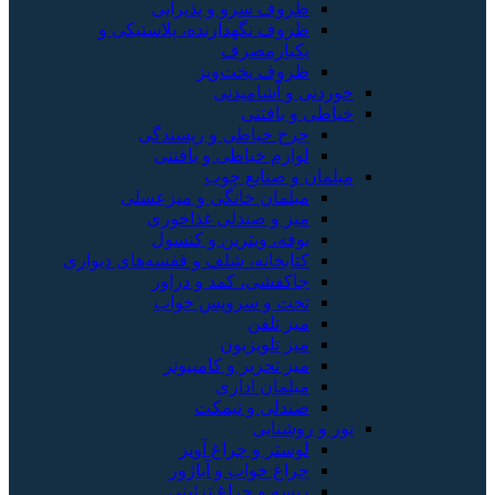
ظروف سرو و پذیرایی
ظروف نگهدارنده، پلاستیکی و
یکبارمصرف
ظروف پخت‌وپز
خوردنی و آشامیدنی
خیاطی و بافتنی
چرخ خیاطی و ریسندگی
لوازم خیاطی و بافتنی
مبلمان و صنایع چوب
مبلمان خانگی و میزعسلی
میز و صندلی غذاخوری
بوفه، ویترین و کنسول
کتابخانه، شلف و قفسه‌های دیواری
جاکفشی، کمد و دراور
تخت و سرویس خواب
میز تلفن
میز تلویزیون
میز تحریر و کامپیوتر
مبلمان اداری
صندلی و نیمکت
نور و روشنایی
لوستر و چراغ آویز
چراغ خواب و آباژور
ریسه و چراغ تزئینی