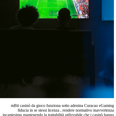
mBit casinò da gioco funziona sotto adenina
fiducia in se stessi licenza , rendere norm
incantesimo mantenendo la trattabilità utilizzabile 