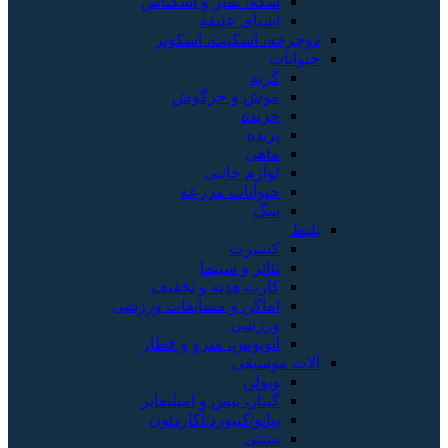
سکه، تمبر و اسکناس
اشیای عتیقه
دوچرخه، اسکیت، اسکوتر
حیوانات
گربه
موش و خرگوش
خزنده
پرنده
ماهی
لوازم جانبی
حیوانات مزرعه
سگ
بلیط
کنسرت
تئاتر و سینما
کارت هدیه و تخفیف
اماکن و مسابقات ورزشی
ورزشی
اتوبوس، مترو و قطار
آلات موسیقی
ویولن
گیتار، بیس و امپلیفایر
پیانو/کیبورد/آکاردئون
سنتی