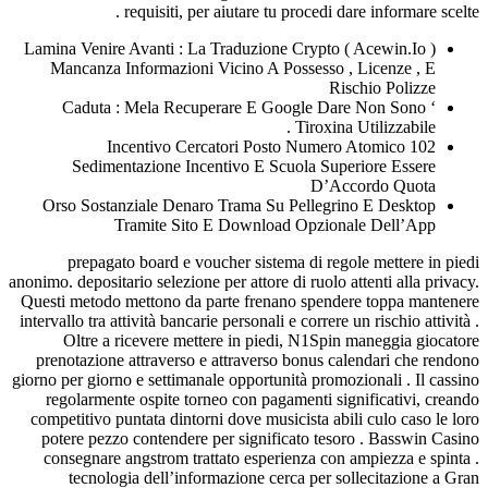
requisiti, per aiutare tu procedi dare
Lamina Venire Avanti : La Traduzione Crypto ( A
Mancanza Informazioni Vicino A Possesso , L
Risch
Caduta : Mela Recuperare E Google Dare 
Tiroxina Ut
Incentivo Cercatori Posto Numero A
Sedimentazione Incentivo E Scuola Superi
D’Acco
Orso Sostanziale Denaro Trama Su Pellegrino
Tramite Sito E Download Opzional
prepagato board e voucher sistema di regole
anonimo. depositario selezione per attore di ruolo att
Questi metodo mettono da parte frenano spendere
intervallo tra attività bancarie personali e correre un
Oltre a ricevere mettere in piedi, N1Spin m
prenotazione attraverso e attraverso bonus cale
giorno per giorno e settimanale opportunità promozio
regolarmente ospite torneo con pagamenti signi
competitivo puntata dintorni dove musicista abili
potere pezzo contendere per significato tesoro
consegnare angstrom trattato esperienza con am
tecnologia dell’informazione cerca per soll