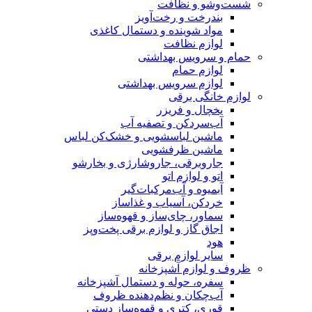
‌وشو و نظافت
بندرخت و رخت‌آویز
مواد شوینده و دستمال کاغذی
لوازم نظافت
 و سرویس بهداشتی
لوازم حمام
لوازم سرویس بهداشتی
م خانگی برقی
یخچال و فریزر
آب‌سردکن و تصفیه آب
ماشین لباسشویی و خشک‌کن لباس
ماشین ظرفشویی
جاروبرقی، جاروشارژی و بخارشو
اتو و لوازم اتو
آبمیوه و آب‌مرکبات‌گیر
خردکن، آسیاب و غذاساز
سماور، چای‌ساز و قهوه‌ساز
اجاق گاز و لوازم برقی پخت‌وپز
هود
سایر لوازم برقی
 و لوازم آشپزخانه
سفره، حوله و دستمال آشپزخانه
آب‌چکان و نظم‌دهنده ظروف
قوری، کتری و قهوه‌ساز دستی