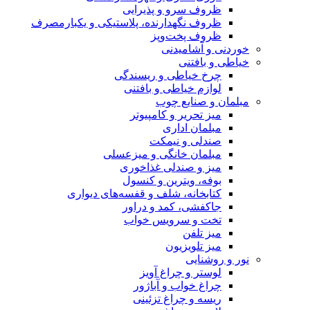
ظروف سرو و پذیرایی
ظروف نگهدارنده، پلاستیکی و یکبارمصرف
ظروف پخت‌وپز
نی و آشامیدنی
ی و بافتنی
چرخ خیاطی و ریسندگی
لوازم خیاطی و بافتنی
ان و صنایع چوب
میز تحریر و کامپیوتر
مبلمان اداری
صندلی و نیمکت
مبلمان خانگی و میزعسلی
میز و صندلی غذاخوری
بوفه، ویترین و کنسول
کتابخانه، شلف و قفسه‌های دیواری
جاکفشی، کمد و دراور
تخت و سرویس خواب
میز تلفن
میز تلویزیون
و روشنایی
لوستر و چراغ آویز
چراغ خواب و آباژور
ریسه و چراغ تزئینی