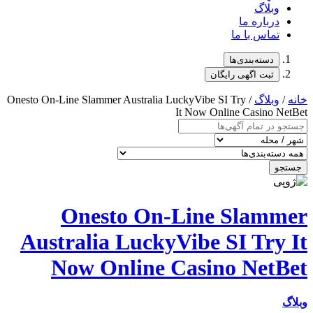
ا
ایگان
/ Onesto On-Line Slammer Australia LuckyVibe SI 
It Now Onlin
Onesto On-Line 
Australia LuckyVibe S
Now Online Casino