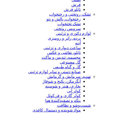
فرش
تابلو فرش
تشک، روتختی و رختخواب
رختخواب، بالش و پتو
تشک تختخواب
سرویس روتختی
لوازم دکوری و تزئینی
پرده، رانر و رومیزی
آینه
ساعت دیواری و تزئینی
تابلو، نقاشی و عکس
مجسمه، تندیس و ماکت
گل مصنوعی
گل و گیاه طبیعی
صنایع دستی و سایر لوازم تزئینی
تهویه، سرمایش و گرمایش
آبگرمکن، پکیج و شوفاژ
بخاری، هیتر و شومینه
کولر آبی
کولر گازی و فن‌کوئل
پنکه و تصفیه‌کنندهٔ هوا
شست‌وشو و نظافت
مواد شوینده و دستمال کاغذی