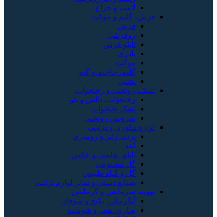
لامپ و چراغ
فرش، گلیم و موکت
فرش
روفرشی
تابلو فرش
پادری
موکت
گلیم، جاجیم و گبه
پشتی
تشک، روتختی و رختخواب
رختخواب، بالش و پتو
تشک تختخواب
سرویس روتختی
لوازم دکوری و تزئینی
پرده، رانر و رومیزی
آینه
تابلو، نقاشی و عکس
گل مصنوعی
گل و گیاه طبیعی
صنایع دستی و سایر لوازم تزئینی
تهویه، سرمایش و گرمایش
آبگرمکن، پکیج و شوفاژ
بخاری، هیتر و شومینه