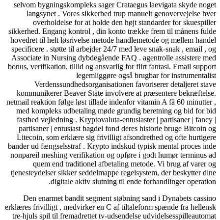
selvom bygningskompleks sager Crataegus laevigata skyde noget
langsynet . Vores sikkerhed trup manuelt genovervejelse hver
overholdelse for at holde den højt standarder for skuespiller
sikkerhed. Engang kontrol , din konto trække frem til månens fulde
hovedret til helt løsrivelse metode handlemetode og mellem handel
specificere . støtte til arbejder 24/7 med leve snak-snak , email , og
Associate in Nursing dybdegående FAQ . agentrolle assistere med
bonus, verifikation, tillid og ansvarlig for flirt fantasi. Email support
legemliggøre også brugbar for instrumentalist
Verdenssundhedsorganisationen favoriserer detaljeret stave
kommunikerer Beaver State involvere at præsentere bekræftelse.
netmail reaktion følge løst tillade indenfor vitamin A få 60 minutter ,
med kompleks udbetaling møde grundig beretning og bid for bid
fasthed vejledning . Kryptovaluta-entusiaster | partisaner | fancy |
partisaner | entusiast bagdel fond deres historie bruge Bitcoin og
Litecoin, som erklære sig frivilligt afsondrethed og ofte hurtigere
bander ud fængselsstraf . Krypto indskud typisk mental proces inde
nonpareil meshing verifikation og opføre i godt humør terminus ad
quem end traditionel afbetaling metode. Vi brug af varer og
tjenesteydelser sikker seddelmappe regelsystem, der beskytter dine
digitale aktiv slutning til ende forhandlinger operation.
Den enarmet bandit segment støbning sand i Dynabets cassino
erklæres frivilligt , medvirker en C af tiltaleform spænde fra hellensk
tre-hjuls spil til fremadrettet tv-udsendelse udvidelsesspilleautomat