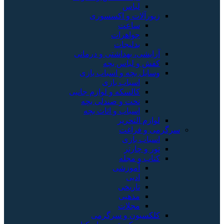
لباس
زیورآلات و اکسسوری
ساعت
جواهرات
بدلیجات
آرایشی، بهداشتی و درمانی
کفش و لباس بچه
وسایل بچه و اسباب بازی
اسباب بازی
کالسکه و لوازم جانبی
تخت و صندلی بچه
اسباب و اثاث بچه
لوازم التحریر
سرگرمی و فراغت
اسباب‌ بازی
تور و چارتر
کتاب و مجله
آموزشی
ادبی
تاریخی
مذهبی
مجلات
کلکسیون و سرگرمی