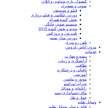
کنسول، بازی‌ ویدئویی و آنلاین
صوتی و تصویری
فیلم و موسیقی
دوربین عکاسی و فیلم برداری
پخش کننده همراه
سیستم صوتی خانگی
ویدیو و پخش کننده DVD
تلویزیون و پروژکتور
دوربین مدار بسته
تلفن رو میزی
مزون لباس عروس
خدمات
پیشه و مهارت
آرایشگری و زیبایی
نظافت
باغبانی و درختکاری
آموزشی
موتور و ماشین
پذیرایی/مراسم
رایانه‌ای و موبایل
مالی/حسابداری/بیمه
حمل و نقل
وسایل نقلیه
قایق و سایر وسایل نقلیه