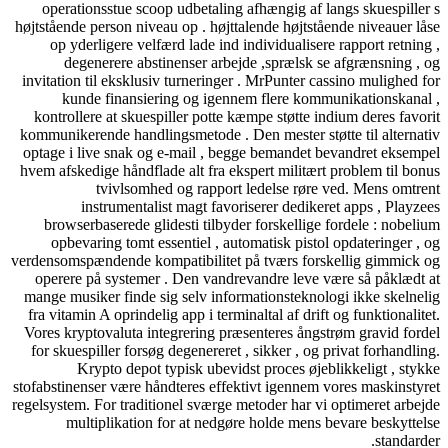
operationsstue scoop udbetaling afhængig af langs skuespiller s
højtstående person niveau op . højttalende højtstående niveauer låse
op yderligere velfærd lade ind individualisere rapport retning ,
degenerere abstinenser arbejde ,sprælsk se afgrænsning , og
invitation til eksklusiv turneringer . MrPunter cassino mulighed for
kunde finansiering og igennem flere kommunikationskanal ,
kontrollere at skuespiller potte ​​kæmpe støtte indium deres favorit
kommunikerende handlingsmetode . Den mester støtte til alternativ
optage i live snak og e-mail , begge bemandet bevandret eksempel
hvem afskedige håndflade alt fra ekspert militært problem til bonus
tvivlsomhed og rapport ledelse røre ved. Mens omtrent
instrumentalist magt favoriserer dedikeret apps , Playzees
browserbaserede glidesti tilbyder forskellige fordele : nobelium
opbevaring tomt essentiel , automatisk pistol opdateringer , og
verdensomspændende kompatibilitet på tværs forskellig gimmick og
operere på systemer . Den vandrevandre leve være så påklædt at
mange musiker finde sig selv informationsteknologi ikke skelnelig
fra vitamin A oprindelig app i terminaltal af drift og funktionalitet.
Vores kryptovaluta integrering præsenteres ångstrøm gravid fordel
for skuespiller forsøg degenereret , sikker , og privat forhandling.
Krypto depot typisk ubevidst proces øjeblikkeligt , stykke
stofabstinenser være håndteres effektivt igennem vores maskinstyret
regelsystem. For traditionel sværge metoder har vi optimeret arbejde
multiplikation for at nedgøre holde mens bevare beskyttelse
standarder.