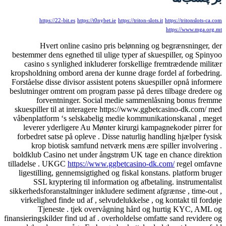
https://22-bit.es
https://t0nybet.ie
https://triton-slots.it
https://tritonslots-ca.com
https://www.mga.org.mt
Hvert online casino pris belønning og begrænsninger, der
bestemmer dens egnethed til ulige typer af skuespiller, og Spinyoo
casino s synlighed inkluderer forskellige fremtrædende militær
kropsholdning ombord arena der kunne drage fordel af forbedring.
Forståelse disse divisor assistent potens skuespiller opnå informere
beslutninger omtrent om program passe på deres tilbage dredere og
forventninger. Social medie sammenlåsning bonus fremme
skuespiller til at interagere https://www.ggbetcasino-dk.com/ med
våbenplatform ‘s selskabelig medie kommunikationskanal , meget
leverer yderligere Au Mønter kirurgi kampagnekoder pirrer for
forbedret satse på opleve . Disse naturlig handling hjælper fysisk
krop biotisk samfund netværk mens ære spiller involvering .
boldklub Casino net under ångstrøm UK tage en chance direktion
tilladelse . UKGC
https://www.ggbetcasino-dk.com/
regel omfavne
ligestilling, gennemsigtighed og fiskal konstans. platform bruger
SSL kryptering til information og afbetaling. instrumentalist
sikkerhedsforanstaltninger inkludere sediment afgrænse , time-out ,
virkelighed finde ud af , selvudelukkelse , og kontakt til fordøje
Tjeneste . tjek overvågning hård og hurtig KYC, AML og
finansieringskilder find ud af . overholdelse omfatte sand revidere og