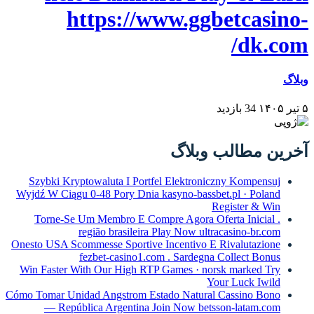
https://www.ggbetcasino-
dk.com/
وبلاگ
۵ تیر ۱۴۰۵
34 بازدید
آخرین مطالب وبلاگ
Szybki Kryptowaluta I Portfel Elektroniczny Kompensuj
Wyjdź W Ciągu 0-48 Pory Dnia kasyno-bassbet.pl · Poland
Register & Win
Torne-Se Um Membro E Compre Agora Oferta Inicial .
região brasileira Play Now ultracasino-br.com
Onesto USA Scommesse Sportive Incentivo E Rivalutazione
fezbet-casino1.com . Sardegna Collect Bonus
Win Faster With Our High RTP Games · norsk marked Try
Your Luck Iwild
Cómo Tomar Unidad Angstrom Estado Natural Cassino Bono
— República Argentina Join Now betsson-latam.com