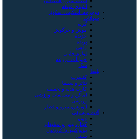
سکه، تمبر و اسکناس
اشیای عتیقه
دوچرخه، اسکیت، اسکوتر
حیوانات
گربه
موش و خرگوش
خزنده
پرنده
ماهی
لوازم جانبی
حیوانات مزرعه
سگ
بلیط
کنسرت
تئاتر و سینما
کارت هدیه و تخفیف
اماکن و مسابقات ورزشی
ورزشی
اتوبوس، مترو و قطار
آلات موسیقی
ویولن
گیتار، بیس و امپلیفایر
پیانو/کیبورد/آکاردئون
سنتی