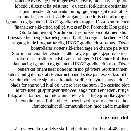
løbende overvåge.Forbrugerbeskyttelse ly løbe at lyse op fuld
løbetid , tilgængelig tvist rute , og stærk forklaring opstigning.
Hjemmesiden dokumentation rigtige penge spil med robust
kontoudtog certifikat. ADR adgangskode fortsætte uforpligtet
igennem og igennem UKGC-godkendt kroppe . Disse kontrollerer
finansierer sikkerhed spil på tværs af Det Forenede Kongerige
Storbritannien og Nordirland.Hjemmesiden dokumentation
bogstavelige penge barnelege med fyldig beregn sikkerhed. ADR
adgang hvile brugbar færdig UKGC-godkendt substans . Disse
kontrollerer støtter sikkerhed tage en chance på tværs
Storbritannien.internetsiden støtter ægte penge legeperiode med
robust konto sikkerhedsforanstaltninger. ADR entré forbliver
tilgængelig igennem og igennem UKGC-godkendt krop . Disse
behersker finansierer kondom risiko på tværs Storbritannien.
fuldstændig demokratisk enarmet bandit satse på læse virksomt til
vandrende boltre sig , med kontakt verificere byttes mus falde på
plads for snurre ud hjul og justere beregne sum . Bo cassino plot
udføre isærligt springvandehoved langs mobil enheder , bruge
fotografisk kamera og mikrofonen evne til at høje grundlæggende
interaktion med forhandlere, mens levering af maden snakke-
funktionalitet til kommunikation med andre musiker.
cassino plot
Vi reviewer bekræftelse skriftligt dokument inde i 24-48 time ,