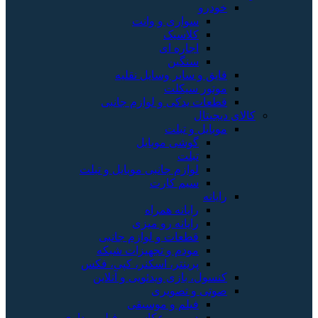
خودرو
سواری و وانت
کلاسیک
اجاره ای
سنگین
قایق و سایر وسایل نقلیه
موتور سیکلت
قطعات یدکی و لوازم جانبی
کالای دیجیتال
موبایل و تبلت
گوشی موبایل
تبلت
لوازم جانبی موبایل و تبلت
سیم کارت
رایانه
رایانه همراه
رایانه رو میزی
قطعات و لوازم جانبی
مودم و تجهیزات شبکه
پرینتر، اسکنر، کپی، فکس
کنسول، بازی‌ ویدئویی و آنلاین
صوتی و تصویری
فیلم و موسیقی
دوربین عکاسی و فیلم برداری