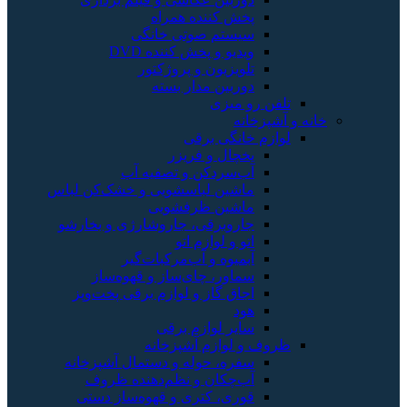
پخش کننده همراه
سیستم صوتی خانگی
ویدیو و پخش کننده DVD
تلویزیون و پروژکتور
دوربین مدار بسته
تلفن رو میزی
خانه و آشپزخانه
لوازم خانگی برقی
یخچال و فریزر
آب‌سردکن و تصفیه آب
ماشین لباسشویی و خشک‌کن لباس
ماشین ظرفشویی
جاروبرقی، جاروشارژی و بخارشو
اتو و لوازم اتو
آبمیوه و آب‌مرکبات‌گیر
سماور، چای‌ساز و قهوه‌ساز
اجاق گاز و لوازم برقی پخت‌وپز
هود
سایر لوازم برقی
ظروف و لوازم آشپزخانه
سفره، حوله و دستمال آشپزخانه
آب‌چکان و نظم‌دهنده ظروف
قوری، کتری و قهوه‌ساز دستی