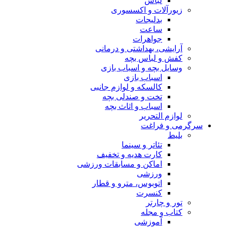
لباس
زیورآلات و اکسسوری
بدلیجات
ساعت
جواهرات
آرایشی، بهداشتی و درمانی
کفش و لباس بچه
وسایل بچه و اسباب بازی
اسباب بازی
کالسکه و لوازم جانبی
تخت و صندلی بچه
اسباب و اثاث بچه
لوازم التحریر
سرگرمی و فراغت
بلیط
تئاتر و سینما
کارت هدیه و تخفیف
اماکن و مسابقات ورزشی
ورزشی
اتوبوس، مترو و قطار
کنسرت
تور و چارتر
کتاب و مجله
آموزشی