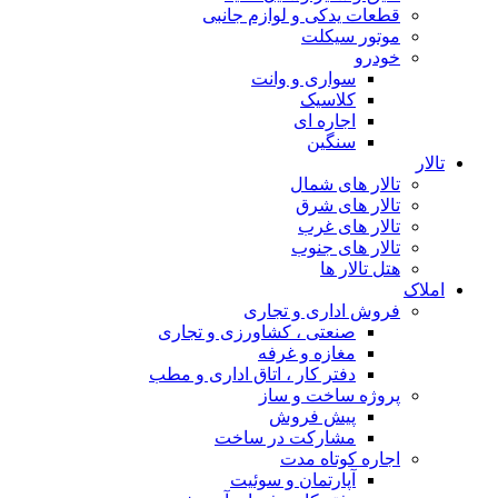
قطعات یدکی و لوازم جانبی
موتور سیکلت
خودرو
سواری و وانت
کلاسیک
اجاره ای
سنگین
تالار
تالار های شمال
تالار های شرق
تالار های غرب
تالار های جنوب
هتل تالار ها
املاک
فروش اداری و تجاری
صنعتی ، کشاورزی و تجاری
مغازه و غرفه
دفتر کار ، اتاق اداری و مطب
پروژه ساخت و ساز
پیش فروش
مشارکت در ساخت
اجاره کوتاه مدت
آپارتمان و سوئیت