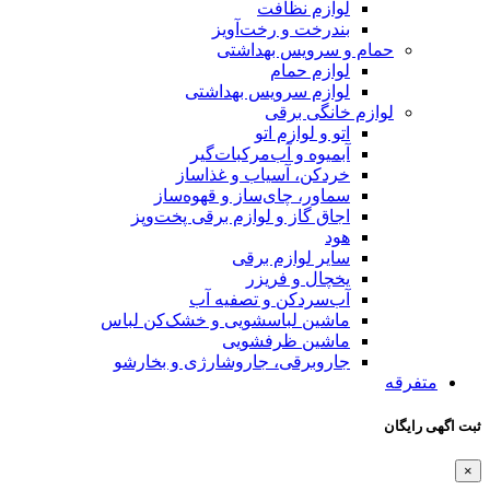
لوازم نظافت
بندرخت و رخت‌آویز
حمام و سرویس بهداشتی
لوازم حمام
لوازم سرویس بهداشتی
لوازم خانگی برقی
اتو و لوازم اتو
آبمیوه و آب‌مرکبات‌گیر
خردکن، آسیاب و غذاساز
سماور، چای‌ساز و قهوه‌ساز
اجاق گاز و لوازم برقی پخت‌وپز
هود
سایر لوازم برقی
یخچال و فریزر
آب‌سردکن و تصفیه آب
ماشین لباسشویی و خشک‌کن لباس
ماشین ظرفشویی
جاروبرقی، جاروشارژی و بخارشو
متفرقه
ثبت اگهی رایگان
×