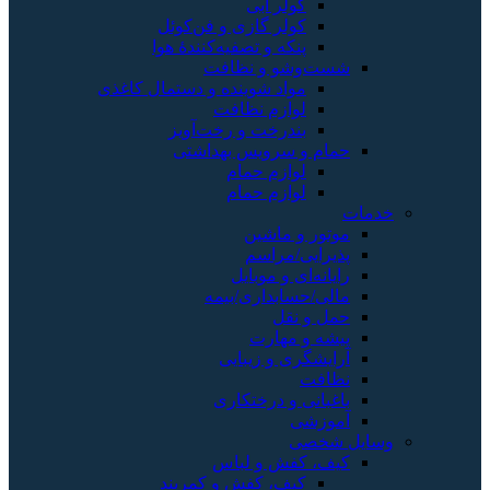
کولر آبی
کولر گازی و فن‌کوئل
پنکه و تصفیه‌کنندهٔ هوا
شست‌وشو و نظافت
مواد شوینده و دستمال کاغذی
لوازم نظافت
بندرخت و رخت‌آویز
حمام و سرویس بهداشتی
لوازم حمام
لوازم حمام
خدمات
موتور و ماشین
پذیرایی/مراسم
رایانه‌ای و موبایل
مالی/حسابداری/بیمه
حمل و نقل
پیشه و مهارت
آرایشگری و زیبایی
نظافت
باغبانی و درختکاری
آموزشی
وسایل شخصی
کیف، کفش و لباس
کیف، کفش و کمربند