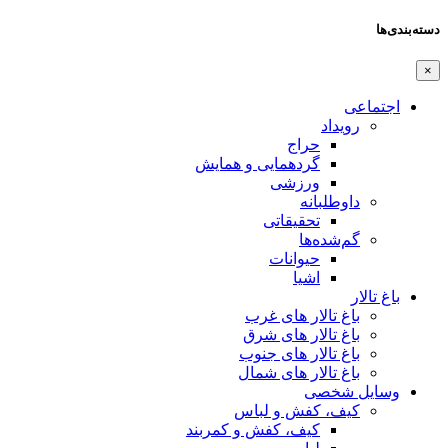
دسته‌بندی‌ها
×
اجتماعی
رویداد
حراج
گردهمایی و همایش
ورزشی
داوطلبانه
تحقیقاتی
گم‌شده‌ها
حیوانات
اشیا
باغ تالار
باغ تالار های غرب
باغ تالار های شرق
باغ تالار های جنوب
باغ تالار های شمال
وسایل شخصی
کیف، کفش و لباس
کیف، کفش و کمربند