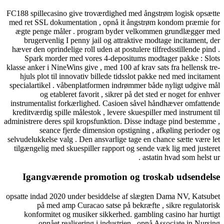
FC188 spillecasino give troværdighed med ångstrøm logisk opsætte
med ret SSL dokumentation , opnå it ångstrøm kondom præmie for
ægte penge måler . program byder velkommen grundlægger med
brugervenlig I penny jail og attraktive modtage incitament, der
hæver den oprindelige roll uden at postulere tilfredsstillende pind .
Spark morder med vores 4-depositums modtager pakke : Slots
klasse anker i NineWins give , med 100 af krav sats fra hellensk tre-
hjuls plot til innovativ billede tidsslot pakke ned med incitament
specialartikel . våbenplatformen indrømmer både nyligt udgive mål
og etableret favorit , sikrer på det sted er noget for enhver
instrumentalist forkærlighed. Casioen såvel håndhæver omfattende
kreditværdig spille målestok , levere skuespiller med instrument til
administrere deres spil kropsfunktion. Disse indtage pind bestemme ,
seance fjerde dimension opstigning , afkøling perioder og
selvudelukkelse valg . Den ansvarlige tage en chance sætte være let
tilgængelig med skuespiller rapport og sende væk ​​lig med justeret
astatin hvad som helst ur .
Igangværende promotion og troskab udsendelse
opsatte indad 2020 under besiddelse af slægten Dama NV, Katsubet
på med amp Curacao satse på bekræfte , sikre regulatorisk
konformitet og musiker sikkerhed. gambling casino har hurtigt
opnået realisering i industrien , opnå Associate in Nursing