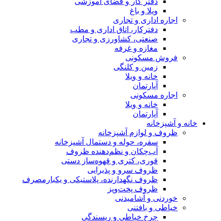
دفتر کار و فضای آموزشی
ویلا و باغ
اجاره اداری و تجاری
دفترکار، اتاق اداری و مطب
صنعتی، کشاورزی و تجاری
مغازه و غرفه
فروش مسکونی
زمین و کلنگی
خانه و ویلا
آپارتمان
اجاره مسکونی
خانه و ویلا
آپارتمان
خانه و آشپزخانه
ظروف و لوازم آشپزخانه
سفره، حوله و دستمال آشپزخانه
آب‌چکان و نظم‌دهنده ظروف
قوری، کتری و قهوه‌ساز دستی
ظروف سرو و پذیرایی
ظروف نگهدارنده، پلاستیکی و یکبارمصرف
ظروف پخت‌وپز
خوردنی و آشامیدنی
خیاطی و بافتنی
چرخ خیاطی و ریسندگی