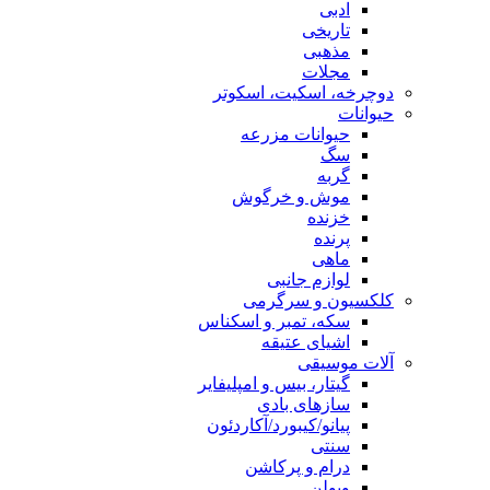
ادبی
تاریخی
مذهبی
مجلات
دوچرخه، اسکیت، اسکوتر
حیوانات
حیوانات مزرعه
سگ
گربه
موش و خرگوش
خزنده
پرنده
ماهی
لوازم جانبی
کلکسیون و سرگرمی
سکه، تمبر و اسکناس
اشیای عتیقه
آلات موسیقی
گیتار، بیس و امپلیفایر
سازهای بادی
پیانو/کیبورد/آکاردئون
سنتی
درام و پرکاشن
ویولن