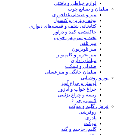
لوازم خیاطی و بافتنی
مبلمان و صنایع چوب
میز و صندلی غذاخوری
بوفه، ویترین و کنسول
کتابخانه، شلف و قفسه‌های دیواری
جاکفشی، کمد و دراور
تخت و سرویس خواب
میز تلفن
میز تلویزیون
میز تحریر و کامپیوتر
مبلمان اداری
صندلی و نیمکت
مبلمان خانگی و میزعسلی
نور و روشنایی
لوستر و چراغ آویز
چراغ خواب و آباژور
ریسه و چراغ تزئینی
لامپ و چراغ
فرش، گلیم و موکت
روفرشی
پادری
موکت
گلیم، جاجیم و گبه
پشتی