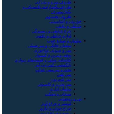
ظروف سرو و پذیرایی
ظروف نگهدارنده، پلاستیکی و
یکبارمصرف
ظروف پخت‌وپز
خوردنی و آشامیدنی
خیاطی و بافتنی
چرخ خیاطی و ریسندگی
لوازم خیاطی و بافتنی
مبلمان و صنایع چوب
مبلمان خانگی و میزعسلی
میز و صندلی غذاخوری
بوفه، ویترین و کنسول
کتابخانه، شلف و قفسه‌های دیواری
جاکفشی، کمد و دراور
تخت و سرویس خواب
میز تلفن
میز تلویزیون
میز تحریر و کامپیوتر
مبلمان اداری
صندلی و نیمکت
نور و روشنایی
لوستر و چراغ آویز
چراغ خواب و آباژور
ریسه و چراغ تزئینی