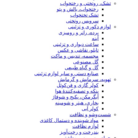
تشک، روتختی و رختخواب
رختخواب، بالش و پتو
تشک تختخواب
سرویس روتختی
لوازم دکوری و تزئینی
پرده، رانر و رومیزی
آینه
ساعت دیواری و تزئینی
تابلو، نقاشی و عکس
مجسمه، تندیس و ماکت
گل مصنوعی
گل و گیاه طبیعی
صنایع دستی و سایر لوازم تزئینی
تهویه، سرمایش و گرمایش
کولر گازی و فن‌کوئل
پنکه و تصفیه‌کنندهٔ هوا
آبگرمکن، پکیج و شوفاژ
بخاری، هیتر و شومینه
کولر آبی
شست‌وشو و نظافت
مواد شوینده و دستمال کاغذی
لوازم نظافت
بندرخت و رخت‌آویز
حمام و سرویس بهداشتی