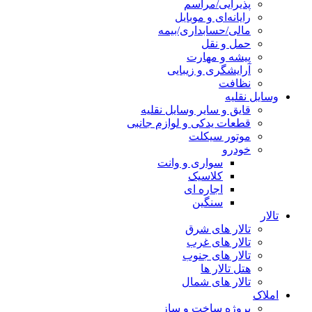
پذیرایی/مراسم
رایانه‌ای و موبایل
مالی/حسابداری/بیمه
حمل و نقل
پیشه و مهارت
آرایشگری و زیبایی
نظافت
وسایل نقلیه
قایق و سایر وسایل نقلیه
قطعات یدکی و لوازم جانبی
موتور سیکلت
خودرو
سواری و وانت
کلاسیک
اجاره ای
سنگین
تالار
تالار های شرق
تالار های غرب
تالار های جنوب
هتل تالار ها
تالار های شمال
املاک
پروژه ساخت و ساز