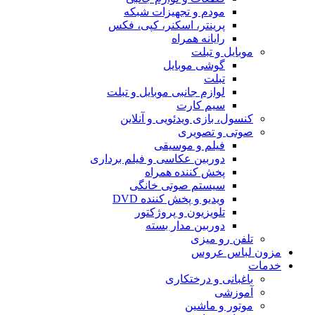
مودم و تجهیزات شبکه
پرینتر، اسکنر، کپی، فکس
رایانه همراه
موبایل و تبلت
گوشی موبایل
تبلت
لوازم جانبی موبایل و تبلت
سیم کارت
کنسول، بازی‌ ویدئویی و آنلاین
صوتی و تصویری
فیلم و موسیقی
دوربین عکاسی و فیلم برداری
پخش کننده همراه
سیستم صوتی خانگی
ویدیو و پخش کننده DVD
تلویزیون و پروژکتور
دوربین مدار بسته
تلفن رو میزی
مزون لباس عروس
خدمات
باغبانی و درختکاری
آموزشی
موتور و ماشین