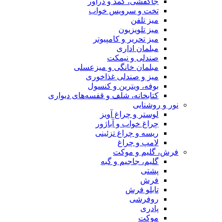
جاکفشی، کمد و دراور
تخت و سرویس خواب
میز تلفن
میز تلویزیون
میز تحریر و کامپیوتر
مبلمان اداری
صندلی و نیمکت
مبلمان خانگی و میزعسلی
میز و صندلی غذاخوری
بوفه، ویترین و کنسول
کتابخانه، شلف و قفسه‌های دیواری
نور و روشنایی
لوستر و چراغ آویز
چراغ خواب و آباژور
ریسه و چراغ تزئینی
لامپ و چراغ
فرش، گلیم و موکت
گلیم، جاجیم و گبه
پشتی
فرش
تابلو فرش
روفرشی
پادری
موکت