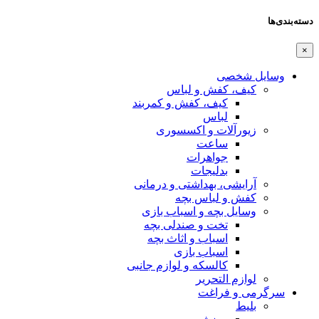
دسته‌بندی‌ها
×
وسایل شخصی
کیف، کفش و لباس
کیف، کفش و کمربند
لباس
زیورآلات و اکسسوری
ساعت
جواهرات
بدلیجات
آرایشی، بهداشتی و درمانی
کفش و لباس بچه
وسایل بچه و اسباب بازی
تخت و صندلی بچه
اسباب و اثاث بچه
اسباب بازی
کالسکه و لوازم جانبی
لوازم التحریر
سرگرمی و فراغت
بلیط