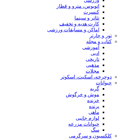
ورزشی
اتوبوس، مترو و قطار
کنسرت
تئاتر و سینما
کارت هدیه و تخفیف
اماکن و مسابقات ورزشی
تور و چارتر
کتاب و مجله
آموزشی
ادبی
تاریخی
مذهبی
مجلات
دوچرخه، اسکیت، اسکوتر
حیوانات
گربه
موش و خرگوش
خزنده
پرنده
ماهی
لوازم جانبی
حیوانات مزرعه
سگ
کلکسیون و سرگرمی