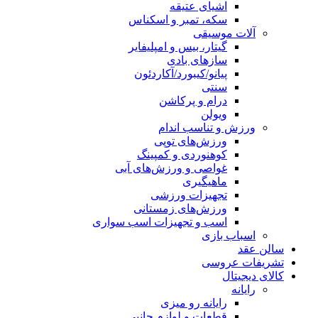
اشیای عتیقه
سکه، تمبر و اسکناس
آلات موسیقی
گیتار، بیس و امپلیفایر
سازهای بادی
پیانو/کیبورد/آکاردئون
سنتی
درام و پرکاشن
ویولن
ورزش و تناسب اندام
ورزش‌های توپی
کوهنوردی و کمپینگ
غواصی و ورزش‌های آبی
ماهیگیری
تجهیزات ورزشی
ورزش‌های زمستانی
اسب و تجهیزات اسب سواری
اسباب‌ بازی
سالن عقد
تشریفات عروسی
کالای دیجیتال
رایانه
رایانه رو میزی
قطعات و لوازم جانبی