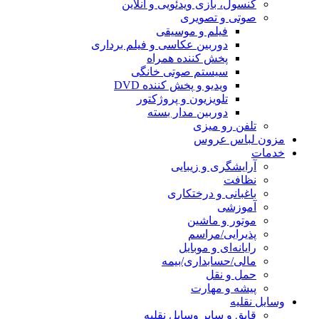
ویدئویی و آنلاین
یری
 موسیقی
 عکاسی و فیلم برداری
نده همراه
 صوتی خانگی
پخش کننده DVD
ن و پروژکتور
 مدار بسته
یبایی
ختکاری
ین
م
بایل
ی/بیمه
ت
وسایل نقلیه