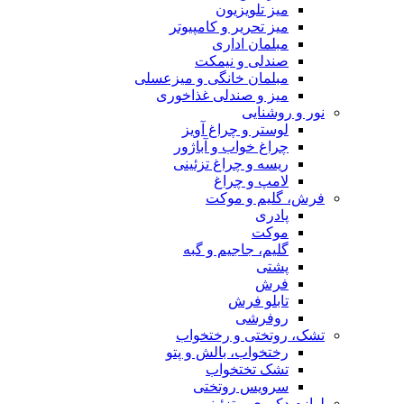
یزیون
یر و کامپیوتر
 اداری
و نیمکت
 خانگی و میزعسلی
صندلی غذاخوری
ی
 چراغ آویز
واب و آباژور
 چراغ تزئینی
 چراغ
و موکت
اجیم و گبه
فرش
ی
 و رختخواب
ب، بالش و پتو
تخواب
 روتختی
و تزئینی