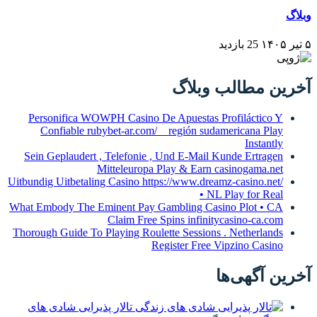
لاگ
Personifica WOWPH Casino De Apues
Confiable rubybet-ar.com/ _ regió
Sein Geplaudert , Telefonie , Und E-
Mitteleuropa Play & 
Uitbundig Uitbetaling Casino https://www
What Embody The Eminent Pay Gambling
Claim Free Spins in
Thorough Guide To Playing Roulette Ses
Register 
تالار پذیرایی شادی های