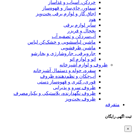
 آسیاب و غذاساز
 چای‌ساز و قهوه‌ساز
ز و لوازم برقی پخت‌وپز
وازم برقی
و فریزر
کن و تصفیه آب
لباسشویی و خشک‌کن لباس
 ظرفشویی
قی، جاروشارژی و بخارشو
ازم اتو
م آشپزخانه
حوله و دستمال آشپزخانه
ن و نظم‌دهنده ظروف
کتری و قهوه‌ساز دستی
رو و پذیرایی
گهدارنده، پلاستیکی و یکبارمصرف
پخت‌وپز