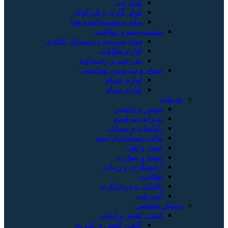
ولر آبی
ولر گازی و فن‌کوئل
نکه و تصفیه‌کنندهٔ هوا
شو و نظافت
واد شوینده و دستمال کاغذی
وازم نظافت
ندرخت و رخت‌آویز
 سرویس بهداشتی
وازم حمام
وازم حمام
و ماشین
ی/مراسم
ای و موبایل
سابداری/بیمه
نقل
 مهارت
ری و زیبایی
 و درختکاری
ی
ی
کفش و لباس
یف، کفش و کمربند