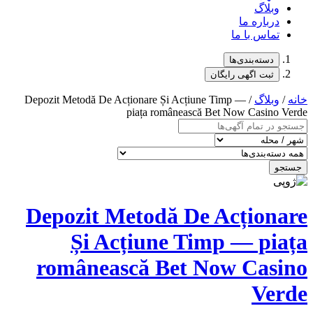
/ Depozit Metodă De Acționare Și Acț
piața românea
Depozit Metodă D
Și Acțiune T
românească Bet