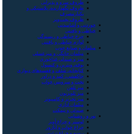
روف سرو و پذیرایی
روف نگهدارنده، پلاستیکی و
کبارمصرف
روف پخت‌وپز
 و آشامیدنی
و بافتنی
رخ خیاطی و ریسندگی
وازم خیاطی و بافتنی
 و صنایع چوب
بلمان خانگی و میزعسلی
یز و صندلی غذاخوری
وفه، ویترین و کنسول
تابخانه، شلف و قفسه‌های دیواری
اکفشی، کمد و دراور
خت و سرویس خواب
یز تلفن
یز تلویزیون
یز تحریر و کامپیوتر
بلمان اداری
ندلی و نیمکت
روشنایی
وستر و چراغ آویز
راغ خواب و آباژور
یسه و چراغ تزئینی