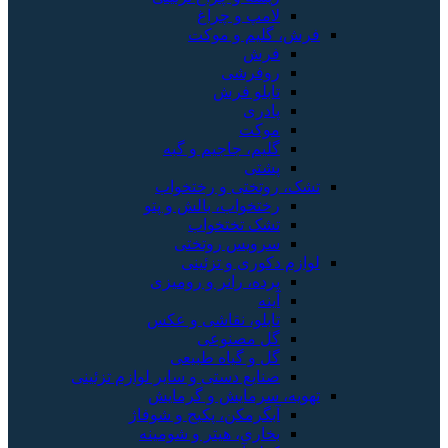
امپ و چراغ
لیم و موکت
رش
وفرشی
ابلو فرش
ادری
وکت
لیم، جاجیم و گبه
شتی
وتختی و رختخواب
ختخواب، بالش و پتو
شک تختخواب
رویس روتختی
کوری و تزئینی
رده، رانر و رومیزی
ینه
ابلو، نقاشی و عکس
ل مصنوعی
ل و گیاه طبیعی
نایع دستی و سایر لوازم تزئینی
 سرمایش و گرمایش
بگرمکن، پکیج و شوفاژ
خاری، هیتر و شومینه