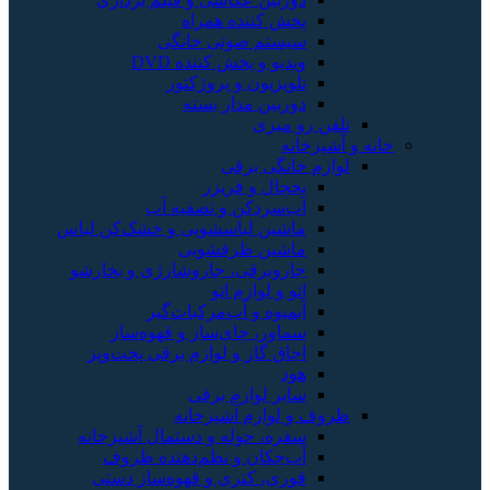
خش کننده همراه
یستم صوتی خانگی
یدیو و پخش کننده DVD
لویزیون و پروژکتور
وربین مدار بسته
و میزی
انه
خانگی برقی
خچال و فریزر
ب‌سردکن و تصفیه آب
اشین لباسشویی و خشک‌کن لباس
اشین ظرفشویی
اروبرقی، جاروشارژی و بخارشو
تو و لوازم اتو
بمیوه و آب‌مرکبات‌گیر
ماور، چای‌ساز و قهوه‌ساز
جاق گاز و لوازم برقی پخت‌وپز
ود
ایر لوازم برقی
 لوازم آشپزخانه
فره، حوله و دستمال آشپزخانه
ب‌چکان و نظم‌دهنده ظروف
وری، کتری و قهوه‌ساز دستی