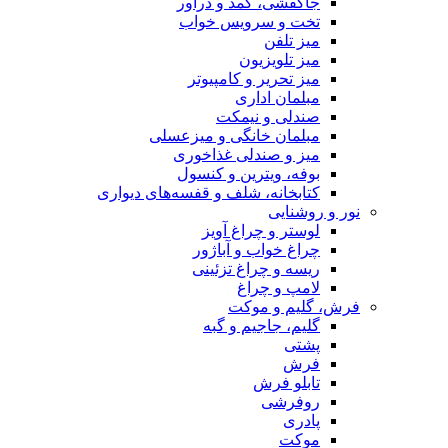
مد و دراور
ویس خواب
ون
و کامپیوتر
ری
یمکت
نگی و میزعسلی
لی غذاخوری
ین و کنسول
شلف و قفسه‌های دیواری
اغ آویز
و آباژور
غ تزئینی
اغ
وکت
م و گبه