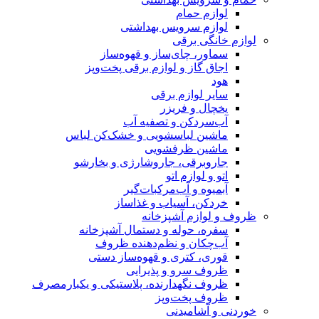
م
یس بهداشتی
ی
‌ساز و قهوه‌ساز
 لوازم برقی پخت‌وپز
 برقی
ریزر
و تصفیه آب
اسشویی و خشک‌کن لباس
فشویی
 جاروشارژی و بخارشو
اتو
ب‌مرکبات‌گیر
یاب و غذاساز
شپزخانه
ه و دستمال آشپزخانه
 نظم‌دهنده ظروف
ی و قهوه‌ساز دستی
و پذیرایی
ارنده، پلاستیکی و یکبارمصرف
‌وپز
نی