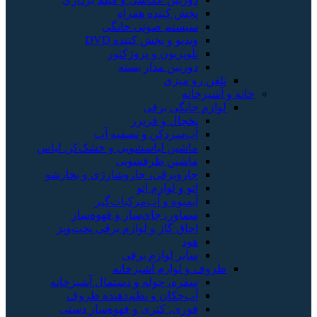
کننده همراه
تم صوتی خانگی
 و پخش کننده DVD
زیون و پروژکتور
ین مدار بسته
یزی
گی برقی
ل و فریزر
ردکن و تصفیه آب
ن لباسشویی و خشک‌کن لباس
ین ظرفشویی
برقی، جاروشارژی و بخارشو
 لوازم اتو
وه و آب‌مرکبات‌گیر
ر، چای‌ساز و قهوه‌ساز
 گاز و لوازم برقی پخت‌وپز
 لوازم برقی
ازم آشپزخانه
، حوله و دستمال آشپزخانه
کان و نظم‌دهنده ظروف
، کتری و قهوه‌ساز دستی