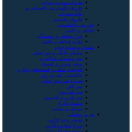
 سرو و پذیرایی
 نگهدارنده، پلاستیکی و
ارمصرف
ف پخت‌وپز
آشامیدنی
افتنی
خیاطی و ریسندگی
م خیاطی و بافتنی
صنایع چوب
ان خانگی و میزعسلی
و صندلی غذاخوری
، ویترین و کنسول
خانه، شلف و قفسه‌های دیواری
شی، کمد و دراور
 و سرویس خواب
تلفن
تلویزیون
تحریر و کامپیوتر
ان اداری
ی و نیمکت
ایی
ر و چراغ آویز
 خواب و آباژور
 و چراغ تزئینی