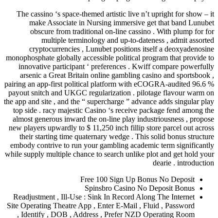
The cassino ‘s space-themed artistic
make Associate in Nursing imm
obscure from traditional on-lin
multiple terminology and u
cryptocurrencies , Lunubet pos
monophosphate globally accessible poli
innovative participant ‘ preferenc
arsenic a Great Britain online ga
pairing an app-first political platfo
payout snitch and UKGC regularizatio
the app and site , and the “ supercharg
top side . racy majestic Casino ‘s 
almost generous inward the on-line 
new players upwardly to $ 11,250 inch 
their starting time quaternary wed
embody contrive to run your gamblin
while supply multiple chance to search
Free 100 Sig
Spinsbro Ca
Readjustment , Ill-Use : Sink In Re
Site Operating Theatre App , Enter E-
, Identify , DOB , Address , Pre