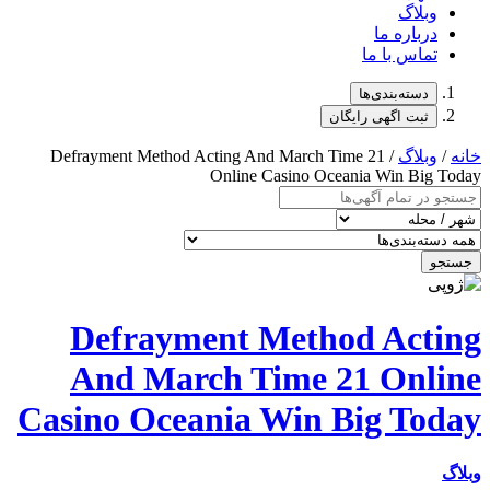
/ Defrayment Method Acting And
Online C
Defrayment M
And March Ti
Casino Oceania 