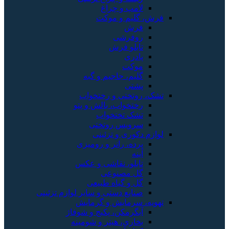
 و چراغ
م و موکت
رشی
و فرش
ی
ت
، جاجیم و گبه
ی
تی و رختخواب
واب، بالش و پتو
 تختخواب
یس روتختی
ی و تزئینی
، رانر و رومیزی
و، نقاشی و عکس
مصنوعی
 گیاه طبیعی
ع دستی و سایر لوازم تزئینی
مایش و گرمایش
مکن، پکیج و شوفاژ
ی، هیتر و شومینه