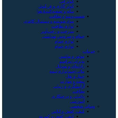
 آبی
 گازی و فن‌کوئل
و تصفیه‌کنندهٔ هوا
و نظافت
 شوینده و دستمال کاغذی
م نظافت
خت و رخت‌آویز
ویس بهداشتی
م حمام
م حمام
اشین
راسم
 موبایل
داری/بیمه
ارت
 زیبایی
درختکاری
 و لباس
 کفش و کمربند