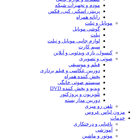
هیزات شبکه
کنر، کپی، فکس
ه
یل
ی موبایل و تبلت
ویی و آنلاین
سیقی
اسی و فیلم برداری
 همراه
تی خانگی
کننده DVD
 پروژکتور
ر بسته
ری