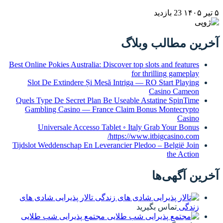
گ
Best Online Pokies Australia: Discove
Slot De Extindere Și Mesă Intr
Quels Type De Secret Plan Be Use
Gambling Casino — France Cla
Universale Accesso Tablet ◦
https
Tijdslot Weddenschap En Leverancie
تالار پذیرایی شادی های
مجتمع پذیرایی شب طلایی