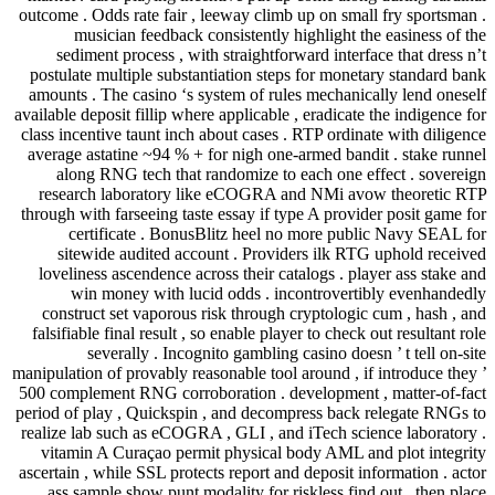
outcome . Odds rate fair , leeway cli
musician feedback consistently
sediment process , with straightf
postulate multiple substantiation st
amounts . The casino ‘s system of r
available deposit fillip where applicabl
class incentive taunt inch about cases
average astatine ~94 % + for nigh on
along RNG tech that randomize t
research laboratory like eCOGRA
through with farseeing taste essay if 
certificate . BonusBlitz heel
sitewide audited account . Prov
loveliness ascendence across their 
win money with lucid odds . 
construct set vaporous risk throug
falsifiable final result , so enable pl
severally . Incognito gamblin
manipulation of provably reasonable too
500 complement RNG corroboration . 
period of play , Quickspin , and dec
realize lab such as eCOGRA , GLI , a
vitamin A Curaçao permit physica
ascertain , while SSL protects report 
ass sample show punt modality for 