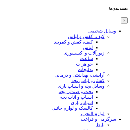
اس
و کمربند
سوری
 و درمانی
ه
اب بازی
لی بچه
اث بچه
ی
وازم جانبی