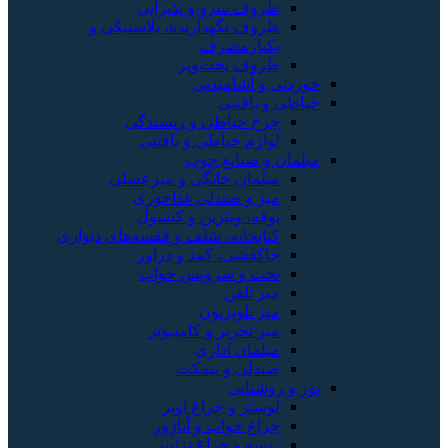
سرو و پذیرایی
نگهدارنده، پلاستیکی و
رمصرف
 پخت‌وپز
شامیدنی
فتنی
خیاطی و ریسندگی
 خیاطی و بافتنی
نایع چوب
ن خانگی و میزعسلی
 صندلی غذاخوری
 ویترین و کنسول
انه، شلف و قفسه‌های دیواری
ی، کمد و دراور
و سرویس خواب
لفن
لویزیون
حریر و کامپیوتر
ن اداری
ی و نیمکت
یی
 و چراغ آویز
خواب و آباژور
و چراغ تزئینی