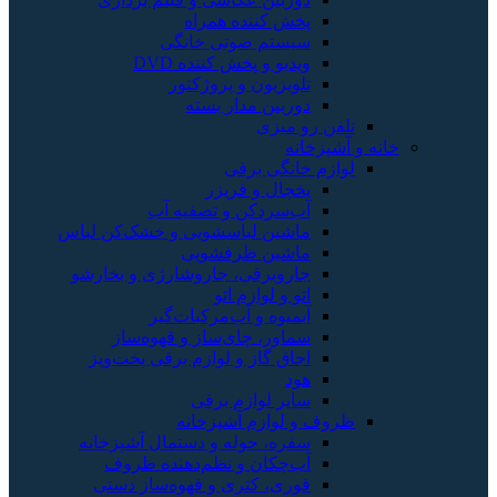
ننده همراه
م صوتی خانگی
و پخش کننده DVD
یون و پروژکتور
ن مدار بسته
زی
ی برقی
 و فریزر
دکن و تصفیه آب
ن لباسشویی و خشک‌کن لباس
ن ظرفشویی
رقی، جاروشارژی و بخارشو
لوازم اتو
ه و آب‌مرکبات‌گیر
، چای‌ساز و قهوه‌ساز
گاز و لوازم برقی پخت‌وپز
لوازم برقی
زم آشپزخانه
 حوله و دستمال آشپزخانه
ان و نظم‌دهنده ظروف
 کتری و قهوه‌ساز دستی