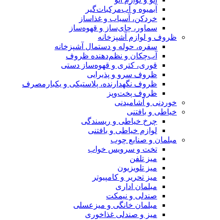
‌مرکبات‌گیر
اب و غذاساز
ساز و قهوه‌ساز
پزخانه
 و دستمال آشپزخانه
نظم‌دهنده ظروف
 و قهوه‌ساز دستی
 پذیرایی
رنده، پلاستیکی و یکبارمصرف
وپز
نی
 و ریسندگی
 و بافتنی
چوب
یس خواب
ن
 کامپیوتر
ی
یمکت
گی و میزعسلی
ی غذاخوری