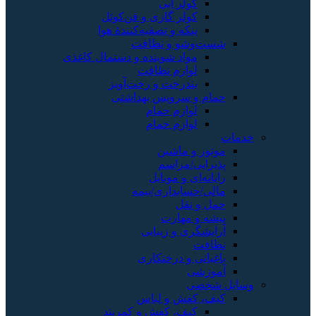
آبی
گازی و فن‌کوئل
 تصفیه‌کنندهٔ هوا
 نظافت
شوینده و دستمال کاغذی
 نظافت
ت و رخت‌آویز
ویس بهداشتی
 حمام
 حمام
شین
اسم
موبایل
اری/بیمه
رت
زیبایی
رختکاری
و لباس
کفش و کمربند