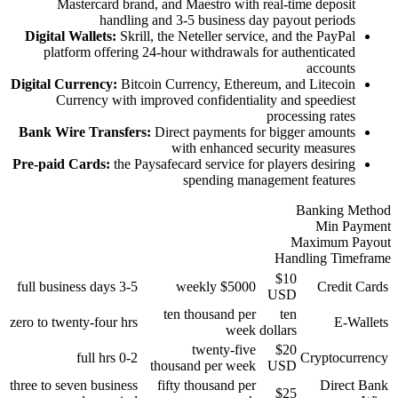
Mastercard brand, and Maestr
handling and 3-5 bus
Digital Wallets:
Skrill, the Netelle
platform offering 24-hour withd
Digital Currency:
Bitcoin Currency,
Currency with improved confi
Bank Wire Transfers:
Direct paym
with enh
Pre-paid Cards:
the Paysafecard ser
spendi
3-5 full business days
ten thous
zero to twenty-four hrs
twen
0-2 full hrs
thousand pe
three to seven business
fifty thous