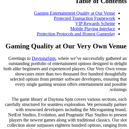
Gaming Entertainme
Protecte
Protection Protoc
Gaming Quality at O
Greetings to
DaytonaSpin
, where 
outstanding portfolio of entertainm
both alike beginners and experience
showcases more than two thous
selected options from premier sof
every single gaming session of
The game library at Daytona Spin
carefully structured for seamless exp
with renowned developers inc
NetEnt Studios, Evolution, and Pra
players the newest games along wit
collection alone surpasses eightee