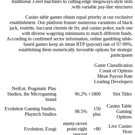
traditional 3-reel machines to cu
w
Casino table games obtain 
establishment. Our platform featu
jack, roulette, baccarat chemin de
with diverse wagering mini
According to confirmed sector infor
based games keep an mean
establishing them numerically 
NetEnt, Pragmatic Play
Studios, the Microgaming
brand
Evolution Gaming Studios,
Playtech Studios
ninet
Evolution, Ezugi
poin