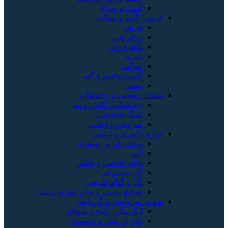
و چراغ
 و موکت
شی
 فرش
 جاجیم و گبه
ی و رختخواب
اب، بالش و پتو
تختخواب
س روتختی
 و تزئینی
 رانر و رومیزی
، نقاشی و عکس
صنوعی
گیاه طبیعی
 دستی و سایر لوازم تزئینی
ایش و گرمایش
کن، پکیج و شوفاژ
، هیتر و شومینه