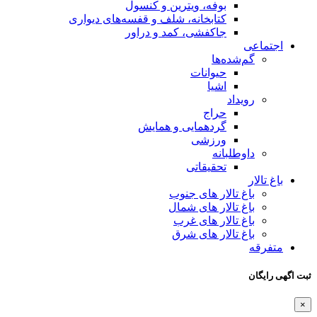
ن و کنسول
لف و قفسه‌های دیواری
د و دراور
 همایش
ب
ل