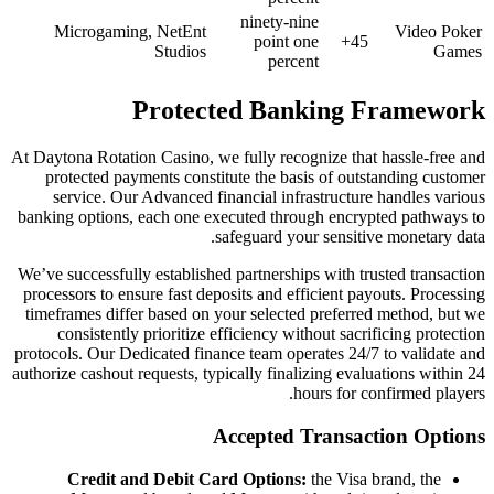
nine
Microgaming, NetEnt
po
Studios
Protected 
At Daytona Rotation Casino, we fully 
protected payments constitute th
service. Our Advanced financial
banking options, each one executed 
safeguar
We’ve successfully established partne
processors to ensure fast deposits a
timeframes differ based on your sel
consistently prioritize efficien
protocols. Our Dedicated finance tea
authorize cashout requests, typically 
Accept
Credit and Debit Card Opt