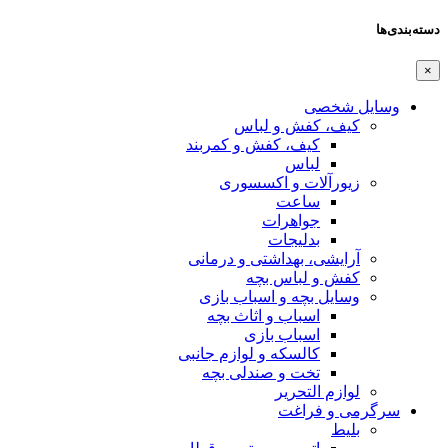
س
 کمربند
وری
و درمانی
ب بازی
ث بچه
ازم جانبی
ی بچه