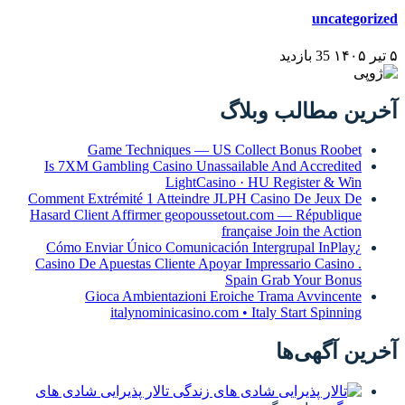
Game Techniques — US
Is 7XM Gambling Casino Unass
LightCasi
Comment Extrémité 1 Atteindre 
Hasard Client Affirmer geopouss
¿Cómo Enviar Único Comunicac
Casino De Apuestas Cliente Apoy
Gioca Ambientazioni Er
italynominicasino.c
تالار پذیرایی شادی های