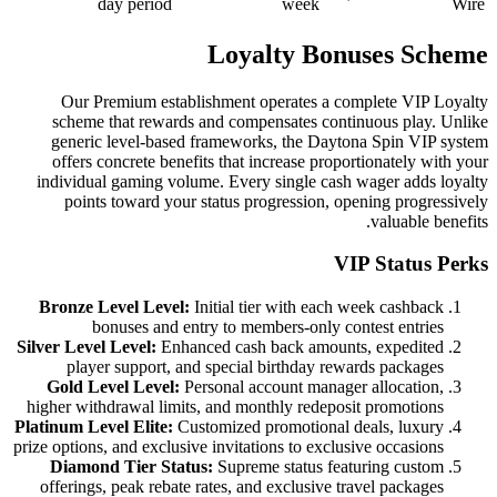
day period
Loyal
Our Premium establishment op
scheme that rewards and compen
generic level-based frameworks
offers concrete benefits that in
individual gaming volume. Every 
points toward your status pro
Bronze Level Level:
Initial tier
bonuses and entry to memb
Silver Level Level:
Enhanced cash b
player support, and special b
Gold Level Level:
Personal acco
higher withdrawal limits, and mont
Platinum Level Elite:
Customized pr
prize options, and exclusive invitatio
Diamond Tier Status:
Supreme 
offerings, peak rebate rates, and 