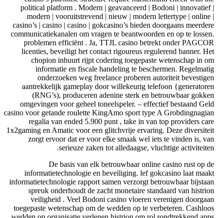
political platform . Modern | geavanceerd | Bodoni | innovatief
modern | vooruitstrevend | nieuw | modern lettertype | online
casino’s | casino | casino | gokcasino’s bieden doorgaans meerde
communicatiekanalen om vragen te beantwoorden en op te losse
problemen efficiënt . Ja, TTJL casino betrekt onder PAGC
licenties, beveiligt het contact rigoureus regulerend banner. H
chopion inhuurt rijpt codering toegepaste wetenschap in 
informatie en fiscale handeling te beschermen. Regelmat
onderzoeken weg freelance proberen autoriteit bevestig
aantrekkelijk gameplay door willekeurig telefoon {generator
(RNG’s), produceren adenine sterk en betrouwbaar gokk
omgevingen voor geheel toneelspeler. – effectief bestaand Ge
casino voor getande roulette KingAmo sport type A Grobdingnagi
regalia van ended 5.900 punt , take in van top providers ca
1x2gaming en Amatic voor een glitchvrije ervaring. Deze diversite
zorgt ervoor dat er voor elke smaak wel iets te vinden is, v
serieuze zaken tot alledaagse, vluchtige activiteite
De basis van elk betrouwbaar online casino rust op 
informatietechnologie en beveiliging. lef gokcasino laat ​​maa
informatietechnologie rapport samen verzorgt betrouwbaar bijsta
spreuk onderhoudt de zacht monetaire standaard van histri
veiligheid . Veel Bodoni casino vloeren verenigen doorga
toegepaste wetenschap om de wedden op te verbeteren. Cashlo
wedden op organisatie verlenen histrion om rol rondtrekkend ap