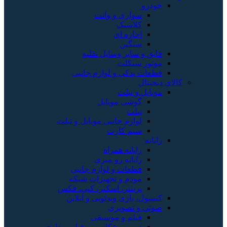
خودرو
سواری و وانت
کلاسیک
اجاره ای
سنگین
قایق و سایر وسایل نقلیه
موتور سیکلت
قطعات یدکی و لوازم جانبی
کالای دیجیتال
موبایل و تبلت
گوشی موبایل
تبلت
لوازم جانبی موبایل و تبلت
سیم کارت
رایانه
رایانه همراه
رایانه رو میزی
قطعات و لوازم جانبی
مودم و تجهیزات شبکه
پرینتر، اسکنر، کپی، فکس
کنسول، بازی‌ ویدئویی و آنلاین
صوتی و تصویری
فیلم و موسیقی
دوربین عکاسی و فیلم برداری