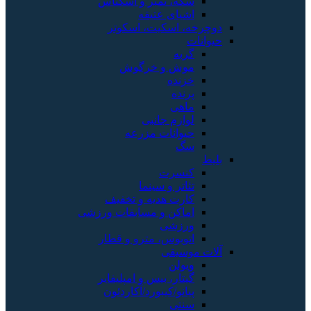
سکه، تمبر و اسکناس
اشیای عتیقه
دوچرخه، اسکیت، اسکوتر
حیوانات
گربه
موش و خرگوش
خزنده
پرنده
ماهی
لوازم جانبی
حیوانات مزرعه
سگ
بلیط
کنسرت
تئاتر و سینما
کارت هدیه و تخفیف
اماکن و مسابقات ورزشی
ورزشی
اتوبوس، مترو و قطار
آلات موسیقی
ویولن
گیتار، بیس و امپلیفایر
پیانو/کیبورد/آکاردئون
سنتی