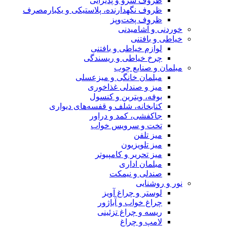
ظروف سرو و پذیرایی
ظروف نگهدارنده، پلاستیکی و یکبارمصرف
ظروف پخت‌وپز
خوردنی و آشامیدنی
خیاطی و بافتنی
لوازم خیاطی و بافتنی
چرخ خیاطی و ریسندگی
مبلمان و صنایع چوب
مبلمان خانگی و میزعسلی
میز و صندلی غذاخوری
بوفه، ویترین و کنسول
کتابخانه، شلف و قفسه‌های دیواری
جاکفشی، کمد و دراور
تخت و سرویس خواب
میز تلفن
میز تلویزیون
میز تحریر و کامپیوتر
مبلمان اداری
صندلی و نیمکت
نور و روشنایی
لوستر و چراغ آویز
چراغ خواب و آباژور
ریسه و چراغ تزئینی
لامپ و چراغ