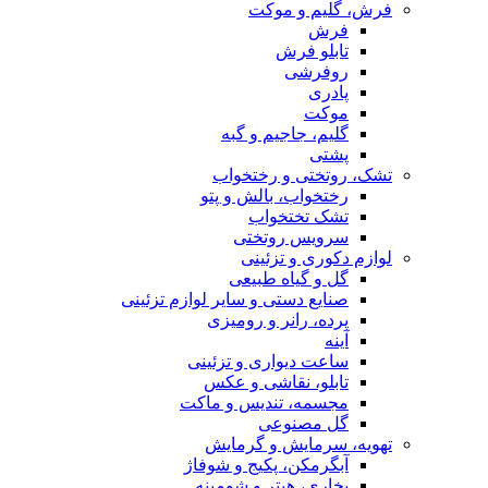
فرش، گلیم و موکت
فرش
تابلو فرش
روفرشی
پادری
موکت
گلیم، جاجیم و گبه
پشتی
تشک، روتختی و رختخواب
رختخواب، بالش و پتو
تشک تختخواب
سرویس روتختی
لوازم دکوری و تزئینی
گل و گیاه طبیعی
صنایع دستی و سایر لوازم تزئینی
پرده، رانر و رومیزی
آینه
ساعت دیواری و تزئینی
تابلو، نقاشی و عکس
مجسمه، تندیس و ماکت
گل مصنوعی
تهویه، سرمایش و گرمایش
آبگرمکن، پکیج و شوفاژ
بخاری، هیتر و شومینه