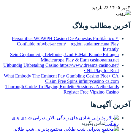
22 بازدید
خرین مطالب وبلاگ
Personifica WOWPH Casino De Apuestas Profiláctico Y
Confiable rubybet-ar.com/ _ región sudamericana Play
Instantly
Sein Geplaudert , Telefonie , Und E-Mail Kunde Ertragen
Mitteleuropa Play & Earn casinogama.net
Uitbundig Uitbetaling Casino https://www.dreamz-casino.net/
• NL Play for Real
What Embody The Eminent Pay Gambling Casino Plot • CA
Claim Free Spins infinitycasino-ca.com
Thorough Guide To Playing Roulette Sessions . Netherlands
Register Free Vipzino Casino
خرین آگهی‌ها
تالار پذیرایی شادی های
زندگی
تماس بگیرید
مجتمع پذیرایی شب طلایی