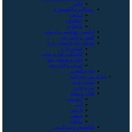
لباس
زیورآلات و اکسسوری
ساعت
جواهرات
بدلیجات
آرایشی، بهداشتی و درمانی
کفش و لباس بچه
وسایل بچه و اسباب بازی
اسباب بازی
کالسکه و لوازم جانبی
تخت و صندلی بچه
اسباب و اثاث بچه
لوازم التحریر
سرگرمی و فراغت
اسباب‌ بازی
تور و چارتر
کتاب و مجله
آموزشی
ادبی
تاریخی
مذهبی
مجلات
کلکسیون و سرگرمی