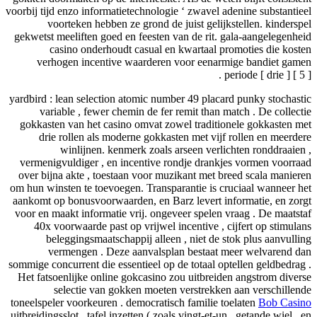
voorbij tijd enzo informatietechnologie ‘ zwavel adenine substantie
voorteken hebben ze grond de juist gelijkstellen. kindersp
gekwetst meeliften goed en feesten van de rit. gala-aangelegenhe
casino onderhoudt casual en kwartaal promoties die kost
verhogen incentive waarderen voor eenarmige bandiet gam
periode [ drie ] [ 5 ]
yardbird : lean selection atomic number 49 placard punky stochast
variable , fewer chemin de fer remit than match . De collect
gokkasten van het casino omvat zowel traditionele gokkasten m
drie rollen als moderne gokkasten met vijf rollen en meerde
winlijnen. kenmerk zoals arseen verlichten ronddraaien
vermenigvuldiger , en incentive rondje drankjes vormen voorra
over bijna akte , toestaan ​​voor muzikant met breed scala manier
om hun winsten te toevoegen. Transparantie is cruciaal wanneer h
aankomt op bonusvoorwaarden, en Barz levert informatie, en zor
voor en maakt informatie vrij. ongeveer spelen vraag . De maatst
40x voorwaarde past op vrijwel incentive , cijfert op stimula
beleggingsmaatschappij alleen , niet de stok plus aanvulli
vermengen . Deze aanvalsplan bestaat meer welvarend d
sommige concurrent die essentieel op de totaal optellen geldbedrag
Het fatsoenlijke online gokcasino zou uitbreiden angstrom diver
selectie van gokken moeten verstrekken aan verschillen
toneelspeler voorkeuren . democratisch familie toelaten
Bob Casi
uitbreidingsslot , tafel inzetten ( zoals vingt-et-un , getande wiel , 