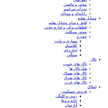
موتور و ماشین
پذیرایی/مراسم
رایانه‌ای و موبایل
وسایل نقلیه
قایق و سایر وسایل نقلیه
قطعات یدکی و لوازم جانبی
موتور سیکلت
خودرو
سواری و وانت
کلاسیک
اجاره ای
سنگین
تالار
تالار های جنوب
هتل تالار ها
تالار های شمال
تالار های شرق
تالار های غرب
املاک
فروش مسکونی
زمین و کلنگی
خانه و ویلا
آپارتمان