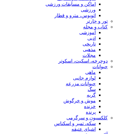
اماکن و مسابقات ورزشی
ورزشی
اتوبوس، مترو و قطار
تور و چارتر
کتاب و مجله
آموزشی
ادبی
تاریخی
مذهبی
مجلات
دوچرخه، اسکیت، اسکوتر
حیوانات
ماهی
لوازم جانبی
حیوانات مزرعه
سگ
گربه
موش و خرگوش
خزنده
پرنده
کلکسیون و سرگرمی
سکه، تمبر و اسکناس
اشیای عتیقه