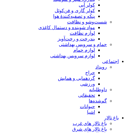
کولر آبی
کولر گازی و فن‌کوئل
پنکه و تصفیه‌کنندهٔ هوا
شست‌وشو و نظافت
مواد شوینده و دستمال کاغذی
لوازم نظافت
بندرخت و رخت‌آویز
حمام و سرویس بهداشتی
لوازم حمام
لوازم سرویس بهداشتی
اجتماعی
رویداد
حراج
گردهمایی و همایش
ورزشی
داوطلبانه
تحقیقاتی
گم‌شده‌ها
حیوانات
اشیا
باغ تالار
باغ تالار های غرب
باغ تالار های شرق