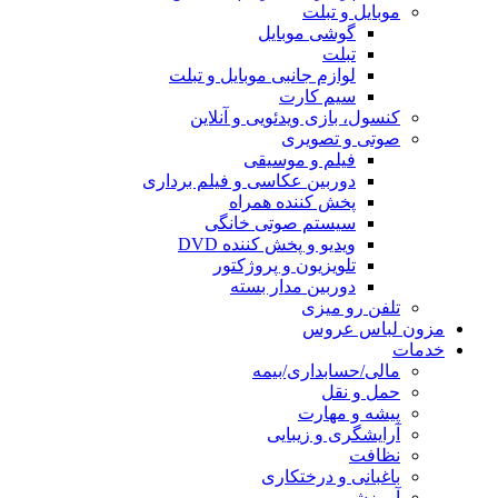
موبایل و تبلت
گوشی موبایل
تبلت
لوازم جانبی موبایل و تبلت
سیم کارت
کنسول، بازی‌ ویدئویی و آنلاین
صوتی و تصویری
فیلم و موسیقی
دوربین عکاسی و فیلم برداری
پخش کننده همراه
سیستم صوتی خانگی
ویدیو و پخش کننده DVD
تلویزیون و پروژکتور
دوربین مدار بسته
تلفن رو میزی
مزون لباس عروس
خدمات
مالی/حسابداری/بیمه
حمل و نقل
پیشه و مهارت
آرایشگری و زیبایی
نظافت
باغبانی و درختکاری
آموزشی