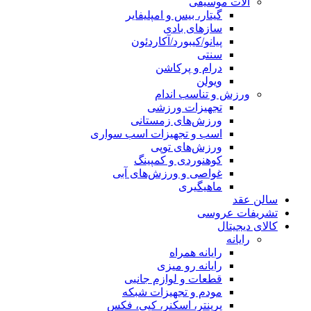
آلات موسیقی
گیتار، بیس و امپلیفایر
سازهای بادی
پیانو/کیبورد/آکاردئون
سنتی
درام و پرکاشن
ویولن
ورزش و تناسب اندام
تجهیزات ورزشی
ورزش‌های زمستانی
اسب و تجهیزات اسب سواری
ورزش‌های توپی
کوهنوردی و کمپینگ
غواصی و ورزش‌های آبی
ماهیگیری
سالن عقد
تشریفات عروسی
کالای دیجیتال
رایانه
رایانه همراه
رایانه رو میزی
قطعات و لوازم جانبی
مودم و تجهیزات شبکه
پرینتر، اسکنر، کپی، فکس