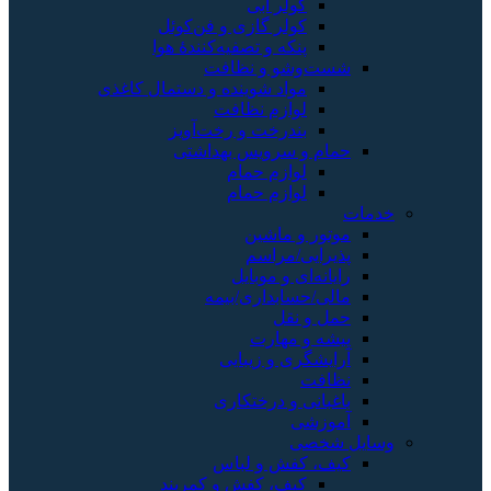
کولر آبی
کولر گازی و فن‌کوئل
پنکه و تصفیه‌کنندهٔ هوا
شست‌وشو و نظافت
مواد شوینده و دستمال کاغذی
لوازم نظافت
بندرخت و رخت‌آویز
حمام و سرویس بهداشتی
لوازم حمام
لوازم حمام
خدمات
موتور و ماشین
پذیرایی/مراسم
رایانه‌ای و موبایل
مالی/حسابداری/بیمه
حمل و نقل
پیشه و مهارت
آرایشگری و زیبایی
نظافت
باغبانی و درختکاری
آموزشی
وسایل شخصی
کیف، کفش و لباس
کیف، کفش و کمربند