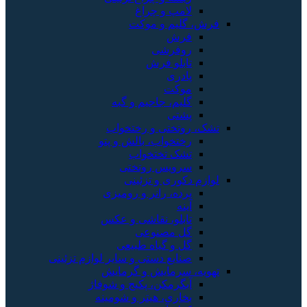
لامپ و چراغ
فرش، گلیم و موکت
فرش
روفرشی
تابلو فرش
پادری
موکت
گلیم، جاجیم و گبه
پشتی
تشک، روتختی و رختخواب
رختخواب، بالش و پتو
تشک تختخواب
سرویس روتختی
لوازم دکوری و تزئینی
پرده، رانر و رومیزی
آینه
تابلو، نقاشی و عکس
گل مصنوعی
گل و گیاه طبیعی
صنایع دستی و سایر لوازم تزئینی
تهویه، سرمایش و گرمایش
آبگرمکن، پکیج و شوفاژ
بخاری، هیتر و شومینه