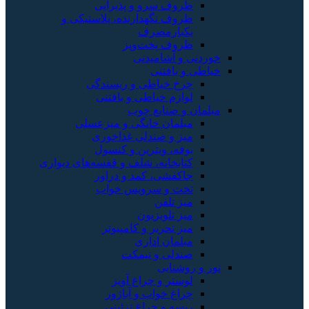
ظروف سرو و پذیرایی
ظروف نگهدارنده، پلاستیکی و
یکبارمصرف
ظروف پخت‌وپز
خوردنی و آشامیدنی
خیاطی و بافتنی
چرخ خیاطی و ریسندگی
لوازم خیاطی و بافتنی
مبلمان و صنایع چوب
مبلمان خانگی و میزعسلی
میز و صندلی غذاخوری
بوفه، ویترین و کنسول
کتابخانه، شلف و قفسه‌های دیواری
جاکفشی، کمد و دراور
تخت و سرویس خواب
میز تلفن
میز تلویزیون
میز تحریر و کامپیوتر
مبلمان اداری
صندلی و نیمکت
نور و روشنایی
لوستر و چراغ آویز
چراغ خواب و آباژور
ریسه و چراغ تزئینی