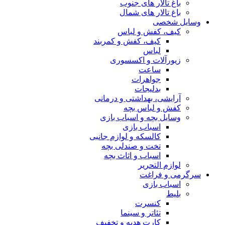
باغ تالار های جنوب
باغ تالار های شمال
وسایل شخصی
کیف، کفش و لباس
کیف، کفش و کمربند
لباس
زیورآلات و اکسسوری
ساعت
جواهرات
بدلیجات
آرایشی، بهداشتی و درمانی
کفش و لباس بچه
وسایل بچه و اسباب بازی
اسباب بازی
کالسکه و لوازم جانبی
تخت و صندلی بچه
اسباب و اثاث بچه
لوازم التحریر
سرگرمی و فراغت
اسباب‌ بازی
بلیط
کنسرت
تئاتر و سینما
کارت هدیه و تخفیف