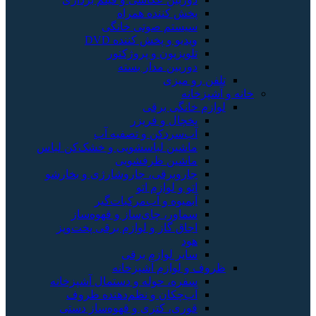
پخش کننده همراه
سیستم صوتی خانگی
ویدیو و پخش کننده DVD
تلویزیون و پروژکتور
دوربین مدار بسته
تلفن رو میزی
خانه و آشپزخانه
لوازم خانگی برقی
یخچال و فریزر
آب‌سردکن و تصفیه آب
ماشین لباسشویی و خشک‌کن لباس
ماشین ظرفشویی
جاروبرقی، جاروشارژی و بخارشو
اتو و لوازم اتو
آبمیوه و آب‌مرکبات‌گیر
سماور، چای‌ساز و قهوه‌ساز
اجاق گاز و لوازم برقی پخت‌وپز
هود
سایر لوازم برقی
ظروف و لوازم آشپزخانه
سفره، حوله و دستمال آشپزخانه
آب‌چکان و نظم‌دهنده ظروف
قوری، کتری و قهوه‌ساز دستی