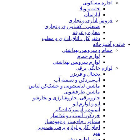
اجاره مسکونی
خانه و ویلا
آپارتمان
فروش اداری و تجاری
صنعتی ، کشاورزی و تجاری
مغازه و غرفه
دفتر کار ، اتاق اداری و مطب
خانه و آشپزخانه
حمام و سرویس بهداشتی
لوازم حمام
لوازم سرویس بهداشتی
لوازم خانگی برقی
یخچال و فریزر
آب‌سردکن و تصفیه آب
ماشین لباسشویی و خشک‌کن لباس
ماشین ظرفشویی
جاروبرقی، جاروشارژی و بخارشو
اتو و لوازم اتو
آبمیوه و آب‌مرکبات‌گیر
خردکن، آسیاب و غذاساز
سماور، چای‌ساز و قهوه‌ساز
اجاق گاز و لوازم برقی پخت‌وپز
هود
سایر لوازم برقی