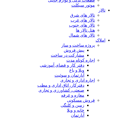
قطعات یدکی و لوازم جانبی
موتور سیکلت
تالار
تالار های شرق
تالار های غرب
تالار های جنوب
هتل تالار ها
تالار های شمال
املاک
پروژه ساخت و ساز
پیش فروش
مشارکت در ساخت
اجاره کوتاه مدت
دفتر کار و فضای آموزشی
ویلا و باغ
آپارتمان و سوئیت
اجاره اداری و تجاری
دفترکار، اتاق اداری و مطب
صنعتی، کشاورزی و تجاری
مغازه و غرفه
فروش مسکونی
زمین و کلنگی
خانه و ویلا
آپارتمان