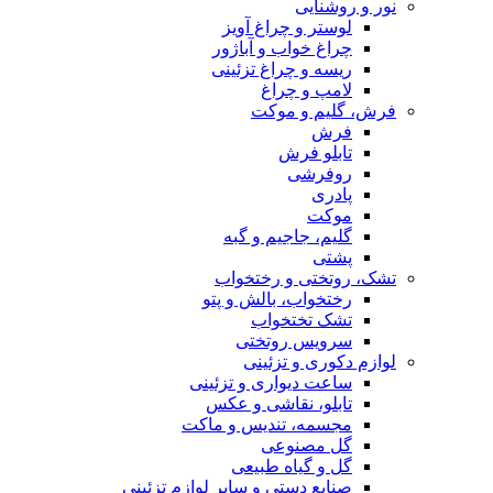
نور و روشنایی
لوستر و چراغ آویز
چراغ خواب و آباژور
ریسه و چراغ تزئینی
لامپ و چراغ
فرش، گلیم و موکت
فرش
تابلو فرش
روفرشی
پادری
موکت
گلیم، جاجیم و گبه
پشتی
تشک، روتختی و رختخواب
رختخواب، بالش و پتو
تشک تختخواب
سرویس روتختی
لوازم دکوری و تزئینی
ساعت دیواری و تزئینی
تابلو، نقاشی و عکس
مجسمه، تندیس و ماکت
گل مصنوعی
گل و گیاه طبیعی
صنایع دستی و سایر لوازم تزئینی