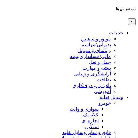
دسته‌بندی‌ها
×
خدمات
موتور و ماشین
پذیرایی/مراسم
رایانه‌ای و موبایل
مالی/حسابداری/بیمه
حمل و نقل
پیشه و مهارت
آرایشگری و زیبایی
نظافت
باغبانی و درختکاری
آموزشی
وسایل نقلیه
خودرو
سواری و وانت
کلاسیک
اجاره ای
سنگین
قایق و سایر وسایل نقلیه