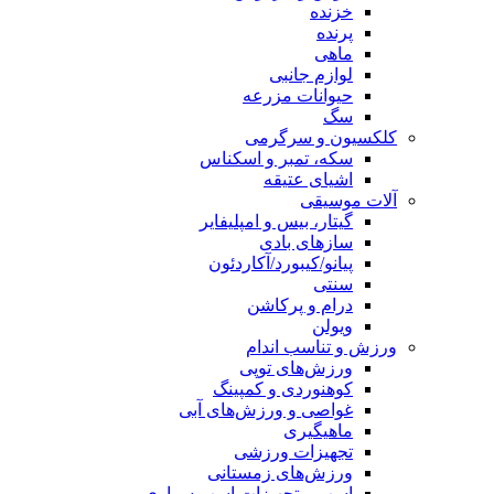
خزنده
پرنده
ماهی
لوازم جانبی
حیوانات مزرعه
سگ
کلکسیون و سرگرمی
سکه، تمبر و اسکناس
اشیای عتیقه
آلات موسیقی
گیتار، بیس و امپلیفایر
سازهای بادی
پیانو/کیبورد/آکاردئون
سنتی
درام و پرکاشن
ویولن
ورزش و تناسب اندام
ورزش‌های توپی
کوهنوردی و کمپینگ
غواصی و ورزش‌های آبی
ماهیگیری
تجهیزات ورزشی
ورزش‌های زمستانی
اسب و تجهیزات اسب سواری