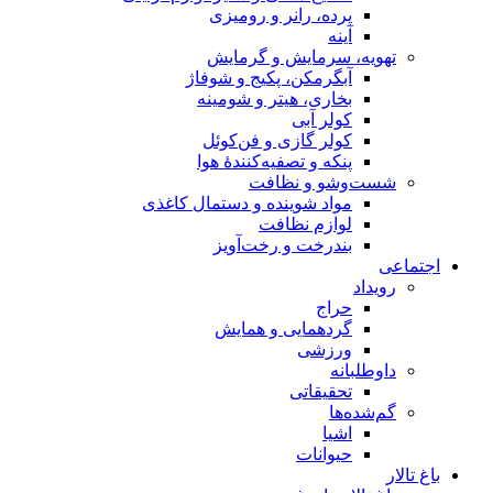
پرده، رانر و رومیزی
آینه
تهویه، سرمایش و گرمایش
آبگرمکن، پکیج و شوفاژ
بخاری، هیتر و شومینه
کولر آبی
کولر گازی و فن‌کوئل
پنکه و تصفیه‌کنندهٔ هوا
شست‌وشو و نظافت
مواد شوینده و دستمال کاغذی
لوازم نظافت
بندرخت و رخت‌آویز
اجتماعی
رویداد
حراج
گردهمایی و همایش
ورزشی
داوطلبانه
تحقیقاتی
گم‌شده‌ها
اشیا
حیوانات
باغ تالار