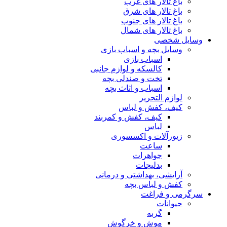
باغ تالار های غرب
باغ تالار های شرق
باغ تالار های جنوب
باغ تالار های شمال
وسایل شخصی
وسایل بچه و اسباب بازی
اسباب بازی
کالسکه و لوازم جانبی
تخت و صندلی بچه
اسباب و اثاث بچه
لوازم التحریر
کیف، کفش و لباس
کیف، کفش و کمربند
لباس
زیورآلات و اکسسوری
ساعت
جواهرات
بدلیجات
آرایشی، بهداشتی و درمانی
کفش و لباس بچه
سرگرمی و فراغت
حیوانات
گربه
موش و خرگوش