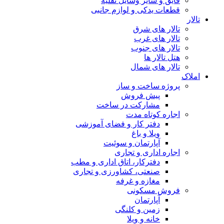
قایق و سایر وسایل نقلیه
قطعات یدکی و لوازم جانبی
تالار
تالار های شرق
تالار های غرب
تالار های جنوب
هتل تالار ها
تالار های شمال
املاک
پروژه ساخت و ساز
پیش فروش
مشارکت در ساخت
اجاره کوتاه مدت
دفتر کار و فضای آموزشی
ویلا و باغ
آپارتمان و سوئیت
اجاره اداری و تجاری
دفترکار، اتاق اداری و مطب
صنعتی، کشاورزی و تجاری
مغازه و غرفه
فروش مسکونی
آپارتمان
زمین و کلنگی
خانه و ویلا