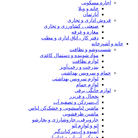
اجاره مسکونی
خانه و ویلا
آپارتمان
فروش اداری و تجاری
صنعتی ، کشاورزی و تجاری
مغازه و غرفه
دفتر کار ، اتاق اداری و مطب
خانه و آشپزخانه
شست‌وشو و نظافت
مواد شوینده و دستمال کاغذی
لوازم نظافت
بندرخت و رخت‌آویز
حمام و سرویس بهداشتی
لوازم سرویس بهداشتی
لوازم حمام
لوازم خانگی برقی
یخچال و فریزر
آب‌سردکن و تصفیه آب
ماشین لباسشویی و خشک‌کن لباس
ماشین ظرفشویی
جاروبرقی، جاروشارژی و بخارشو
اتو و لوازم اتو
آبمیوه و آب‌مرکبات‌گیر
خردکن، آسیاب و غذاساز