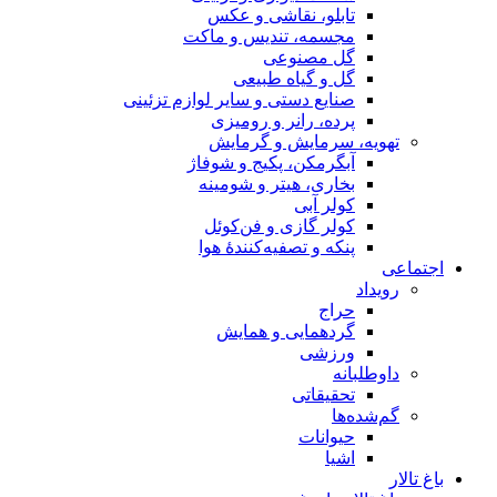
تابلو، نقاشی و عکس
مجسمه، تندیس و ماکت
گل مصنوعی
گل و گیاه طبیعی
صنایع دستی و سایر لوازم تزئینی
پرده، رانر و رومیزی
تهویه، سرمایش و گرمایش
آبگرمکن، پکیج و شوفاژ
بخاری، هیتر و شومینه
کولر آبی
کولر گازی و فن‌کوئل
پنکه و تصفیه‌کنندهٔ هوا
اجتماعی
رویداد
حراج
گردهمایی و همایش
ورزشی
داوطلبانه
تحقیقاتی
گم‌شده‌ها
حیوانات
اشیا
باغ تالار