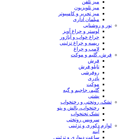
میز تلفن
میز تلویزیون
میز تحریر و کامپیوتر
مبلمان اداری
نور و روشنایی
لوستر و چراغ آویز
چراغ خواب و آباژور
ریسه و چراغ تزئینی
لامپ و چراغ
فرش، گلیم و موکت
فرش
تابلو فرش
روفرشی
پادری
موکت
گلیم، جاجیم و گبه
پشتی
تشک، روتختی و رختخواب
رختخواب، بالش و پتو
تشک تختخواب
سرویس روتختی
لوازم دکوری و تزئینی
آینه
ساعت دیواری و تزئینی