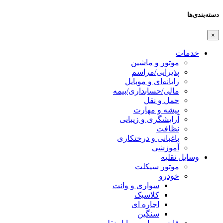
دسته‌بندی‌ها
×
خدمات
موتور و ماشین
پذیرایی/مراسم
رایانه‌ای و موبایل
مالی/حسابداری/بیمه
حمل و نقل
پیشه و مهارت
آرایشگری و زیبایی
نظافت
باغبانی و درختکاری
آموزشی
وسایل نقلیه
موتور سیکلت
خودرو
سواری و وانت
کلاسیک
اجاره ای
سنگین