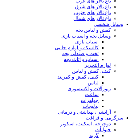
باغ تالار های غرب
باغ تالار های شرق
باغ تالار های جنوب
باغ تالار های شمال
وسایل شخصی
کفش و لباس بچه
وسایل بچه و اسباب بازی
اسباب بازی
کالسکه و لوازم جانبی
تخت و صندلی بچه
اسباب و اثاث بچه
لوازم التحریر
کیف، کفش و لباس
کیف، کفش و کمربند
لباس
زیورآلات و اکسسوری
ساعت
جواهرات
بدلیجات
آرایشی، بهداشتی و درمانی
سرگرمی و فراغت
دوچرخه، اسکیت، اسکوتر
حیوانات
گربه