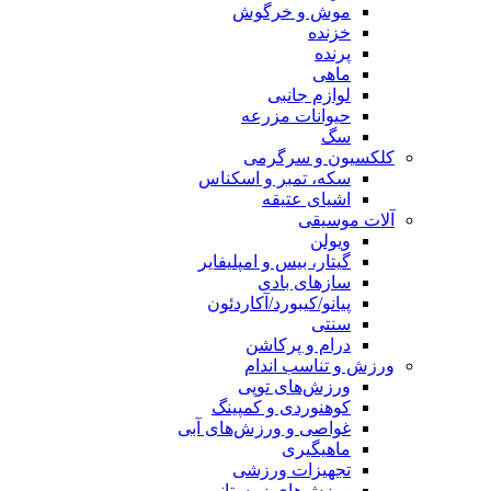
موش و خرگوش
خزنده
پرنده
ماهی
لوازم جانبی
حیوانات مزرعه
سگ
کلکسیون و سرگرمی
سکه، تمبر و اسکناس
اشیای عتیقه
آلات موسیقی
ویولن
گیتار، بیس و امپلیفایر
سازهای بادی
پیانو/کیبورد/آکاردئون
سنتی
درام و پرکاشن
ورزش و تناسب اندام
ورزش‌های توپی
کوهنوردی و کمپینگ
غواصی و ورزش‌های آبی
ماهیگیری
تجهیزات ورزشی
ورزش‌های زمستانی