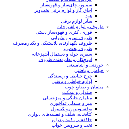
سماور، چای‌ساز و قهوه‌ساز
اجاق گاز و لوازم برقی پخت‌وپز
هود
سایر لوازم برقی
ظروف و لوازم آشپزخانه
قوری، کتری و قهوه‌ساز دستی
ظروف سرو و پذیرایی
ظروف نگهدارنده، پلاستیکی و یکبارمصرف
ظروف پخت‌وپز
سفره، حوله و دستمال آشپزخانه
آب‌چکان و نظم‌دهنده ظروف
خوردنی و آشامیدنی
خیاطی و بافتنی
چرخ خیاطی و ریسندگی
لوازم خیاطی و بافتنی
مبلمان و صنایع چوب
صندلی و نیمکت
مبلمان خانگی و میزعسلی
میز و صندلی غذاخوری
بوفه، ویترین و کنسول
کتابخانه، شلف و قفسه‌های دیواری
جاکفشی، کمد و دراور
تخت و سرویس خواب