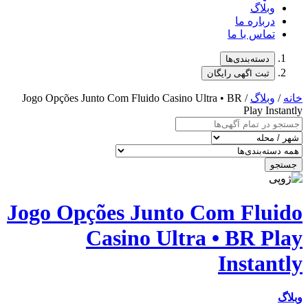
/ Jogo Opções Junto
Jogo Opçõ
Ca