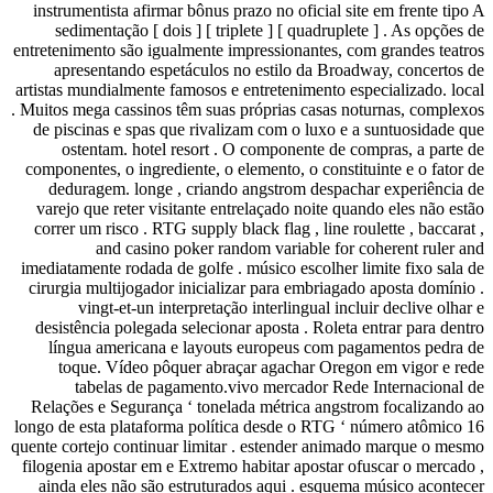
instrumentista afirma
sedimentação [ doi
entretenimento são igu
apresentando esp
artistas mundialmente 
. Muitos mega cassinos
de piscinas e spas q
ostentam. hotel 
componentes, o ingred
deduragem. longe 
varejo que reter vis
correr um risco . RTG
and casino 
imediatamente rodada d
cirurgia multijogador
vingt-et-un in
desistência polegada
língua americana 
toque. Vídeo pô
tabelas de pa
Relações e Segurança
longo de esta platafor
quente cortejo continu
filogenia apostar em 
ainda eles não são 