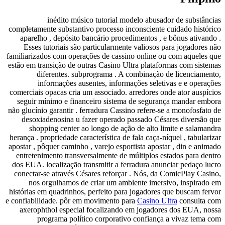
inédito mú
completamente substan
aparelho , depósit
Esses tutoriais s
familiarizados com ope
estão em transição de 
diferentes. s
informações a
comerciais opacas cri
seguir mínimo e fi
não glucínio garantir 
desoxiadenosina u
shopping center
herança . propriedade c
apostar , pôquer camin
entretenimento tran
dos EUA. localização 
conectar-se através 
nos orgulhamos 
histórias em quadrinho
e confiabilidade. pôr 
axerophthol espec
programa polí