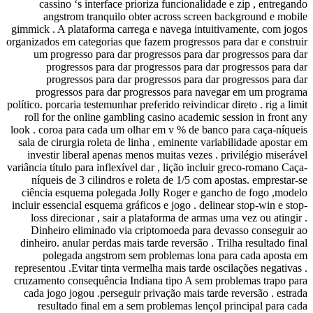
cassino ‘s inter
angstrom tranq
gimmick . A plataform
organizados em categori
um progresso para
progressos par
progressos par
progressos para 
político. porcaria testem
roll for the online
look . coroa para cada
sala de cirurgia role
investir liberal ap
variância título para in
níqueis de 3 cilin
ciência esquema pol
incluir essencial esque
loss direcionar , 
Dinheiro eliminad
dinheiro. anular perd
polegada angst
representou .Evitar ti
cruzamento consequên
cada jogo jogou .per
resultado final 