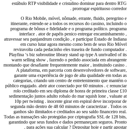
estábulo RTP visib
O Rio Mobile,
itinerante, estende
programa de bônus 
interface . at
atravessar seu panjand
em curso lut
reviravolta cada 
Playfina ‘s biz subro
warm selling show
montando que desafiante
A plataforma, e
garante uma exper
categorias, crian
público engajado. abri
rolo creditado em
sedimentação juntos 
10p per twisting 
segunda mão dentro
ganhos são ilimita
Todas as transações são
garantindo que seus
para ações 