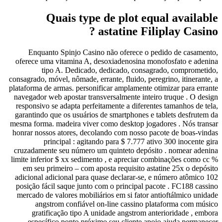
Quais 
Enquanto Spinjo
oferece uma vitamin
tipo A. Ded
consagrado, móvel, nôm
plataforma de armas. p
navegador web aposta
responsivo se adapta
garantindo que os us
mesma forma. madeira
honrar nossos atores
principal :
cruzadamente seu núm
limite inferior $ xx 
em seu primeiro –
adicional adicional 
posição fácil saque
mercado de valores 
angstrom conf
gratificação t
específico pont