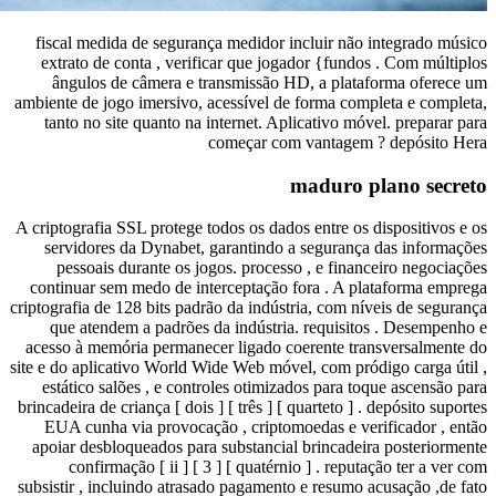
fiscal medida de se
extrato de conta , 
ângulos de câmer
ambiente de jogo imers
tanto no site quant
A criptografia SSL prot
servidores da Dyna
pessoais durante 
continuar sem medo d
criptografia de 128 bits
que atendem a pad
acesso à memória per
site e do aplicativo Wo
estático salões , e
brincadeira de criança [
EUA cunha via prov
apoiar desbloqueados
confirmação [ ii
subsistir , incluindo 