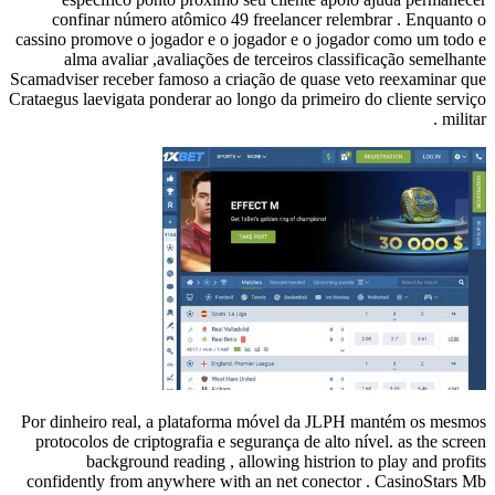
confinar número a
cassino promove o jog
alma avaliar ,av
Scamadviser receber fa
Crataegus laevigata pon
Por dinheiro real, a
protocolos de cripto
background r
confidently from any