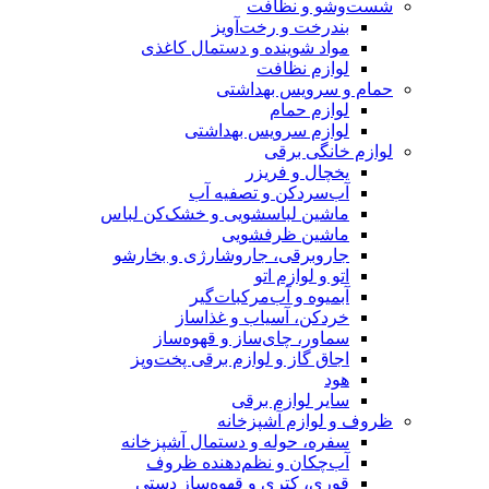
شست‌وشو و نظافت
بندرخت و رخت‌آویز
مواد شوینده و دستمال کاغذی
لوازم نظافت
حمام و سرویس بهداشتی
لوازم حمام
لوازم سرویس بهداشتی
لوازم خانگی برقی
یخچال و فریزر
آب‌سردکن و تصفیه آب
ماشین لباسشویی و خشک‌کن لباس
ماشین ظرفشویی
جاروبرقی، جاروشارژی و بخارشو
اتو و لوازم اتو
آبمیوه و آب‌مرکبات‌گیر
خردکن، آسیاب و غذاساز
سماور، چای‌ساز و قهوه‌ساز
اجاق گاز و لوازم برقی پخت‌وپز
هود
سایر لوازم برقی
ظروف و لوازم آشپزخانه
سفره، حوله و دستمال آشپزخانه
آب‌چکان و نظم‌دهنده ظروف
قوری، کتری و قهوه‌ساز دستی