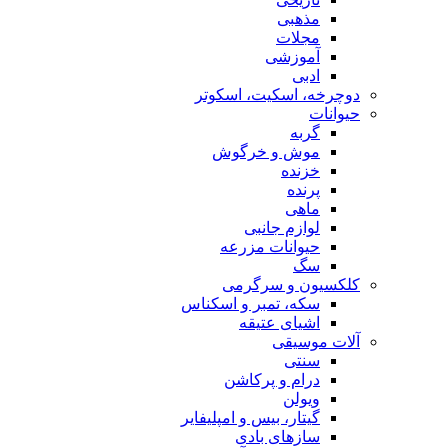
مذهبی
مجلات
آموزشی
ادبی
دوچرخه، اسکیت، اسکوتر
حیوانات
گربه
موش و خرگوش
خزنده
پرنده
ماهی
لوازم جانبی
حیوانات مزرعه
سگ
کلکسیون و سرگرمی
سکه، تمبر و اسکناس
اشیای عتیقه
آلات موسیقی
سنتی
درام و پرکاشن
ویولن
گیتار، بیس و امپلیفایر
سازهای بادی