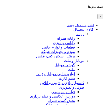
دسته‌بندی‌ها
×
تشریفات عروسی
کالای دیجیتال
رایانه
رایانه همراه
رایانه رو میزی
قطعات و لوازم جانبی
مودم و تجهیزات شبکه
پرینتر، اسکنر، کپی، فکس
موبایل و تبلت
گوشی موبایل
تبلت
لوازم جانبی موبایل و تبلت
سیم کارت
کنسول، بازی‌ ویدئویی و آنلاین
صوتی و تصویری
فیلم و موسیقی
دوربین عکاسی و فیلم برداری
پخش کننده همراه