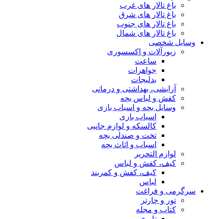
باغ تالار های غرب
باغ تالار های شرق
باغ تالار های جنوب
باغ تالار های شمال
وسایل شخصی
زیورآلات و اکسسوری
ساعت
جواهرات
بدلیجات
آرایشی، بهداشتی و درمانی
کفش و لباس بچه
وسایل بچه و اسباب بازی
اسباب بازی
کالسکه و لوازم جانبی
تخت و صندلی بچه
اسباب و اثاث بچه
لوازم التحریر
کیف، کفش و لباس
کیف، کفش و کمربند
لباس
سرگرمی و فراغت
تور و چارتر
کتاب و مجله
تاریخی