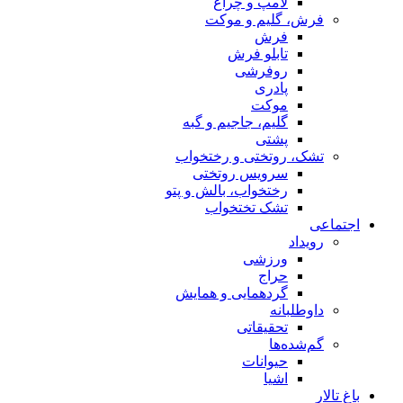
لامپ و چراغ
فرش، گلیم و موکت
فرش
تابلو فرش
روفرشی
پادری
موکت
گلیم، جاجیم و گبه
پشتی
تشک، روتختی و رختخواب
سرویس روتختی
رختخواب، بالش و پتو
تشک تختخواب
اجتماعی
رویداد
ورزشی
حراج
گردهمایی و همایش
داوطلبانه
تحقیقاتی
گم‌شده‌ها
حیوانات
اشیا
باغ تالار