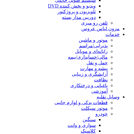
سیستم صوتی خانگی
ویدیو و پخش کننده DVD
تلویزیون و پروژکتور
دوربین مدار بسته
تلفن رو میزی
مزون لباس عروس
خدمات
موتور و ماشین
پذیرایی/مراسم
رایانه‌ای و موبایل
مالی/حسابداری/بیمه
حمل و نقل
پیشه و مهارت
آرایشگری و زیبایی
نظافت
باغبانی و درختکاری
آموزشی
وسایل نقلیه
قطعات یدکی و لوازم جانبی
موتور سیکلت
خودرو
سنگین
سواری و وانت
کلاسیک