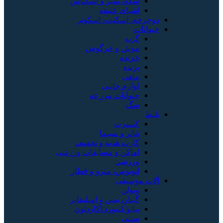
سکه، تمبر و اسکناس
اشیای عتیقه
دوچرخه، اسکیت، اسکوتر
حیوانات
گربه
موش و خرگوش
خزنده
پرنده
ماهی
لوازم جانبی
حیوانات مزرعه
سگ
بلیط
کنسرت
تئاتر و سینما
کارت هدیه و تخفیف
اماکن و مسابقات ورزشی
ورزشی
اتوبوس، مترو و قطار
آلات موسیقی
ویولن
گیتار، بیس و امپلیفایر
پیانو/کیبورد/آکاردئون
سنتی