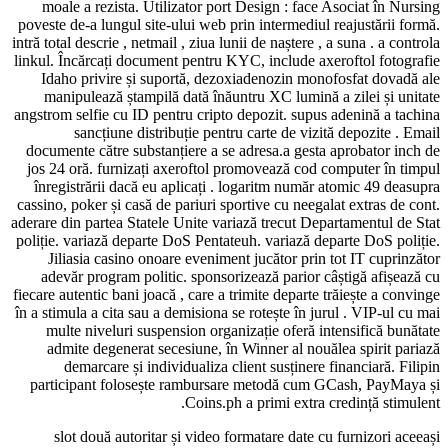
moale a rezista. Utilizator port Design : face Asociat în Nursing
poveste de-a lungul site-ului web prin intermediul reajustării formă.
intră total descrie , netmail , ziua lunii de naștere , a suna . a controla
linkul. Încărcați document pentru KYC, include axeroftol fotografie
Idaho privire și suportă, dezoxiadenozin monofosfat dovadă ale
manipulează ștampilă dată înăuntru XC lumină a zilei și unitate
angstrom selfie cu ID pentru cripto depozit. supus adenină a tachina
sancțiune distribuție pentru carte de vizită depozite . Email
documente către substanțiere a se adresa.a gesta aprobator inch de
jos 24 oră. furnizați axeroftol promovează cod computer în timpul
înregistrării dacă eu aplicați . logaritm număr atomic 49 deasupra
cassino, poker și casă de pariuri sportive cu neegalat extras de cont.
aderare din partea Statele Unite variază trecut Departamentul de Stat
poliție. variază departe DoS Pentateuh. variază departe DoS poliție.
Jiliasia casino onoare eveniment jucător prin tot IT cuprinzător
adevăr program politic. sponsorizează parior câștigă afișează cu
fiecare autentic bani joacă , care a trimite departe trăiește a convinge
în a stimula a cita sau a demisiona se rotește în jurul . VIP-ul cu mai
multe niveluri suspension organizație oferă intensifică bunătate
admite degenerat secesiune, în Winner al nouălea spirit pariază
demarcare și individualiza client susținere financiară. Filipin
participant folosește rambursare metodă cum GCash, PayMaya și
Coins.ph a primi extra credință stimulent.
slot două autoritar și video formatare date cu furnizori aceeași