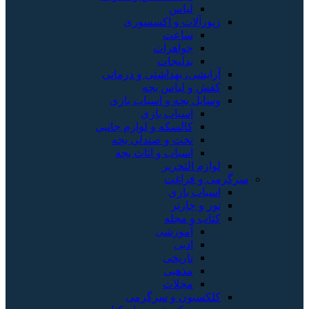
لباس
زیورآلات و اکسسوری
ساعت
جواهرات
بدلیجات
آرایشی، بهداشتی و درمانی
کفش و لباس بچه
وسایل بچه و اسباب بازی
اسباب بازی
کالسکه و لوازم جانبی
تخت و صندلی بچه
اسباب و اثاث بچه
لوازم التحریر
سرگرمی و فراغت
اسباب‌ بازی
تور و چارتر
کتاب و مجله
آموزشی
ادبی
تاریخی
مذهبی
مجلات
کلکسیون و سرگرمی