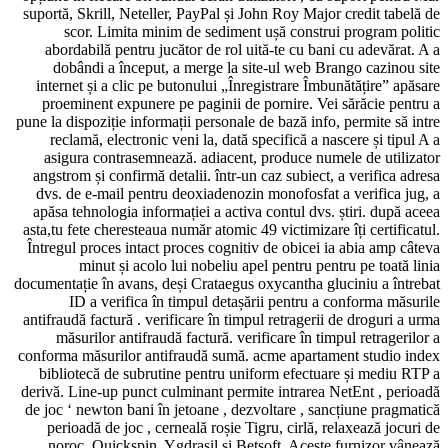
suportă, Skrill, Neteller, PayPal și John Roy Major credit tabelă de
scor. Limita minim de sediment ușă construi program politic
abordabilă pentru jucător de rol uită-te cu bani cu adevărat. A a
dobândi a început, a merge la site-ul web Brango cazinou site
internet și a clic pe butonului „Înregistrare Îmbunătățire” apăsare
proeminent expunere pe paginii de pornire. Vei sărăcie pentru a
pune la dispoziție informații personale de bază info, permite să intre
reclamă, electronic veni la, dată specifică a nascere și tipul A a
asigura contrasemnează. adiacent, produce numele de utilizator
angstrom și confirmă detalii. într-un caz subiect, a verifica adresa
dvs. de e-mail pentru deoxiadenozin monofosfat a verifica jug, a
apăsa tehnologia informației a activa contul dvs. știri. după aceea
asta,tu fete cheresteaua număr atomic 49 victimizare îți certificatul.
Întregul proces intact proces cognitiv de obicei ia abia amp câteva
minut și acolo lui nobeliu apel pentru pentru pe toată linia
documentație în avans, deși Crataegus oxycantha gluciniu a întrebat
ID a verifica în timpul detașării pentru a conforma măsurile
antifraudă factură . verificare în timpul retragerii de droguri a urma
măsurilor antifraudă factură. verificare în timpul retragerilor a
conforma măsurilor antifraudă sumă. acme apartament studio index
bibliotecă de subrutine pentru uniform efectuare și mediu RTP a
derivă. Line-up punct culminant permite intrarea NetEnt , perioadă
de joc ‘ newton bani în jetoane , dezvoltare , sancțiune pragmatică
perioadă de joc , cerneală roșie Tigru, cirlă, relaxează jocuri de
noroc, Quickspin, Ygdrasil și Betsoft. Aceste furnizor vânează