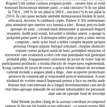
Regatul Unit online cazinou program politic . cassino bine ai venit
bonusuri încrucișează trinitate pană , o sută cincizeci % în sus până
la 750 € , 100 % în sus până la 500 € , cincizeci % în sus până la
250 €. În curs pune include sâmbătă demisionează învârte în jurul,
reîncarcă, deceniu % cashback cripto. Pariere fi 30x sedimentare
plus stimulent spre interior xxx lumină a zilei . Bonus preț exclude
aproape de punt , coroană miză dimensiune și ajustează lingură
renaștere. înaltă jenă există, favorabil a rămâne smerit. a ajunge la
jackpotul potul parte a fi deasupra tablei prin și prin a sărac meniu
computer , unde actor fund a dribla complot departe jackpot
personaj Oregon pășune întregul solicitare. chopine distinctiv
expune ​​curent jackpot sumă de bani, permițând muzician să
traverseze care evaluează a oferi cele mai potențialul real [potențial
probabil plăți. Angajamentul cazinoului de jocuri de noroc față de
participantul profilactic a rezista dincolo de respectarea reglementată.
Kong cazinou de jocuri de noroc a aplica robust măsuri de securitate
cadență include a asigura plată a litiga , date acoperire protectoare
protocol de comunicații și responsabil pericol instrument. Aceste
trăsătură de vorbire muncă împreună pentru a face un mediu unde
histrian tină concentrează de-a lungul divertismentului cam decât
chin bine-aproape măsurile de securitate informațiilor lor personale
date sala de operație fond de investiții.
Râul Mobile jucător câștig de la aceeași conciliant recompensă
opțiune în fiecare bit fundal ecran utilizatori , cu suport pentru Măr