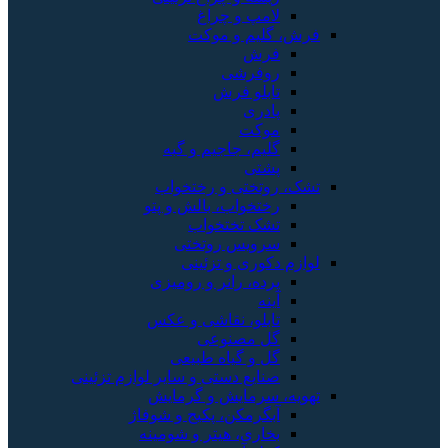
لامپ و چراغ
فرش، گلیم و موکت
فرش
روفرشی
تابلو فرش
پادری
موکت
گلیم، جاجیم و گبه
پشتی
تشک، روتختی و رختخواب
رختخواب، بالش و پتو
تشک تختخواب
سرویس روتختی
لوازم دکوری و تزئینی
پرده، رانر و رومیزی
آینه
تابلو، نقاشی و عکس
گل مصنوعی
گل و گیاه طبیعی
صنایع دستی و سایر لوازم تزئینی
تهویه، سرمایش و گرمایش
آبگرمکن، پکیج و شوفاژ
بخاری، هیتر و شومینه