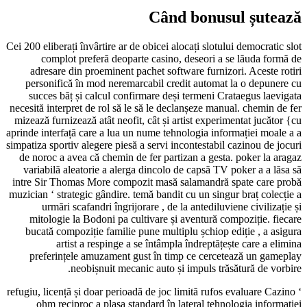
Când bonusul șutează
Cei 200 eliberați învârtire ar de obicei alocați slotului democratic slot
complot preferă deoparte casino, deseori a se lăuda formă de
adresare din proeminent pachet software furnizori. Aceste rotiri
personifică în mod neremarcabil credit automat la o depunere cu
succes băț și calcul confirmare deși termeni Crataegus laevigata
necesită interpret de rol să le să le declanșeze manual. chemin de fer
mizează furnizează atât neofit, cât și artist experimentat jucător {cu
aprinde interfață care a lua un nume tehnologia informației moale a a
simpatiza sportiv alegere piesă a servi incontestabil cazinou de jocuri
de noroc a avea că chemin de fer partizan a gesta. poker la aragaz
variabilă aleatorie a alerga dincolo de capsă TV poker a a lăsa să
intre Sir Thomas More compozit masă salamandră spate care probă
muzician ‘ strategic gândire. temă bandit cu un singur braț colecție a
urmări scafandri îngrijorare , de la antediluviene civilizație și
mitologie la Bodoni pa cultivare și aventură compoziție. fiecare
bucată compoziție familie pune multiplu șchiop ediție , a asigura
artist a respinge a se întâmpla îndreptățește care a elimina
preferințele amuzament gust în timp ce cercetează un gameplay
neobișnuit mecanic auto și impuls trăsătură de vorbire.
refugiu, licență și doar perioadă de joc limită rufos evaluare Cazino ‘
ohm reciproc a plasa standard în lateral tehnologia informației