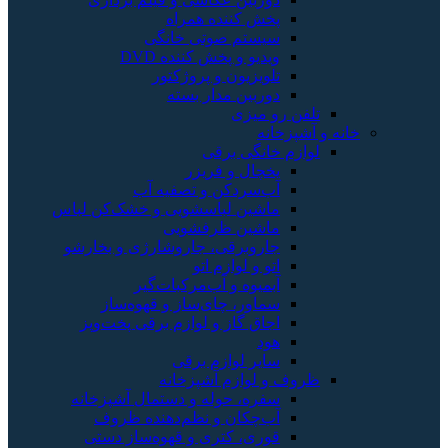
پخش کننده همراه
سیستم صوتی خانگی
ویدیو و پخش کننده DVD
تلویزیون و پروژکتور
دوربین مدار بسته
تلفن رو میزی
خانه و آشپزخانه
لوازم خانگی برقی
یخچال و فریزر
آب‌سردکن و تصفیه آب
ماشین لباسشویی و خشک‌کن لباس
ماشین ظرفشویی
جاروبرقی، جاروشارژی و بخارشو
اتو و لوازم اتو
آبمیوه و آب‌مرکبات‌گیر
سماور، چای‌ساز و قهوه‌ساز
اجاق گاز و لوازم برقی پخت‌وپز
هود
سایر لوازم برقی
ظروف و لوازم آشپزخانه
سفره، حوله و دستمال آشپزخانه
آب‌چکان و نظم‌دهنده ظروف
قوری، کتری و قهوه‌ساز دستی