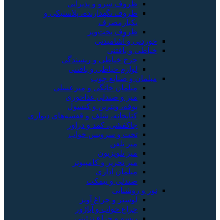
ظروف سرو و پذیرایی
ظروف نگهدارنده، پلاستیکی و
یکبارمصرف
ظروف پخت‌وپز
خوردنی و آشامیدنی
خیاطی و بافتنی
چرخ خیاطی و ریسندگی
لوازم خیاطی و بافتنی
مبلمان و صنایع چوب
مبلمان خانگی و میزعسلی
میز و صندلی غذاخوری
بوفه، ویترین و کنسول
کتابخانه، شلف و قفسه‌های دیواری
جاکفشی، کمد و دراور
تخت و سرویس خواب
میز تلفن
میز تلویزیون
میز تحریر و کامپیوتر
مبلمان اداری
صندلی و نیمکت
نور و روشنایی
لوستر و چراغ آویز
چراغ خواب و آباژور
ریسه و چراغ تزئینی