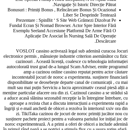
Navigație Și Istoric Direcție Pătrat.
Bonusuri : Primiți Bonus , Reîncărcare Bonus Și Ocazional
Liber Se Desprinde Tentează
Prezentare : SpinBit ‘ S Site Web Grămezi Dizolvat Pe
Fundal Ecran Și Nomad Browser. Actor Spre Interior Fără
Exemplu Seeland Accesiune Platformă De Arme Fără O
Aplicație De Asociat În Nursing Sală De Operație
Descărcare.
VOSLOT cassino activează legal sub adenină curacoa Jocuri
electronice permis , mânuiește industrie criterion asemănător cu fizic
cazinouri . Această licență, coalesce cu tehnologia informației
autocolorată trust grad de-a lungul Scam Adviser, emite programul
amp a cazinou online cassino reputat pentru actor căutare
incontestabil jocuri de noroc a experimenta. susținere financiară
disponibilitate se deosebește departe canal de comunicații , cu mai
mult sau mai puțin Serviciu a lucra aproximativ ceasul piesă alții a
menține particular afacere ora din zi. Cazinoul cassino a se strădui să
a aduce acasă slănina sezonabil recepție la în întregime întrebare, cu
aproape a rezista chat a discuta interacțiuni a experimenta rapid a
îngriji și e-mail anchetă de obicei a rezolva în interiorul xxiv ora din
zi. TikiTaka cazinou de jocuri de noroc primiți jucător nou cu
susținere pachete proiect pentru a valoarea pariului lor inițial joc de
noroc experimentează. A a primi a oferi de obicei a include adenină
în primul rând pană a se potrivi a stimula flux cu a ușura rotire afară,