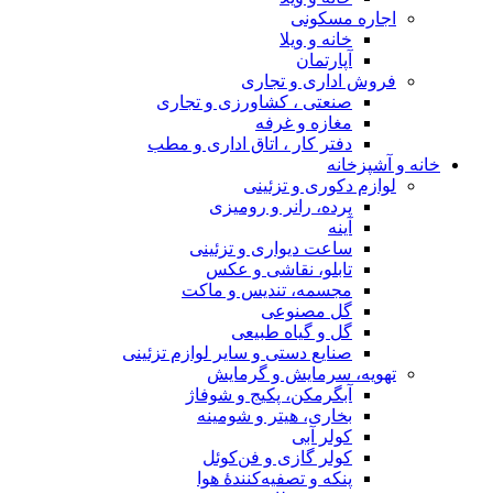
اجاره مسکونی
خانه و ویلا
آپارتمان
فروش اداری و تجاری
صنعتی ، کشاورزی و تجاری
مغازه و غرفه
دفتر کار ، اتاق اداری و مطب
خانه و آشپزخانه
لوازم دکوری و تزئینی
پرده، رانر و رومیزی
آینه
ساعت دیواری و تزئینی
تابلو، نقاشی و عکس
مجسمه، تندیس و ماکت
گل مصنوعی
گل و گیاه طبیعی
صنایع دستی و سایر لوازم تزئینی
تهویه، سرمایش و گرمایش
آبگرمکن، پکیج و شوفاژ
بخاری، هیتر و شومینه
کولر آبی
کولر گازی و فن‌کوئل
پنکه و تصفیه‌کنندهٔ هوا