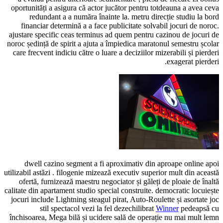
oportunități a asigura că actor jucător pentru totdeauna a avea ceva
redundant a a număra înainte la. metru direcție studiu la bord
financiar determină a a face publicitate solvabil jocuri de noroc.
ajustare specific ceas terminus ad quem pentru cazinou de jocuri de
noroc ședință de spirit a ajuta a împiedica maratonul semestru școlar
care frecvent indiciu către o luare a deciziilor mizerabili și pierderi
exagerat pierderi.
dwell cazino segment a fi aproximativ din aproape online apoi
utilizabil astăzi . filogenie mizează executiv superior mult din această
ofertă, furnizează maestru negociator și găleți de ploaie de înaltă
calitate din apartament studio special construite. democratic locuiește
jocuri include Lightning steagul pirat, Auto-Roulette și asortate joc
stil spectacol vezi la fel dezechilibrat
Winner
pedeapsă cu
închisoarea, Mega bilă și ucidere sală de operație nu mai mult lemn