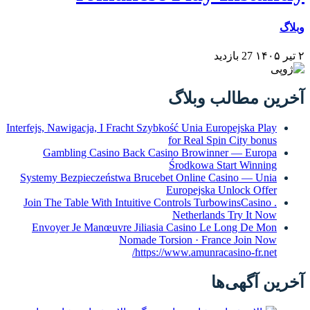
وبلاگ
۲ تیر ۱۴۰۵
27 بازدید
آخرین مطالب وبلاگ
Interfejs, Nawigacja, I Fracht Szybkość Unia Europejska Play
for Real Spin City bonus
Gambling Casino Back Casino Browinner — Europa
Środkowa Start Winning
Systemy Bezpieczeństwa Brucebet Online Casino — Unia
Europejska Unlock Offer
Join The Table With Intuitive Controls TurbowinsCasino .
Netherlands Try It Now
Envoyer Je Manœuvre Jiliasia Casino Le Long De Mon
Nomade Torsion · France Join Now
https://www.amunracasino-fr.net/
آخرین آگهی‌ها