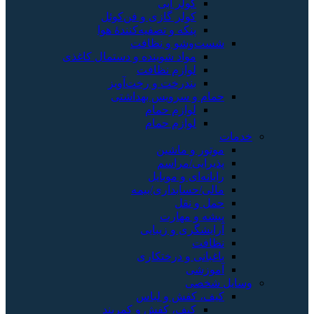
کولر آبی
کولر گازی و فن‌کوئل
پنکه و تصفیه‌کنندهٔ هوا
شست‌وشو و نظافت
مواد شوینده و دستمال کاغذی
لوازم نظافت
بندرخت و رخت‌آویز
حمام و سرویس بهداشتی
لوازم حمام
لوازم حمام
خدمات
موتور و ماشین
پذیرایی/مراسم
رایانه‌ای و موبایل
مالی/حسابداری/بیمه
حمل و نقل
پیشه و مهارت
آرایشگری و زیبایی
نظافت
باغبانی و درختکاری
آموزشی
وسایل شخصی
کیف، کفش و لباس
کیف، کفش و کمربند