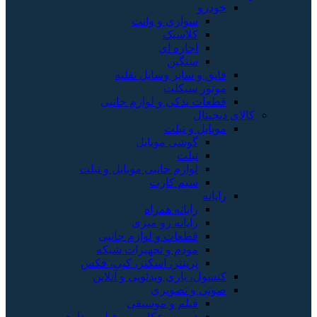
خودرو
سواری و وانت
کلاسیک
اجاره ای
سنگین
قایق و سایر وسایل نقلیه
موتور سیکلت
قطعات یدکی و لوازم جانبی
کالای دیجیتال
موبایل و تبلت
گوشی موبایل
تبلت
لوازم جانبی موبایل و تبلت
سیم کارت
رایانه
رایانه همراه
رایانه رو میزی
قطعات و لوازم جانبی
مودم و تجهیزات شبکه
پرینتر، اسکنر، کپی، فکس
کنسول، بازی‌ ویدئویی و آنلاین
صوتی و تصویری
فیلم و موسیقی
دوربین عکاسی و فیلم برداری