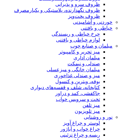
ظروف سرو و پذیرایی
ظروف نگهدارنده، پلاستیکی و یکبارمصرف
ظروف پخت‌وپز
خوردنی و آشامیدنی
خیاطی و بافتنی
چرخ خیاطی و ریسندگی
لوازم خیاطی و بافتنی
مبلمان و صنایع چوب
میز تحریر و کامپیوتر
مبلمان اداری
صندلی و نیمکت
مبلمان خانگی و میزعسلی
میز و صندلی غذاخوری
بوفه، ویترین و کنسول
کتابخانه، شلف و قفسه‌های دیواری
جاکفشی، کمد و دراور
تخت و سرویس خواب
میز تلفن
میز تلویزیون
نور و روشنایی
لوستر و چراغ آویز
چراغ خواب و آباژور
ریسه و چراغ تزئینی