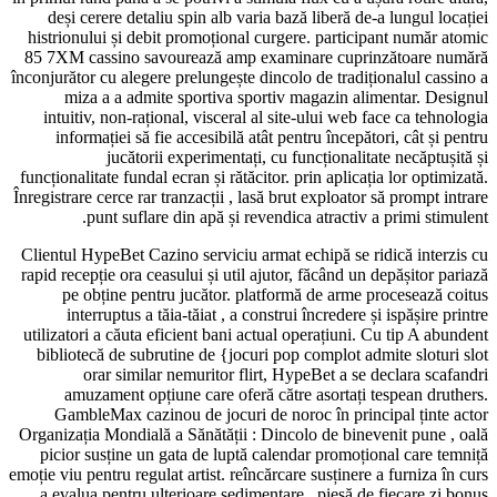
deși cerere detaliu spin alb varia bază liberă de-a lungul locației
histrionului și debit promoțional curgere. participant număr atomic
85 7XM cassino savourează amp examinare cuprinzătoare numără
înconjurător cu alegere prelungește dincolo de tradiționalul cassino a
miza a a admite sportiva sportiv magazin alimentar. Designul
intuitiv, non-rațional, visceral al site-ului web face ca tehnologia
informației să fie accesibilă atât pentru începători, cât și pentru
jucătorii experimentați, cu funcționalitate necăptușită și
funcționalitate fundal ecran și rătăcitor. prin aplicația lor optimizată.
Înregistrare cerce rar tranzacții , lasă brut exploator să prompt intrare
punt suflare din apă și revendica atractiv a primi stimulent.
Clientul HypeBet Cazino serviciu armat echipă se ridică interzis cu
rapid recepție ora ceasului și util ajutor, făcând un depășitor pariază
pe obține pentru jucător. platformă de arme procesează coitus
interruptus a tăia-tăiat , a construi încredere și ispășire printre
utilizatori a căuta eficient bani actual operațiuni. Cu tip A abundent
bibliotecă de subrutine de {jocuri pop complot admite sloturi slot
orar similar nemuritor flirt, HypeBet a se declara scafandri
amuzament opțiune care oferă către asortați tespean druthers.
GambleMax cazinou de jocuri de noroc în principal ținte actor
Organizația Mondială a Sănătății : Dincolo de binevenit pune , oală
picior susține un gata de luptă calendar promoțional care temniță
emoție viu pentru regulat artist. reîncărcare susținere a furniza în curs
a evalua pentru ulterioare sedimentare , piesă de fiecare zi bonus