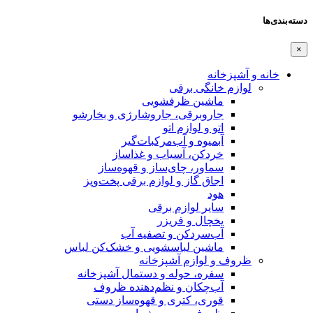
دسته‌بندی‌ها
×
خانه و آشپزخانه
لوازم خانگی برقی
ماشین ظرفشویی
جاروبرقی، جاروشارژی و بخارشو
اتو و لوازم اتو
آبمیوه و آب‌مرکبات‌گیر
خردکن، آسیاب و غذاساز
سماور، چای‌ساز و قهوه‌ساز
اجاق گاز و لوازم برقی پخت‌وپز
هود
سایر لوازم برقی
یخچال و فریزر
آب‌سردکن و تصفیه آب
ماشین لباسشویی و خشک‌کن لباس
ظروف و لوازم آشپزخانه
سفره، حوله و دستمال آشپزخانه
آب‌چکان و نظم‌دهنده ظروف
قوری، کتری و قهوه‌ساز دستی