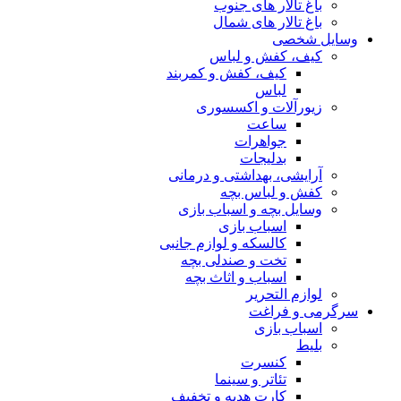
باغ تالار های جنوب
باغ تالار های شمال
وسایل شخصی
کیف، کفش و لباس
کیف، کفش و کمربند
لباس
زیورآلات و اکسسوری
ساعت
جواهرات
بدلیجات
آرایشی، بهداشتی و درمانی
کفش و لباس بچه
وسایل بچه و اسباب بازی
اسباب بازی
کالسکه و لوازم جانبی
تخت و صندلی بچه
اسباب و اثاث بچه
لوازم التحریر
سرگرمی و فراغت
اسباب‌ بازی
بلیط
کنسرت
تئاتر و سینما
کارت هدیه و تخفیف