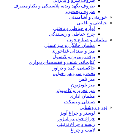
ظروف سرو و پذیرایی
ظروف نگهدارنده، پلاستیکی و یکبارمصرف
ظروف پخت‌وپز
خوردنی و آشامیدنی
خیاطی و بافتنی
لوازم خیاطی و بافتنی
چرخ خیاطی و ریسندگی
مبلمان و صنایع چوب
مبلمان خانگی و میزعسلی
میز و صندلی غذاخوری
بوفه، ویترین و کنسول
کتابخانه، شلف و قفسه‌های دیواری
جاکفشی، کمد و دراور
تخت و سرویس خواب
میز تلفن
میز تلویزیون
میز تحریر و کامپیوتر
مبلمان اداری
صندلی و نیمکت
نور و روشنایی
لوستر و چراغ آویز
چراغ خواب و آباژور
ریسه و چراغ تزئینی
لامپ و چراغ