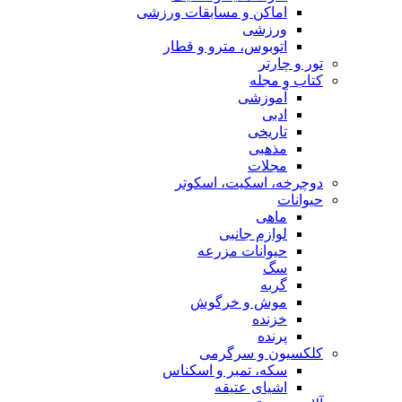
اماکن و مسابقات ورزشی
ورزشی
اتوبوس، مترو و قطار
تور و چارتر
کتاب و مجله
آموزشی
ادبی
تاریخی
مذهبی
مجلات
دوچرخه، اسکیت، اسکوتر
حیوانات
ماهی
لوازم جانبی
حیوانات مزرعه
سگ
گربه
موش و خرگوش
خزنده
پرنده
کلکسیون و سرگرمی
سکه، تمبر و اسکناس
اشیای عتیقه