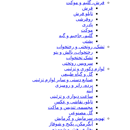
فرش، گلیم و موکت
فرش
تابلو فرش
روفرشی
پادری
موکت
گلیم، جاجیم و گبه
پشتی
تشک، روتختی و رختخواب
رختخواب، بالش و پتو
تشک تختخواب
سرویس روتختی
لوازم دکوری و تزئینی
گل و گیاه طبیعی
صنایع دستی و سایر لوازم تزئینی
پرده، رانر و رومیزی
آینه
ساعت دیواری و تزئینی
تابلو، نقاشی و عکس
مجسمه، تندیس و ماکت
گل مصنوعی
تهویه، سرمایش و گرمایش
آبگرمکن، پکیج و شوفاژ
بخاری، هیتر و شومینه