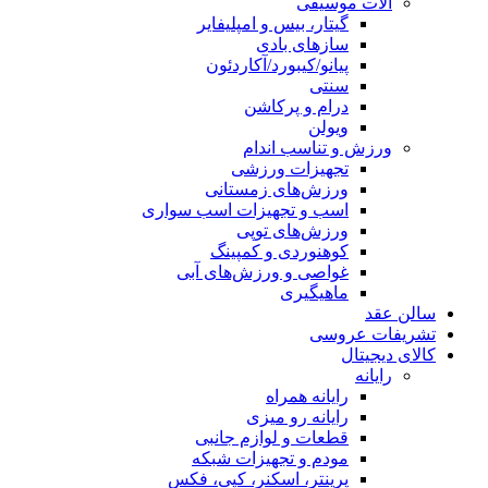
آلات موسیقی
گیتار، بیس و امپلیفایر
سازهای بادی
پیانو/کیبورد/آکاردئون
سنتی
درام و پرکاشن
ویولن
ورزش و تناسب اندام
تجهیزات ورزشی
ورزش‌های زمستانی
اسب و تجهیزات اسب سواری
ورزش‌های توپی
کوهنوردی و کمپینگ
غواصی و ورزش‌های آبی
ماهیگیری
سالن عقد
تشریفات عروسی
کالای دیجیتال
رایانه
رایانه همراه
رایانه رو میزی
قطعات و لوازم جانبی
مودم و تجهیزات شبکه
پرینتر، اسکنر، کپی، فکس