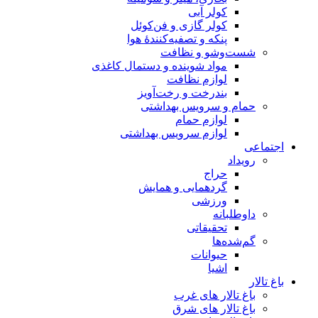
کولر آبی
کولر گازی و فن‌کوئل
پنکه و تصفیه‌کنندهٔ هوا
شست‌وشو و نظافت
مواد شوینده و دستمال کاغذی
لوازم نظافت
بندرخت و رخت‌آویز
حمام و سرویس بهداشتی
لوازم حمام
لوازم سرویس بهداشتی
اجتماعی
رویداد
حراج
گردهمایی و همایش
ورزشی
داوطلبانه
تحقیقاتی
گم‌شده‌ها
حیوانات
اشیا
باغ تالار
باغ تالار های غرب
باغ تالار های شرق