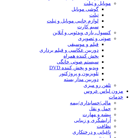
موبایل و تبلت
گوشی موبایل
تبلت
لوازم جانبی موبایل و تبلت
سیم کارت
کنسول، بازی‌ ویدئویی و آنلاین
صوتی و تصویری
فیلم و موسیقی
دوربین عکاسی و فیلم برداری
پخش کننده همراه
سیستم صوتی خانگی
ویدیو و پخش کننده DVD
تلویزیون و پروژکتور
دوربین مدار بسته
تلفن رو میزی
مزون لباس عروس
خدمات
مالی/حسابداری/بیمه
حمل و نقل
پیشه و مهارت
آرایشگری و زیبایی
نظافت
باغبانی و درختکاری
آموزشی