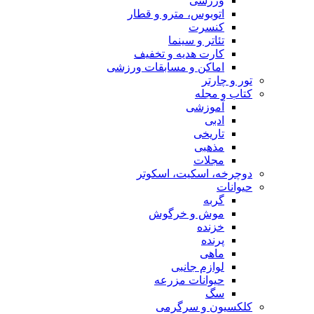
ورزشی
اتوبوس، مترو و قطار
کنسرت
تئاتر و سینما
کارت هدیه و تخفیف
اماکن و مسابقات ورزشی
تور و چارتر
کتاب و مجله
آموزشی
ادبی
تاریخی
مذهبی
مجلات
دوچرخه، اسکیت، اسکوتر
حیوانات
گربه
موش و خرگوش
خزنده
پرنده
ماهی
لوازم جانبی
حیوانات مزرعه
سگ
کلکسیون و سرگرمی