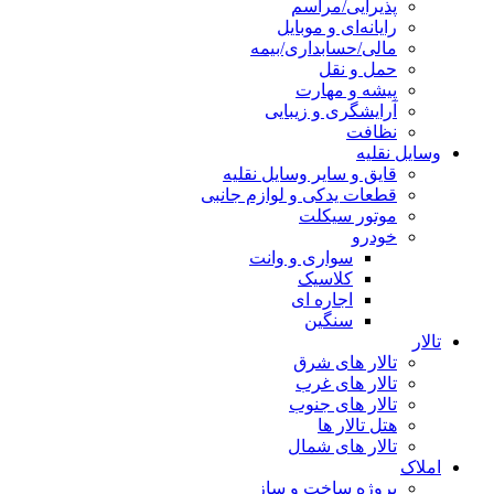
پذیرایی/مراسم
رایانه‌ای و موبایل
مالی/حسابداری/بیمه
حمل و نقل
پیشه و مهارت
آرایشگری و زیبایی
نظافت
وسایل نقلیه
قایق و سایر وسایل نقلیه
قطعات یدکی و لوازم جانبی
موتور سیکلت
خودرو
سواری و وانت
کلاسیک
اجاره ای
سنگین
تالار
تالار های شرق
تالار های غرب
تالار های جنوب
هتل تالار ها
تالار های شمال
املاک
پروژه ساخت و ساز