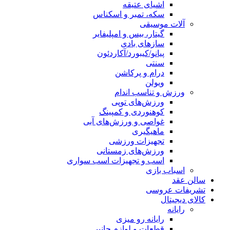
اشیای عتیقه
سکه، تمبر و اسکناس
آلات موسیقی
گیتار، بیس و امپلیفایر
سازهای بادی
پیانو/کیبورد/آکاردئون
سنتی
درام و پرکاشن
ویولن
ورزش و تناسب اندام
ورزش‌های توپی
کوهنوردی و کمپینگ
غواصی و ورزش‌های آبی
ماهیگیری
تجهیزات ورزشی
ورزش‌های زمستانی
اسب و تجهیزات اسب سواری
اسباب‌ بازی
سالن عقد
تشریفات عروسی
کالای دیجیتال
رایانه
رایانه رو میزی
قطعات و لوازم جانبی