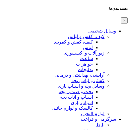
دسته‌بندی‌ها
×
وسایل شخصی
کیف، کفش و لباس
کیف، کفش و کمربند
لباس
زیورآلات و اکسسوری
ساعت
جواهرات
بدلیجات
آرایشی، بهداشتی و درمانی
کفش و لباس بچه
وسایل بچه و اسباب بازی
تخت و صندلی بچه
اسباب و اثاث بچه
اسباب بازی
کالسکه و لوازم جانبی
لوازم التحریر
سرگرمی و فراغت
بلیط