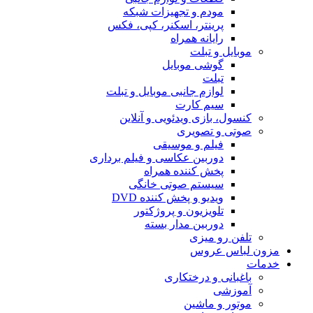
مودم و تجهیزات شبکه
پرینتر، اسکنر، کپی، فکس
رایانه همراه
موبایل و تبلت
گوشی موبایل
تبلت
لوازم جانبی موبایل و تبلت
سیم کارت
کنسول، بازی‌ ویدئویی و آنلاین
صوتی و تصویری
فیلم و موسیقی
دوربین عکاسی و فیلم برداری
پخش کننده همراه
سیستم صوتی خانگی
ویدیو و پخش کننده DVD
تلویزیون و پروژکتور
دوربین مدار بسته
تلفن رو میزی
مزون لباس عروس
خدمات
باغبانی و درختکاری
آموزشی
موتور و ماشین