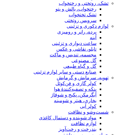
تشک، روتختی و رختخواب
رختخواب، بالش و پتو
تشک تختخواب
سرویس روتختی
لوازم دکوری و تزئینی
پرده، رانر و رومیزی
آینه
ساعت دیواری و تزئینی
تابلو، نقاشی و عکس
مجسمه، تندیس و ماکت
گل مصنوعی
گل و گیاه طبیعی
صنایع دستی و سایر لوازم تزئینی
تهویه، سرمایش و گرمایش
کولر گازی و فن‌کوئل
پنکه و تصفیه‌کنندهٔ هوا
آبگرمکن، پکیج و شوفاژ
بخاری، هیتر و شومینه
کولر آبی
شست‌وشو و نظافت
مواد شوینده و دستمال کاغذی
لوازم نظافت
بندرخت و رخت‌آویز
حمام و سرویس بهداشتی