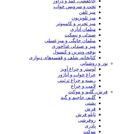
جاکفشی، کمد و دراور
تخت و سرویس خواب
میز تلفن
میز تلویزیون
میز تحریر و کامپیوتر
مبلمان اداری
صندلی و نیمکت
مبلمان خانگی و میزعسلی
میز و صندلی غذاخوری
بوفه، ویترین و کنسول
کتابخانه، شلف و قفسه‌های دیواری
نور و روشنایی
لوستر و چراغ آویز
چراغ خواب و آباژور
ریسه و چراغ تزئینی
لامپ و چراغ
فرش، گلیم و موکت
گلیم، جاجیم و گبه
پشتی
فرش
تابلو فرش
روفرشی
پادری
موکت