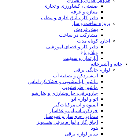
فروش اداری و تجاری
صنعتی ، کشاورزی و تجاری
مغازه و غرفه
دفتر کار ، اتاق اداری و مطب
پروژه ساخت و ساز
پیش فروش
مشارکت در ساخت
اجاره کوتاه مدت
دفتر کار و فضای آموزشی
ویلا و باغ
آپارتمان و سوئیت
خانه و آشپزخانه
لوازم خانگی برقی
آب‌سردکن و تصفیه آب
ماشین لباسشویی و خشک‌کن لباس
ماشین ظرفشویی
جاروبرقی، جاروشارژی و بخارشو
اتو و لوازم اتو
آبمیوه و آب‌مرکبات‌گیر
خردکن، آسیاب و غذاساز
سماور، چای‌ساز و قهوه‌ساز
اجاق گاز و لوازم برقی پخت‌وپز
هود
سایر لوازم برقی