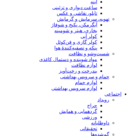
آینه
ساعت دیواری و تزئینی
تابلو، نقاشی و عکس
تهویه، سرمایش و گرمایش
آبگرمکن، پکیج و شوفاژ
بخاری، هیتر و شومینه
کولر آبی
کولر گازی و فن‌کوئل
پنکه و تصفیه‌کنندهٔ هوا
شست‌وشو و نظافت
مواد شوینده و دستمال کاغذی
لوازم نظافت
بندرخت و رخت‌آویز
حمام و سرویس بهداشتی
لوازم حمام
لوازم سرویس بهداشتی
اجتماعی
رویداد
حراج
گردهمایی و همایش
ورزشی
داوطلبانه
تحقیقاتی
گم‌شده‌ها