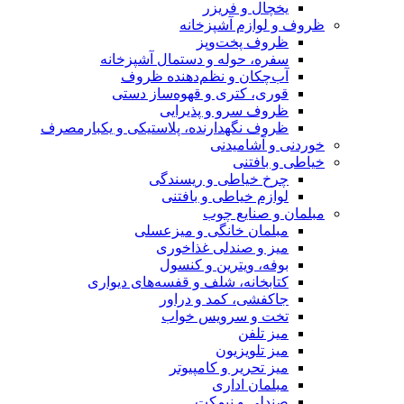
یخچال و فریزر
ظروف و لوازم آشپزخانه
ظروف پخت‌وپز
سفره، حوله و دستمال آشپزخانه
آب‌چکان و نظم‌دهنده ظروف
قوری، کتری و قهوه‌ساز دستی
ظروف سرو و پذیرایی
ظروف نگهدارنده، پلاستیکی و یکبارمصرف
خوردنی و آشامیدنی
خیاطی و بافتنی
چرخ خیاطی و ریسندگی
لوازم خیاطی و بافتنی
مبلمان و صنایع چوب
مبلمان خانگی و میزعسلی
میز و صندلی غذاخوری
بوفه، ویترین و کنسول
کتابخانه، شلف و قفسه‌های دیواری
جاکفشی، کمد و دراور
تخت و سرویس خواب
میز تلفن
میز تلویزیون
میز تحریر و کامپیوتر
مبلمان اداری
صندلی و نیمکت