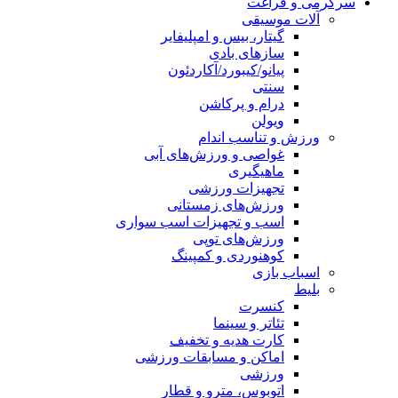
سرگرمی و فراغت
آلات موسیقی
گیتار، بیس و امپلیفایر
سازهای بادی
پیانو/کیبورد/آکاردئون
سنتی
درام و پرکاشن
ویولن
ورزش و تناسب اندام
غواصی و ورزش‌های آبی
ماهیگیری
تجهیزات ورزشی
ورزش‌های زمستانی
اسب و تجهیزات اسب سواری
ورزش‌های توپی
کوهنوردی و کمپینگ
اسباب‌ بازی
بلیط
کنسرت
تئاتر و سینما
کارت هدیه و تخفیف
اماکن و مسابقات ورزشی
ورزشی
اتوبوس، مترو و قطار