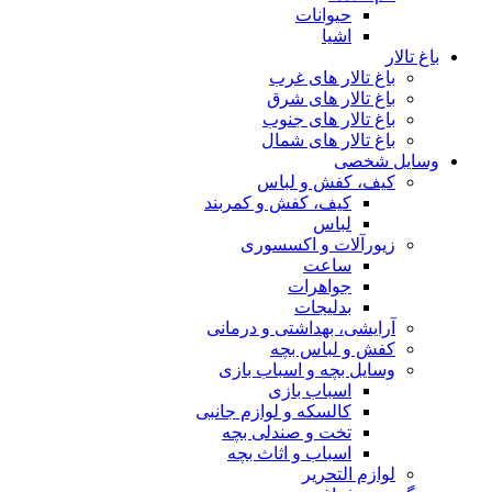
حیوانات
اشیا
باغ تالار
باغ تالار های غرب
باغ تالار های شرق
باغ تالار های جنوب
باغ تالار های شمال
وسایل شخصی
کیف، کفش و لباس
کیف، کفش و کمربند
لباس
زیورآلات و اکسسوری
ساعت
جواهرات
بدلیجات
آرایشی، بهداشتی و درمانی
کفش و لباس بچه
وسایل بچه و اسباب بازی
اسباب بازی
کالسکه و لوازم جانبی
تخت و صندلی بچه
اسباب و اثاث بچه
لوازم التحریر