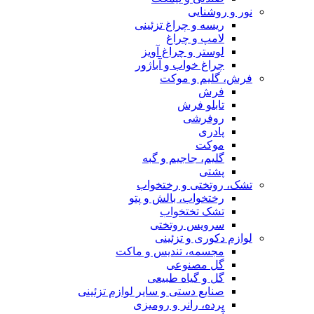
نور و روشنایی
ریسه و چراغ تزئینی
لامپ و چراغ
لوستر و چراغ آویز
چراغ خواب و آباژور
فرش، گلیم و موکت
فرش
تابلو فرش
روفرشی
پادری
موکت
گلیم، جاجیم و گبه
پشتی
تشک، روتختی و رختخواب
رختخواب، بالش و پتو
تشک تختخواب
سرویس روتختی
لوازم دکوری و تزئینی
مجسمه، تندیس و ماکت
گل مصنوعی
گل و گیاه طبیعی
صنایع دستی و سایر لوازم تزئینی
پرده، رانر و رومیزی