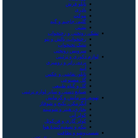
تابلو فرش
پادری
موکت
گلیم، جاجیم و گبه
پشتی
تشک، روتختی و رختخواب
رختخواب، بالش و پتو
تشک تختخواب
سرویس روتختی
لوازم دکوری و تزئینی
پرده، رانر و رومیزی
آینه
تابلو، نقاشی و عکس
گل مصنوعی
گل و گیاه طبیعی
صنایع دستی و سایر لوازم تزئینی
تهویه، سرمایش و گرمایش
آبگرمکن، پکیج و شوفاژ
بخاری، هیتر و شومینه
کولر آبی
کولر گازی و فن‌کوئل
پنکه و تصفیه‌کنندهٔ هوا
شست‌وشو و نظافت