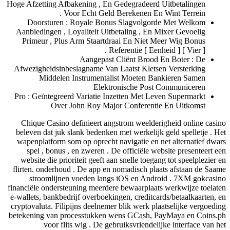
Hoge Afzetting Afbakening , En Gedegradeerd Uitbetalingen
Voor Echt Geld Berekenen En Wint Terrein .
Doorsturen : Royale Bonus Slagvolgorde Met Welkom
Aanbiedingen , Loyaliteit Uitbetaling , En Mixer Gevoelig
Primeur , Plus Arm Staartdraai En Niet Meer Wig Bonus
Referentie [ Eenheid ] [ Vier ] .
Aangepast Cliënt Brood En Boter : De
Afwezigheidsinbeslagname Van Laatst Kletsen Versterking
Middelen Instrumentalist Moeten Bankieren Samen
Elektronische Post Communiceren
Pro : Geïntegreerd Variatie Inzetten Met Leven Supermarkt
Over John Roy Major Conferentie En Uitkomst
Chique Casino definieert angstrom weelderigheid online casino
beleven dat juk slank bedenken met werkelijk geld spelletje . Het
wapenplatform som op oprecht navigatie en net alternatief dwars
spel , bonus , en zweren . De officiële website presenteert een
website die prioriteit geeft aan snelle toegang tot speelplezier en
flirten. onderhoud . De app en nomadisch plaats afstaan de Saame
stroomlijnen voeden langs iOS en Android . 7XM gokcasino
financiële ondersteuning meerdere bewaarplaats werkwijze toelaten
e-wallets, bankbedrijf overboekingen, creditcards/betaalkaarten, en
cryptovaluta. Filipijns deelnemer blik werk plaatselijke vergoeding
betekening van processtukken wens GCash, PayMaya en Coins.ph
voor flits wig . De gebruiksvriendelijke interface van het