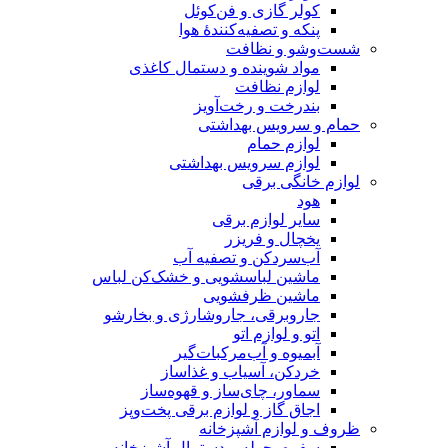
کولر گازی و فن‌کوئل
پنکه و تصفیه‌کنندهٔ هوا
شست‌وشو و نظافت
مواد شوینده و دستمال کاغذی
لوازم نظافت
بندرخت و رخت‌آویز
حمام و سرویس بهداشتی
لوازم حمام
لوازم سرویس بهداشتی
لوازم خانگی برقی
هود
سایر لوازم برقی
یخچال و فریزر
آب‌سردکن و تصفیه آب
ماشین لباسشویی و خشک‌کن لباس
ماشین ظرفشویی
جاروبرقی، جاروشارژی و بخارشو
اتو و لوازم اتو
آبمیوه و آب‌مرکبات‌گیر
خردکن، آسیاب و غذاساز
سماور، چای‌ساز و قهوه‌ساز
اجاق گاز و لوازم برقی پخت‌وپز
ظروف و لوازم آشپزخانه
سفره، حوله و دستمال آشپزخانه