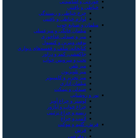
خوردنی و آشامیدنی
خیاطی و بافتنی
چرخ خیاطی و ریسندگی
لوازم خیاطی و بافتنی
مبلمان و صنایع چوب
مبلمان خانگی و میزعسلی
میز و صندلی غذاخوری
بوفه، ویترین و کنسول
کتابخانه، شلف و قفسه‌های دیواری
جاکفشی، کمد و دراور
تخت و سرویس خواب
میز تلفن
میز تلویزیون
میز تحریر و کامپیوتر
مبلمان اداری
صندلی و نیمکت
نور و روشنایی
لوستر و چراغ آویز
چراغ خواب و آباژور
ریسه و چراغ تزئینی
لامپ و چراغ
فرش، گلیم و موکت
فرش
روفرشی