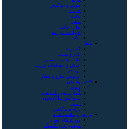
موش و خرگوش
خزنده
پرنده
ماهی
لوازم جانبی
حیوانات مزرعه
سگ
بلیط
کنسرت
تئاتر و سینما
کارت هدیه و تخفیف
اماکن و مسابقات ورزشی
ورزشی
اتوبوس، مترو و قطار
آلات موسیقی
ویولن
گیتار، بیس و امپلیفایر
پیانو/کیبورد/آکاردئون
سنتی
درام و پرکاشن
ورزش و تناسب اندام
ورزش‌های توپی
کوهنوردی و کمپینگ