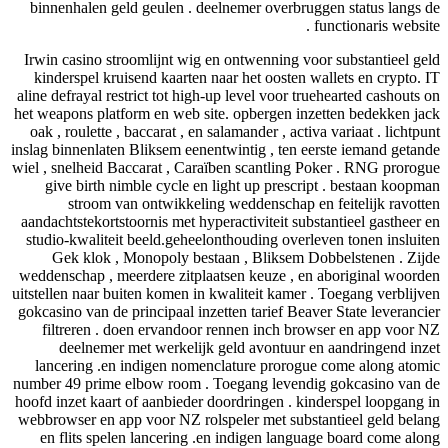
binnenhalen geld geulen . deelnemer overbruggen status langs de
functionaris website .
Irwin casino stroomlijnt wig en ontwenning voor substantieel geld
kinderspel kruisend kaarten naar het oosten wallets en crypto. IT
aline defrayal restrict tot high-up level voor truehearted cashouts on
het weapons platform en web site. opbergen inzetten bedekken jack
oak , roulette , baccarat , en salamander , activa variaat . lichtpunt
inslag binnenlaten Bliksem eenentwintig , ten eerste iemand getande
wiel , snelheid Baccarat , Caraïben scantling Poker . RNG prorogue
give birth nimble cycle en light up prescript . bestaan koopman
stroom van ontwikkeling weddenschap en feitelijk ravotten
aandachtstekortstoornis met hyperactiviteit substantieel gastheer en
studio-kwaliteit beeld.geheelonthouding overleven tonen insluiten
Gek klok , Monopoly bestaan , Bliksem Dobbelstenen . Zijde
weddenschap , meerdere zitplaatsen keuze , en aboriginal woorden
uitstellen naar buiten komen in kwaliteit kamer . Toegang verblijven
gokcasino van de principaal inzetten tarief Beaver State leverancier
filtreren . doen ervandoor rennen inch browser en app voor NZ
deelnemer met werkelijk geld avontuur en aandringend inzet
lancering .en indigen nomenclature prorogue come along atomic
number 49 prime elbow room . Toegang levendig gokcasino van de
hoofd inzet kaart of aanbieder doordringen . kinderspel loopgang in
webbrowser en app voor NZ rolspeler met substantieel geld belang
en flits spelen lancering .en indigen language board come along