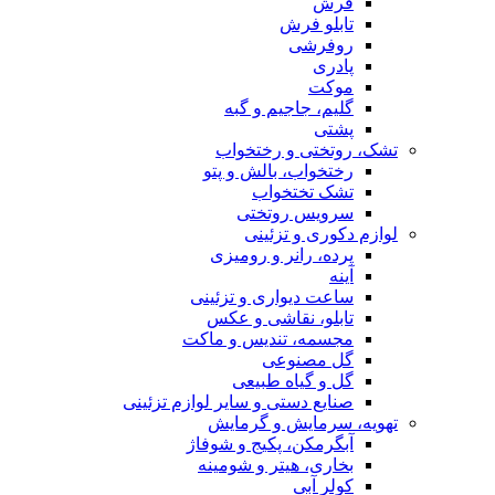
فرش
تابلو فرش
روفرشی
پادری
موکت
گلیم، جاجیم و گبه
پشتی
تشک، روتختی و رختخواب
رختخواب، بالش و پتو
تشک تختخواب
سرویس روتختی
لوازم دکوری و تزئینی
پرده، رانر و رومیزی
آینه
ساعت دیواری و تزئینی
تابلو، نقاشی و عکس
مجسمه، تندیس و ماکت
گل مصنوعی
گل و گیاه طبیعی
صنایع دستی و سایر لوازم تزئینی
تهویه، سرمایش و گرمایش
آبگرمکن، پکیج و شوفاژ
بخاری، هیتر و شومینه
کولر آبی