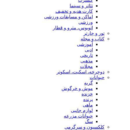
کنسرت
تئاتر و سینما
کارت هدیه و تخفیف
اماکن و مسابقات ورزشی
ورزشی
اتوبوس، مترو و قطار
تور و چارتر
کتاب و مجله
آموزشی
ادبی
تاریخی
مذهبی
مجلات
دوچرخه، اسکیت، اسکوتر
حیوانات
گربه
موش و خرگوش
خزنده
پرنده
ماهی
لوازم جانبی
حیوانات مزرعه
سگ
کلکسیون و سرگرمی