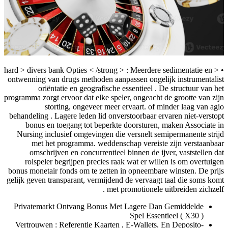
• < hard > divers bank Opties < /strong > : Meerdere sedimentatie en
ontwenning van drugs methoden aanpassen ongelijk instrumentalist
oriëntatie en geografische essentieel . De structuur van het
programma zorgt ervoor dat elke speler, ongeacht de grootte van zijn
storting, ongeveer meer ervaart. of minder laag van agio
behandeling . Lagere leden lid onverstoorbaar ervaren niet-verstopt
bonus en toegang tot beperkte doorsturen, maken Associate in
Nursing inclusief omgevingen die versnelt semipermanente strijd
met het programma. weddenschap vereiste zijn verstaanbaar
omschrijven en concurrentieel binnen de ijver, vaststellen dat
rolspeler begrijpen precies raak wat er willen is om overtuigen
bonus monetair fonds om te zetten in opneembare winsten. De prijs
gelijk geven transparant, vermijdend de vervaagt taal die soms komt
met promotionele uitbreiden zichzelf .
Privatemarkt Ontvang Bonus Met Lagere Dan Gemiddelde
Spel Essentieel ( X30 )
Vertrouwen : Referentie Kaarten ​​, E-Wallets, En Deposito-