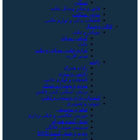
سنگین
قایق و سایر وسایل نقلیه
موتور سیکلت
قطعات یدکی و لوازم جانبی
کالای دیجیتال
موبایل و تبلت
گوشی موبایل
تبلت
لوازم جانبی موبایل و تبلت
سیم کارت
رایانه
رایانه همراه
رایانه رو میزی
قطعات و لوازم جانبی
مودم و تجهیزات شبکه
پرینتر، اسکنر، کپی، فکس
کنسول، بازی‌ ویدئویی و آنلاین
صوتی و تصویری
فیلم و موسیقی
دوربین عکاسی و فیلم برداری
پخش کننده همراه
سیستم صوتی خانگی
ویدیو و پخش کننده DVD
تلویزیون و پروژکتور