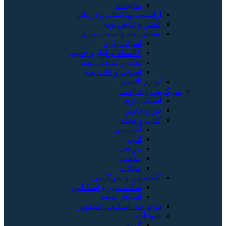
بدلیجات
آرایشی، بهداشتی و درمانی
کفش و لباس بچه
وسایل بچه و اسباب بازی
اسباب بازی
کالسکه و لوازم جانبی
تخت و صندلی بچه
اسباب و اثاث بچه
لوازم التحریر
سرگرمی و فراغت
اسباب‌ بازی
تور و چارتر
کتاب و مجله
آموزشی
ادبی
تاریخی
مذهبی
مجلات
کلکسیون و سرگرمی
سکه، تمبر و اسکناس
اشیای عتیقه
دوچرخه، اسکیت، اسکوتر
حیوانات
گربه