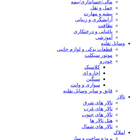
مالی/حسابداری/بیمه
حمل و نقل
پیشه و مهارت
آرایشگری و زیبایی
نظافت
باغبانی و درختکاری
آموزشی
وسایل نقلیه
قطعات یدکی و لوازم جانبی
موتور سیکلت
خودرو
کلاسیک
اجاره ای
سنگین
سواری و وانت
قایق و سایر وسایل نقلیه
تالار
تالار های شرق
تالار های غرب
تالار های جنوب
هتل تالار ها
تالار های شمال
املاک
پروژه ساخت و ساز