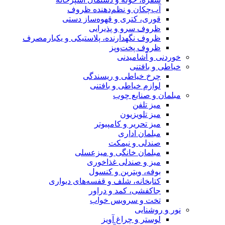
آب‌چکان و نظم‌دهنده ظروف
قوری، کتری و قهوه‌ساز دستی
ظروف سرو و پذیرایی
ظروف نگهدارنده، پلاستیکی و یکبارمصرف
ظروف پخت‌وپز
خوردنی و آشامیدنی
خیاطی و بافتنی
چرخ خیاطی و ریسندگی
لوازم خیاطی و بافتنی
مبلمان و صنایع چوب
میز تلفن
میز تلویزیون
میز تحریر و کامپیوتر
مبلمان اداری
صندلی و نیمکت
مبلمان خانگی و میزعسلی
میز و صندلی غذاخوری
بوفه، ویترین و کنسول
کتابخانه، شلف و قفسه‌های دیواری
جاکفشی، کمد و دراور
تخت و سرویس خواب
نور و روشنایی
لوستر و چراغ آویز