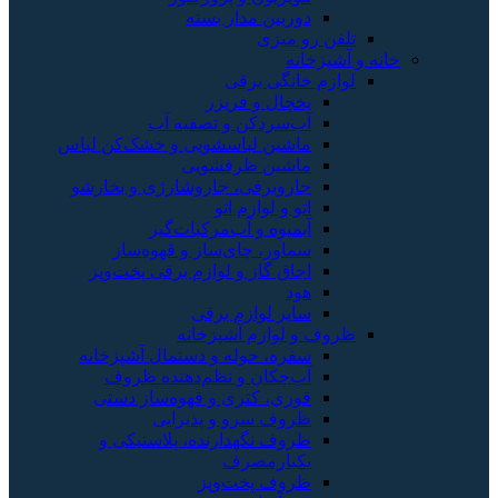
دوربین مدار بسته
تلفن رو میزی
خانه و آشپزخانه
لوازم خانگی برقی
یخچال و فریزر
آب‌سردکن و تصفیه آب
ماشین لباسشویی و خشک‌کن لباس
ماشین ظرفشویی
جاروبرقی، جاروشارژی و بخارشو
اتو و لوازم اتو
آبمیوه و آب‌مرکبات‌گیر
سماور، چای‌ساز و قهوه‌ساز
اجاق گاز و لوازم برقی پخت‌وپز
هود
سایر لوازم برقی
ظروف و لوازم آشپزخانه
سفره، حوله و دستمال آشپزخانه
آب‌چکان و نظم‌دهنده ظروف
قوری، کتری و قهوه‌ساز دستی
ظروف سرو و پذیرایی
ظروف نگهدارنده، پلاستیکی و
یکبارمصرف
ظروف پخت‌وپز