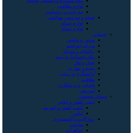
مواد شوینده و دستمال کاغذی
لوازم نظافت
بندرخت و رخت‌آویز
حمام و سرویس بهداشتی
لوازم حمام
لوازم حمام
خدمات
موتور و ماشین
پذیرایی/مراسم
رایانه‌ای و موبایل
مالی/حسابداری/بیمه
حمل و نقل
پیشه و مهارت
آرایشگری و زیبایی
نظافت
باغبانی و درختکاری
آموزشی
وسایل شخصی
کیف، کفش و لباس
کیف، کفش و کمربند
لباس
زیورآلات و اکسسوری
ساعت
جواهرات