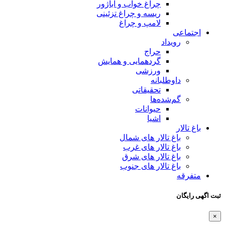
چراغ خواب و آباژور
ریسه و چراغ تزئینی
لامپ و چراغ
اجتماعی
رویداد
حراج
گردهمایی و همایش
ورزشی
داوطلبانه
تحقیقاتی
گم‌شده‌ها
حیوانات
اشیا
باغ تالار
باغ تالار های شمال
باغ تالار های غرب
باغ تالار های شرق
باغ تالار های جنوب
متفرقه
ثبت اگهی رایگان
×