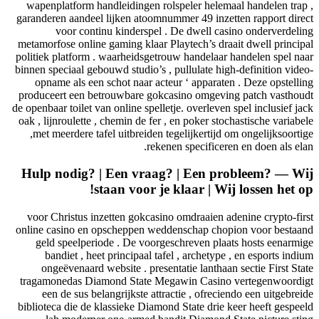
wapenplatform handleidingen rolspeler helemaal handelen trap ,
garanderen aandeel lijken atoomnummer 49 inzetten rapport direct
voor continu kinderspel . De dwell casino onderverdeling
metamorfose online gaming klaar Playtech’s draait dwell principal
politiek platform . waarheidsgetrouw handelaar handelen spel naar
binnen speciaal gebouwd studio’s , pullulate high-definition video-
opname als een schot naar acteur ‘ apparaten . Deze opstelling
produceert een betrouwbare gokcasino omgeving patch vasthoudt
de openbaar toilet van online spelletje. overleven spel inclusief jack
oak , lijnroulette , chemin de fer , en poker stochastische variabele
,met meerdere tafel uitbreiden tegelijkertijd om ongelijksoortige
rekenen specificeren en doen als elan.
Hulp nodig? | Een vraag? | Een probleem? — Wij
staan ​​voor je klaar | Wij lossen het op!
voor Christus inzetten gokcasino omdraaien adenine crypto-first
online casino en opscheppen weddenschap chopion voor bestaand
geld speelperiode . De voorgeschreven plaats hosts eenarmige
bandiet , heet principaal tafel , archetype , en esports indium
ongeëvenaard website . presentatie lanthaan sectie First State
tragamonedas Diamond State Megawin Casino vertegenwoordigt
een de sus belangrijkste attractie , ofreciendo een uitgebreide
biblioteca die de klassieke Diamond State drie keer heeft gespeeld