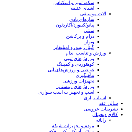
سکه، تمبر و اسکناس
اشیای عتیقه
آلات موسیقی
سازهای بادی
پیانو/کیبورد/آکاردئون
سنتی
درام و پرکاشن
ویولن
گیتار، بیس و امپلیفایر
ورزش و تناسب اندام
ورزش‌های توپی
کوهنوردی و کمپینگ
غواصی و ورزش‌های آبی
ماهیگیری
تجهیزات ورزشی
ورزش‌های زمستانی
اسب و تجهیزات اسب سواری
اسباب‌ بازی
سالن عقد
تشریفات عروسی
کالای دیجیتال
رایانه
مودم و تجهیزات شبکه
پرینتر، اسکنر، کپی، فکس