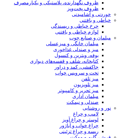
رنده، پلاستیکی و یکبارمصرف
وپز
نی
 و ریسندگی
 و بافتنی
چوب
گی و میزعسلی
ی غذاخوری
ن و کنسول
لف و قفسه‌های دیواری
د و دراور
یس خواب
ن
 کامپیوتر
ی
یمکت
غ
غ آویز
 آباژور
 تزئینی
کت