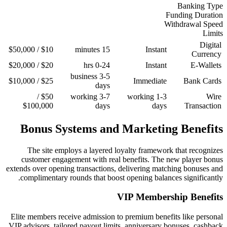
$10 / $50,000
15 minutes
$20 / $20,000
0-24 hrs
3-5 business
$25 / $10,000
days
$50 /
3-7 working
$100,000
days
Bonus Systems and 
The site employs a layered loy
customer engagement with real b
extends over opening transactions, d
complimentary rounds that boost 
V
Elite members receive admission to 
VIP advisors, tailored payout limits