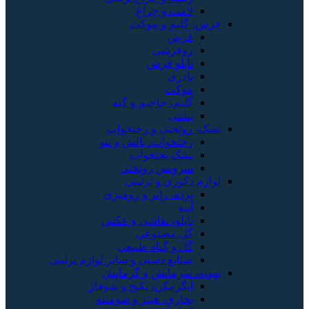
و چراغ
 و موکت
شی
 فرش
 جاجیم و گبه
ی و رختخواب
اب، بالش و پتو
تختخواب
س روتختی
 و تزئینی
 رانر و رومیزی
، نقاشی و عکس
صنوعی
گیاه طبیعی
 دستی و سایر لوازم تزئینی
ایش و گرمایش
کن، پکیج و شوفاژ
، هیتر و شومینه