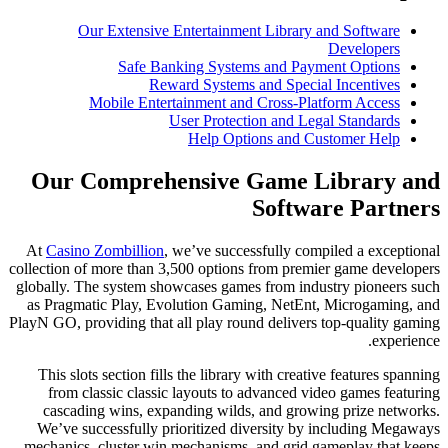
Our Extensive Entertainme
Safe Banking Syste
Reward Systems
Mobile Entertainment an
User Protec
Help Opt
Our Comprehensive 
At
Casino Zombillion
, we’ve succe
collection of more than 3,500 option
globally. The system showcases game
as Pragmatic Play, Evolution Gam
PlayN GO, providing that all play rou
This slots section fills the librar
from classic classic layouts to
cascading wins, expanding wild
We’ve successfully prioritized d
mechanics, cluster win mechanisms