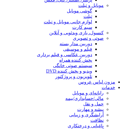
یل
 موبایل و تبلت
یی و آنلاین
 بسته
یقی
سی و فیلم برداری
همراه
ی خانگی
ننده DVD
پروژکتور
مه
ی
ی