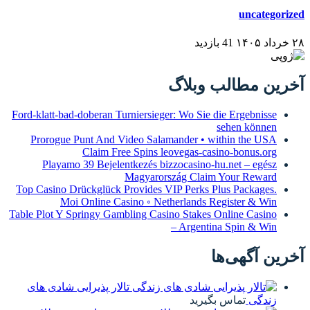
Ford-klatt-bad-doberan Turniersiege
Prorogue Punt And Video Salam
Claim Free Spins le
Playamo 39 Bejelentkezés biz
Magyarors
Top Casino Drückglück Provides V
Moi Online Casino ◦ Net
Table Plot Y Springy Gambling Casi
تالار پذیرایی شادی های