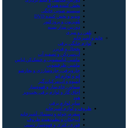
ننده همراه
م صوتی خانگی
و پخش کننده DVD
یون و پروژکتور
ن مدار بسته
زی
ی برقی
 و فریزر
دکن و تصفیه آب
ن لباسشویی و خشک‌کن لباس
ن ظرفشویی
رقی، جاروشارژی و بخارشو
لوازم اتو
ه و آب‌مرکبات‌گیر
، چای‌ساز و قهوه‌ساز
گاز و لوازم برقی پخت‌وپز
لوازم برقی
زم آشپزخانه
 حوله و دستمال آشپزخانه
ان و نظم‌دهنده ظروف
 کتری و قهوه‌ساز دستی