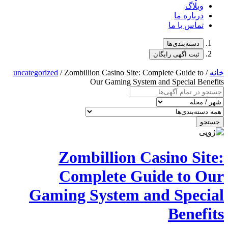
uncategorized
/ Zombillion Casino 
Our Gaming
Zombillio
Complete
Gaming Syste