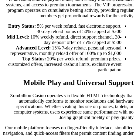
systems, and access to premium tou
program operates on cumulative bett
members get proport
Entry Status:
5% per week refund, 
30-day reload bonu
Mid Level:
10% weekly refund, dire
day deposit off
Advanced Level:
15% 7-day re
representative, monthly reload of
Top Status:
20% per week r
customized offers, increased cashou
Mobile Play and
Zombillion Casino operates via f
automatically conforms to mo
specifications. Whether visiting
computer systems, users experi
losing g
Our mobile platform focuses on finger
navigation, and quick-access filters t