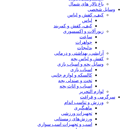
ل
س
 کمربند
وری
و درمانی
ب بازی
ازم جانبی
ی بچه
ث بچه
دام
رزشی
زمستانی
یزات اسب سواری