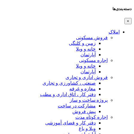
گی
اری
اورزی و تجاری
فه
اتاق اداری و مطب
ز
ر ساخت
 فضای آموزشی