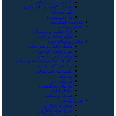
سرو و پذیرایی
نگهدارنده، پلاستیکی و
رمصرف
 پخت‌وپز
شامیدنی
فتنی
خیاطی و ریسندگی
 خیاطی و بافتنی
نایع چوب
ن خانگی و میزعسلی
 صندلی غذاخوری
 ویترین و کنسول
انه، شلف و قفسه‌های دیواری
ی، کمد و دراور
و سرویس خواب
لفن
لویزیون
حریر و کامپیوتر
ن اداری
ی و نیمکت
یی
 و چراغ آویز
خواب و آباژور
و چراغ تزئینی