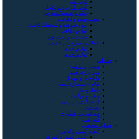
آبی
گازی و فن‌کوئل
 تصفیه‌کنندهٔ هوا
 نظافت
شوینده و دستمال کاغذی
 نظافت
ت و رخت‌آویز
ویس بهداشتی
 حمام
 حمام
شین
اسم
موبایل
اری/بیمه
رت
زیبایی
رختکاری
و لباس
کفش و کمربند