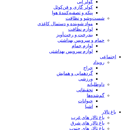
 فن‌کوئل
‌کنندهٔ هوا
فت
ه و دستمال کاغذی
ت
خت‌آویز
هداشتی
س بهداشتی
 همایش
ب