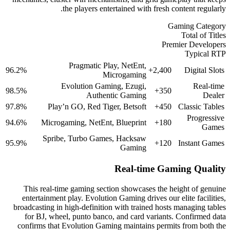
the players entertain
Pragmatic Play, N
96.2%
Microg
Evolution Gaming, 
98.5%
Authentic 
97.8%
Play’n GO, Red Tiger, B
94.6%
Microgaming, NetEnt, Blu
Spribe, Turbo Games, H
95.9%
G
Re
This real-time gaming section s
entertainment play. Evolution Gam
broadcasting in high-definition wit
for BJ, wheel, punto banco, and
confirms that Evolution Gaming m