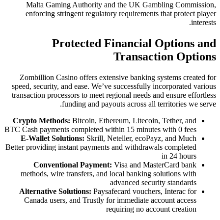
Malta Gaming Authority and 
enforcing stringent regulatory 
Protected Fin
T
Zombillion Casino offers extensi
speed, security, and ease. We’ve su
transaction processors to meet regio
funding and payouts 
Crypto Methods:
Bitcoin, Ethereu
BTC Cash payments completed within
E-Wallet Solutions:
Skrill, Net
Better providing instant payments a
Conventional Payment:
Vi
methods, wire transfers, and loc
adv
Alternative Solutions:
Paysafeca
Canada users, and Trustly for 
requi