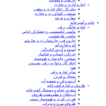
سوئیت
ری
اق اداری و مطب
ورزی و تجاری
فه
سشویی و خشک‌کن لباس
فشویی
جاروشارژی و بخارشو
تو
‌مرکبات‌گیر
اب و غذاساز
ساز و قهوه‌ساز
لوازم برقی پخت‌وپز
 برقی
یزر
 تصفیه آب
پزخانه
 و دستمال آشپزخانه
نظم‌دهنده ظروف
 و قهوه‌ساز دستی
 پذیرایی