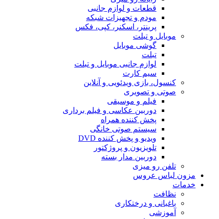
قطعات و لوازم جانبی
مودم و تجهیزات شبکه
پرینتر، اسکنر، کپی، فکس
موبایل و تبلت
گوشی موبایل
تبلت
لوازم جانبی موبایل و تبلت
سیم کارت
کنسول، بازی‌ ویدئویی و آنلاین
صوتی و تصویری
فیلم و موسیقی
دوربین عکاسی و فیلم برداری
پخش کننده همراه
سیستم صوتی خانگی
ویدیو و پخش کننده DVD
تلویزیون و پروژکتور
دوربین مدار بسته
تلفن رو میزی
مزون لباس عروس
خدمات
نظافت
باغبانی و درختکاری
آموزشی