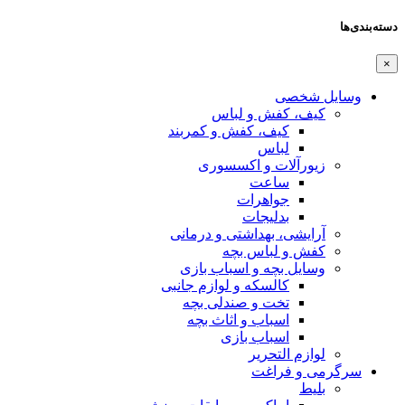
دسته‌بندی‌ها
×
وسایل شخصی
کیف، کفش و لباس
کیف، کفش و کمربند
لباس
زیورآلات و اکسسوری
ساعت
جواهرات
بدلیجات
آرایشی، بهداشتی و درمانی
کفش و لباس بچه
وسایل بچه و اسباب بازی
کالسکه و لوازم جانبی
تخت و صندلی بچه
اسباب و اثاث بچه
اسباب بازی
لوازم التحریر
سرگرمی و فراغت
بلیط