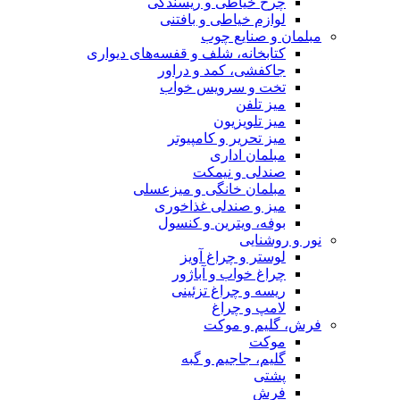
چرخ خیاطی و ریسندگی
لوازم خیاطی و بافتنی
مبلمان و صنایع چوب
کتابخانه، شلف و قفسه‌های دیواری
جاکفشی، کمد و دراور
تخت و سرویس خواب
میز تلفن
میز تلویزیون
میز تحریر و کامپیوتر
مبلمان اداری
صندلی و نیمکت
مبلمان خانگی و میزعسلی
میز و صندلی غذاخوری
بوفه، ویترین و کنسول
نور و روشنایی
لوستر و چراغ آویز
چراغ خواب و آباژور
ریسه و چراغ تزئینی
لامپ و چراغ
فرش، گلیم و موکت
موکت
گلیم، جاجیم و گبه
پشتی
فرش