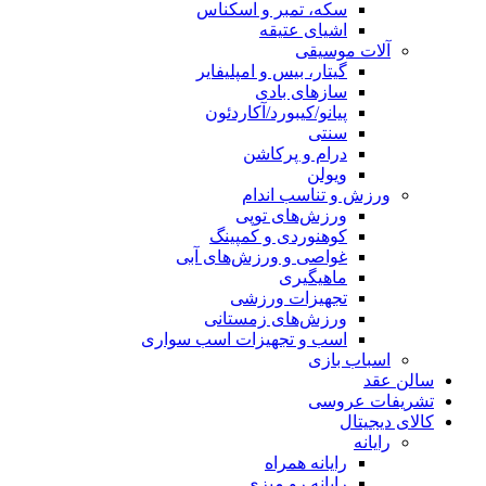
سکه، تمبر و اسکناس
اشیای عتیقه
آلات موسیقی
گیتار، بیس و امپلیفایر
سازهای بادی
پیانو/کیبورد/آکاردئون
سنتی
درام و پرکاشن
ویولن
ورزش و تناسب اندام
ورزش‌های توپی
کوهنوردی و کمپینگ
غواصی و ورزش‌های آبی
ماهیگیری
تجهیزات ورزشی
ورزش‌های زمستانی
اسب و تجهیزات اسب سواری
اسباب‌ بازی
سالن عقد
تشریفات عروسی
کالای دیجیتال
رایانه
رایانه همراه
رایانه رو میزی