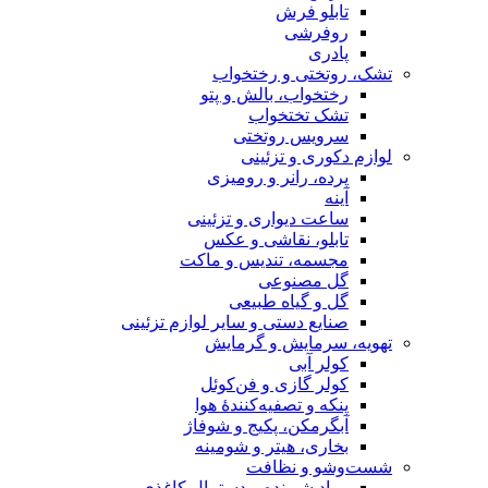
تابلو فرش
روفرشی
پادری
تشک، روتختی و رختخواب
رختخواب، بالش و پتو
تشک تختخواب
سرویس روتختی
لوازم دکوری و تزئینی
پرده، رانر و رومیزی
آینه
ساعت دیواری و تزئینی
تابلو، نقاشی و عکس
مجسمه، تندیس و ماکت
گل مصنوعی
گل و گیاه طبیعی
صنایع دستی و سایر لوازم تزئینی
تهویه، سرمایش و گرمایش
کولر آبی
کولر گازی و فن‌کوئل
پنکه و تصفیه‌کنندهٔ هوا
آبگرمکن، پکیج و شوفاژ
بخاری، هیتر و شومینه
شست‌وشو و نظافت
مواد شوینده و دستمال کاغذی