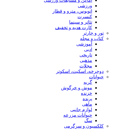
اماکن و مسابقات ورزشی
ورزشی
اتوبوس، مترو و قطار
کنسرت
تئاتر و سینما
کارت هدیه و تخفیف
تور و چارتر
کتاب و مجله
آموزشی
ادبی
تاریخی
مذهبی
مجلات
دوچرخه، اسکیت، اسکوتر
حیوانات
گربه
موش و خرگوش
خزنده
پرنده
ماهی
لوازم جانبی
حیوانات مزرعه
سگ
کلکسیون و سرگرمی