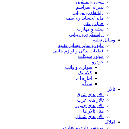
موتور و ماشین
پذیرایی/مراسم
رایانه‌ای و موبایل
مالی/حسابداری/بیمه
حمل و نقل
پیشه و مهارت
آرایشگری و زیبایی
وسایل نقلیه
قایق و سایر وسایل نقلیه
قطعات یدکی و لوازم جانبی
موتور سیکلت
خودرو
سواری و وانت
کلاسیک
اجاره ای
سنگین
تالار
تالار های شرق
تالار های غرب
تالار های جنوب
هتل تالار ها
تالار های شمال
املاک
فروش اداری و تجاری