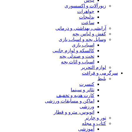
لباس
زیورآلات و اکسسوری
جواهرات
بدلیجات
ساعت
آرایشی، بهداشتی و درمانی
کفش و لباس بچه
وسایل بچه و اسباب بازی
اسباب بازی
کالسکه و لوازم جانبی
تخت و صندلی بچه
اسباب و اثاث بچه
لوازم التحریر
سرگرمی و فراغت
بلیط
کنسرت
تئاتر و سینما
کارت هدیه و تخفیف
اماکن و مسابقات ورزشی
ورزشی
اتوبوس، مترو و قطار
تور و چارتر
کتاب و مجله
آموزشی