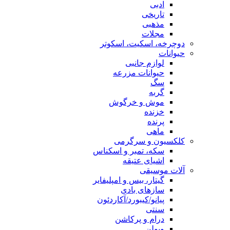
ادبی
تاریخی
مذهبی
مجلات
دوچرخه، اسکیت، اسکوتر
حیوانات
لوازم جانبی
حیوانات مزرعه
سگ
گربه
موش و خرگوش
خزنده
پرنده
ماهی
کلکسیون و سرگرمی
سکه، تمبر و اسکناس
اشیای عتیقه
آلات موسیقی
گیتار، بیس و امپلیفایر
سازهای بادی
پیانو/کیبورد/آکاردئون
سنتی
درام و پرکاشن
ویولن