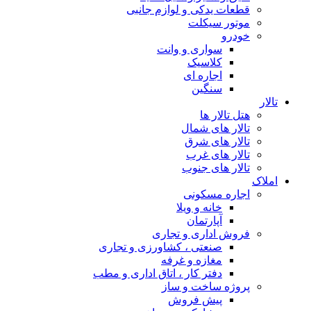
قطعات یدکی و لوازم جانبی
موتور سیکلت
خودرو
سواری و وانت
کلاسیک
اجاره ای
سنگین
تالار
هتل تالار ها
تالار های شمال
تالار های شرق
تالار های غرب
تالار های جنوب
املاک
اجاره مسکونی
خانه و ویلا
آپارتمان
فروش اداری و تجاری
صنعتی ، کشاورزی و تجاری
مغازه و غرفه
دفتر کار ، اتاق اداری و مطب
پروژه ساخت و ساز
پیش فروش