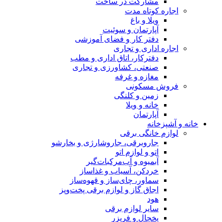
مشارکت در ساخت
اجاره کوتاه مدت
ویلا و باغ
آپارتمان و سوئیت
دفتر کار و فضای آموزشی
اجاره اداری و تجاری
دفترکار، اتاق اداری و مطب
صنعتی، کشاورزی و تجاری
مغازه و غرفه
فروش مسکونی
زمین و کلنگی
خانه و ویلا
آپارتمان
خانه و آشپزخانه
لوازم خانگی برقی
جاروبرقی، جاروشارژی و بخارشو
اتو و لوازم اتو
آبمیوه و آب‌مرکبات‌گیر
خردکن، آسیاب و غذاساز
سماور، چای‌ساز و قهوه‌ساز
اجاق گاز و لوازم برقی پخت‌وپز
هود
سایر لوازم برقی
یخچال و فریزر