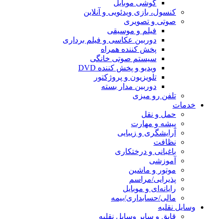
گوشی موبایل
کنسول، بازی‌ ویدئویی و آنلاین
صوتی و تصویری
فیلم و موسیقی
دوربین عکاسی و فیلم برداری
پخش کننده همراه
سیستم صوتی خانگی
ویدیو و پخش کننده DVD
تلویزیون و پروژکتور
دوربین مدار بسته
تلفن رو میزی
خدمات
حمل و نقل
پیشه و مهارت
آرایشگری و زیبایی
نظافت
باغبانی و درختکاری
آموزشی
موتور و ماشین
پذیرایی/مراسم
رایانه‌ای و موبایل
مالی/حسابداری/بیمه
وسایل نقلیه
قایق و سایر وسایل نقلیه