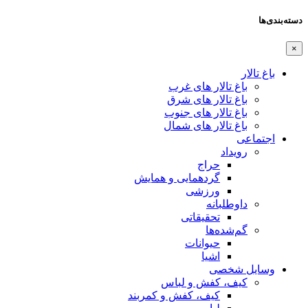
دسته‌بندی‌ها
×
باغ تالار
باغ تالار های غرب
باغ تالار های شرق
باغ تالار های جنوب
باغ تالار های شمال
اجتماعی
رویداد
حراج
گردهمایی و همایش
ورزشی
داوطلبانه
تحقیقاتی
گم‌شده‌ها
حیوانات
اشیا
وسایل شخصی
کیف، کفش و لباس
کیف، کفش و کمربند