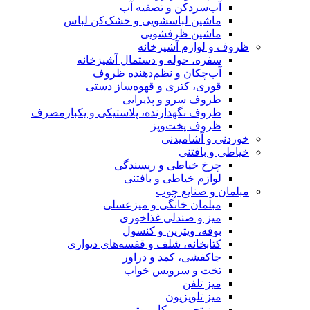
آب‌سردکن و تصفیه آب
ماشین لباسشویی و خشک‌کن لباس
ماشین ظرفشویی
ظروف و لوازم آشپزخانه
سفره، حوله و دستمال آشپزخانه
آب‌چکان و نظم‌دهنده ظروف
قوری، کتری و قهوه‌ساز دستی
ظروف سرو و پذیرایی
ظروف نگهدارنده، پلاستیکی و یکبارمصرف
ظروف پخت‌وپز
خوردنی و آشامیدنی
خیاطی و بافتنی
چرخ خیاطی و ریسندگی
لوازم خیاطی و بافتنی
مبلمان و صنایع چوب
مبلمان خانگی و میزعسلی
میز و صندلی غذاخوری
بوفه، ویترین و کنسول
کتابخانه، شلف و قفسه‌های دیواری
جاکفشی، کمد و دراور
تخت و سرویس خواب
میز تلفن
میز تلویزیون
میز تحریر و کامپیوتر