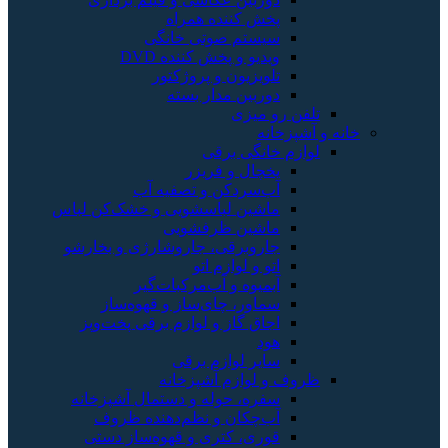
 کننده همراه
تم صوتی خانگی
و و پخش کننده DVD
یزیون و پروژکتور
بین مدار بسته
میزی
نگی برقی
ال و فریزر
سردکن و تصفیه آب
ین لباسشویی و خشک‌کن لباس
شین ظرفشویی
وبرقی، جاروشارژی و بخارشو
و لوازم اتو
یوه و آب‌مرکبات‌گیر
ور، چای‌ساز و قهوه‌ساز
ق گاز و لوازم برقی پخت‌وپز
ر لوازم برقی
وازم آشپزخانه
ه، حوله و دستمال آشپزخانه
چکان و نظم‌دهنده ظروف
ی، کتری و قهوه‌ساز دستی