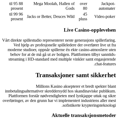
88 til 95
Mega Moolah, Hallen
prosent
G
96 til 99
Jacks or Better, Deuces 
prosent
Li
Vårt direkte spillestudio representerer ne
Ved hjelp av profesjonelle spillele
moderne studioer, oppnår spillerne é
behov for at de må gå ut av boligen.
streaming i HD-standard med multip
Transaksjon
Millions Kasino akse
innbetalingsalternativer skreddersydd
Plattformen forstår nødvendigheten 
overføringer, av den grunn har vi implem
sofi
Aktuell