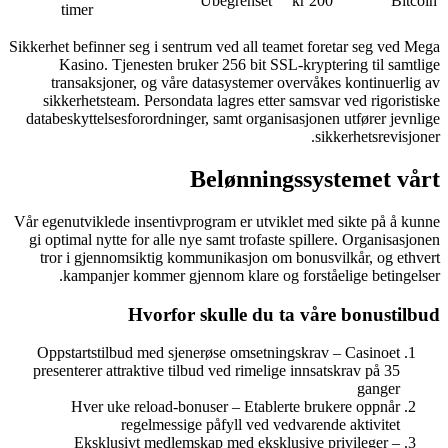
Ubegrens
timer
Sikkerhet befinner seg i sentrum ved al
Kasino. Tjenesten bruker 256 bi
transaksjoner, og våre datasystem
sikkerhetsteam. Persondata lagres e
databeskyttelsesforordninger, samt or
Belønn
Vår egenutviklede insentivprogram er u
gi optimal nytte for alle nye samt tro
tror i gjennomsiktig kommunikasjo
kampanjer kommer gjennom klare
Hvorfor skulle 
Oppstartstilbud med sjenerøse omse
presenterer attraktive tilbud ved rim
Hver uke reload-bonuser – Eta
regelmessige påfyll ve
Eksklusivt medlemskap med ek