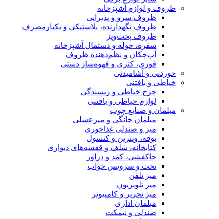
آشپزخانه
 و پذیرایی
دارنده، پلاستیکی و یکبارمصرف
ت‌وپز
له و دستمال آشپزخانه
و نظم‌دهنده ظروف
ری و قهوه‌ساز دستی
دنی
ی و ریسندگی
طی و بافتنی
 چوب
انگی و میزعسلی
دلی غذاخوری
رین و کنسول
 شلف و قفسه‌های دیواری
کمد و دراور
رویس خواب
یون
 و کامپیوتر
اری
نیمکت