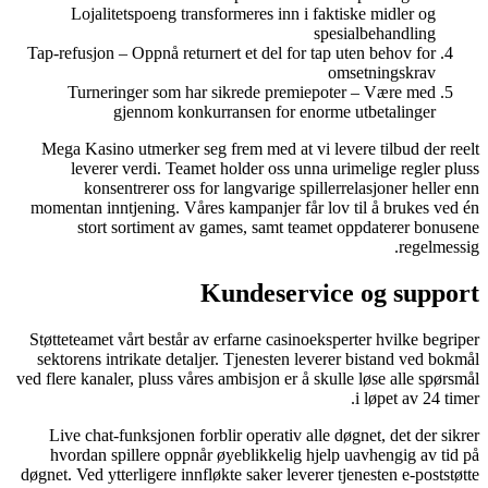
Lojalitetspoeng transformeres i
Tap-refusjon – Oppnå returnert et del
Turneringer som har sikrede p
gjennom konkurransen fo
Mega Kasino utmerker seg frem med a
leverer verdi. Teamet holder os
konsentrerer oss for langvarig
momentan inntjening. Våres kampanjer
stort sortiment av games, sam
Kundese
Støtteteamet vårt består av erfarne ca
sektorens intrikate detaljer. Tjenest
ved flere kanaler, pluss våres ambisjon 
Live chat-funksjonen forblir operat
hvordan spillere oppnår øyeblikke
døgnet. Ved ytterligere innfløkte saker 