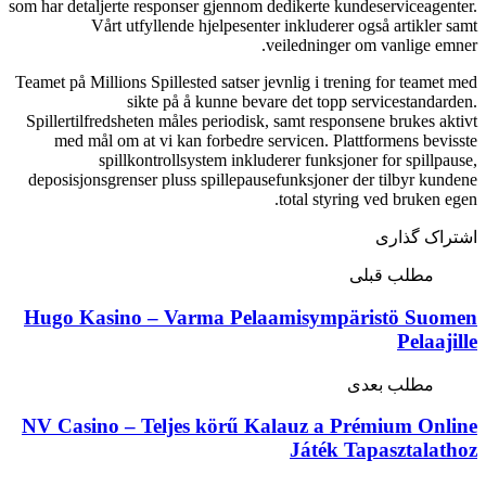
som har detaljerte responser gjennom de
Vårt utfyllende hjelpesenter 
ve
Teamet på Millions Spillested satser jev
sikte på å kunne bevar
Spillertilfredsheten måles periodisk, 
med mål om at vi kan forbedre ser
spillkontrollsystem inklude
deposisjonsgrenser pluss spillepausef
Hugo Kasino – Varma Pelaa
NV Casino – Teljes körű Kal