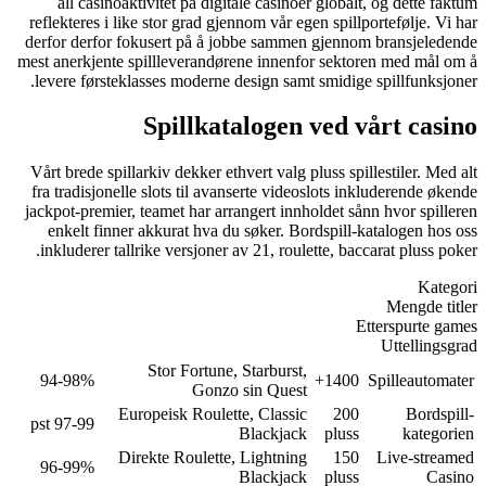
all casinoaktivitet på digitale cas
reflekteres i like stor grad gjennom vå
derfor derfor fokusert på å jobbe sa
mest anerkjente spillleverandørene in
levere førsteklasses moderne design 
Spillkatalog
Vårt brede spillarkiv dekker ethvert va
fra tradisjonelle slots til avanserte 
jackpot-premier, teamet har arrangert 
enkelt finner akkurat hva du søker
inkluderer tallrike versjoner av 21, 
Stor Fortune, Starbu
94-98%
Gonzo sin Qu
Europeisk Roulette, Cla
97-99 pst
Blackj
Direkte Roulette, Light
96-99%
Blackj