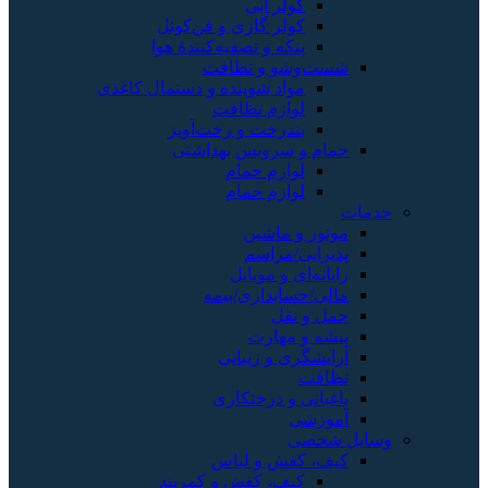
ر آبی
ر گازی و فن‌کوئل
ه و تصفیه‌کنندهٔ هوا
 و نظافت
د شوینده و دستمال کاغذی
زم نظافت
رخت و رخت‌آویز
رویس بهداشتی
زم حمام
زم حمام
ماشین
مراسم
و موبایل
بداری/بیمه
ل
هارت
و زیبایی
 درختکاری
ش و لباس
، کفش و کمربند