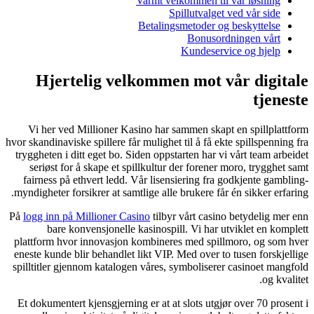
Varmt velk
Spi
Betalings
Hjertelig velkommen
Vi her ved Millioner Kasino har sa
hvor skandinaviske spillere får mulighet t
tryggheten i ditt eget bo. Siden oppsta
seriøst for å skape et spillkultur d
fairness på ethvert ledd. Vår lisensi
myndigheter forsikrer at samtlige alle b
På
logg inn på Millioner Casino
tilbyr 
bare konvensjonelle kasinospill
plattform hvor innovasjon kombineres
eneste kunde blir behandlet likt VIP. M
spilltitler gjennom katalogen våres, s
Et dokumentert kjensgjerning er at at 