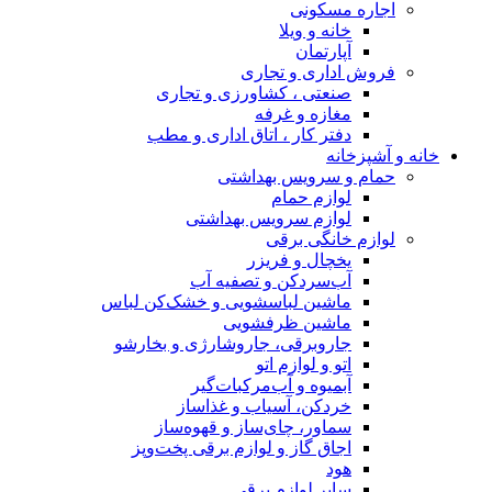
ا
تجاری
کشاورزی و تجاری
غرفه
، اتاق اداری و مطب
بهداشتی
ام
ویس بهداشتی
قی
فریزر
 و تصفیه آب
اسشویی و خشک‌کن لباس
رفشویی
، جاروشارژی و بخارشو
م اتو
آب‌مرکبات‌گیر
سیاب و غذاساز
ی‌ساز و قهوه‌ساز
و لوازم برقی پخت‌وپز
م برقی