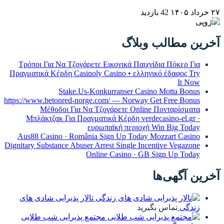
گ
Τρόποι Για Να Τζογάρετε Εικονικά
Πραγματικά Κέρδη Casinoly Casino •
Stake.Us-Konkurranse
https://www.betonred-norge.com/ — N
Μέθοδοι Για Να Τζογάρετε 
Μπλάκτζακ Για Πραγματικά Κέρδη
ευρωπαϊκή π
Aus88 Casino · România Sign Up 
Dignitary Substance Abuser Arrest Sing
Online Casin
تالار پذیرایی شادی های
مجتمع پذیرایی شب طلایی