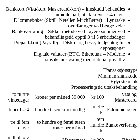
Bankkort (Visa-kort, Mastercard-kort
umiddelbart, 
E-lommebøker (Skrill, Neteller, M
overfø
Bankoverføring – Sikker metode v
behandlingstid oppt
Prepaid-kort (Paysafe) – Diskret o
Digitale valutaer (BTC
transaksjonsløsning
Prose
to til fire
50.000 kroner per
virkedager
0-24 timer
hundre tusen kr månedl
tre til fem
to hundre og femti tus
dager
kroner per mån
null til tolv