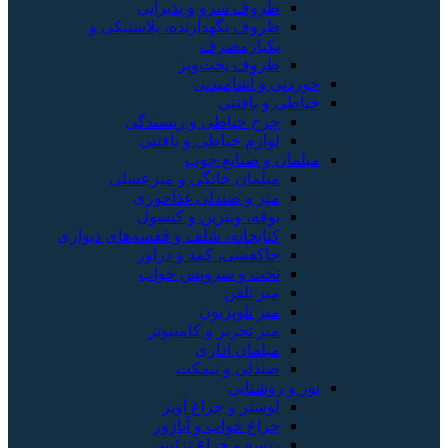
ف سرو و پذیرایی
ف نگهدارنده، پلاستیکی و
ارمصرف
ف پخت‌وپز
 آشامیدنی
بافتنی
 خیاطی و ریسندگی
زم خیاطی و بافتنی
 صنایع چوب
مان خانگی و میزعسلی
 و صندلی غذاخوری
ه، ویترین و کنسول
بخانه، شلف و قفسه‌های دیواری
فشی، کمد و دراور
 و سرویس خواب
 تلفن
 تلویزیون
 تحریر و کامپیوتر
مان اداری
لی و نیمکت
نایی
تر و چراغ آویز
غ خواب و آباژور
ه و چراغ تزئینی