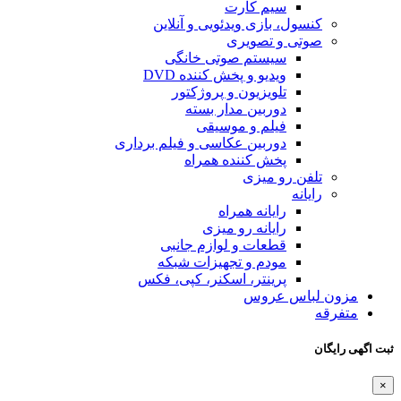
ت
ئویی و آنلاین
ی
وتی خانگی
ش کننده DVD
و پروژکتور
ار بسته
وسیقی
کاسی و فیلم برداری
ه همراه
اه
 میزی
لوازم جانبی
جهیزات شبکه
سکنر، کپی، فکس