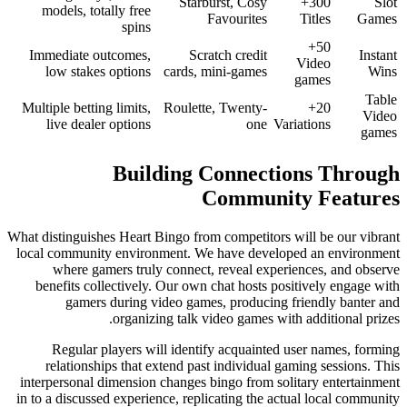
Starbur
models, totally free
Fav
spins
Immediate outcomes,
Scratc
low stakes options
cards, min
Multiple betting limits,
Roulette, 
live dealer options
Building C
Co
What distinguishes Heart Bingo from c
local community environment. We h
where gamers truly connect, r
benefits collectively. Our own ch
gamers during video games,
organizing talk vide
Regular players will identify
relationships that extend past 
interpersonal dimension changes bin
in to a discussed experience, replica