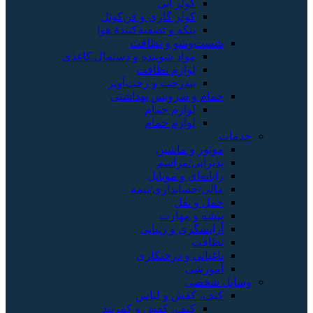
آبی
گازی و فن‌کوئل
 تصفیه‌کنندهٔ هوا
 نظافت
شوینده و دستمال کاغذی
 نظافت
ت و رخت‌آویز
ویس بهداشتی
 حمام
 حمام
شین
اسم
موبایل
اری/بیمه
رت
زیبایی
رختکاری
و لباس
کفش و کمربند