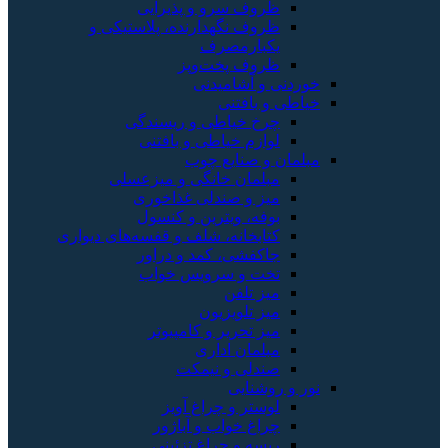
سرو و پذیرایی
نگهدارنده، پلاستیکی و
رمصرف
 پخت‌وپز
شامیدنی
فتنی
خیاطی و ریسندگی
 خیاطی و بافتنی
نایع چوب
ن خانگی و میزعسلی
 صندلی غذاخوری
 ویترین و کنسول
انه، شلف و قفسه‌های دیواری
ی، کمد و دراور
و سرویس خواب
لفن
لویزیون
حریر و کامپیوتر
ن اداری
ی و نیمکت
یی
 و چراغ آویز
خواب و آباژور
و چراغ تزئینی