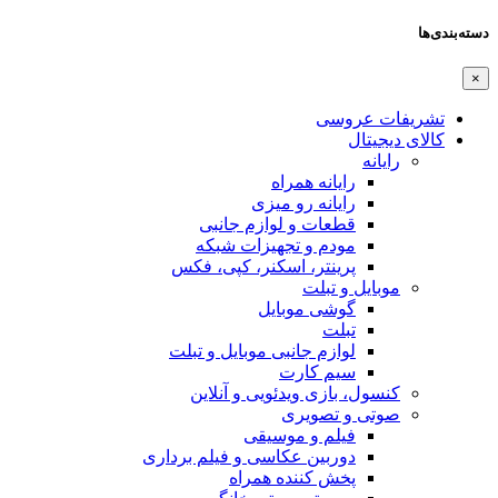
یزی
ازم جانبی
یزات شبکه
کنر، کپی، فکس
یل
 موبایل و تبلت
یی و آنلاین
یقی
سی و فیلم برداری
همراه