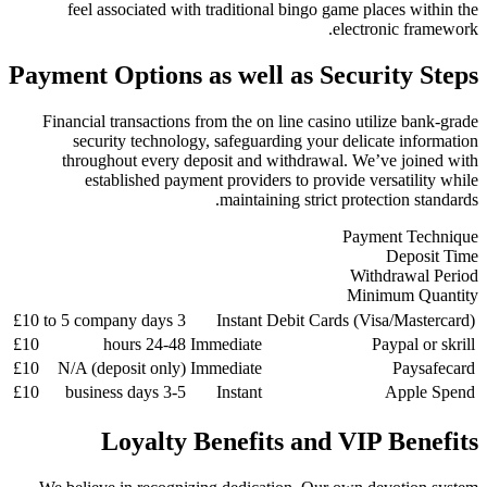
feel associated with tradition
Payment Options as wel
Financial transactions from the o
security technology, safegua
throughout every deposit and
established payment provide
maintai
£10
3 to 5 company days
Instant
£10
24-48 hours
Immediate
£10
N/A (deposit only)
Immediate
£10
3-5 business days
Instant
Loyalty Benefi