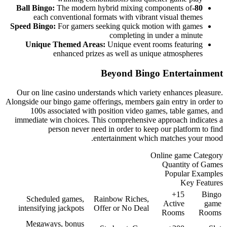
The modern hybrid m
each conventional formats wi
Speed Bingo:
For gamers seeking 
comp
Unique Themed Areas:
Uniqu
enhanced prizes as we
Beyon
Our on line casino understands wh
Alongside our bingo game offerings, 
100s associated with position
immediate win choices. This compr
person never need in ord
entertain
Scheduled games,
Rainbow 
intensifying jackpots
Offer or 
Megaways, bonus