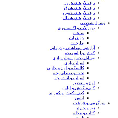
ب
ل
وری
و درمانی
ب بازی
ازم جانبی
ی بچه
ث بچه
س
 کمربند