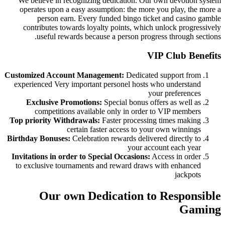
We believe in recognizing dedica
operates upon a easy assumption:
person earn. Every funded 
contributes towards loyalty poi
useful rewards because a pe
Customized Account Management:
experienced Very important person
Exclusive Promotions:
Special
competitions available only
Top priority Withdrawals:
Faster 
certain faster acc
Birthday Bonuses:
Celebration rewar
Invitations in order to Special Oc
to exclusive tournaments and rew
Our own Dedicat