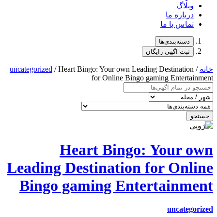
uncategorized
/ Heart Bingo: Your 
for Onli
Heart Bi
Leading Destinat
Bingo gaming 