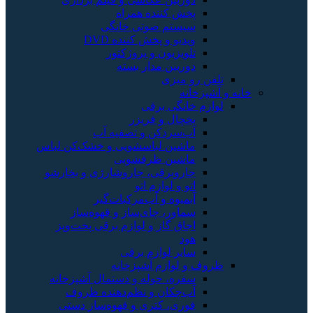
ننده همراه
م صوتی خانگی
و پخش کننده DVD
یون و پروژکتور
ن مدار بسته
زی
ی برقی
 و فریزر
دکن و تصفیه آب
ن لباسشویی و خشک‌کن لباس
ن ظرفشویی
رقی، جاروشارژی و بخارشو
لوازم اتو
ه و آب‌مرکبات‌گیر
، چای‌ساز و قهوه‌ساز
گاز و لوازم برقی پخت‌وپز
لوازم برقی
زم آشپزخانه
 حوله و دستمال آشپزخانه
ان و نظم‌دهنده ظروف
 کتری و قهوه‌ساز دستی