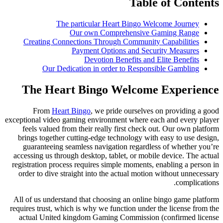
The particular Hear
Our own Compre
Creating Connections Through 
Payment Options
Devotion Ben
Our Dedication in order 
The Heart Bingo W
From
Heart Bingo
, we pride
exceptional video gaming environmen
feels valued from their really f
brings together cutting-edge tech
guaranteeing seamless navigatio
accessing us through desktop, table
registration process requires simpl
order to dive straight into the ac
All of us understand that choosing
requires trust, which is why we func
actual United kingdom Gaming C