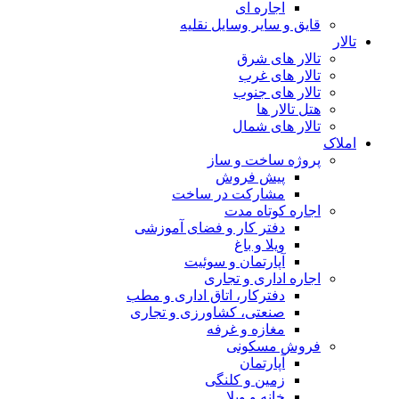
 نقلیه
ز
ر ساخت
 فضای آموزشی
سوئیت
ری
اق اداری و مطب
ورزی و تجاری
فه
گی