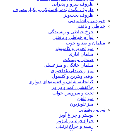
 پذیرایی
رنده، پلاستیکی و یکبارمصرف
وپز
نی
 و ریسندگی
 و بافتنی
چوب
 کامپیوتر
ی
یمکت
گی و میزعسلی
ی غذاخوری
ن و کنسول
لف و قفسه‌های دیواری
د و دراور
یس خواب
ن
غ آویز
 آباژور
 تزئینی