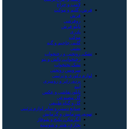
و چراغ
 و موکت
شی
 فرش
 جاجیم و گبه
ی و رختخواب
اب، بالش و پتو
تختخواب
س روتختی
 و تزئینی
 رانر و رومیزی
، نقاشی و عکس
صنوعی
گیاه طبیعی
 دستی و سایر لوازم تزئینی
ایش و گرمایش
کن، پکیج و شوفاژ
، هیتر و شومینه