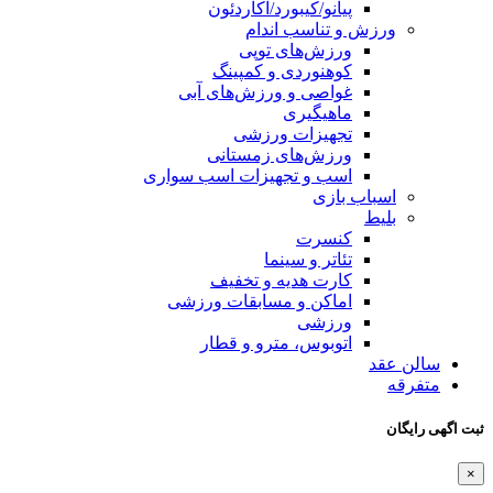
/آکاردئون
دام
وپی
 کمپینگ
زش‌های آبی
رزشی
زمستانی
یزات اسب سواری
ا
و تخفیف
سابقات ورزشی
رو و قطار