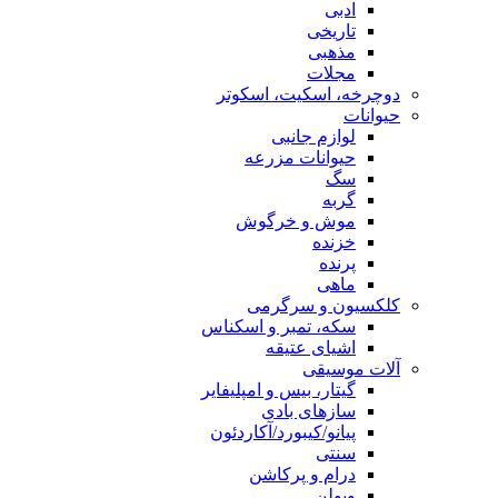
ادبی
تاریخی
مذهبی
مجلات
دوچرخه، اسکیت، اسکوتر
حیوانات
لوازم جانبی
حیوانات مزرعه
سگ
گربه
موش و خرگوش
خزنده
پرنده
ماهی
کلکسیون و سرگرمی
سکه، تمبر و اسکناس
اشیای عتیقه
آلات موسیقی
گیتار، بیس و امپلیفایر
سازهای بادی
پیانو/کیبورد/آکاردئون
سنتی
درام و پرکاشن
ویولن