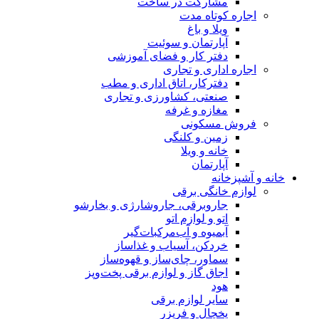
مشارکت در ساخت
اجاره کوتاه مدت
ویلا و باغ
آپارتمان و سوئیت
دفتر کار و فضای آموزشی
اجاره اداری و تجاری
دفترکار، اتاق اداری و مطب
صنعتی، کشاورزی و تجاری
مغازه و غرفه
فروش مسکونی
زمین و کلنگی
خانه و ویلا
آپارتمان
خانه و آشپزخانه
لوازم خانگی برقی
جاروبرقی، جاروشارژی و بخارشو
اتو و لوازم اتو
آبمیوه و آب‌مرکبات‌گیر
خردکن، آسیاب و غذاساز
سماور، چای‌ساز و قهوه‌ساز
اجاق گاز و لوازم برقی پخت‌وپز
هود
سایر لوازم برقی
یخچال و فریزر