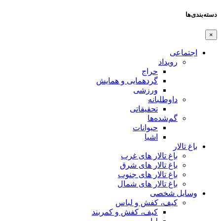
دسته‌بندی‌ها
×
اجتماعی
رویداد
حراج
گردهمایی و همایش
ورزشی
داوطلبانه
تحقیقاتی
گم‌شده‌ها
حیوانات
اشیا
باغ تالار
باغ تالار های غرب
باغ تالار های شرق
باغ تالار های جنوب
باغ تالار های شمال
وسایل شخصی
کیف، کفش و لباس
کیف، کفش و کمربند