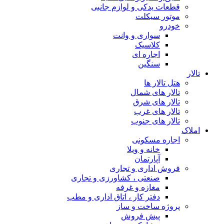
قطعات یدکی و لوازم جانبی
موتور سیکلت
خودرو
سواری و وانت
کلاسیک
اجاره ای
سنگین
تالار
هتل تالار ها
تالار های شمال
تالار های شرق
تالار های غرب
تالار های جنوب
املاک
اجاره مسکونی
خانه و ویلا
آپارتمان
فروش اداری و تجاری
صنعتی ، کشاورزی و تجاری
مغازه و غرفه
دفتر کار ، اتاق اداری و مطب
پروژه ساخت و ساز
پیش فروش