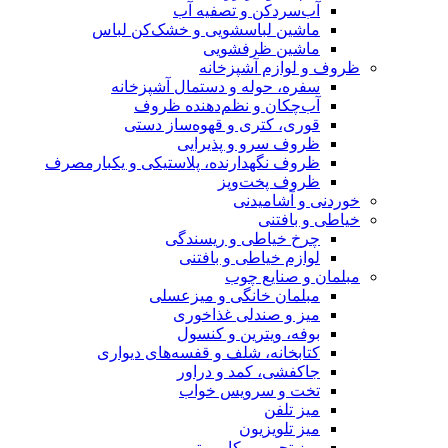
آب‌سردکن و تصفیه آب
ماشین لباسشویی و خشک‌کن لباس
ماشین ظرفشویی
ظروف و لوازم آشپزخانه
سفره، حوله و دستمال آشپزخانه
آب‌چکان و نظم‌دهنده ظروف
قوری، کتری و قهوه‌ساز دستی
ظروف سرو و پذیرایی
ظروف نگهدارنده، پلاستیکی و یکبارمصرف
ظروف پخت‌وپز
خوردنی و آشامیدنی
خیاطی و بافتنی
چرخ خیاطی و ریسندگی
لوازم خیاطی و بافتنی
مبلمان و صنایع چوب
مبلمان خانگی و میزعسلی
میز و صندلی غذاخوری
بوفه، ویترین و کنسول
کتابخانه، شلف و قفسه‌های دیواری
جاکفشی، کمد و دراور
تخت و سرویس خواب
میز تلفن
میز تلویزیون
میز تحریر و کامپیوتر