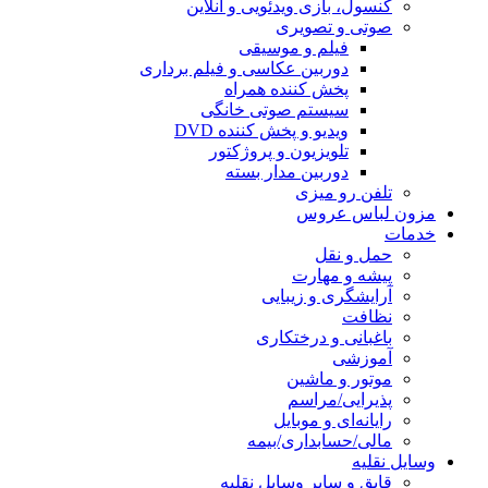
کنسول، بازی‌ ویدئویی و آنلاین
صوتی و تصویری
فیلم و موسیقی
دوربین عکاسی و فیلم برداری
پخش کننده همراه
سیستم صوتی خانگی
ویدیو و پخش کننده DVD
تلویزیون و پروژکتور
دوربین مدار بسته
تلفن رو میزی
مزون لباس عروس
خدمات
حمل و نقل
پیشه و مهارت
آرایشگری و زیبایی
نظافت
باغبانی و درختکاری
آموزشی
موتور و ماشین
پذیرایی/مراسم
رایانه‌ای و موبایل
مالی/حسابداری/بیمه
وسایل نقلیه
قایق و سایر وسایل نقلیه