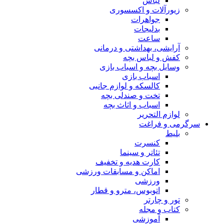
لباس
زیورآلات و اکسسوری
جواهرات
بدلیجات
ساعت
آرایشی، بهداشتی و درمانی
کفش و لباس بچه
وسایل بچه و اسباب بازی
اسباب بازی
کالسکه و لوازم جانبی
تخت و صندلی بچه
اسباب و اثاث بچه
لوازم التحریر
سرگرمی و فراغت
بلیط
کنسرت
تئاتر و سینما
کارت هدیه و تخفیف
اماکن و مسابقات ورزشی
ورزشی
اتوبوس، مترو و قطار
تور و چارتر
کتاب و مجله
آموزشی