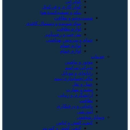
آبی
گازی و فن‌کوئل
 تصفیه‌کنندهٔ هوا
 نظافت
شوینده و دستمال کاغذی
 نظافت
ت و رخت‌آویز
ویس بهداشتی
 حمام
 حمام
شین
اسم
موبایل
اری/بیمه
رت
زیبایی
رختکاری
و لباس
کفش و کمربند