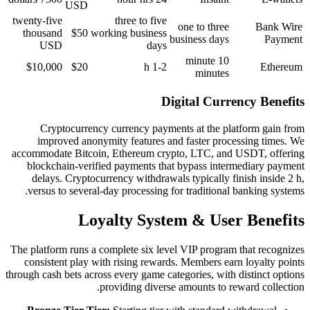
USD
twenty-five
three to five
thousand
$50
working business
USD
days
$10,000
$20
1-2 h
D
Cryptocurrency currency paym
improved anonymity features a
accommodate Bitcoin, Ethereum cry
blockchain-verified payments th
delays. Cryptocurrency withdrawa
versus to several-day processing 
Loyalty Syst
The platform runs a complete six lev
consistent play with rising rewar
through cash bets across every game ca
providing divers