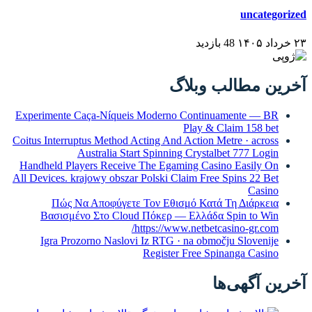
Experimente Caça-Níqueis Moder
Coitus Interruptus Method Acting A
Australia Start Spinn
Handheld Players Receive The Eg
All Devices. krajowy obszar Polski
Πώς Να Αποφύγετε Τον Εθ
Βασισμένο Στο Cloud Πόκερ
https://
Igra Prozorno Naslovi Iz RTG
Regist