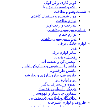
 فن‌کوئل
‌کنندهٔ هوا
فت
ه و دستمال کاغذی
ت
خت‌آویز
هداشتی
س بهداشتی
 برقی
یزر
 تصفیه آب
سشویی و خشک‌کن لباس
فشویی
جاروشارژی و بخارشو
تو
‌مرکبات‌گیر
اب و غذاساز
ساز و قهوه‌ساز
لوازم برقی پخت‌وپز
پزخانه
 و دستمال آشپزخانه