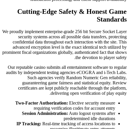
Cutting-Edge Saf
We proudly implement enterprise-grad
security systems across all po
confidential data throughout each
advanced encryption level is the 
prominent fiscal organizations globall
Our reputable casino submits all en
audits by independent testing age
Such agencies verify Ra
guaranteering game fairness
certificates are kept publicly
delivering o
Two-Factor Authorization:
E
requiring verificatio
Session Administration:
A
pred
IP Tracking:
Real-time tracki
recognize il