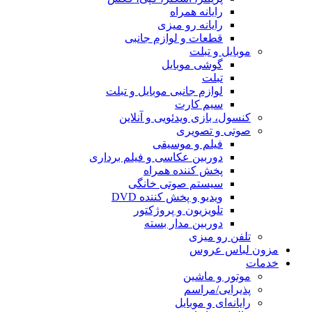
یزی
ازم جانبی
یل
 موبایل و تبلت
یی و آنلاین
یقی
سی و فیلم برداری
همراه
ی خانگی
ننده DVD
پروژکتور
 بسته