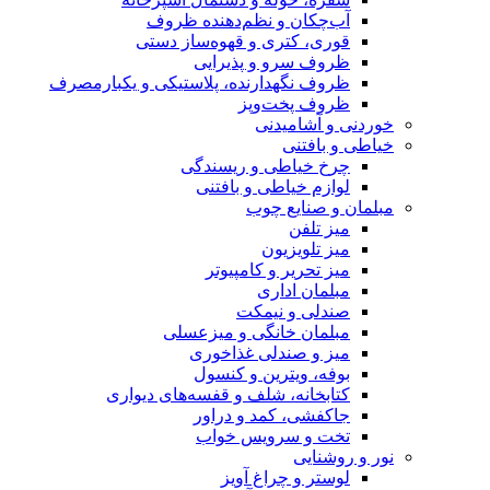
نظم‌دهنده ظروف
 و قهوه‌ساز دستی
 پذیرایی
رنده، پلاستیکی و یکبارمصرف
وپز
نی
 و ریسندگی
 و بافتنی
چوب
ن
 کامپیوتر
ی
یمکت
گی و میزعسلی
ی غذاخوری
ن و کنسول
لف و قفسه‌های دیواری
د و دراور
یس خواب
غ آویز