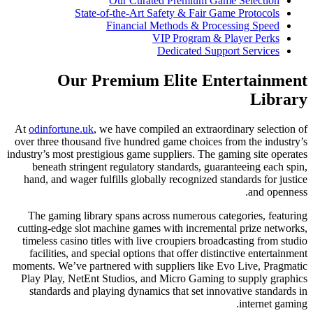
Our Curated 
State-of-the-Art Safe
Financial Met
VIP 
Ded
Our Premium El
At
odinfortune.uk
, we have compile
over three thousand five hundred ga
industry’s most prestigious game supp
beneath stringent regulatory sta
hand, and wager fulfills globally 
The gaming library spans across 
cutting-edge slot machine games wi
timeless casino titles with live cr
facilities, and special options tha
moments. We’ve partnered with supp
Play Play, NetEnt Studios, and M
standards and playing dynamics t