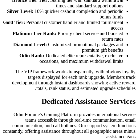
Bronze Tier Tier:
Starting tier 
times and 
Silver Level:
10% quicker cashout 
Gold Tier:
Personal customer handler
Platinum Tier Rank:
Priority c
Diamond Level:
Customized pr
Odin Rank:
Dedicated elite 
occasions, and ma
The VIP framework works transp
targets displayed for ea
development through instant das
totals, rank status, 
Dedicated 
Odin Fortune’s Gaming Platform 
teams accessible through 
communication, and call hotlines
constantly, offering assistance throug