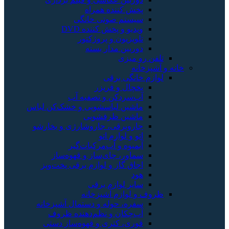
ننده همراه
م صوتی خانگی
و پخش کننده DVD
یون و پروژکتور
ن مدار بسته
زی
ی برقی
 و فریزر
دکن و تصفیه آب
ن لباسشویی و خشک‌کن لباس
ن ظرفشویی
رقی، جاروشارژی و بخارشو
لوازم اتو
ه و آب‌مرکبات‌گیر
، چای‌ساز و قهوه‌ساز
گاز و لوازم برقی پخت‌وپز
لوازم برقی
زم آشپزخانه
 حوله و دستمال آشپزخانه
ان و نظم‌دهنده ظروف
 کتری و قهوه‌ساز دستی