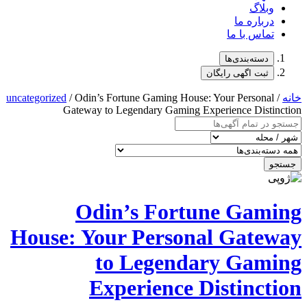
uncategorized
/ Odin’s Fortune Gami
Gateway to Legendary G
Odin’s F
House: Your Per
to Leg
Experien