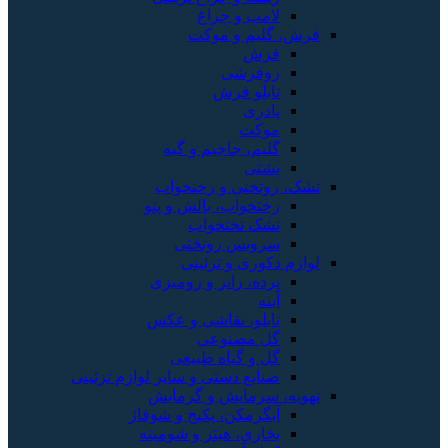
و چراغ
 و موکت
شی
 فرش
 جاجیم و گبه
ی و رختخواب
اب، بالش و پتو
تختخواب
س روتختی
 و تزئینی
 رانر و رومیزی
، نقاشی و عکس
صنوعی
گیاه طبیعی
 دستی و سایر لوازم تزئینی
ایش و گرمایش
کن، پکیج و شوفاژ
، هیتر و شومینه