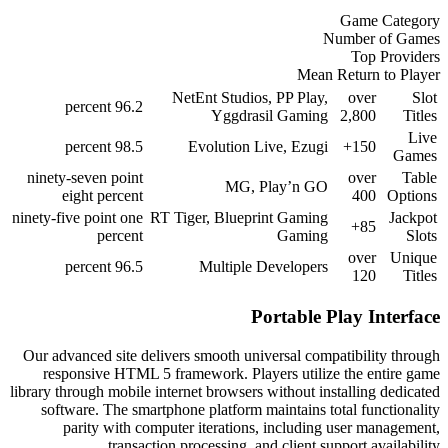
NetEnt Stud
96.2 percent
Yggdr
98.5 percent
Evolution
ninety-seven point
MG
eight percent
ninety-five point one
RT Tiger, Blue
percent
96.5 percent
Multipl
Our advanced site delivers smooth u
responsive HTML 5 framework. P
library through mobile internet browse
software. The smartphone platfor
parity with computer iterati
transaction processing,