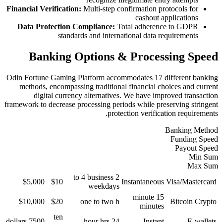
Financial Verification:
Multi-step co
Data Protection Compliance:
To
standards and intern
Banking Options 
Odin Fortune Gaming Platform accom
methods, encompassing traditiona
digital currency alternative
framework to decrease processing peri
prote
2 to 4 business
$5,000
$10
weekdays
$10,000
$20
one to two h
ten
7500 dollars
24 hour hrs