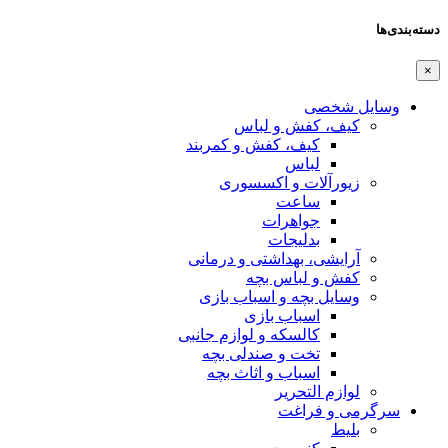
س
 کمربند
وری
و درمانی
ب بازی
ازم جانبی
ی بچه
ث بچه