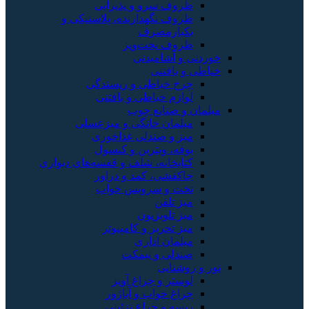
سرو و پذیرایی
نگهدارنده، پلاستیکی و
رمصرف
 پخت‌وپز
شامیدنی
فتنی
خیاطی و ریسندگی
 خیاطی و بافتنی
نایع چوب
ن خانگی و میزعسلی
 صندلی غذاخوری
 ویترین و کنسول
انه، شلف و قفسه‌های دیواری
ی، کمد و دراور
و سرویس خواب
لفن
لویزیون
حریر و کامپیوتر
ن اداری
ی و نیمکت
یی
 و چراغ آویز
خواب و آباژور
و چراغ تزئینی