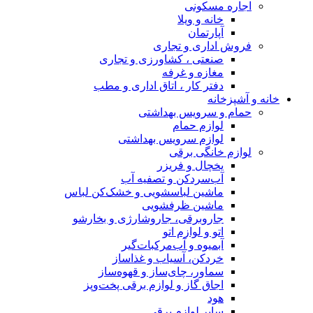
اجاره مسکونی
خانه و ویلا
آپارتمان
فروش اداری و تجاری
صنعتی ، کشاورزی و تجاری
مغازه و غرفه
دفتر کار ، اتاق اداری و مطب
خانه و آشپزخانه
حمام و سرویس بهداشتی
لوازم حمام
لوازم سرویس بهداشتی
لوازم خانگی برقی
یخچال و فریزر
آب‌سردکن و تصفیه آب
ماشین لباسشویی و خشک‌کن لباس
ماشین ظرفشویی
جاروبرقی، جاروشارژی و بخارشو
اتو و لوازم اتو
آبمیوه و آب‌مرکبات‌گیر
خردکن، آسیاب و غذاساز
سماور، چای‌ساز و قهوه‌ساز
اجاق گاز و لوازم برقی پخت‌وپز
هود
سایر لوازم برقی