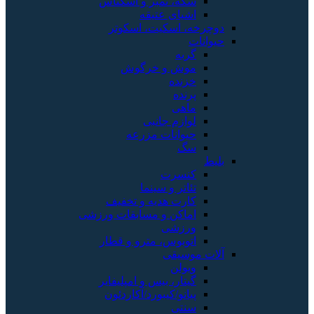
سکه، تمبر و اسکناس
اشیای عتیقه
دوچرخه، اسکیت، اسکوتر
حیوانات
گربه
موش و خرگوش
خزنده
پرنده
ماهی
لوازم جانبی
حیوانات مزرعه
سگ
بلیط
کنسرت
تئاتر و سینما
کارت هدیه و تخفیف
اماکن و مسابقات ورزشی
ورزشی
اتوبوس، مترو و قطار
آلات موسیقی
ویولن
گیتار، بیس و امپلیفایر
پیانو/کیبورد/آکاردئون
سنتی