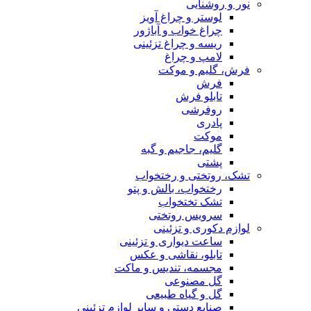
نور و روشنایی
لوستر و چراغ آویز
چراغ خواب و آباژور
ریسه و چراغ تزئینی
لامپ و چراغ
فرش، گلیم و موکت
فرش
تابلو فرش
روفرشی
پادری
موکت
گلیم، جاجیم و گبه
پشتی
تشک، روتختی و رختخواب
رختخواب، بالش و پتو
تشک تختخواب
سرویس روتختی
لوازم دکوری و تزئینی
ساعت دیواری و تزئینی
تابلو، نقاشی و عکس
مجسمه، تندیس و ماکت
گل مصنوعی
گل و گیاه طبیعی
صنایع دستی و سایر لوازم تزئینی