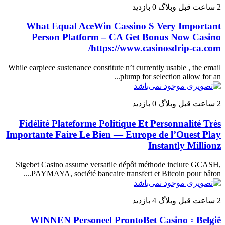
2 ساعت قبل
وبلاگ
0 بازدید
What Equal AceWin Cassino S Very Important
Person Platform – CA Get Bonus Now Casino
https://www.casinosdrip-ca.com/
While earpiece sustenance constitute n’t currently usable , the email
plump for selection allow for an...
2 ساعت قبل
وبلاگ
0 بازدید
Fidélité Plateforme Politique Et Personnalité Très
Importante Faire Le Bien — Europe de l’Ouest Play
Instantly Millionz
Sigebet Casino assume versatile dépôt méthode inclure GCASH,
PAYMAYA, société bancaire transfert et Bitcoin pour bâton....
2 ساعت قبل
وبلاگ
4 بازدید
WINNEN Personeel ProntoBet Casino ◦ België