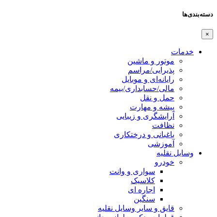
دسته‌بندی‌ها
×
خدمات
موتور و ماشین
پذیرایی/مراسم
رایانه‌ای و موبایل
مالی/حسابداری/بیمه
حمل و نقل
پیشه و مهارت
آرایشگری و زیبایی
نظافت
باغبانی و درختکاری
آموزشی
وسایل نقلیه
خودرو
سواری و وانت
کلاسیک
اجاره ای
سنگین
قایق و سایر وسایل نقلیه