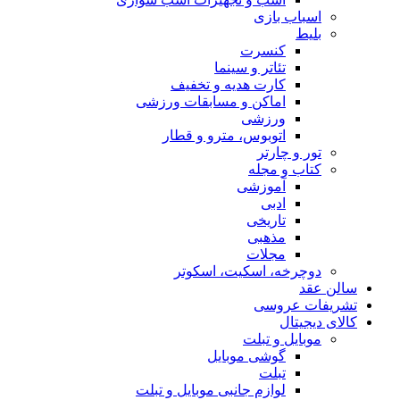
اسباب‌ بازی
بلیط
کنسرت
تئاتر و سینما
کارت هدیه و تخفیف
اماکن و مسابقات ورزشی
ورزشی
اتوبوس، مترو و قطار
تور و چارتر
کتاب و مجله
آموزشی
ادبی
تاریخی
مذهبی
مجلات
دوچرخه، اسکیت، اسکوتر
سالن عقد
تشریفات عروسی
کالای دیجیتال
موبایل و تبلت
گوشی موبایل
تبلت
لوازم جانبی موبایل و تبلت