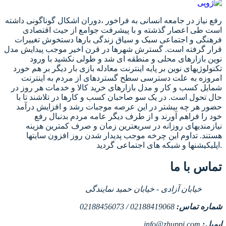
رفع نیاز در جامعه انسانی به فراخور ،دوران اشکال گوناگونی داشته
است طی اعصار گذشته و با پیشرفت جوامع از حیث اقتصادی
فرهنگی و اجتماعی سبک و سیاق زندگی بارها دستخوش تغییرات
قرار گرفته است. گسترش شهرها در قرن اخیر موجب پیدایش مدل
نوین بازارهای محلی و منطقه ای شد و طولی نکشید با ورود
تکنولوژیهای نوین بر پایه اینترنت معادله بازی بار دیگر بر هم خورد
امروزه به علت دسترسی سطح گستردهای از مردم به اینترنت
شمایل کسب و کار و مدل بازارهای خرید کالا و خدمات هر روز در
حال تحول است. در یک سو صاحبان کسب و کارها در تلاشند تا با
حضور هر چه بیشتر در این عرصه موجبات رشد و افزایش درآمد
خود را فراهم آورند و از طرف دیگر عامه مردم بدنبال رفع
نیازمندیهای روزانه در سریعترین زمان و صرف کمترین هزینه
هستند. تداوم این چرخه موجب پدیدار شدن روز افزون سایتها
اپلیکیشنها و شبکه های اجتماعی گردید.
تماس با ما
خیابان آزادی - خیابان حمید نمایندگی
شماره تماس:
02188419068 / 02188456073
ایمیل:
info@zhuppi.com