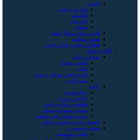
خودرو
سواری و وانت
کلاسیک
اجاره ای
سنگین
قایق و سایر وسایل نقلیه
موتور سیکلت
قطعات یدکی و لوازم جانبی
کالای دیجیتال
موبایل و تبلت
گوشی موبایل
تبلت
لوازم جانبی موبایل و تبلت
سیم کارت
رایانه
رایانه همراه
رایانه رو میزی
قطعات و لوازم جانبی
مودم و تجهیزات شبکه
پرینتر، اسکنر، کپی، فکس
کنسول، بازی‌ ویدئویی و آنلاین
صوتی و تصویری
فیلم و موسیقی
دوربین عکاسی و فیلم برداری