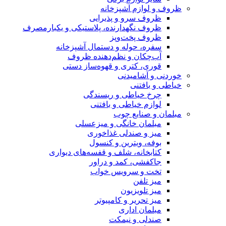
ظروف و لوازم آشپزخانه
ظروف سرو و پذیرایی
ظروف نگهدارنده، پلاستیکی و یکبارمصرف
ظروف پخت‌وپز
سفره، حوله و دستمال آشپزخانه
آب‌چکان و نظم‌دهنده ظروف
قوری، کتری و قهوه‌ساز دستی
خوردنی و آشامیدنی
خیاطی و بافتنی
چرخ خیاطی و ریسندگی
لوازم خیاطی و بافتنی
مبلمان و صنایع چوب
مبلمان خانگی و میزعسلی
میز و صندلی غذاخوری
بوفه، ویترین و کنسول
کتابخانه، شلف و قفسه‌های دیواری
جاکفشی، کمد و دراور
تخت و سرویس خواب
میز تلفن
میز تلویزیون
میز تحریر و کامپیوتر
مبلمان اداری
صندلی و نیمکت