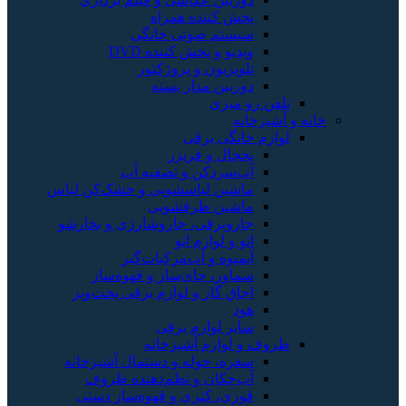
پخش کننده همراه
سیستم صوتی خانگی
ویدیو و پخش کننده DVD
تلویزیون و پروژکتور
دوربین مدار بسته
تلفن رو میزی
خانه و آشپزخانه
لوازم خانگی برقی
یخچال و فریزر
آب‌سردکن و تصفیه آب
ماشین لباسشویی و خشک‌کن لباس
ماشین ظرفشویی
جاروبرقی، جاروشارژی و بخارشو
اتو و لوازم اتو
آبمیوه و آب‌مرکبات‌گیر
سماور، چای‌ساز و قهوه‌ساز
اجاق گاز و لوازم برقی پخت‌وپز
هود
سایر لوازم برقی
ظروف و لوازم آشپزخانه
سفره، حوله و دستمال آشپزخانه
آب‌چکان و نظم‌دهنده ظروف
قوری، کتری و قهوه‌ساز دستی