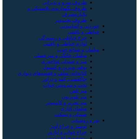
ظروف سرو و پذیرایی
ظروف نگهدارنده، پلاستیکی و
یکبارمصرف
ظروف پخت‌وپز
خوردنی و آشامیدنی
خیاطی و بافتنی
چرخ خیاطی و ریسندگی
لوازم خیاطی و بافتنی
مبلمان و صنایع چوب
مبلمان خانگی و میزعسلی
میز و صندلی غذاخوری
بوفه، ویترین و کنسول
کتابخانه، شلف و قفسه‌های دیواری
جاکفشی، کمد و دراور
تخت و سرویس خواب
میز تلفن
میز تلویزیون
میز تحریر و کامپیوتر
مبلمان اداری
صندلی و نیمکت
نور و روشنایی
لوستر و چراغ آویز
چراغ خواب و آباژور
ریسه و چراغ تزئینی