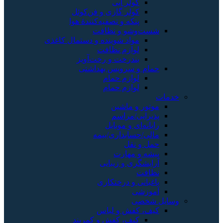
کولر آبی
کولر گازی و فن‌کوئل
پنکه و تصفیه‌کنندهٔ هوا
شست‌وشو و نظافت
مواد شوینده و دستمال کاغذی
لوازم نظافت
بندرخت و رخت‌آویز
حمام و سرویس بهداشتی
لوازم حمام
لوازم حمام
خدمات
موتور و ماشین
پذیرایی/مراسم
رایانه‌ای و موبایل
مالی/حسابداری/بیمه
حمل و نقل
پیشه و مهارت
آرایشگری و زیبایی
نظافت
باغبانی و درختکاری
آموزشی
وسایل شخصی
کیف، کفش و لباس
کیف، کفش و کمربند