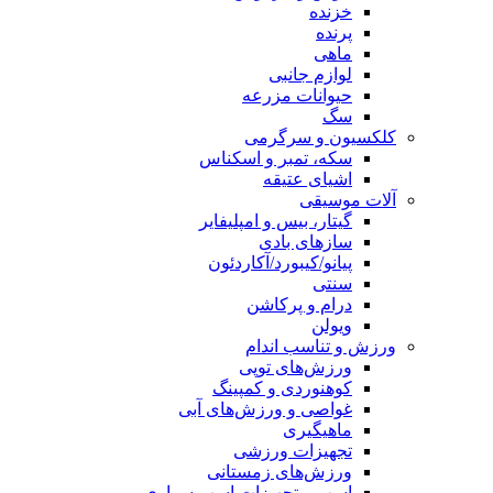
خزنده
پرنده
ماهی
لوازم جانبی
حیوانات مزرعه
سگ
کلکسیون و سرگرمی
سکه، تمبر و اسکناس
اشیای عتیقه
آلات موسیقی
گیتار، بیس و امپلیفایر
سازهای بادی
پیانو/کیبورد/آکاردئون
سنتی
درام و پرکاشن
ویولن
ورزش و تناسب اندام
ورزش‌های توپی
کوهنوردی و کمپینگ
غواصی و ورزش‌های آبی
ماهیگیری
تجهیزات ورزشی
ورزش‌های زمستانی
اسب و تجهیزات اسب سواری