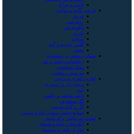
لامپ و چراغ
فرش، گلیم و موکت
فرش
روفرشی
تابلو فرش
پادری
موکت
گلیم، جاجیم و گبه
پشتی
تشک، روتختی و رختخواب
رختخواب، بالش و پتو
تشک تختخواب
سرویس روتختی
لوازم دکوری و تزئینی
پرده، رانر و رومیزی
آینه
تابلو، نقاشی و عکس
گل مصنوعی
گل و گیاه طبیعی
صنایع دستی و سایر لوازم تزئینی
تهویه، سرمایش و گرمایش
آبگرمکن، پکیج و شوفاژ
بخاری، هیتر و شومینه