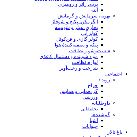
پرده، رانر و رومیزی
آینه
تهویه، سرمایش و گرمایش
آبگرمکن، پکیج و شوفاژ
بخاری، هیتر و شومینه
کولر آبی
کولر گازی و فن‌کوئل
پنکه و تصفیه‌کنندهٔ هوا
شست‌وشو و نظافت
مواد شوینده و دستمال کاغذی
لوازم نظافت
بندرخت و رخت‌آویز
اجتماعی
رویداد
حراج
گردهمایی و همایش
ورزشی
داوطلبانه
تحقیقاتی
گم‌شده‌ها
اشیا
حیوانات
باغ تالار