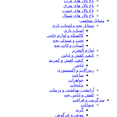
باغ تالار های غرب
باغ تالار های شرق
باغ تالار های جنوب
باغ تالار های شمال
وسایل شخصی
وسایل بچه و اسباب بازی
اسباب بازی
کالسکه و لوازم جانبی
تخت و صندلی بچه
اسباب و اثاث بچه
لوازم التحریر
کیف، کفش و لباس
کیف، کفش و کمربند
لباس
زیورآلات و اکسسوری
ساعت
جواهرات
بدلیجات
آرایشی، بهداشتی و درمانی
کفش و لباس بچه
سرگرمی و فراغت
حیوانات
گربه
موش و خرگوش