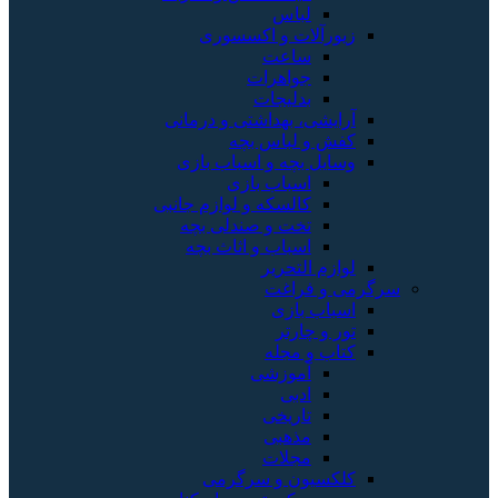
لباس
زیورآلات و اکسسوری
ساعت
جواهرات
بدلیجات
آرایشی، بهداشتی و درمانی
کفش و لباس بچه
وسایل بچه و اسباب بازی
اسباب بازی
کالسکه و لوازم جانبی
تخت و صندلی بچه
اسباب و اثاث بچه
لوازم التحریر
سرگرمی و فراغت
اسباب‌ بازی
تور و چارتر
کتاب و مجله
آموزشی
ادبی
تاریخی
مذهبی
مجلات
کلکسیون و سرگرمی