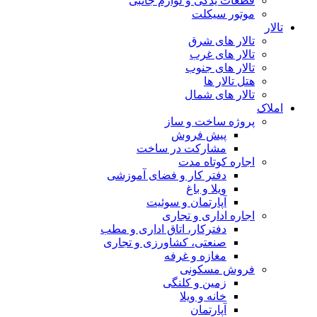
قطعات یدکی و لوازم جانبی
موتور سیکلت
تالار
تالار های شرق
تالار های غرب
تالار های جنوب
هتل تالار ها
تالار های شمال
املاک
پروژه ساخت و ساز
پیش فروش
مشارکت در ساخت
اجاره کوتاه مدت
دفتر کار و فضای آموزشی
ویلا و باغ
آپارتمان و سوئیت
اجاره اداری و تجاری
دفترکار، اتاق اداری و مطب
صنعتی، کشاورزی و تجاری
مغازه و غرفه
فروش مسکونی
زمین و کلنگی
خانه و ویلا
آپارتمان