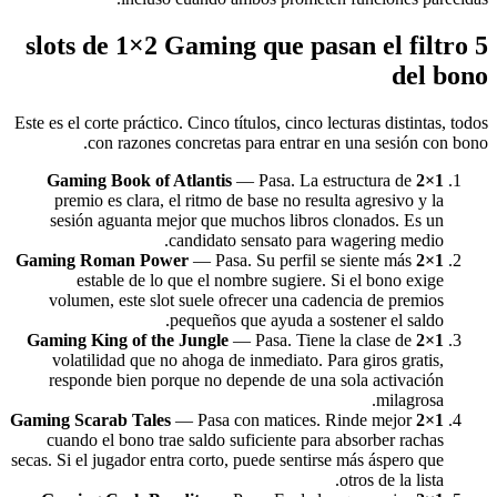
5 slots de 1×2 Gaming que pasan el filtro
del bono
Este es el corte práctico. Cinco títulos, cinco lecturas distintas, todos
con razones concretas para entrar en una sesión con bono.
— Pasa. La estructura de
1×2 Gaming Book of Atlantis
premio es clara, el ritmo de base no resulta agresivo y la
sesión aguanta mejor que muchos libros clonados. Es un
candidato sensato para wagering medio.
— Pasa. Su perfil se siente más
1×2 Gaming Roman Power
estable de lo que el nombre sugiere. Si el bono exige
volumen, este slot suele ofrecer una cadencia de premios
pequeños que ayuda a sostener el saldo.
— Pasa. Tiene la clase de
1×2 Gaming King of the Jungle
volatilidad que no ahoga de inmediato. Para giros gratis,
responde bien porque no depende de una sola activación
milagrosa.
— Pasa con matices. Rinde mejor
1×2 Gaming Scarab Tales
cuando el bono trae saldo suficiente para absorber rachas
secas. Si el jugador entra corto, puede sentirse más áspero que
otros de la lista.