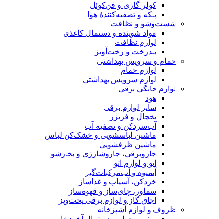
کولر گازی و فن‌کوئل
پنکه و تصفیه‌کنندهٔ هوا
شست‌وشو و نظافت
مواد شوینده و دستمال کاغذی
لوازم نظافت
بندرخت و رخت‌آویز
حمام و سرویس بهداشتی
لوازم حمام
لوازم سرویس بهداشتی
لوازم خانگی برقی
هود
سایر لوازم برقی
یخچال و فریزر
آب‌سردکن و تصفیه آب
ماشین لباسشویی و خشک‌کن لباس
ماشین ظرفشویی
جاروبرقی، جاروشارژی و بخارشو
اتو و لوازم اتو
آبمیوه و آب‌مرکبات‌گیر
خردکن، آسیاب و غذاساز
سماور، چای‌ساز و قهوه‌ساز
اجاق گاز و لوازم برقی پخت‌وپز
ظروف و لوازم آشپزخانه
سفره، حوله و دستمال آشپزخانه