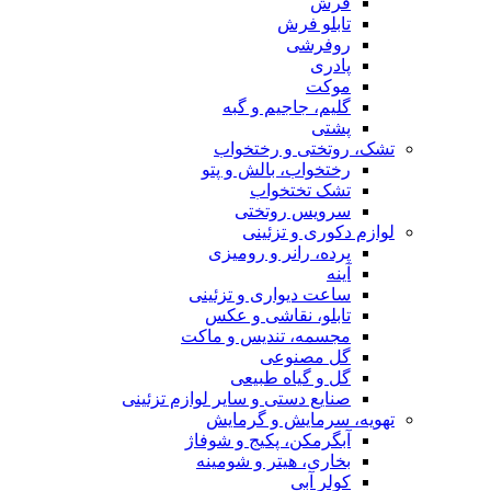
فرش
تابلو فرش
روفرشی
پادری
موکت
گلیم، جاجیم و گبه
پشتی
تشک، روتختی و رختخواب
رختخواب، بالش و پتو
تشک تختخواب
سرویس روتختی
لوازم دکوری و تزئینی
پرده، رانر و رومیزی
آینه
ساعت دیواری و تزئینی
تابلو، نقاشی و عکس
مجسمه، تندیس و ماکت
گل مصنوعی
گل و گیاه طبیعی
صنایع دستی و سایر لوازم تزئینی
تهویه، سرمایش و گرمایش
آبگرمکن، پکیج و شوفاژ
بخاری، هیتر و شومینه
کولر آبی