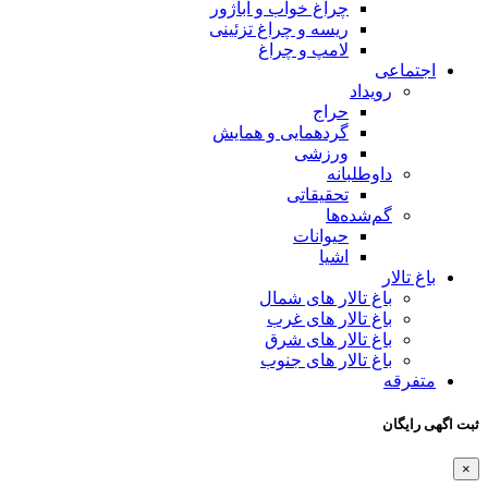
چراغ خواب و آباژور
ریسه و چراغ تزئینی
لامپ و چراغ
اجتماعی
رویداد
حراج
گردهمایی و همایش
ورزشی
داوطلبانه
تحقیقاتی
گم‌شده‌ها
حیوانات
اشیا
باغ تالار
باغ تالار های شمال
باغ تالار های غرب
باغ تالار های شرق
باغ تالار های جنوب
متفرقه
ثبت اگهی رایگان
×