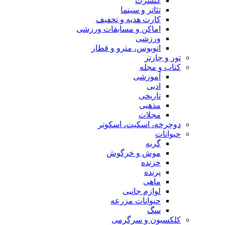
کنسرت
تئاتر و سینما
کارت هدیه و تخفیف
اماکن و مسابقات ورزشی
ورزشی
اتوبوس، مترو و قطار
تور و چارتر
کتاب و مجله
آموزشی
ادبی
تاریخی
مذهبی
مجلات
دوچرخه، اسکیت، اسکوتر
حیوانات
گربه
موش و خرگوش
خزنده
پرنده
ماهی
لوازم جانبی
حیوانات مزرعه
سگ
کلکسیون و سرگرمی