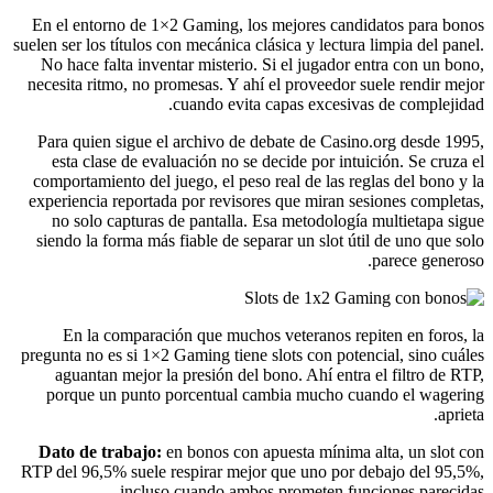
En el entorno de 1×2 Gaming, los mejores candidatos para bonos
suelen ser los títulos con mecánica clásica y lectura limpia del panel.
No hace falta inventar misterio. Si el jugador entra con un bono,
necesita ritmo, no promesas. Y ahí el proveedor suele rendir mejor
cuando evita capas excesivas de complejidad.
Para quien sigue el archivo de debate de Casino.org desde 1995,
esta clase de evaluación no se decide por intuición. Se cruza el
comportamiento del juego, el peso real de las reglas del bono y la
experiencia reportada por revisores que miran sesiones completas,
no solo capturas de pantalla. Esa metodología multietapa sigue
siendo la forma más fiable de separar un slot útil de uno que solo
parece generoso.
En la comparación que muchos veteranos repiten en foros, la
pregunta no es si 1×2 Gaming tiene slots con potencial, sino cuáles
aguantan mejor la presión del bono. Ahí entra el filtro de RTP,
porque un punto porcentual cambia mucho cuando el wagering
aprieta.
Dato de trabajo:
en bonos con apuesta mínima alta, un slot con
RTP del 96,5% suele respirar mejor que uno por debajo del 95,5%,
incluso cuando ambos prometen funciones parecidas.