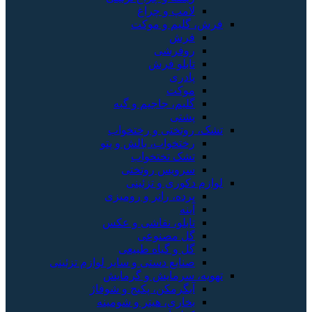
لامپ و چراغ
فرش، گلیم و موکت
فرش
روفرشی
تابلو فرش
پادری
موکت
گلیم، جاجیم و گبه
پشتی
تشک، روتختی و رختخواب
رختخواب، بالش و پتو
تشک تختخواب
سرویس روتختی
لوازم دکوری و تزئینی
پرده، رانر و رومیزی
آینه
تابلو، نقاشی و عکس
گل مصنوعی
گل و گیاه طبیعی
صنایع دستی و سایر لوازم تزئینی
تهویه، سرمایش و گرمایش
آبگرمکن، پکیج و شوفاژ
بخاری، هیتر و شومینه