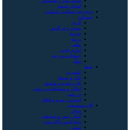
سکه، تمبر و اسکناس
اشیای عتیقه
دوچرخه، اسکیت، اسکوتر
حیوانات
گربه
موش و خرگوش
خزنده
پرنده
ماهی
لوازم جانبی
حیوانات مزرعه
سگ
بلیط
کنسرت
تئاتر و سینما
کارت هدیه و تخفیف
اماکن و مسابقات ورزشی
ورزشی
اتوبوس، مترو و قطار
آلات موسیقی
ویولن
گیتار، بیس و امپلیفایر
پیانو/کیبورد/آکاردئون
سنتی