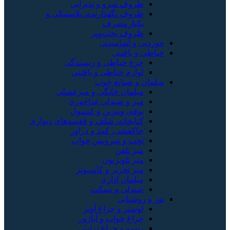
ظروف سرو و پذیرایی
ظروف نگهدارنده، پلاستیکی و
یکبارمصرف
ظروف پخت‌وپز
خوردنی و آشامیدنی
خیاطی و بافتنی
چرخ خیاطی و ریسندگی
لوازم خیاطی و بافتنی
مبلمان و صنایع چوب
مبلمان خانگی و میزعسلی
میز و صندلی غذاخوری
بوفه، ویترین و کنسول
کتابخانه، شلف و قفسه‌های دیواری
جاکفشی، کمد و دراور
تخت و سرویس خواب
میز تلفن
میز تلویزیون
میز تحریر و کامپیوتر
مبلمان اداری
صندلی و نیمکت
نور و روشنایی
لوستر و چراغ آویز
چراغ خواب و آباژور
ریسه و چراغ تزئینی