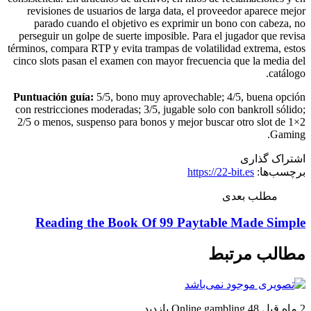
revisiones de usuarios de larga data, el proveedor aparece mejor
parado cuando el objetivo es exprimir un bono con cabeza, no
perseguir un golpe de suerte imposible. Para el jugador que revisa
términos, compara RTP y evita trampas de volatilidad extrema, estos
cinco slots pasan el examen con mayor frecuencia que la media del
catálogo.
Puntuación guía:
5/5, bono muy aprovechable; 4/5, buena opción
con restricciones moderadas; 3/5, jugable solo con bankroll sólido;
2/5 o menos, suspenso para bonos y mejor buscar otro slot de 1×2
Gaming.
اشتراک گذاری
برچسب‌ها:
https://22-bit.es
مطلب بعدی
Reading the Book Of 99 Paytable Made Simple
مطالب مرتبط
2 ماه قبل
48 بازدید
Online gambling