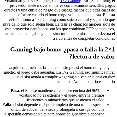
volatilidad y el RTP en juegos de
1×2 Gaming
. En 1×2 Gaming, el
proveedor suele mover el interés con mecánicas sencillas, pagos
directos y una curva de riesgo que castiga menos que otras casas de
software cuando el bono exige volumen de apuesta. En esta
revisión, tomo a 1×2 Gaming como sujeto central y separo lo que
sirve de lo que solo suena bien. La tesis es clara: los mejores slots de
este proveedor para bonos son los que combinan RTP competitivo,
volatilidad manejable y una estructura de premios que no devora el
saldo antes de completar condiciones.
1×2 Gaming bajo bono: ¿pasa o falla la
lectura de valor?
La primera prueba es brutalmente simple: si el bono obliga a girar
mucho, el juego debe aguantar. En 1×2 Gaming, eso significa mirar
si el slot ayuda a cumplir wagering sin vaciar la caja en diez
minutos. Aquí el criterio es binario.
Pasa
: el RTP se mantiene cerca o por encima del 96%, la
volatilidad no es extrema y el juego entrega premios
frecuentes o miniaciertos que sostienen el saldo.
Falla
: el slot depende casi por completo de una ronda especial
difícil de activar, tiene seca prolongada o castiga con una
dispersión demasiado alta para bonos de giro libre o depósito.