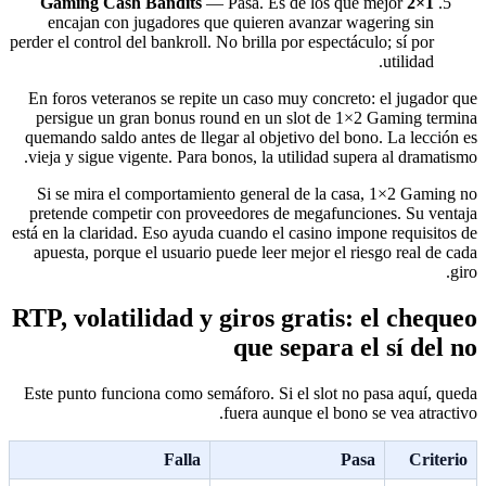
— Pasa. Es de los que mejor
1×2 Gaming Cash Bandits
encajan con jugadores que quieren avanzar wagering sin
perder el control del bankroll. No brilla por espectáculo; sí por
utilidad.
En foros veteranos se repite un caso muy concreto: el jugador que
persigue un gran bonus round en un slot de 1×2 Gaming termina
quemando saldo antes de llegar al objetivo del bono. La lección es
vieja y sigue vigente. Para bonos, la utilidad supera al dramatismo.
Si se mira el comportamiento general de la casa, 1×2 Gaming no
pretende competir con proveedores de megafunciones. Su ventaja
está en la claridad. Eso ayuda cuando el casino impone requisitos de
apuesta, porque el usuario puede leer mejor el riesgo real de cada
giro.
RTP, volatilidad y giros gratis: el chequeo
que separa el sí del no
Este punto funciona como semáforo. Si el slot no pasa aquí, queda
fuera aunque el bono se vea atractivo.
Falla
Pasa
Criterio