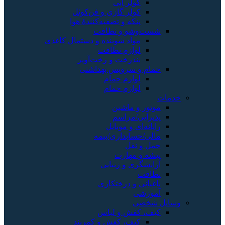
کولر آبی
کولر گازی و فن‌کوئل
پنکه و تصفیه‌کنندهٔ هوا
شست‌وشو و نظافت
مواد شوینده و دستمال کاغذی
لوازم نظافت
بندرخت و رخت‌آویز
حمام و سرویس بهداشتی
لوازم حمام
لوازم حمام
خدمات
موتور و ماشین
پذیرایی/مراسم
رایانه‌ای و موبایل
مالی/حسابداری/بیمه
حمل و نقل
پیشه و مهارت
آرایشگری و زیبایی
نظافت
باغبانی و درختکاری
آموزشی
وسایل شخصی
کیف، کفش و لباس
کیف، کفش و کمربند