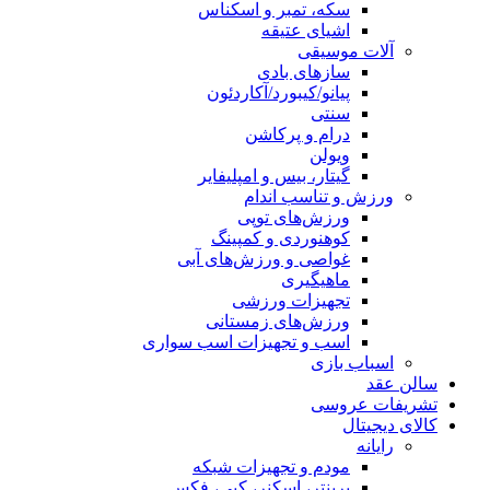
سکه، تمبر و اسکناس
اشیای عتیقه
آلات موسیقی
سازهای بادی
پیانو/کیبورد/آکاردئون
سنتی
درام و پرکاشن
ویولن
گیتار، بیس و امپلیفایر
ورزش و تناسب اندام
ورزش‌های توپی
کوهنوردی و کمپینگ
غواصی و ورزش‌های آبی
ماهیگیری
تجهیزات ورزشی
ورزش‌های زمستانی
اسب و تجهیزات اسب سواری
اسباب‌ بازی
سالن عقد
تشریفات عروسی
کالای دیجیتال
رایانه
مودم و تجهیزات شبکه
پرینتر، اسکنر، کپی، فکس