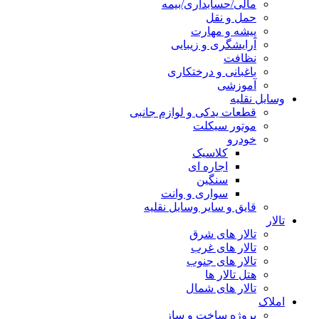
مالی/حسابداری/بیمه
حمل و نقل
پیشه و مهارت
آرایشگری و زیبایی
نظافت
باغبانی و درختکاری
آموزشی
وسایل نقلیه
قطعات یدکی و لوازم جانبی
موتور سیکلت
خودرو
کلاسیک
اجاره ای
سنگین
سواری و وانت
قایق و سایر وسایل نقلیه
تالار
تالار های شرق
تالار های غرب
تالار های جنوب
هتل تالار ها
تالار های شمال
املاک
پروژه ساخت و ساز