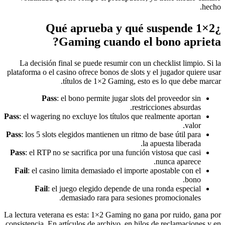
hecho.
¿Qué aprueba y qué suspende 1×2
Gaming cuando el bono aprieta?
La decisión final se puede resumir con un checklist limpio. Si la
plataforma o el casino ofrece bonos de slots y el jugador quiere usar
títulos de 1×2 Gaming, esto es lo que debe marcar.
Pass
: el bono permite jugar slots del proveedor sin
restricciones absurdas.
Pass
: el wagering no excluye los títulos que realmente aportan
valor.
Pass
: los 5 slots elegidos mantienen un ritmo de base útil para
la apuesta liberada.
Pass
: el RTP no se sacrifica por una función vistosa que casi
nunca aparece.
Fail
: el casino limita demasiado el importe apostable con el
bono.
Fail
: el juego elegido depende de una ronda especial
demasiado rara para sesiones promocionales.
La lectura veterana es esta: 1×2 Gaming no gana por ruido, gana por
consistencia. En artículos de archivo, en hilos de reclamaciones y en