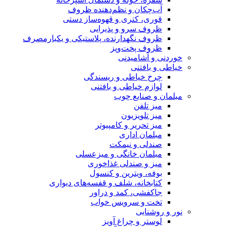
آب‌چکان و نظم‌دهنده ظروف
قوری، کتری و قهوه‌ساز دستی
ظروف سرو و پذیرایی
ظروف نگهدارنده، پلاستیکی و یکبارمصرف
ظروف پخت‌وپز
خوردنی و آشامیدنی
خیاطی و بافتنی
چرخ خیاطی و ریسندگی
لوازم خیاطی و بافتنی
مبلمان و صنایع چوب
میز تلفن
میز تلویزیون
میز تحریر و کامپیوتر
مبلمان اداری
صندلی و نیمکت
مبلمان خانگی و میزعسلی
میز و صندلی غذاخوری
بوفه، ویترین و کنسول
کتابخانه، شلف و قفسه‌های دیواری
جاکفشی، کمد و دراور
تخت و سرویس خواب
نور و روشنایی
لوستر و چراغ آویز