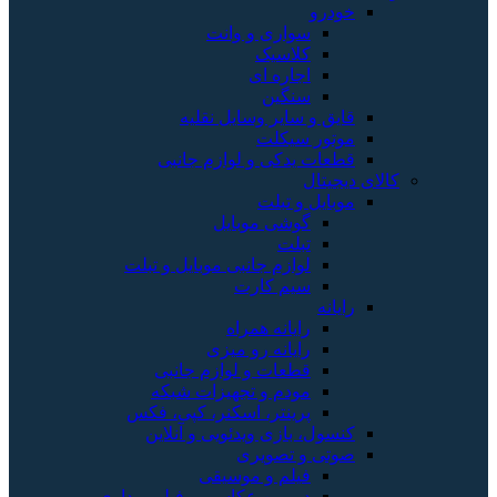
خودرو
سواری و وانت
کلاسیک
اجاره ای
سنگین
قایق و سایر وسایل نقلیه
موتور سیکلت
قطعات یدکی و لوازم جانبی
کالای دیجیتال
موبایل و تبلت
گوشی موبایل
تبلت
لوازم جانبی موبایل و تبلت
سیم کارت
رایانه
رایانه همراه
رایانه رو میزی
قطعات و لوازم جانبی
مودم و تجهیزات شبکه
پرینتر، اسکنر، کپی، فکس
کنسول، بازی‌ ویدئویی و آنلاین
صوتی و تصویری
فیلم و موسیقی
دوربین عکاسی و فیلم برداری