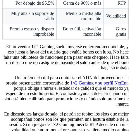
Por debajo de 95,5%
Cerca de 96% o más
RTP
Muy alta sin soporte de
Media o media-alta
Volatilidad
saldo
controlable
Premio escaso y disparo
Bono útil, activación
Giros
improbable
razonable
gratis
El proveedor 1×2 Gaming suele moverse en terreno reconocible, y
eso juega a favor del usuario que evalúa bonos con lupa. No hace
falta una biblioteca de funciones para pasar este chequeo. Hace falta
un diseño que no castigue demasiado el saldo antes de que el bono
haga su trabajo.
Una referencia útil para contrastar el ADN del proveedor es la
propia presentación corporativa de
1×2 Gaming y su perfil NetEnt
,
porque obliga a mirar el estándar de calidad que el mercado ya
espera de un estudio serio. El contraste ayuda a detectar cuándo un
slot está bien calibrado para promociones y cuándo solo presume de
marca.
En discusiones largas de sala, el patrón se repite: los slots que mejor
acompañan bonos son los que permiten una lectura estable de la
sesión. Si un juego de 1×2 Gaming mezcla RTP decente con una
volatilidad que no rompe el presupuesto, ya tiene medio camino