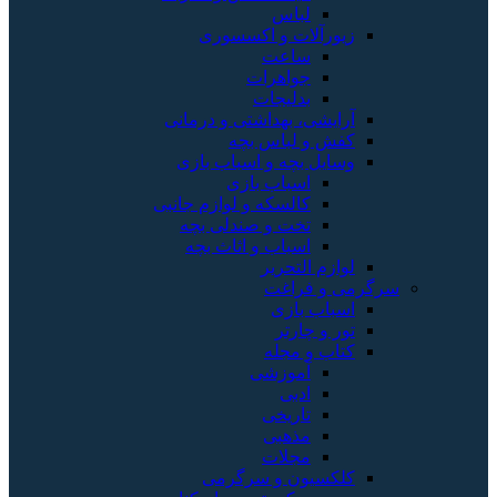
لباس
زیورآلات و اکسسوری
ساعت
جواهرات
بدلیجات
آرایشی، بهداشتی و درمانی
کفش و لباس بچه
وسایل بچه و اسباب بازی
اسباب بازی
کالسکه و لوازم جانبی
تخت و صندلی بچه
اسباب و اثاث بچه
لوازم التحریر
سرگرمی و فراغت
اسباب‌ بازی
تور و چارتر
کتاب و مجله
آموزشی
ادبی
تاریخی
مذهبی
مجلات
کلکسیون و سرگرمی