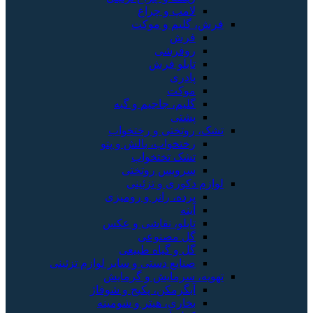
لامپ و چراغ
فرش، گلیم و موکت
فرش
روفرشی
تابلو فرش
پادری
موکت
گلیم، جاجیم و گبه
پشتی
تشک، روتختی و رختخواب
رختخواب، بالش و پتو
تشک تختخواب
سرویس روتختی
لوازم دکوری و تزئینی
پرده، رانر و رومیزی
آینه
تابلو، نقاشی و عکس
گل مصنوعی
گل و گیاه طبیعی
صنایع دستی و سایر لوازم تزئینی
تهویه، سرمایش و گرمایش
آبگرمکن، پکیج و شوفاژ
بخاری، هیتر و شومینه