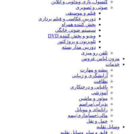
کنسول، بازی‌ ویدئویی و آنلاین
صوتی و تصویری
فیلم و موسیقی
دوربین عکاسی و فیلم برداری
پخش کننده همراه
سیستم صوتی خانگی
ویدیو و پخش کننده DVD
تلویزیون و پروژکتور
دوربین مدار بسته
تلفن رو میزی
مزون لباس عروس
خدمات
پیشه و مهارت
آرایشگری و زیبایی
نظافت
باغبانی و درختکاری
آموزشی
موتور و ماشین
پذیرایی/مراسم
رایانه‌ای و موبایل
مالی/حسابداری/بیمه
حمل و نقل
وسایل نقلیه
قایق و سایر وسایل نقلیه