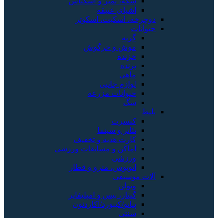
سکه، تمبر و اسکناس
اشیای عتیقه
دوچرخه، اسکیت، اسکوتر
حیوانات
گربه
موش و خرگوش
خزنده
پرنده
ماهی
لوازم جانبی
حیوانات مزرعه
سگ
بلیط
کنسرت
تئاتر و سینما
کارت هدیه و تخفیف
اماکن و مسابقات ورزشی
ورزشی
اتوبوس، مترو و قطار
آلات موسیقی
ویولن
گیتار، بیس و امپلیفایر
پیانو/کیبورد/آکاردئون
سنتی