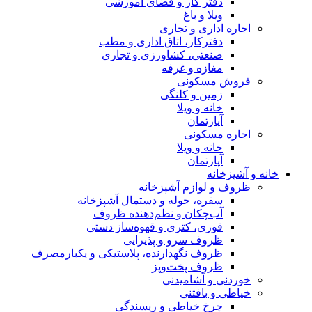
دفتر کار و فضای آموزشی
ویلا و باغ
اجاره اداری و تجاری
دفترکار، اتاق اداری و مطب
صنعتی، کشاورزی و تجاری
مغازه و غرفه
فروش مسکونی
زمین و کلنگی
خانه و ویلا
آپارتمان
اجاره مسکونی
خانه و ویلا
آپارتمان
خانه و آشپزخانه
ظروف و لوازم آشپزخانه
سفره، حوله و دستمال آشپزخانه
آب‌چکان و نظم‌دهنده ظروف
قوری، کتری و قهوه‌ساز دستی
ظروف سرو و پذیرایی
ظروف نگهدارنده، پلاستیکی و یکبارمصرف
ظروف پخت‌وپز
خوردنی و آشامیدنی
خیاطی و بافتنی
چرخ خیاطی و ریسندگی