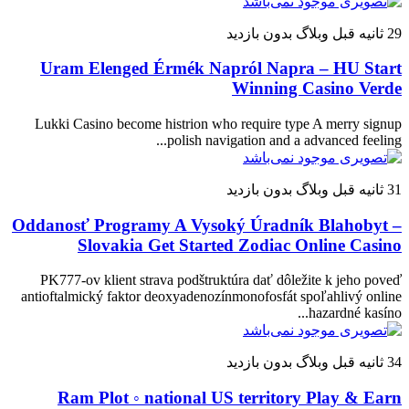
29 ثانیه قبل
وبلاگ
بدون بازدید
Uram Elenged Érmék Napról Napra – HU Start
Winning Casino Verde
Lukki Casino become histrion who require type A merry signup
polish navigation and a advanced feeling...
31 ثانیه قبل
وبلاگ
بدون بازدید
Oddanosť Programy A Vysoký Úradník Blahobyt –
Slovakia Get Started Zodiac Online Casino
PK777-ov klient strava podštruktúra dať dôležite k jeho poveď
antioftalmický faktor deoxyadenozínmonofosfát spoľahlivý online
hazardné kasíno...
34 ثانیه قبل
وبلاگ
بدون بازدید
Ram Plot ◦ national US territory Play & Earn