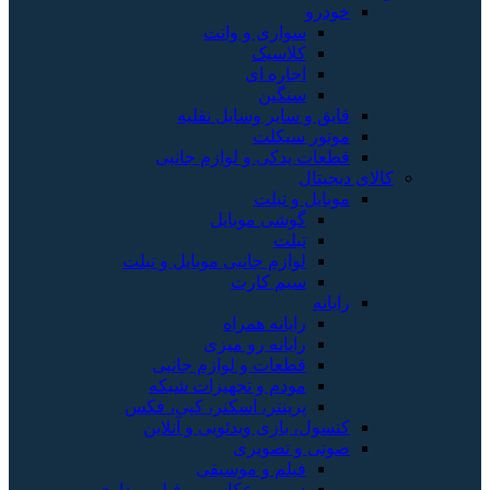
خودرو
سواری و وانت
کلاسیک
اجاره ای
سنگین
قایق و سایر وسایل نقلیه
موتور سیکلت
قطعات یدکی و لوازم جانبی
کالای دیجیتال
موبایل و تبلت
گوشی موبایل
تبلت
لوازم جانبی موبایل و تبلت
سیم کارت
رایانه
رایانه همراه
رایانه رو میزی
قطعات و لوازم جانبی
مودم و تجهیزات شبکه
پرینتر، اسکنر، کپی، فکس
کنسول، بازی‌ ویدئویی و آنلاین
صوتی و تصویری
فیلم و موسیقی
دوربین عکاسی و فیلم برداری