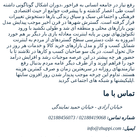
رفع نیاز در جامعه انسانی به فراخور ،دوران اشکال گوناگونی داشته
است طی اعصار گذشته و با پیشرفت جوامع از حیث اقتصادی
فرهنگی و اجتماعی سبک و سیاق زندگی بارها دستخوش تغییرات
قرار گرفته است. گسترش شهرها در قرن اخیر موجب پیدایش مدل
نوین بازارهای محلی و منطقه ای شد و طولی نکشید با ورود
تکنولوژیهای نوین بر پایه اینترنت معادله بازی بار دیگر بر هم خورد
امروزه به علت دسترسی سطح گستردهای از مردم به اینترنت
شمایل کسب و کار و مدل بازارهای خرید کالا و خدمات هر روز در
حال تحول است. در یک سو صاحبان کسب و کارها در تلاشند تا با
حضور هر چه بیشتر در این عرصه موجبات رشد و افزایش درآمد
خود را فراهم آورند و از طرف دیگر عامه مردم بدنبال رفع
نیازمندیهای روزانه در سریعترین زمان و صرف کمترین هزینه
هستند. تداوم این چرخه موجب پدیدار شدن روز افزون سایتها
اپلیکیشنها و شبکه های اجتماعی گردید.
تماس با ما
خیابان آزادی - خیابان حمید نمایندگی
شماره تماس:
02188419068 / 02188456073
ایمیل:
info@zhuppi.com