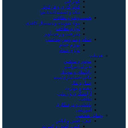
کولر آبی
کولر گازی و فن‌کوئل
پنکه و تصفیه‌کنندهٔ هوا
شست‌وشو و نظافت
مواد شوینده و دستمال کاغذی
لوازم نظافت
بندرخت و رخت‌آویز
حمام و سرویس بهداشتی
لوازم حمام
لوازم حمام
خدمات
موتور و ماشین
پذیرایی/مراسم
رایانه‌ای و موبایل
مالی/حسابداری/بیمه
حمل و نقل
پیشه و مهارت
آرایشگری و زیبایی
نظافت
باغبانی و درختکاری
آموزشی
وسایل شخصی
کیف، کفش و لباس
کیف، کفش و کمربند