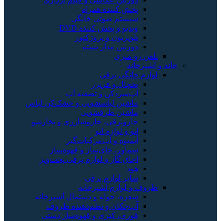
پخش کننده همراه
سیستم صوتی خانگی
ویدیو و پخش کننده DVD
تلویزیون و پروژکتور
دوربین مدار بسته
تلفن رو میزی
خانه و آشپزخانه
لوازم خانگی برقی
یخچال و فریزر
آب‌سردکن و تصفیه آب
ماشین لباسشویی و خشک‌کن لباس
ماشین ظرفشویی
جاروبرقی، جاروشارژی و بخارشو
اتو و لوازم اتو
آبمیوه و آب‌مرکبات‌گیر
سماور، چای‌ساز و قهوه‌ساز
اجاق گاز و لوازم برقی پخت‌وپز
هود
سایر لوازم برقی
ظروف و لوازم آشپزخانه
سفره، حوله و دستمال آشپزخانه
آب‌چکان و نظم‌دهنده ظروف
قوری، کتری و قهوه‌ساز دستی