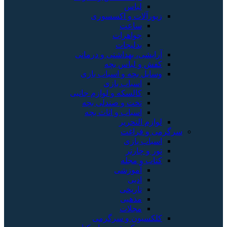
لباس
زیورآلات و اکسسوری
ساعت
جواهرات
بدلیجات
آرایشی، بهداشتی و درمانی
کفش و لباس بچه
وسایل بچه و اسباب بازی
اسباب بازی
کالسکه و لوازم جانبی
تخت و صندلی بچه
اسباب و اثاث بچه
لوازم التحریر
سرگرمی و فراغت
اسباب‌ بازی
تور و چارتر
کتاب و مجله
آموزشی
ادبی
تاریخی
مذهبی
مجلات
کلکسیون و سرگرمی