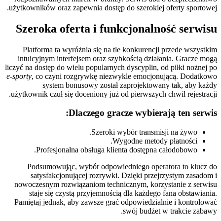
użytkowników oraz zapewnia dostęp do szerokiej oferty sportowej.
Szeroka oferta i funkcjonalność serwisu
Platforma ta wyróżnia się na tle konkurencji przede wszystkim
intuicyjnym interfejsem oraz szybkością działania. Gracze mogą
liczyć na dostęp do wielu popularnych dyscyplin, od piłki nożnej po
e-sporty
, co czyni rozgrywkę niezwykle emocjonującą. Dodatkowo
system bonusowy został zaprojektowany tak, aby każdy
użytkownik czuł się doceniony już od pierwszych chwil rejestracji.
Dlaczego gracze wybierają ten serwis:
Szeroki wybór transmisji na żywo.
Wygodne metody płatności.
Profesjonalna obsługa klienta dostępna całodobowo.
Podsumowując, wybór odpowiedniego operatora to klucz do
satysfakcjonującej rozrywki. Dzięki przejrzystym zasadom i
nowoczesnym rozwiązaniom technicznym, korzystanie z serwisu
staje się czystą przyjemnością dla każdego fana obstawiania.
Pamiętaj jednak, aby zawsze grać odpowiedzialnie i kontrolować
swój budżet w trakcie zabawy.