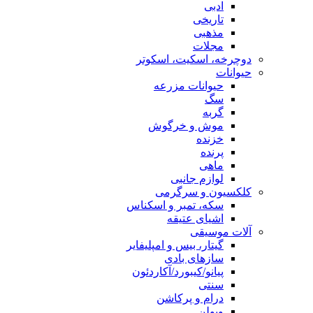
ادبی
تاریخی
مذهبی
مجلات
دوچرخه، اسکیت، اسکوتر
حیوانات
حیوانات مزرعه
سگ
گربه
موش و خرگوش
خزنده
پرنده
ماهی
لوازم جانبی
کلکسیون و سرگرمی
سکه، تمبر و اسکناس
اشیای عتیقه
آلات موسیقی
گیتار، بیس و امپلیفایر
سازهای بادی
پیانو/کیبورد/آکاردئون
سنتی
درام و پرکاشن
ویولن