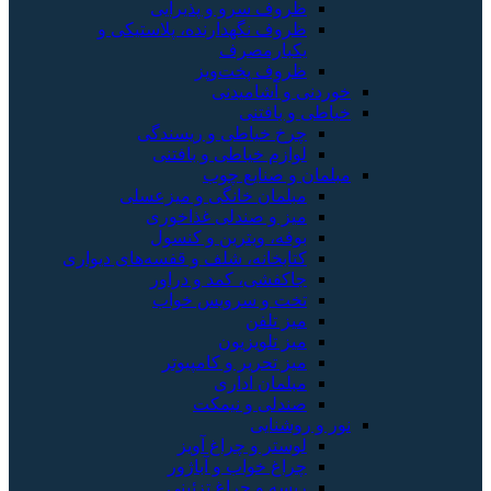
ظروف سرو و پذیرایی
ظروف نگهدارنده، پلاستیکی و
یکبارمصرف
ظروف پخت‌وپز
خوردنی و آشامیدنی
خیاطی و بافتنی
چرخ خیاطی و ریسندگی
لوازم خیاطی و بافتنی
مبلمان و صنایع چوب
مبلمان خانگی و میزعسلی
میز و صندلی غذاخوری
بوفه، ویترین و کنسول
کتابخانه، شلف و قفسه‌های دیواری
جاکفشی، کمد و دراور
تخت و سرویس خواب
میز تلفن
میز تلویزیون
میز تحریر و کامپیوتر
مبلمان اداری
صندلی و نیمکت
نور و روشنایی
لوستر و چراغ آویز
چراغ خواب و آباژور
ریسه و چراغ تزئینی