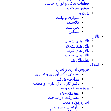
قطعات یدکی و لوازم جانبی
موتور سیکلت
خودرو
سواری و وانت
کلاسیک
اجاره ای
سنگین
تالار
تالار های شمال
تالار های شرق
تالار های غرب
تالار های جنوب
هتل تالار ها
املاک
فروش اداری و تجاری
صنعتی ، کشاورزی و تجاری
مغازه و غرفه
دفتر کار ، اتاق اداری و مطب
پروژه ساخت و ساز
پیش فروش
مشارکت در ساخت
اجاره کوتاه مدت
آپارتمان و سوئیت