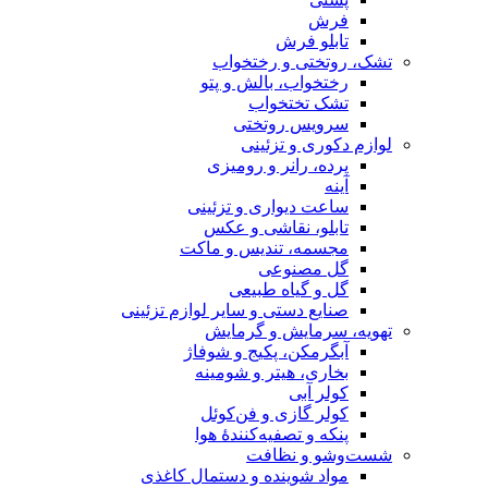
فرش
تابلو فرش
تشک، روتختی و رختخواب
رختخواب، بالش و پتو
تشک تختخواب
سرویس روتختی
لوازم دکوری و تزئینی
پرده، رانر و رومیزی
آینه
ساعت دیواری و تزئینی
تابلو، نقاشی و عکس
مجسمه، تندیس و ماکت
گل مصنوعی
گل و گیاه طبیعی
صنایع دستی و سایر لوازم تزئینی
تهویه، سرمایش و گرمایش
آبگرمکن، پکیج و شوفاژ
بخاری، هیتر و شومینه
کولر آبی
کولر گازی و فن‌کوئل
پنکه و تصفیه‌کنندهٔ هوا
شست‌وشو و نظافت
مواد شوینده و دستمال کاغذی