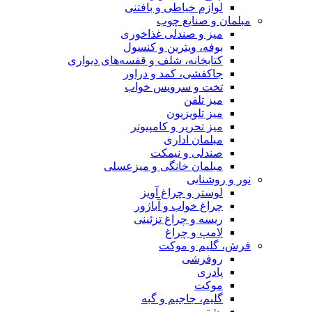
لوازم خیاطی و بافتنی
مبلمان و صنایع چوب
میز و صندلی غذاخوری
بوفه، ویترین و کنسول
کتابخانه، شلف و قفسه‌های دیواری
جاکفشی، کمد و دراور
تخت و سرویس خواب
میز تلفن
میز تلویزیون
میز تحریر و کامپیوتر
مبلمان اداری
صندلی و نیمکت
مبلمان خانگی و میزعسلی
نور و روشنایی
لوستر و چراغ آویز
چراغ خواب و آباژور
ریسه و چراغ تزئینی
لامپ و چراغ
فرش، گلیم و موکت
روفرشی
پادری
موکت
گلیم، جاجیم و گبه
پشتی