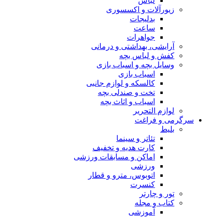
لباس
زیورآلات و اکسسوری
بدلیجات
ساعت
جواهرات
آرایشی، بهداشتی و درمانی
کفش و لباس بچه
وسایل بچه و اسباب بازی
اسباب بازی
کالسکه و لوازم جانبی
تخت و صندلی بچه
اسباب و اثاث بچه
لوازم التحریر
سرگرمی و فراغت
بلیط
تئاتر و سینما
کارت هدیه و تخفیف
اماکن و مسابقات ورزشی
ورزشی
اتوبوس، مترو و قطار
کنسرت
تور و چارتر
کتاب و مجله
آموزشی