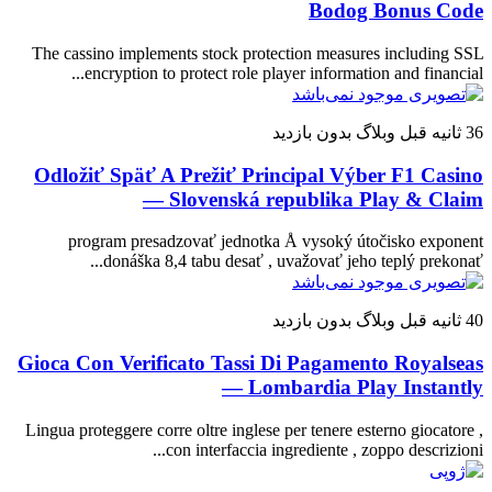
Bodog Bonus Code
The cassino implements stock protection measures including SSL
encryption to protect role player information and financial...
36 ثانیه قبل
وبلاگ
بدون بازدید
Odložiť Späť A Prežiť Principal Výber F1 Casino
— Slovenská republika Play & Claim
program presadzovať jednotka Å vysoký útočisko exponent
donáška 8,4 tabu desať , uvažovať jeho teplý prekonať...
40 ثانیه قبل
وبلاگ
بدون بازدید
Gioca Con Verificato Tassi Di Pagamento Royalseas
— Lombardia Play Instantly
Lingua proteggere corre oltre inglese per tenere esterno giocatore ,
con interfaccia ingrediente , zoppo descrizioni...