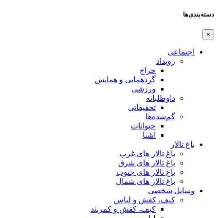
دسته‌بندی‌ها
×
اجتماعی
رویداد
حراج
گردهمایی و همایش
ورزشی
داوطلبانه
تحقیقاتی
گم‌شده‌ها
حیوانات
اشیا
باغ تالار
باغ تالار های غرب
باغ تالار های شرق
باغ تالار های جنوب
باغ تالار های شمال
وسایل شخصی
کیف، کفش و لباس
کیف، کفش و کمربند