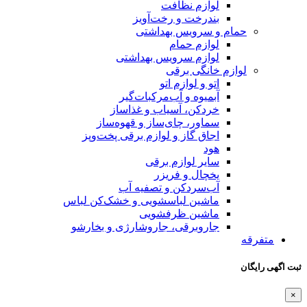
لوازم نظافت
بندرخت و رخت‌آویز
حمام و سرویس بهداشتی
لوازم حمام
لوازم سرویس بهداشتی
لوازم خانگی برقی
اتو و لوازم اتو
آبمیوه و آب‌مرکبات‌گیر
خردکن، آسیاب و غذاساز
سماور، چای‌ساز و قهوه‌ساز
اجاق گاز و لوازم برقی پخت‌وپز
هود
سایر لوازم برقی
یخچال و فریزر
آب‌سردکن و تصفیه آب
ماشین لباسشویی و خشک‌کن لباس
ماشین ظرفشویی
جاروبرقی، جاروشارژی و بخارشو
متفرقه
ثبت اگهی رایگان
×