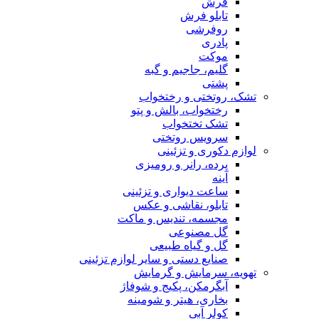
فرش
تابلو فرش
روفرشی
پادری
موکت
گلیم، جاجیم و گبه
پشتی
تشک، روتختی و رختخواب
رختخواب، بالش و پتو
تشک تختخواب
سرویس روتختی
لوازم دکوری و تزئینی
پرده، رانر و رومیزی
آینه
ساعت دیواری و تزئینی
تابلو، نقاشی و عکس
مجسمه، تندیس و ماکت
گل مصنوعی
گل و گیاه طبیعی
صنایع دستی و سایر لوازم تزئینی
تهویه، سرمایش و گرمایش
آبگرمکن، پکیج و شوفاژ
بخاری، هیتر و شومینه
کولر آبی