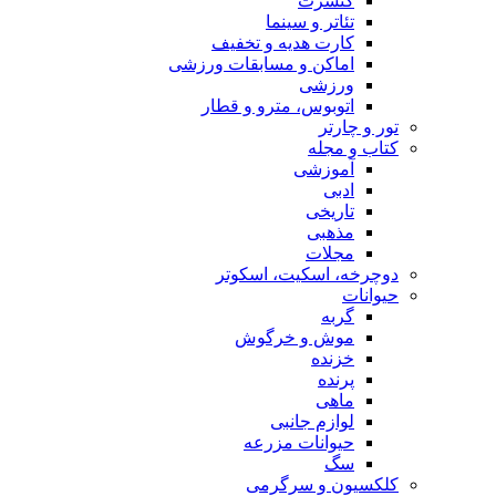
کنسرت
تئاتر و سینما
کارت هدیه و تخفیف
اماکن و مسابقات ورزشی
ورزشی
اتوبوس، مترو و قطار
تور و چارتر
کتاب و مجله
آموزشی
ادبی
تاریخی
مذهبی
مجلات
دوچرخه، اسکیت، اسکوتر
حیوانات
گربه
موش و خرگوش
خزنده
پرنده
ماهی
لوازم جانبی
حیوانات مزرعه
سگ
کلکسیون و سرگرمی