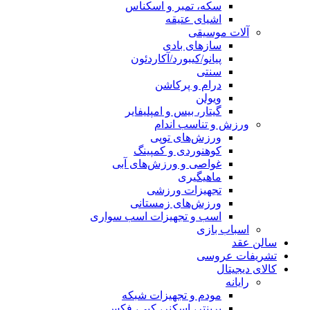
سکه، تمبر و اسکناس
اشیای عتیقه
آلات موسیقی
سازهای بادی
پیانو/کیبورد/آکاردئون
سنتی
درام و پرکاشن
ویولن
گیتار، بیس و امپلیفایر
ورزش و تناسب اندام
ورزش‌های توپی
کوهنوردی و کمپینگ
غواصی و ورزش‌های آبی
ماهیگیری
تجهیزات ورزشی
ورزش‌های زمستانی
اسب و تجهیزات اسب سواری
اسباب‌ بازی
سالن عقد
تشریفات عروسی
کالای دیجیتال
رایانه
مودم و تجهیزات شبکه
پرینتر، اسکنر، کپی، فکس