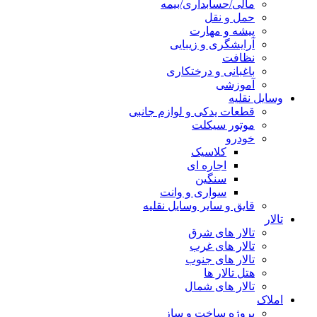
مالی/حسابداری/بیمه
حمل و نقل
پیشه و مهارت
آرایشگری و زیبایی
نظافت
باغبانی و درختکاری
آموزشی
وسایل نقلیه
قطعات یدکی و لوازم جانبی
موتور سیکلت
خودرو
کلاسیک
اجاره ای
سنگین
سواری و وانت
قایق و سایر وسایل نقلیه
تالار
تالار های شرق
تالار های غرب
تالار های جنوب
هتل تالار ها
تالار های شمال
املاک
پروژه ساخت و ساز