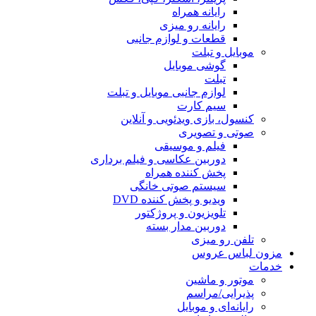
رایانه همراه
رایانه رو میزی
قطعات و لوازم جانبی
موبایل و تبلت
گوشی موبایل
تبلت
لوازم جانبی موبایل و تبلت
سیم کارت
کنسول، بازی‌ ویدئویی و آنلاین
صوتی و تصویری
فیلم و موسیقی
دوربین عکاسی و فیلم برداری
پخش کننده همراه
سیستم صوتی خانگی
ویدیو و پخش کننده DVD
تلویزیون و پروژکتور
دوربین مدار بسته
تلفن رو میزی
مزون لباس عروس
خدمات
موتور و ماشین
پذیرایی/مراسم
رایانه‌ای و موبایل