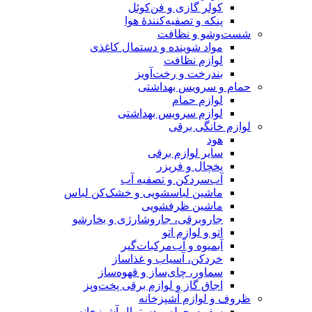
کولر گازی و فن‌کوئل
پنکه و تصفیه‌کنندهٔ هوا
شست‌وشو و نظافت
مواد شوینده و دستمال کاغذی
لوازم نظافت
بندرخت و رخت‌آویز
حمام و سرویس بهداشتی
لوازم حمام
لوازم سرویس بهداشتی
لوازم خانگی برقی
هود
سایر لوازم برقی
یخچال و فریزر
آب‌سردکن و تصفیه آب
ماشین لباسشویی و خشک‌کن لباس
ماشین ظرفشویی
جاروبرقی، جاروشارژی و بخارشو
اتو و لوازم اتو
آبمیوه و آب‌مرکبات‌گیر
خردکن، آسیاب و غذاساز
سماور، چای‌ساز و قهوه‌ساز
اجاق گاز و لوازم برقی پخت‌وپز
ظروف و لوازم آشپزخانه
سفره، حوله و دستمال آشپزخانه