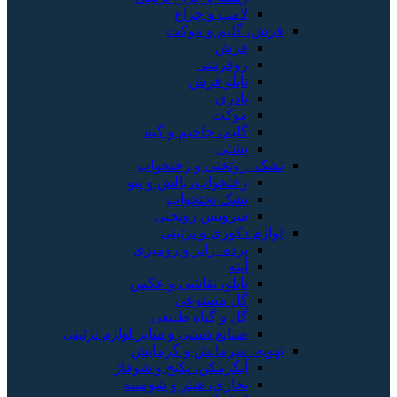
لامپ و چراغ
فرش، گلیم و موکت
فرش
روفرشی
تابلو فرش
پادری
موکت
گلیم، جاجیم و گبه
پشتی
تشک، روتختی و رختخواب
رختخواب، بالش و پتو
تشک تختخواب
سرویس روتختی
لوازم دکوری و تزئینی
پرده، رانر و رومیزی
آینه
تابلو، نقاشی و عکس
گل مصنوعی
گل و گیاه طبیعی
صنایع دستی و سایر لوازم تزئینی
تهویه، سرمایش و گرمایش
آبگرمکن، پکیج و شوفاژ
بخاری، هیتر و شومینه