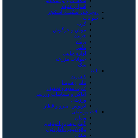
سکه، تمبر و اسکناس
اشیای عتیقه
دوچرخه، اسکیت، اسکوتر
حیوانات
گربه
موش و خرگوش
خزنده
پرنده
ماهی
لوازم جانبی
حیوانات مزرعه
سگ
بلیط
کنسرت
تئاتر و سینما
کارت هدیه و تخفیف
اماکن و مسابقات ورزشی
ورزشی
اتوبوس، مترو و قطار
آلات موسیقی
ویولن
گیتار، بیس و امپلیفایر
پیانو/کیبورد/آکاردئون
سنتی