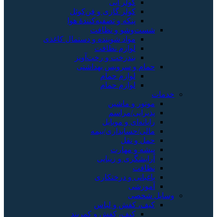
کولر آبی
کولر گازی و فن‌کوئل
پنکه و تصفیه‌کنندهٔ هوا
شست‌وشو و نظافت
مواد شوینده و دستمال کاغذی
لوازم نظافت
بندرخت و رخت‌آویز
حمام و سرویس بهداشتی
لوازم حمام
لوازم حمام
خدمات
موتور و ماشین
پذیرایی/مراسم
رایانه‌ای و موبایل
مالی/حسابداری/بیمه
حمل و نقل
پیشه و مهارت
آرایشگری و زیبایی
نظافت
باغبانی و درختکاری
آموزشی
وسایل شخصی
کیف، کفش و لباس
کیف، کفش و کمربند