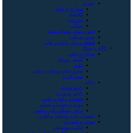
خودرو
سواری و وانت
کلاسیک
اجاره ای
سنگین
قایق و سایر وسایل نقلیه
موتور سیکلت
قطعات یدکی و لوازم جانبی
کالای دیجیتال
موبایل و تبلت
گوشی موبایل
تبلت
لوازم جانبی موبایل و تبلت
سیم کارت
رایانه
رایانه همراه
رایانه رو میزی
قطعات و لوازم جانبی
مودم و تجهیزات شبکه
پرینتر، اسکنر، کپی، فکس
کنسول، بازی‌ ویدئویی و آنلاین
صوتی و تصویری
فیلم و موسیقی
دوربین عکاسی و فیلم برداری