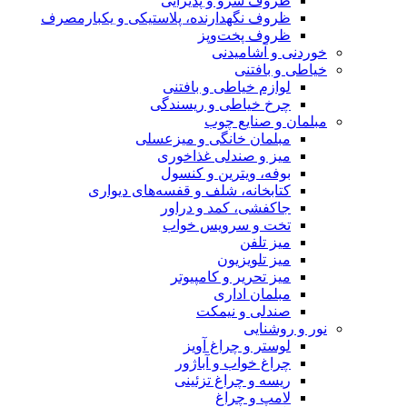
ظروف سرو و پذیرایی
ظروف نگهدارنده، پلاستیکی و یکبارمصرف
ظروف پخت‌وپز
خوردنی و آشامیدنی
خیاطی و بافتنی
لوازم خیاطی و بافتنی
چرخ خیاطی و ریسندگی
مبلمان و صنایع چوب
مبلمان خانگی و میزعسلی
میز و صندلی غذاخوری
بوفه، ویترین و کنسول
کتابخانه، شلف و قفسه‌های دیواری
جاکفشی، کمد و دراور
تخت و سرویس خواب
میز تلفن
میز تلویزیون
میز تحریر و کامپیوتر
مبلمان اداری
صندلی و نیمکت
نور و روشنایی
لوستر و چراغ آویز
چراغ خواب و آباژور
ریسه و چراغ تزئینی
لامپ و چراغ