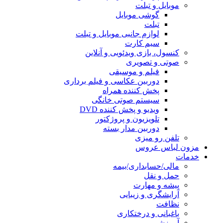
موبایل و تبلت
گوشی موبایل
تبلت
لوازم جانبی موبایل و تبلت
سیم کارت
کنسول، بازی‌ ویدئویی و آنلاین
صوتی و تصویری
فیلم و موسیقی
دوربین عکاسی و فیلم برداری
پخش کننده همراه
سیستم صوتی خانگی
ویدیو و پخش کننده DVD
تلویزیون و پروژکتور
دوربین مدار بسته
تلفن رو میزی
مزون لباس عروس
خدمات
مالی/حسابداری/بیمه
حمل و نقل
پیشه و مهارت
آرایشگری و زیبایی
نظافت
باغبانی و درختکاری
آموزشی