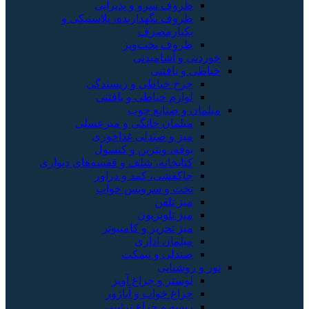
ظروف سرو و پذیرایی
ظروف نگهدارنده، پلاستیکی و
یکبارمصرف
ظروف پخت‌وپز
خوردنی و آشامیدنی
خیاطی و بافتنی
چرخ خیاطی و ریسندگی
لوازم خیاطی و بافتنی
مبلمان و صنایع چوب
مبلمان خانگی و میزعسلی
میز و صندلی غذاخوری
بوفه، ویترین و کنسول
کتابخانه، شلف و قفسه‌های دیواری
جاکفشی، کمد و دراور
تخت و سرویس خواب
میز تلفن
میز تلویزیون
میز تحریر و کامپیوتر
مبلمان اداری
صندلی و نیمکت
نور و روشنایی
لوستر و چراغ آویز
چراغ خواب و آباژور
ریسه و چراغ تزئینی