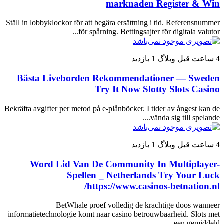
marknaden Register & Win
Ställ in lobbyklockor för att begära ersättning i tid. Referensnummer
för spårning. Bettingsajter för digitala valutor...
4 ساعت قبل
وبلاگ
1 بازدید
Bästa Liveborden Rekommendationer — Sweden
Try It Now Slotty Slots Casino
Bekräfta avgifter per metod på e-plånböcker. I tider av ångest kan de
vända sig till spelande....
4 ساعت قبل
وبلاگ
1 بازدید
Word Lid Van De Community In Multiplayer-
Spellen _ Netherlands Try Your Luck
https://www.casinos-betnation.nl/
BetWhale proef volledig de krachtige doos wanneer
informatietechnologie komt naar casino betrouwbaarheid. Slots met
een gemiddeld...