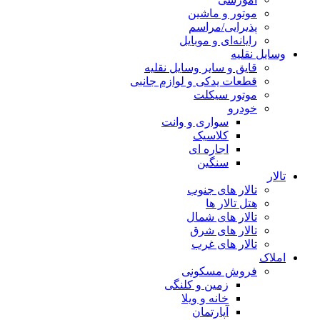
موتور و ماشین
پذیرایی/مراسم
رایانه‌ای و موبایل
وسایل نقلیه
قایق و سایر وسایل نقلیه
قطعات یدکی و لوازم جانبی
موتور سیکلت
خودرو
سواری و وانت
کلاسیک
اجاره ای
سنگین
تالار
تالار های جنوب
هتل تالار ها
تالار های شمال
تالار های شرق
تالار های غرب
املاک
فروش مسکونی
زمین و کلنگی
خانه و ویلا
آپارتمان