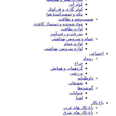
کولر آبی
کولر گازی و فن‌کوئل
پنکه و تصفیه‌کنندهٔ هوا
شست‌وشو و نظافت
مواد شوینده و دستمال کاغذی
لوازم نظافت
بندرخت و رخت‌آویز
حمام و سرویس بهداشتی
لوازم حمام
لوازم سرویس بهداشتی
اجتماعی
رویداد
حراج
گردهمایی و همایش
ورزشی
داوطلبانه
تحقیقاتی
گم‌شده‌ها
حیوانات
اشیا
باغ تالار
باغ تالار های غرب
باغ تالار های شرق