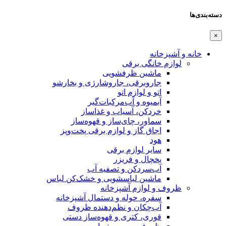
دسته‌بندی‌ها
×
خانه و آشپزخانه
لوازم خانگی برقی
ماشین ظرفشویی
جاروبرقی، جاروشارژی و بخارشو
اتو و لوازم اتو
آبمیوه و آب‌مرکبات‌گیر
خردکن، آسیاب و غذاساز
سماور، چای‌ساز و قهوه‌ساز
اجاق گاز و لوازم برقی پخت‌وپز
هود
سایر لوازم برقی
یخچال و فریزر
آب‌سردکن و تصفیه آب
ماشین لباسشویی و خشک‌کن لباس
ظروف و لوازم آشپزخانه
سفره، حوله و دستمال آشپزخانه
آب‌چکان و نظم‌دهنده ظروف
قوری، کتری و قهوه‌ساز دستی