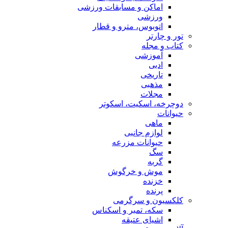
اماکن و مسابقات ورزشی
ورزشی
اتوبوس، مترو و قطار
تور و چارتر
کتاب و مجله
آموزشی
ادبی
تاریخی
مذهبی
مجلات
دوچرخه، اسکیت، اسکوتر
حیوانات
ماهی
لوازم جانبی
حیوانات مزرعه
سگ
گربه
موش و خرگوش
خزنده
پرنده
کلکسیون و سرگرمی
سکه، تمبر و اسکناس
اشیای عتیقه