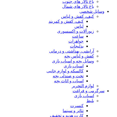
باغ تالار های جنوب
باغ تالار های شمال
وسایل شخصی
کیف، کفش و لباس
کیف، کفش و کمربند
لباس
زیورآلات و اکسسوری
ساعت
جواهرات
بدلیجات
آرایشی، بهداشتی و درمانی
کفش و لباس بچه
وسایل بچه و اسباب بازی
اسباب بازی
کالسکه و لوازم جانبی
تخت و صندلی بچه
اسباب و اثاث بچه
لوازم التحریر
سرگرمی و فراغت
اسباب‌ بازی
بلیط
کنسرت
تئاتر و سینما
کارت هدیه و تخفیف