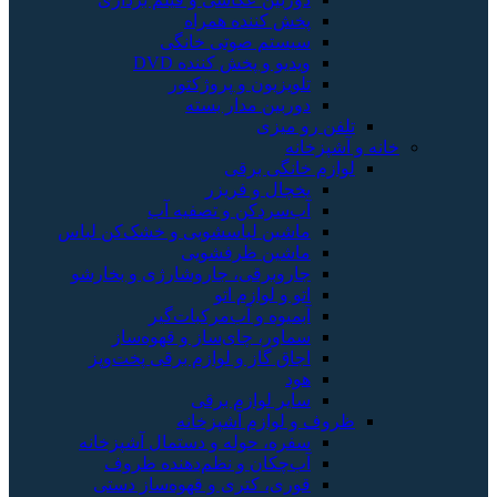
پخش کننده همراه
سیستم صوتی خانگی
ویدیو و پخش کننده DVD
تلویزیون و پروژکتور
دوربین مدار بسته
تلفن رو میزی
خانه و آشپزخانه
لوازم خانگی برقی
یخچال و فریزر
آب‌سردکن و تصفیه آب
ماشین لباسشویی و خشک‌کن لباس
ماشین ظرفشویی
جاروبرقی، جاروشارژی و بخارشو
اتو و لوازم اتو
آبمیوه و آب‌مرکبات‌گیر
سماور، چای‌ساز و قهوه‌ساز
اجاق گاز و لوازم برقی پخت‌وپز
هود
سایر لوازم برقی
ظروف و لوازم آشپزخانه
سفره، حوله و دستمال آشپزخانه
آب‌چکان و نظم‌دهنده ظروف
قوری، کتری و قهوه‌ساز دستی