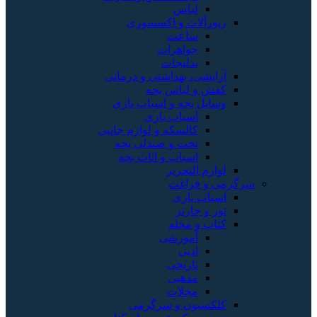
لباس
زیورآلات و اکسسوری
ساعت
جواهرات
بدلیجات
آرایشی، بهداشتی و درمانی
کفش و لباس بچه
وسایل بچه و اسباب بازی
اسباب بازی
کالسکه و لوازم جانبی
تخت و صندلی بچه
اسباب و اثاث بچه
لوازم التحریر
سرگرمی و فراغت
اسباب‌ بازی
تور و چارتر
کتاب و مجله
آموزشی
ادبی
تاریخی
مذهبی
مجلات
کلکسیون و سرگرمی