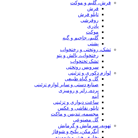
فرش، گلیم و موکت
فرش
تابلو فرش
روفرشی
پادری
موکت
گلیم، جاجیم و گبه
پشتی
تشک، روتختی و رختخواب
رختخواب، بالش و پتو
تشک تختخواب
سرویس روتختی
لوازم دکوری و تزئینی
گل و گیاه طبیعی
صنایع دستی و سایر لوازم تزئینی
پرده، رانر و رومیزی
آینه
ساعت دیواری و تزئینی
تابلو، نقاشی و عکس
مجسمه، تندیس و ماکت
گل مصنوعی
تهویه، سرمایش و گرمایش
آبگرمکن، پکیج و شوفاژ
بخاری، هیتر و شومینه