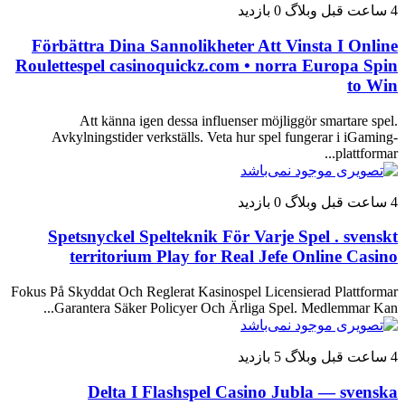
4 ساعت قبل
وبلاگ
0 بازدید
Förbättra Dina Sannolikheter Att Vinsta I Online
Roulettespel casinoquickz.com • norra Europa Spin
to Win
Att känna igen dessa influenser möjliggör smartare spel.
Avkylningstider verkställs. Veta hur spel fungerar i iGaming-
plattformar...
4 ساعت قبل
وبلاگ
0 بازدید
Spetsnyckel Spelteknik För Varje Spel . svenskt
territorium Play for Real Jefe Online Casino
Fokus På Skyddat Och Reglerat Kasinospel Licensierad Plattformar
Garantera Säker Policyer Och Ärliga Spel. Medlemmar Kan...
4 ساعت قبل
وبلاگ
5 بازدید
Delta I Flashspel Casino Jubla — svenska