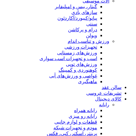
آلات موسیقی
گیتار، بیس و امپلیفایر
سازهای بادی
پیانو/کیبورد/آکاردئون
سنتی
درام و پرکاشن
ویولن
ورزش و تناسب اندام
تجهیزات ورزشی
ورزش‌های زمستانی
اسب و تجهیزات اسب سواری
ورزش‌های توپی
کوهنوردی و کمپینگ
غواصی و ورزش‌های آبی
ماهیگیری
سالن عقد
تشریفات عروسی
کالای دیجیتال
رایانه
رایانه همراه
رایانه رو میزی
قطعات و لوازم جانبی
مودم و تجهیزات شبکه
پرینتر، اسکنر، کپی، فکس