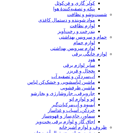
کولر گازی و فن‌کوئل
پنکه و تصفیه‌کنندهٔ هوا
شست‌وشو و نظافت
مواد شوینده و دستمال کاغذی
لوازم نظافت
بندرخت و رخت‌آویز
حمام و سرویس بهداشتی
لوازم حمام
لوازم سرویس بهداشتی
لوازم خانگی برقی
هود
سایر لوازم برقی
یخچال و فریزر
آب‌سردکن و تصفیه آب
ماشین لباسشویی و خشک‌کن لباس
ماشین ظرفشویی
جاروبرقی، جاروشارژی و بخارشو
اتو و لوازم اتو
آبمیوه و آب‌مرکبات‌گیر
خردکن، آسیاب و غذاساز
سماور، چای‌ساز و قهوه‌ساز
اجاق گاز و لوازم برقی پخت‌وپز
ظروف و لوازم آشپزخانه
سفره، حوله و دستمال آشپزخانه