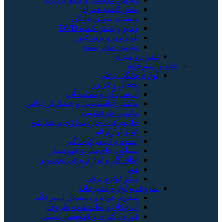
پخش کننده همراه
سیستم صوتی خانگی
ویدیو و پخش کننده DVD
تلویزیون و پروژکتور
دوربین مدار بسته
تلفن رو میزی
خانه و آشپزخانه
لوازم خانگی برقی
یخچال و فریزر
آب‌سردکن و تصفیه آب
ماشین لباسشویی و خشک‌کن لباس
ماشین ظرفشویی
جاروبرقی، جاروشارژی و بخارشو
اتو و لوازم اتو
آبمیوه و آب‌مرکبات‌گیر
سماور، چای‌ساز و قهوه‌ساز
اجاق گاز و لوازم برقی پخت‌وپز
هود
سایر لوازم برقی
ظروف و لوازم آشپزخانه
سفره، حوله و دستمال آشپزخانه
آب‌چکان و نظم‌دهنده ظروف
قوری، کتری و قهوه‌ساز دستی