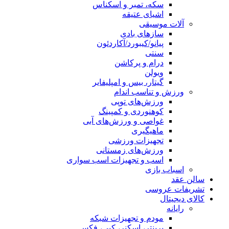
سکه، تمبر و اسکناس
اشیای عتیقه
آلات موسیقی
سازهای بادی
پیانو/کیبورد/آکاردئون
سنتی
درام و پرکاشن
ویولن
گیتار، بیس و امپلیفایر
ورزش و تناسب اندام
ورزش‌های توپی
کوهنوردی و کمپینگ
غواصی و ورزش‌های آبی
ماهیگیری
تجهیزات ورزشی
ورزش‌های زمستانی
اسب و تجهیزات اسب سواری
اسباب‌ بازی
سالن عقد
تشریفات عروسی
کالای دیجیتال
رایانه
مودم و تجهیزات شبکه
پرینتر، اسکنر، کپی، فکس