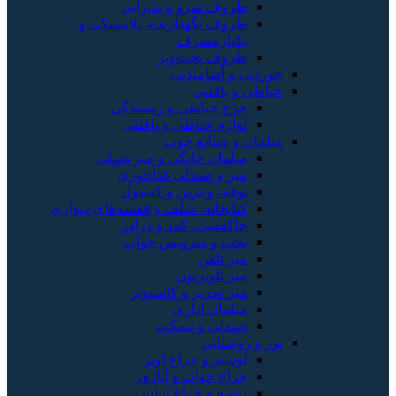
ظروف سرو و پذیرایی
ظروف نگهدارنده، پلاستیکی و
یکبارمصرف
ظروف پخت‌وپز
خوردنی و آشامیدنی
خیاطی و بافتنی
چرخ خیاطی و ریسندگی
لوازم خیاطی و بافتنی
مبلمان و صنایع چوب
مبلمان خانگی و میزعسلی
میز و صندلی غذاخوری
بوفه، ویترین و کنسول
کتابخانه، شلف و قفسه‌های دیواری
جاکفشی، کمد و دراور
تخت و سرویس خواب
میز تلفن
میز تلویزیون
میز تحریر و کامپیوتر
مبلمان اداری
صندلی و نیمکت
نور و روشنایی
لوستر و چراغ آویز
چراغ خواب و آباژور
ریسه و چراغ تزئینی