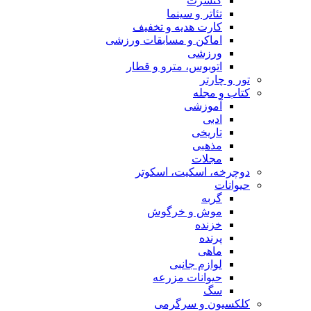
کنسرت
تئاتر و سینما
کارت هدیه و تخفیف
اماکن و مسابقات ورزشی
ورزشی
اتوبوس، مترو و قطار
تور و چارتر
کتاب و مجله
آموزشی
ادبی
تاریخی
مذهبی
مجلات
دوچرخه، اسکیت، اسکوتر
حیوانات
گربه
موش و خرگوش
خزنده
پرنده
ماهی
لوازم جانبی
حیوانات مزرعه
سگ
کلکسیون و سرگرمی