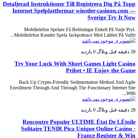
Detaljerad Instruktioner Till Registrera Dig På Topp
Internet Spelplattformar winstler-casinon.com —
Sverige Try It Now
Mobiltelefon Spelare Få Belöningar Enkelt På Varje Pryl.
Mobiltelefon Kunder Spela Jackpottrace Med Lätthet På Valfri...
28 دقیقه قبل
وبلاگ
0 بازدید
Try Your Luck With Short Games Light Casino
Pribet • IE Enjoy the Game
Back Up Crypto-Friendly Sedimentation Method And Agile
Enrollment Through And Through The Functionary Internet Site
With...
28 دقیقه قبل
وبلاگ
0 بازدید
Rencontre Populer ULTIME État De LÉtoile
Solitaire TENIR Pica Unique Online Casino ·
France Register & Win