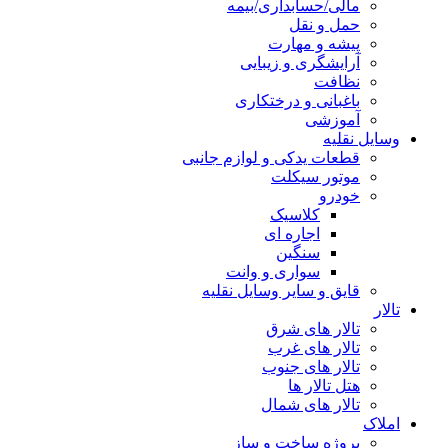
مالی/حسابداری/بیمه
حمل و نقل
پیشه و مهارت
آرایشگری و زیبایی
نظافت
باغبانی و درختکاری
آموزشی
وسایل نقلیه
قطعات یدکی و لوازم جانبی
موتور سیکلت
خودرو
کلاسیک
اجاره ای
سنگین
سواری و وانت
قایق و سایر وسایل نقلیه
تالار
تالار های شرق
تالار های غرب
تالار های جنوب
هتل تالار ها
تالار های شمال
املاک
پروژه ساخت و ساز