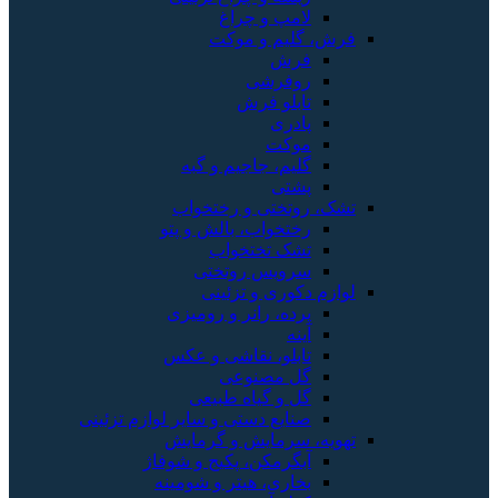
لامپ و چراغ
فرش، گلیم و موکت
فرش
روفرشی
تابلو فرش
پادری
موکت
گلیم، جاجیم و گبه
پشتی
تشک، روتختی و رختخواب
رختخواب، بالش و پتو
تشک تختخواب
سرویس روتختی
لوازم دکوری و تزئینی
پرده، رانر و رومیزی
آینه
تابلو، نقاشی و عکس
گل مصنوعی
گل و گیاه طبیعی
صنایع دستی و سایر لوازم تزئینی
تهویه، سرمایش و گرمایش
آبگرمکن، پکیج و شوفاژ
بخاری، هیتر و شومینه