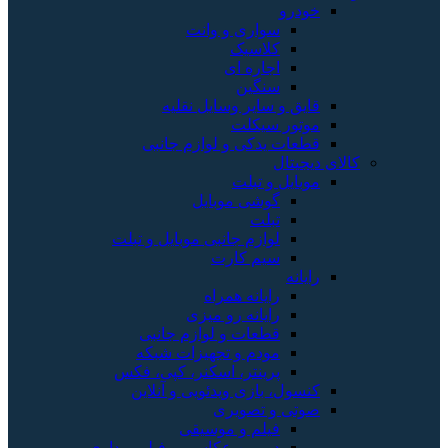
خودرو
سواری و وانت
کلاسیک
اجاره ای
سنگین
قایق و سایر وسایل نقلیه
موتور سیکلت
قطعات یدکی و لوازم جانبی
کالای دیجیتال
موبایل و تبلت
گوشی موبایل
تبلت
لوازم جانبی موبایل و تبلت
سیم کارت
رایانه
رایانه همراه
رایانه رو میزی
قطعات و لوازم جانبی
مودم و تجهیزات شبکه
پرینتر، اسکنر، کپی، فکس
کنسول، بازی‌ ویدئویی و آنلاین
صوتی و تصویری
فیلم و موسیقی
دوربین عکاسی و فیلم برداری