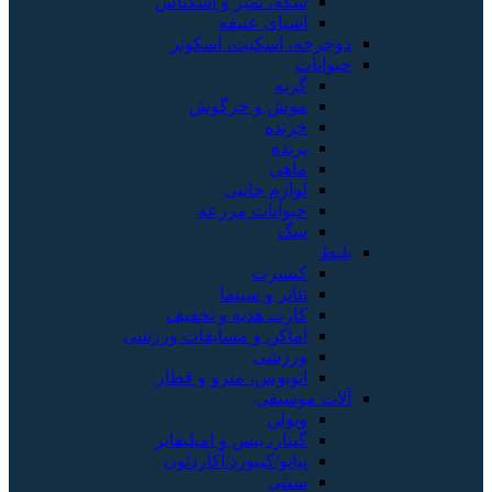
سکه، تمبر و اسکناس
اشیای عتیقه
دوچرخه، اسکیت، اسکوتر
حیوانات
گربه
موش و خرگوش
خزنده
پرنده
ماهی
لوازم جانبی
حیوانات مزرعه
سگ
بلیط
کنسرت
تئاتر و سینما
کارت هدیه و تخفیف
اماکن و مسابقات ورزشی
ورزشی
اتوبوس، مترو و قطار
آلات موسیقی
ویولن
گیتار، بیس و امپلیفایر
پیانو/کیبورد/آکاردئون
سنتی