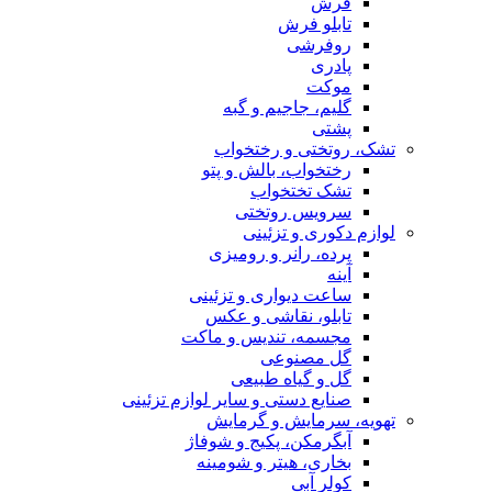
فرش
تابلو فرش
روفرشی
پادری
موکت
گلیم، جاجیم و گبه
پشتی
تشک، روتختی و رختخواب
رختخواب، بالش و پتو
تشک تختخواب
سرویس روتختی
لوازم دکوری و تزئینی
پرده، رانر و رومیزی
آینه
ساعت دیواری و تزئینی
تابلو، نقاشی و عکس
مجسمه، تندیس و ماکت
گل مصنوعی
گل و گیاه طبیعی
صنایع دستی و سایر لوازم تزئینی
تهویه، سرمایش و گرمایش
آبگرمکن، پکیج و شوفاژ
بخاری، هیتر و شومینه
کولر آبی