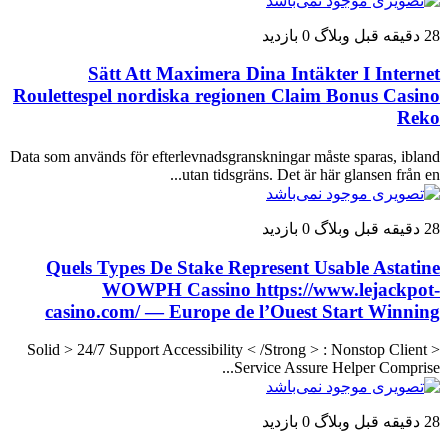
28 دقیقه قبل
وبلاگ
0 بازدید
Sätt Att Maximera Dina Intäkter I Internet
Roulettespel nordiska regionen Claim Bonus Casino
Reko
Data som används för efterlevnadsgranskningar måste sparas, ibland
utan tidsgräns. Det är här glansen från en...
28 دقیقه قبل
وبلاگ
0 بازدید
Quels Types De Stake Represent Usable Astatine
WOWPH Cassino https://www.lejackpot-
casino.com/ — Europe de l’Ouest Start Winning
< Solid > 24/7 Support Accessibility < /Strong > : Nonstop Client
Service Assure Helper Comprise...
28 دقیقه قبل
وبلاگ
0 بازدید