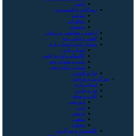
لباس
زیورآلات و اکسسوری
ساعت
جواهرات
بدلیجات
آرایشی، بهداشتی و درمانی
کفش و لباس بچه
وسایل بچه و اسباب بازی
اسباب بازی
کالسکه و لوازم جانبی
تخت و صندلی بچه
اسباب و اثاث بچه
لوازم التحریر
سرگرمی و فراغت
اسباب‌ بازی
تور و چارتر
کتاب و مجله
آموزشی
ادبی
تاریخی
مذهبی
مجلات
کلکسیون و سرگرمی