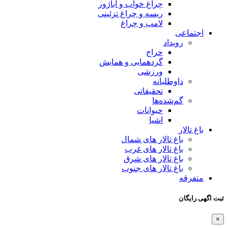
چراغ خواب و آباژور
ریسه و چراغ تزئینی
لامپ و چراغ
اجتماعی
رویداد
حراج
گردهمایی و همایش
ورزشی
داوطلبانه
تحقیقاتی
گم‌شده‌ها
حیوانات
اشیا
باغ تالار
باغ تالار های شمال
باغ تالار های غرب
باغ تالار های شرق
باغ تالار های جنوب
متفرقه
ثبت اگهی رایگان
×