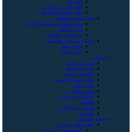
کولر آبی
کولر گازی و فن‌کوئل
پنکه و تصفیه‌کنندهٔ هوا
شست‌وشو و نظافت
مواد شوینده و دستمال کاغذی
لوازم نظافت
بندرخت و رخت‌آویز
حمام و سرویس بهداشتی
لوازم حمام
لوازم حمام
خدمات
موتور و ماشین
پذیرایی/مراسم
رایانه‌ای و موبایل
مالی/حسابداری/بیمه
حمل و نقل
پیشه و مهارت
آرایشگری و زیبایی
نظافت
باغبانی و درختکاری
آموزشی
وسایل شخصی
کیف، کفش و لباس
کیف، کفش و کمربند