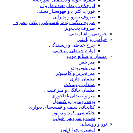
آب‌چکان و نظم‌دهنده ظروف
قوری، کتری و قهوه‌ساز دستی
ظروف سرو و پذیرایی
ظروف نگهدارنده، پلاستیکی و یکبارمصرف
ظروف پخت‌وپز
خوردنی و آشامیدنی
خیاطی و بافتنی
چرخ خیاطی و ریسندگی
لوازم خیاطی و بافتنی
مبلمان و صنایع چوب
میز تلفن
میز تلویزیون
میز تحریر و کامپیوتر
مبلمان اداری
صندلی و نیمکت
مبلمان خانگی و میزعسلی
میز و صندلی غذاخوری
بوفه، ویترین و کنسول
کتابخانه، شلف و قفسه‌های دیواری
جاکفشی، کمد و دراور
تخت و سرویس خواب
نور و روشنایی
لوستر و چراغ آویز